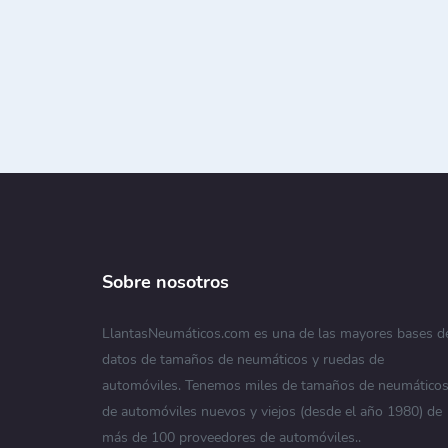
Sobre nosotros
LlantasNeumáticos.com es una de las mayores bases d
datos de tamaños de neumáticos y ruedas de
automóviles. Tenemos miles de tamaños de neumático
de automóviles nuevos y viejos (desde el año 1980) de
más de 100 proveedores de automóviles..