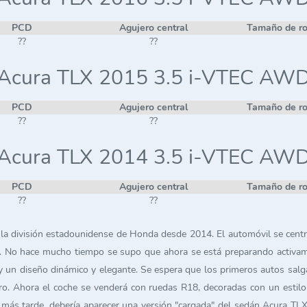
PCD
Agujero central
Tamaño de r
??
??
Acura TLX 2015 3.5 i-VTEC AW
PCD
Agujero central
Tamaño de r
??
??
Acura TLX 2014 3.5 i-VTEC AW
PCD
Agujero central
Tamaño de r
??
??
 división estadounidense de Honda desde 2014. El automóvil se centra
6. No hace mucho tiempo se supo que ahora se está preparando activam
un diseño dinámico y elegante. Se espera que los primeros autos salg
. Ahora el coche se venderá con ruedas R18, decoradas con un estilo d
 más tarde, debería aparecer una versión "cargada" del sedán Acura TLX