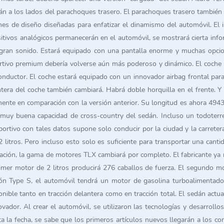
án a los lados del parachoques trasero. El parachoques trasero también 
nes de diseño diseñadas para enfatizar el dinamismo del automóvil. El
ivos analógicos permanecerán en el automóvil, se mostrará cierta inform
ran sonido. Estará equipado con una pantalla enorme y muchas opciones
rtivo premium debería volverse aún más poderoso y dinámico. El coche p
nductor. El coche estará equipado con un innovador airbag frontal para 
tera del coche también cambiará. Habrá doble horquilla en el frente. Y 
te en comparación con la versión anterior. Su longitud es ahora 4943
uy buena capacidad de cross-country del sedán. Incluso un todoterren
ortivo con tales datos supone solo conducir por la ciudad y la carrete
tros. Pero incluso esto solo es suficiente para transportar una cantid
ación, la gama de motores TLX cambiará por completo. El fabricante ya 
imer motor de 2 litros producirá 276 caballos de fuerza. El segundo mo
ón Type S, el automóvil tendrá un motor de gasolina turboalimentado 
onible tanto en tracción delantera como en tracción total. El sedán ac
vador. Al crear el automóvil, se utilizaron las tecnologías y desarrol
ta la fecha, se sabe que los primeros artículos nuevos llegarán a los c