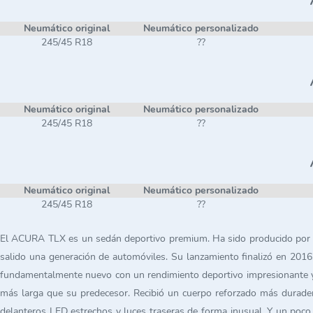
Neumático original
Neumático personalizado
245/45 R18
??
Neumático original
Neumático personalizado
245/45 R18
??
Neumático original
Neumático personalizado
245/45 R18
??
El ACURA TLX es un sedán deportivo premium. Ha sido producido por la
salido una generación de automóviles. Su lanzamiento finalizó en 201
fundamentalmente nuevo con un rendimiento deportivo impresionante y 
más larga que su predecesor. Recibió un cuerpo reforzado más duradero
delanteros LED estrechos y luces traseras de forma inusual. Y un poco