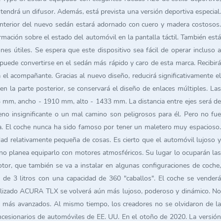
tendrá un difusor. Además, está prevista una versión deportiva especial.
 interior del nuevo sedán estará adornado con cuero y madera costosos.
ación sobre el estado del automóvil en la pantalla táctil. También está
 útiles. Se espera que este dispositivo sea fácil de operar incluso a
uede convertirse en el sedán más rápido y caro de esta marca. Recibirá
el acompañante. Gracias al nuevo diseño, reducirá significativamente el
en la parte posterior, se conservará el diseño de enlaces múltiples. Las
 mm, ancho - 1910 mm, alto - 1433 mm. La distancia entre ejes será de
o insignificante o un mal camino son peligrosos para él. Pero no fue
ra. El coche nunca ha sido famoso por tener un maletero muy espacioso.
ad relativamente pequeña de cosas. Es cierto que el automóvil lujoso y
no planea equiparlo con motores atmosféricos. Su lugar lo ocuparán las
tor, que también se va a instalar en algunas configuraciones de coche,
de 3 litros con una capacidad de 360 "caballos". El coche se venderá
tualizado ACURA TLX se volverá aún más lujoso, poderoso y dinámico. No
los más avanzados. Al mismo tiempo, los creadores no se olvidaron de la
oncesionarios de automóviles de EE. UU. En el otoño de 2020. La versión