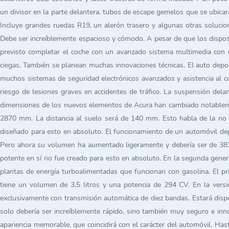
un divisor en la parte delantera, tubos de escape gemelos que se ubicar
Incluye grandes ruedas R19, un alerón trasero y algunas otras solucio
Debe ser increíblemente espacioso y cómodo. A pesar de que los disposit
previsto completar el coche con un avanzado sistema multimedia con g
ciegas. También se planean muchas innovaciones técnicas. El auto depo
muchos sistemas de seguridad electrónicos avanzados y asistencia al co
riesgo de lesiones graves en accidentes de tráfico. La suspensión delan
dimensiones de los nuevos elementos de Acura han cambiado notablemen
2870 mm. La distancia al suelo será de 140 mm. Esto habla de la no m
diseñado para esto en absoluto. El funcionamiento de un automóvil dep
Pero ahora su volumen ha aumentado ligeramente y debería ser de 382 li
potente en sí no fue creado para esto en absoluto. En la segunda gener
plantas de energía turboalimentadas que funcionan con gasolina. El pr
tiene un volumen de 3,5 litros y una potencia de 294 CV. En la versi
exclusivamente con transmisión automática de diez bandas. Estará disp
solo debería ser increíblemente rápido, sino también muy seguro e inno
apariencia memorable, que coincidirá con el carácter del automóvil. Has