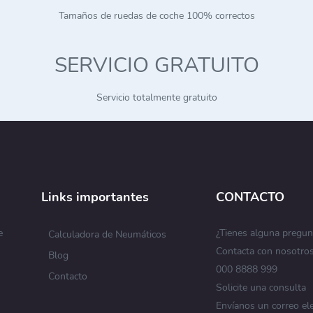
Tamaños de ruedas de coche 100% correctos
SERVICIO GRATUITO
Servicio totalmente gratuito
Links importantes
CONTACTO
e
¿Tienes alguna pregun
Calculadora de Neumáticos
Contacta con nosotro
Blog
s
000 8888 999
Contacto
Solicite una consulta
Envíanos un correo el