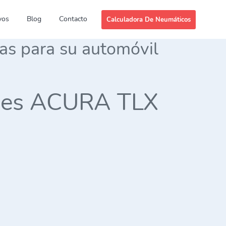
vos
Blog
Contacto
Calculadora De Neumáticos
das para su automóvil
eries ACURA TLX