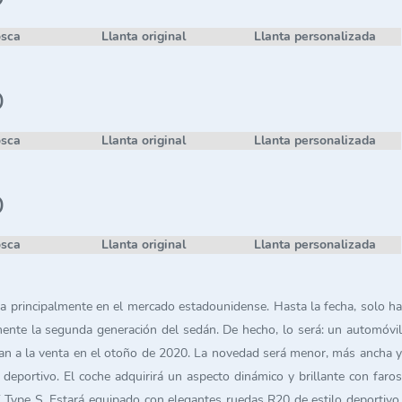
osca
Llanta original
Llanta personalizada
D
osca
Llanta original
Llanta personalizada
D
osca
Llanta original
Llanta personalizada
 principalmente en el mercado estadounidense. Hasta la fecha, solo ha
ente la segunda generación del sedán. De hecho, lo será: un automóvil
an a la venta en el otoño de 2020. La novedad será menor, más ancha y
eportivo. El coche adquirirá un aspecto dinámico y brillante con faros
 Type S. Estará equipado con elegantes ruedas R20 de estilo deportivo,