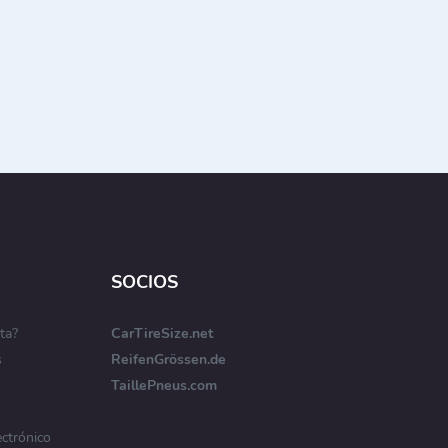
SOCIOS
ta?
CarTireSize.net
s
ReifenGrössen.de
TaillePneus.com
ectrónico