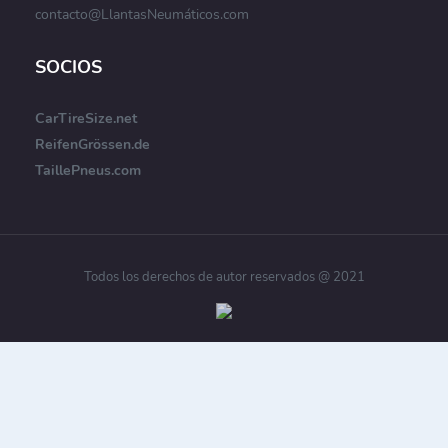
contacto@LlantasNeumáticos.com
SOCIOS
CarTireSize.net
ReifenGrössen.de
TaillePneus.com
Todos los derechos de autor reservados @ 2021