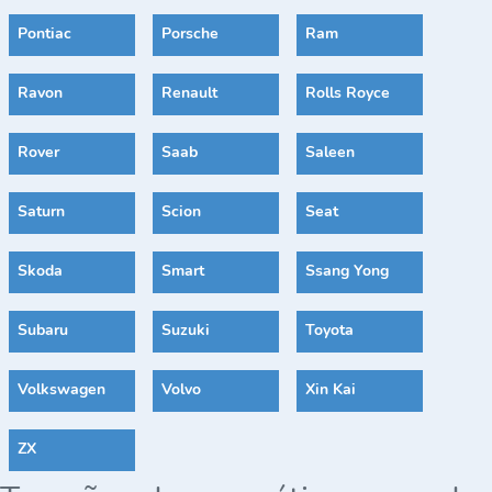
Pontiac
Porsche
Ram
Ravon
Renault
Rolls Royce
Rover
Saab
Saleen
Saturn
Scion
Seat
Skoda
Smart
Ssang Yong
Subaru
Suzuki
Toyota
Volkswagen
Volvo
Xin Kai
ZX