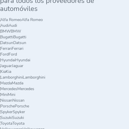
para todos los proveedores de
automóviles
Alfa Romeo
Audi
BMW
Bugatti
Datsun
Ferrari
Ford
Hyundai
Jaguar
Kia
Lamborghini
Mazda
Mercedes
Mini
Nissan
Porsche
Spyker
Suzuki
Toyota