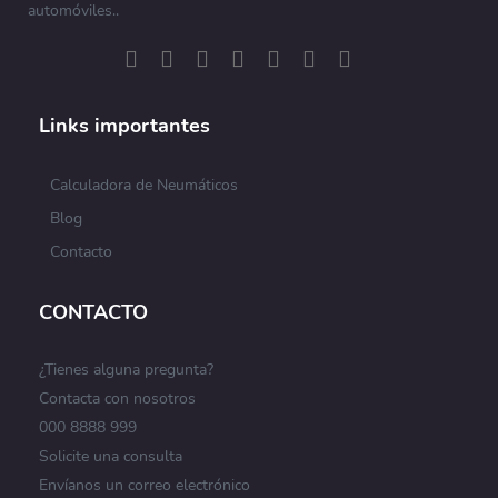
automóviles..
Links importantes
Calculadora de Neumáticos
Blog
Contacto
CONTACTO
¿Tienes alguna pregunta?
Contacta con nosotros
000 8888 999
Solicite una consulta
Envíanos un correo electrónico