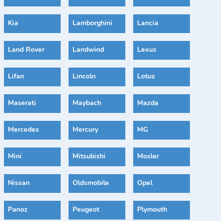
Kia
Lamborghini
Lancia
Land Rover
Landwind
Lexus
Lifan
Lincoln
Lotus
Maserati
Maybach
Mazda
Mercedes
Mercury
MG
Mini
Mitsubishi
Mosler
Nissan
Oldsmobile
Opel
Panoz
Peugeot
Plymouth