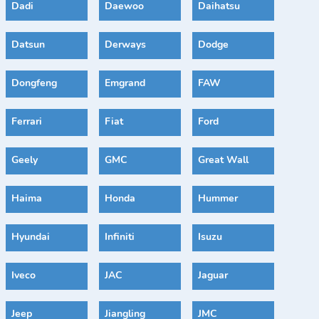
Dadi
Daewoo
Daihatsu
Datsun
Derways
Dodge
Dongfeng
Emgrand
FAW
Ferrari
Fiat
Ford
Geely
GMC
Great Wall
Haima
Honda
Hummer
Hyundai
Infiniti
Isuzu
Iveco
JAC
Jaguar
Jeep
Jiangling
JMC