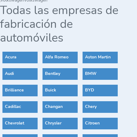
Volkswagen
Todas las empresas de
fabricación de
automóviles
Acura
Alfa Romeo
Aston Martin
Audi
Bentley
BMW
Brilliance
Buick
BYD
Cadillac
Changan
Chery
Chevrolet
Chrysler
Citroen