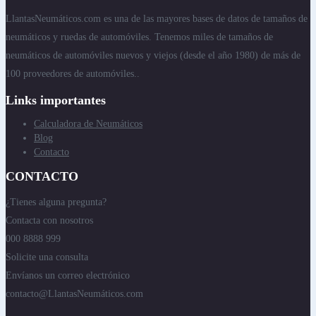
LlantasNeumáticos.com es una de las mayores bases de datos de tamaños de
neumáticos y ruedas de automóviles. Tenemos miles de tamaños de
neumáticos de automóviles nuevos y viejos (desde el año 1980) de más de
100 proveedores de automóviles..
Links importantes
Calculadora de Neumáticos
Blog
Contacto
CONTACTO
¿Tienes alguna pregunta?
Contacta con nosotros
000 8888 999
Solicite una consulta
Envíanos un correo electrónico
contacto@LlantasNeumáticos.com