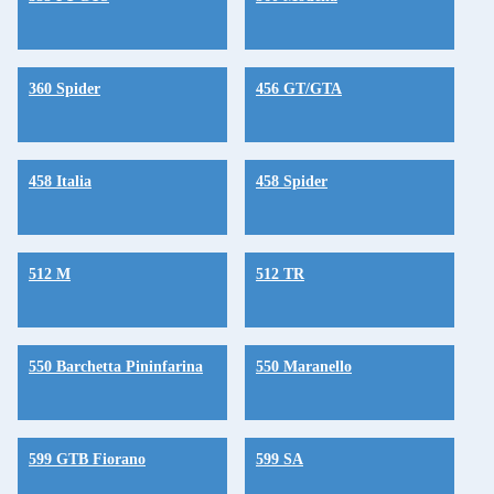
360 Spider
456 GT/GTA
458 Italia
458 Spider
512 M
512 TR
550 Barchetta Pininfarina
550 Maranello
599 GTB Fiorano
599 SA