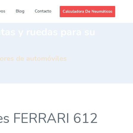
vos
Blog
Contacto
Calculadora De Neumáticos
ntas y ruedas para su
dores de automóviles
ries FERRARI 612