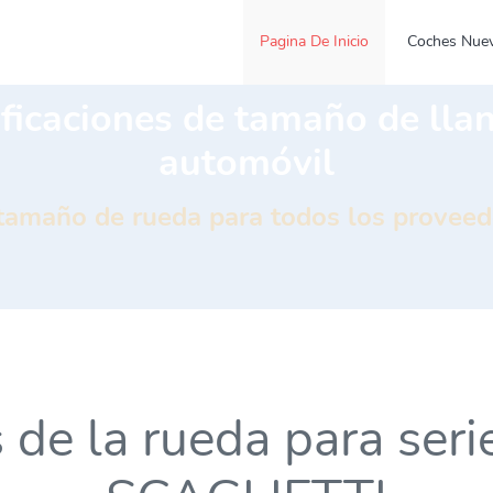
Pagina De Inicio
Coches Nue
ficaciones de tamaño de lla
automóvil
 tamaño de rueda para todos los provee
s de la rueda para se