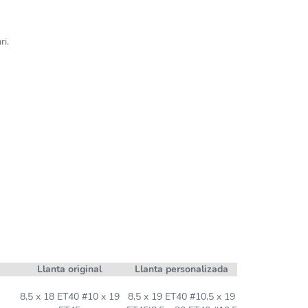
ri.
Llanta original
Llanta personalizada
8,5 x 18 ET40 #10 x 19
8,5 x 19 ET40 #10,5 x 19