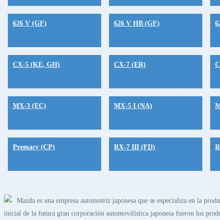
626 V (GF)
626 V HB (GF)
6
CX-5 (KE, GH)
CX-7 (ER)
C
MX-3 (EC)
MX-5 I (NA)
M
Premacy (CP)
RX-7 III (FD)
R
Mazda es una empresa automotriz japonesa que se especializa en la produ
inicial de la futura gran corporación automovilística japonesa fueron los p