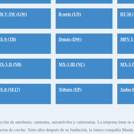
26 V SW (GW)
B-serie (UN)
BT-50 
X-9 (TB)
Demio (DW)
MPV I 
X-5 II (NB)
MX-5 III (NC)
MX-5 I
X-8 (SE17)
Tribute (EP)
Xedos 
cción de autobuses, camiones, automóviles y camionetas. La empresa tiene su 
roductos de corcho. Siete años después de su fundación, la futura compañía M