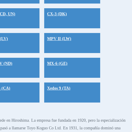
(CD, UN)
CX-3 (DK)
(LV)
MPV II (LW)
V (ND)
MX-6 (GE)
6 (CA)
Xedos 9 (TA)
sede en Hiroshima. La empresa fue fundada en 1920, pero la especialización
azda pasó a llamarse Toyo Koguo Co Ltd. En 1931, la compañía dominó una