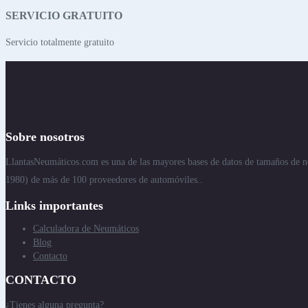
SERVICIO GRATUITO
Servicio totalmente gratuito
Sobre nosotros
LlantasNeumáticos.com es una de las mayores bases de datos de tamaños de n
1980) de más de 100 proveedores de automóviles..
Links importantes
Calculadora de Neumáticos
Blog
Contacto
CONTACTO
¿Tienes alguna pregunta?