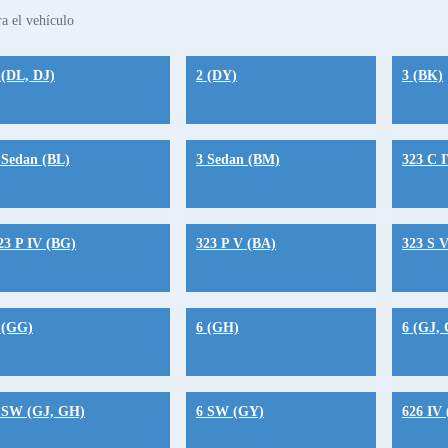
a el vehículo
 (DL, DJ)
2 (DY)
3 (BK)
 Sedan (BL)
3 Sedan (BM)
323 C 
23 P IV (BG)
323 P V (BA)
323 S 
 (GG)
6 (GH)
6 (GJ,
 SW (GJ, GH)
6 SW (GY)
626 IV