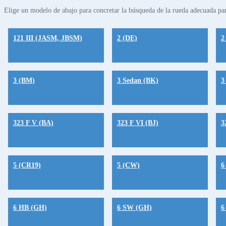
Elige un modelo de abajo para concretar la búsqueda de la rueda adecuada par
121 III (JASM, JBSM)
2 (DE)
2
3 (BM)
3 Sedan (BK)
3
323 F V (BA)
323 F VI (BJ)
3
5 (CR19)
5 (CW)
6
6 HB (GH)
6 SW (GH)
6