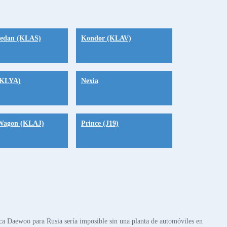
Sedan (KLAS)
Kondor (KLAV)
(KLYA)
Nexia
Wagon (KLAJ)
Prince (J19)
ca Daewoo para Rusia sería imposible sin una planta de automóviles en