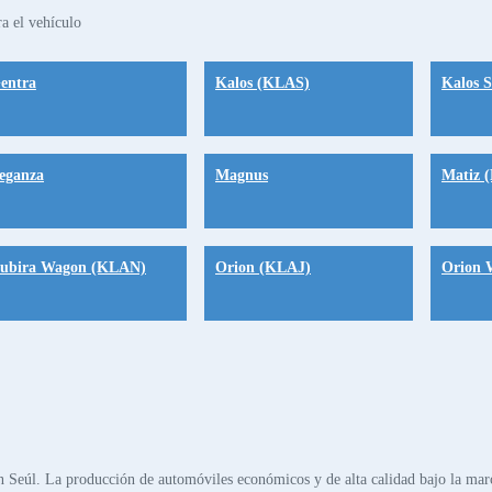
a el vehículo
entra
Kalos (KLAS)
Kalos 
eganza
Magnus
Matiz 
ubira Wagon (KLAN)
Orion (KLAJ)
Orion 
n Seúl. La producción de automóviles económicos y de alta calidad bajo la mar