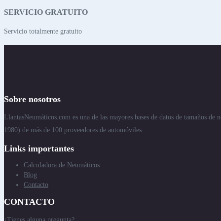
SERVICIO GRATUITO
Servicio totalmente gratuito
Sobre nosotros
LlantasNeumáticos.com es una de las mayores bases de datos de tamaños de n
1980) de más de 100 proveedores de automóviles..
Links importantes
Calculadora de Neumáticos
Blog
Contacto
CONTACTO
¿Tienes alguna pregunta?