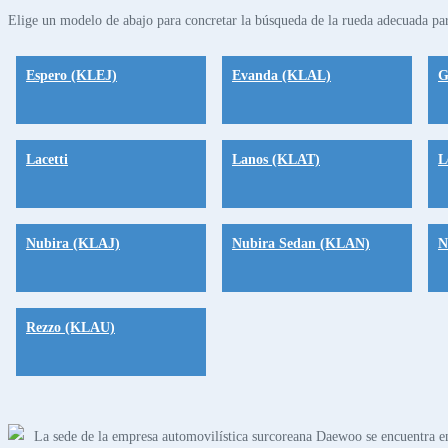
Elige un modelo de abajo para concretar la búsqueda de la rueda adecuada par
Espero (KLEJ)
Evanda (KLAL)
G
Lacetti
Lanos (KLAT)
L
Nubira (KLAJ)
Nubira Sedan (KLAN)
N
Rezzo (KLAU)
La sede de la empresa automovilística surcoreana Daewoo se encuentra e