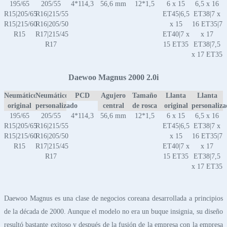
195/65
205/55
4*114,3
56,6 mm
12*1,5
6 x 15
6,5 x 16
R15|205/65
R16|215/55
ET45|6,5
ET38|7 x
R15|215/60
R16|205/50
x 15
16 ET35|7
R15
R17|215/45
ET40|7 x
x 17
R17
15 ET35
ET38|7,5
x 17 ET35
Daewoo Magnus 2000 2.0i
Neumático
Neumático
PCD
Agujero
Tamaño
Llanta
Llanta
original
personalizado
central
de rosca
original
personaliz
195/65
205/55
4*114,3
56,6 mm
12*1,5
6 x 15
6,5 x 16
R15|205/65
R16|215/55
ET45|6,5
ET38|7 x
R15|215/60
R16|205/50
x 15
16 ET35|7
R15
R17|215/45
ET40|7 x
x 17
R17
15 ET35
ET38|7,5
x 17 ET35
Daewoo Magnus es una clase de negocios coreana desarrollada a principios
de la década de 2000. Aunque el modelo no era un buque insignia, su diseño
resultó bastante exitoso y después de la fusión de la empresa con la empresa