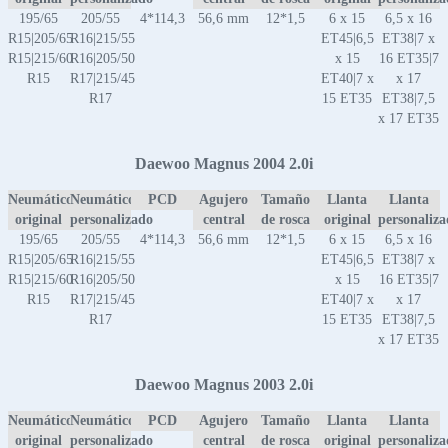
195/65
205/55
4*114,3
56,6 mm
12*1,5
6 x 15
6,5 x 16
R15|205/65
R16|215/55
ET45|6,5
ET38|7 x
R15|215/60
R16|205/50
x 15
16 ET35|7
R15
R17|215/45
ET40|7 x
x 17
R17
15 ET35
ET38|7,5
x 17 ET35
Daewoo Magnus 2004 2.0i
Neumático
Neumático
PCD
Agujero
Tamaño
Llanta
Llanta
original
personalizado
central
de rosca
original
personaliz
195/65
205/55
4*114,3
56,6 mm
12*1,5
6 x 15
6,5 x 16
R15|205/65
R16|215/55
ET45|6,5
ET38|7 x
R15|215/60
R16|205/50
x 15
16 ET35|7
R15
R17|215/45
ET40|7 x
x 17
R17
15 ET35
ET38|7,5
x 17 ET35
Daewoo Magnus 2003 2.0i
Neumático
Neumático
PCD
Agujero
Tamaño
Llanta
Llanta
original
personalizado
central
de rosca
original
personaliz