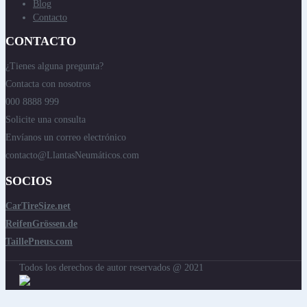
Blog
Contacto
CONTACTO
¿Tienes alguna pregunta?
Contacta con nosotros
000 8888 999
Solicite una consulta
Envíanos un correo electrónico
contacto@LlantasNeumáticos.com
SOCIOS
CarTireSize.net
ReifenGrössen.de
TaillePneus.com
Todos los derechos de autor reservados @ 2021