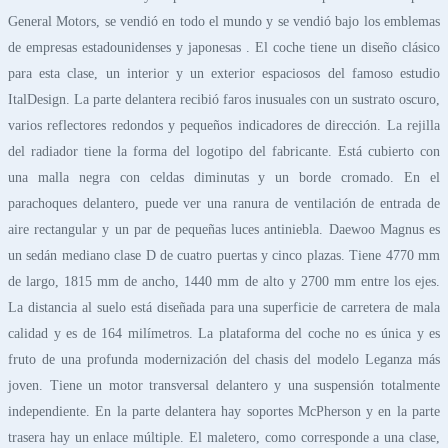
General Motors, se vendió en todo el mundo y se vendió bajo los emblemas
de empresas estadounidenses y japonesas . El coche tiene un diseño clásico
para esta clase, un interior y un exterior espaciosos del famoso estudio
ItalDesign. La parte delantera recibió faros inusuales con un sustrato oscuro,
varios reflectores redondos y pequeños indicadores de dirección. La rejilla
del radiador tiene la forma del logotipo del fabricante. Está cubierto con
una malla negra con celdas diminutas y un borde cromado. En el
parachoques delantero, puede ver una ranura de ventilación de entrada de
aire rectangular y un par de pequeñas luces antiniebla. Daewoo Magnus es
un sedán mediano clase D de cuatro puertas y cinco plazas. Tiene 4770 mm
de largo, 1815 mm de ancho, 1440 mm de alto y 2700 mm entre los ejes.
La distancia al suelo está diseñada para una superficie de carretera de mala
calidad y es de 164 milímetros. La plataforma del coche no es única y es
fruto de una profunda modernización del chasis del modelo Leganza más
joven. Tiene un motor transversal delantero y una suspensión totalmente
independiente. En la parte delantera hay soportes McPherson y en la parte
trasera hay un enlace múltiple. El maletero, como corresponde a una clase,