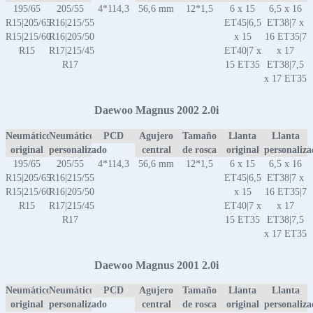
195/65
205/55
4*114,3
56,6 mm
12*1,5
6 x 15
6,5 x 16
R15|205/65
R16|215/55
ET45|6,5
ET38|7 x
R15|215/60
R16|205/50
x 15
16 ET35|7
R15
R17|215/45
ET40|7 x
x 17
R17
15 ET35
ET38|7,5
x 17 ET35
Daewoo Magnus 2002 2.0i
Neumático
Neumático
PCD
Agujero
Tamaño
Llanta
Llanta
original
personalizado
central
de rosca
original
personaliz
195/65
205/55
4*114,3
56,6 mm
12*1,5
6 x 15
6,5 x 16
R15|205/65
R16|215/55
ET45|6,5
ET38|7 x
R15|215/60
R16|205/50
x 15
16 ET35|7
R15
R17|215/45
ET40|7 x
x 17
R17
15 ET35
ET38|7,5
x 17 ET35
Daewoo Magnus 2001 2.0i
Neumático
Neumático
PCD
Agujero
Tamaño
Llanta
Llanta
original
personalizado
central
de rosca
original
personaliz