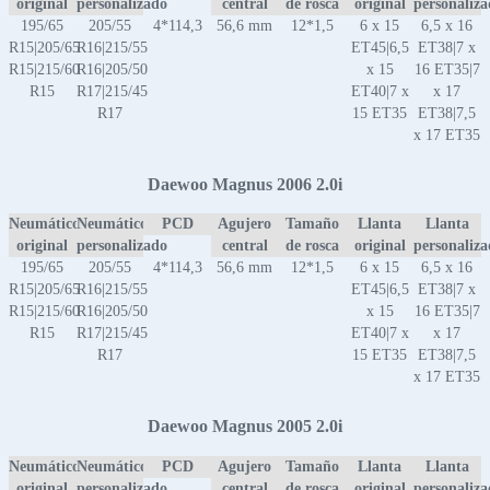
original
personalizado
central
de rosca
original
personaliz
195/65
205/55
4*114,3
56,6 mm
12*1,5
6 x 15
6,5 x 16
R15|205/65
R16|215/55
ET45|6,5
ET38|7 x
R15|215/60
R16|205/50
x 15
16 ET35|7
R15
R17|215/45
ET40|7 x
x 17
R17
15 ET35
ET38|7,5
x 17 ET35
Daewoo Magnus 2006 2.0i
Neumático
Neumático
PCD
Agujero
Tamaño
Llanta
Llanta
original
personalizado
central
de rosca
original
personaliz
195/65
205/55
4*114,3
56,6 mm
12*1,5
6 x 15
6,5 x 16
R15|205/65
R16|215/55
ET45|6,5
ET38|7 x
R15|215/60
R16|205/50
x 15
16 ET35|7
R15
R17|215/45
ET40|7 x
x 17
R17
15 ET35
ET38|7,5
x 17 ET35
Daewoo Magnus 2005 2.0i
Neumático
Neumático
PCD
Agujero
Tamaño
Llanta
Llanta
original
personalizado
central
de rosca
original
personaliz