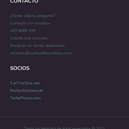
CONTACTO
¿Tienes alguna pregunta?
Contacta con nosotros
000 8888 999
Solicite una consulta
Envíanos un correo electrónico
contacto@LlantasNeumáticos.com
SOCIOS
CarTireSize.net
ReifenGrössen.de
TaillePneus.com
Todos los derechos de autor reservados @ 2021