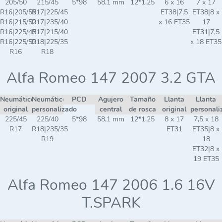
205/50
215/45
5*98
58,1 mm
12*1,25
6 x 16
7 x 17
R16|205/55
R17|225/45
ET38|7,5
ET38|8 x
R16|215/50
R17|235/40
x 16 ET35
17
R16|225/45
R17|215/40
ET31|7,5
R16|225/50
R18|225/35
x 18 ET35
R16
R18
Alfa Romeo 147 2007 3.2 GTA
Neumático
Neumático
PCD
Agujero
Tamaño
Llanta
Llanta
original
personalizado
central
de rosca
original
personali
225/45
225/40
5*98
58,1 mm
12*1,25
8 x 17
7,5 x 18
R17
R18|235/35
ET31
ET35|8 x
R19
18
ET32|8 x
19 ET35
Alfa Romeo 147 2006 1.6 16V
T.SPARK