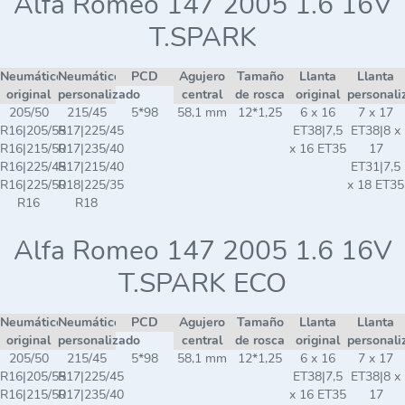
Alfa Romeo 147 2005 1.6 16V
T.SPARK
Neumático
Neumático
PCD
Agujero
Tamaño
Llanta
Llanta
original
personalizado
central
de rosca
original
personali
205/50
215/45
5*98
58,1 mm
12*1,25
6 x 16
7 x 17
R16|205/55
R17|225/45
ET38|7,5
ET38|8 x
R16|215/50
R17|235/40
x 16 ET35
17
R16|225/45
R17|215/40
ET31|7,5
R16|225/50
R18|225/35
x 18 ET35
R16
R18
Alfa Romeo 147 2005 1.6 16V
T.SPARK ECO
Neumático
Neumático
PCD
Agujero
Tamaño
Llanta
Llanta
original
personalizado
central
de rosca
original
personali
205/50
215/45
5*98
58,1 mm
12*1,25
6 x 16
7 x 17
R16|205/55
R17|225/45
ET38|7,5
ET38|8 x
R16|215/50
R17|235/40
x 16 ET35
17