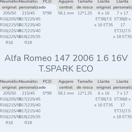
Neumático
Neumático
PCD
Agujero
Tamaño
Llanta
Llanta
original
personalizado
central
de rosca
original
personali
205/50
215/45
5*98
58,1 mm
12*1,25
6 x 16
7 x 17
R16|205/55
R17|225/45
ET38|7,5
ET38|8 x
R16|215/50
R17|235/40
x 16 ET35
17
R16|225/45
R17|215/40
ET31|7,5
R16|225/50
R18|225/35
x 18 ET35
R16
R18
Alfa Romeo 147 2006 1.6 16V
T.SPARK ECO
Neumático
Neumático
PCD
Agujero
Tamaño
Llanta
Llanta
original
personalizado
central
de rosca
original
personali
205/50
215/45
5*98
58,1 mm
12*1,25
6 x 16
7 x 17
R16|205/55
R17|225/45
ET38|7,5
ET38|8 x
R16|215/50
R17|235/40
x 16 ET35
17
R16|225/45
R17|215/40
ET31|7,5
R16|225/50
R18|225/35
x 18 ET35
R16
R18