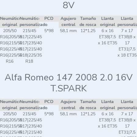
8V
Neumático
Neumático
PCD
Agujero
Tamaño
Llanta
Llanta
original
personalizado
central
de rosca
original
personali
205/50
215/45
5*98
58,1 mm
12*1,25
6 x 16
7 x 17
R16|205/55
R17|225/45
ET38|7,5
ET38|8 x
R16|215/50
R17|235/40
x 16 ET35
17
R16|225/45
R17|215/40
ET31|7,5
R16|225/50
R18|225/35
x 18 ET35
R16
R18
Alfa Romeo 147 2008 2.0 16V
T.SPARK
Neumático
Neumático
PCD
Agujero
Tamaño
Llanta
Llanta
original
personalizado
central
de rosca
original
personali
205/50
215/45
5*98
58,1 mm
12*1,25
6 x 16
7 x 17
R16|205/55
R17|225/45
ET38|7,5
ET38|8 x
R16|215/50
R17|235/40
x 16 ET35
17
R16|225/45
R17|215/40
ET31|7,5