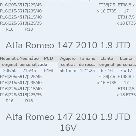
R16|205/55
R17|225/45
ET38|7,5
ET38|8 x
R16|215/50
R17|235/40
x 16 ET35
17
R16|225/45
R17|215/40
ET31|7,5
R16|225/50
R18|225/35
x 18 ET35
R16
R18
Alfa Romeo 147 2010 1.9 JTD
Neumático
Neumático
PCD
Agujero
Tamaño
Llanta
Llanta
original
personalizado
central
de rosca
original
personali
205/50
215/45
5*98
58,1 mm
12*1,25
6 x 16
7 x 17
R16|205/55
R17|225/45
ET38|7,5
ET38|8 x
R16|215/50
R17|235/40
x 16 ET35
17
R16|225/45
R17|215/40
ET31|7,5
R16|225/50
R18|225/35
x 18 ET35
R16
R18
Alfa Romeo 147 2010 1.9 JTD
16V