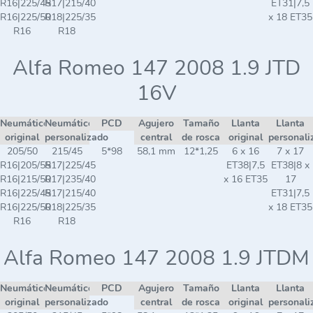
R16|225/45
R17|215/40
ET31|7,5
R16|225/50
R18|225/35
x 18 ET35
R16
R18
Alfa Romeo 147 2008 1.9 JTD
16V
Neumático
Neumático
PCD
Agujero
Tamaño
Llanta
Llanta
original
personalizado
central
de rosca
original
personali
205/50
215/45
5*98
58,1 mm
12*1,25
6 x 16
7 x 17
R16|205/55
R17|225/45
ET38|7,5
ET38|8 x
R16|215/50
R17|235/40
x 16 ET35
17
R16|225/45
R17|215/40
ET31|7,5
R16|225/50
R18|225/35
x 18 ET35
R16
R18
Alfa Romeo 147 2008 1.9 JTDM
Neumático
Neumático
PCD
Agujero
Tamaño
Llanta
Llanta
original
personalizado
central
de rosca
original
personali