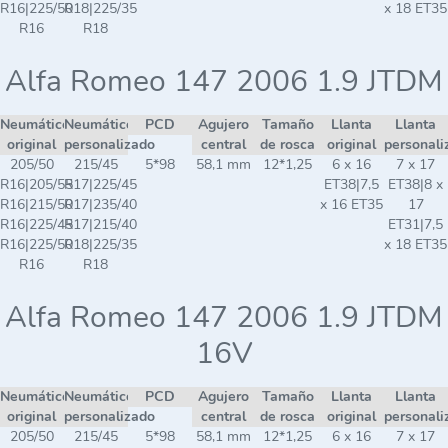
R16|225/50
R18|225/35
x 18 ET35
R16
R18
Alfa Romeo 147 2006 1.9 JTDM
Neumático
Neumático
PCD
Agujero
Tamaño
Llanta
Llanta
original
personalizado
central
de rosca
original
personali
205/50
215/45
5*98
58,1 mm
12*1,25
6 x 16
7 x 17
R16|205/55
R17|225/45
ET38|7,5
ET38|8 x
R16|215/50
R17|235/40
x 16 ET35
17
R16|225/45
R17|215/40
ET31|7,5
R16|225/50
R18|225/35
x 18 ET35
R16
R18
Alfa Romeo 147 2006 1.9 JTDM
16V
Neumático
Neumático
PCD
Agujero
Tamaño
Llanta
Llanta
original
personalizado
central
de rosca
original
personali
205/50
215/45
5*98
58,1 mm
12*1,25
6 x 16
7 x 17