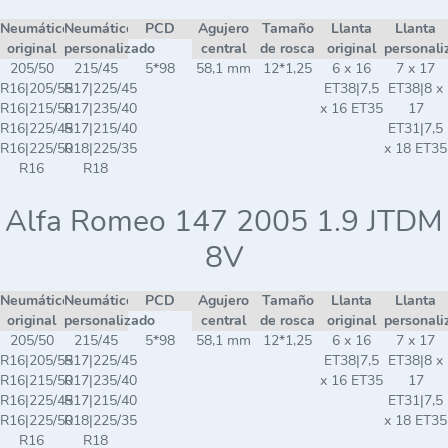
Neumático
Neumático
PCD
Agujero
Tamaño
Llanta
Llanta
original
personalizado
central
de rosca
original
personali
205/50
215/45
5*98
58,1 mm
12*1,25
6 x 16
7 x 17
R16|205/55
R17|225/45
ET38|7,5
ET38|8 x
R16|215/50
R17|235/40
x 16 ET35
17
R16|225/45
R17|215/40
ET31|7,5
R16|225/50
R18|225/35
x 18 ET35
R16
R18
Alfa Romeo 147 2005 1.9 JTDM
8V
Neumático
Neumático
PCD
Agujero
Tamaño
Llanta
Llanta
original
personalizado
central
de rosca
original
personali
205/50
215/45
5*98
58,1 mm
12*1,25
6 x 16
7 x 17
R16|205/55
R17|225/45
ET38|7,5
ET38|8 x
R16|215/50
R17|235/40
x 16 ET35
17
R16|225/45
R17|215/40
ET31|7,5
R16|225/50
R18|225/35
x 18 ET35
R16
R18