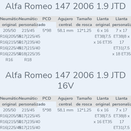
Alfa Romeo 147 2006 1.9 JTD
Neumático
Neumático
PCD
Agujero
Tamaño
Llanta
Llanta
original
personalizado
central
de rosca
original
personali
205/50
215/45
5*98
58,1 mm
12*1,25
6 x 16
7 x 17
R16|205/55
R17|225/45
ET38|7,5
ET38|8 x
R16|215/50
R17|235/40
x 16 ET35
17
R16|225/45
R17|215/40
ET31|7,5
R16|225/50
R18|225/35
x 18 ET35
R16
R18
Alfa Romeo 147 2006 1.9 JTD
16V
Neumático
Neumático
PCD
Agujero
Tamaño
Llanta
Llanta
original
personalizado
central
de rosca
original
personali
205/50
215/45
5*98
58,1 mm
12*1,25
6 x 16
7 x 17
R16|205/55
R17|225/45
ET38|7,5
ET38|8 x
R16|215/50
R17|235/40
x 16 ET35
17
R16|225/45
R17|215/40
ET31|7,5