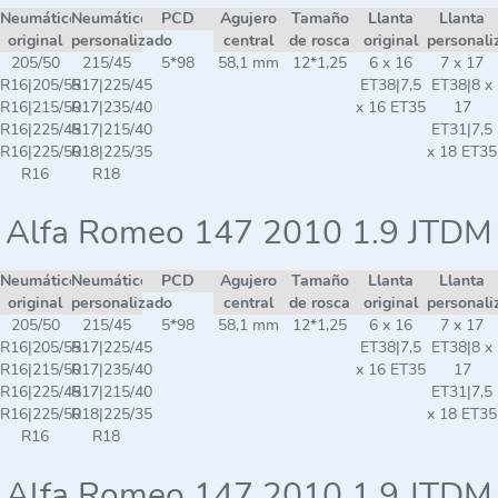
Neumático
Neumático
PCD
Agujero
Tamaño
Llanta
Llanta
original
personalizado
central
de rosca
original
personali
205/50
215/45
5*98
58,1 mm
12*1,25
6 x 16
7 x 17
R16|205/55
R17|225/45
ET38|7,5
ET38|8 x
R16|215/50
R17|235/40
x 16 ET35
17
R16|225/45
R17|215/40
ET31|7,5
R16|225/50
R18|225/35
x 18 ET35
R16
R18
Alfa Romeo 147 2010 1.9 JTDM
Neumático
Neumático
PCD
Agujero
Tamaño
Llanta
Llanta
original
personalizado
central
de rosca
original
personali
205/50
215/45
5*98
58,1 mm
12*1,25
6 x 16
7 x 17
R16|205/55
R17|225/45
ET38|7,5
ET38|8 x
R16|215/50
R17|235/40
x 16 ET35
17
R16|225/45
R17|215/40
ET31|7,5
R16|225/50
R18|225/35
x 18 ET35
R16
R18
Alfa Romeo 147 2010 1.9 JTDM