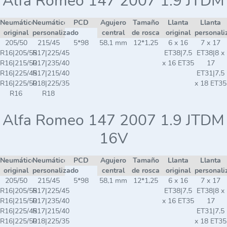
Alfa Romeo 147 2007 1.9 JTDM
Neumático
Neumático
PCD
Agujero
Tamaño
Llanta
Llanta
original
personalizado
central
de rosca
original
personali
205/50
215/45
5*98
58,1 mm
12*1,25
6 x 16
7 x 17
R16|205/55
R17|225/45
ET38|7,5
ET38|8 x
R16|215/50
R17|235/40
x 16 ET35
17
R16|225/45
R17|215/40
ET31|7,5
R16|225/50
R18|225/35
x 18 ET35
R16
R18
Alfa Romeo 147 2007 1.9 JTDM
16V
Neumático
Neumático
PCD
Agujero
Tamaño
Llanta
Llanta
original
personalizado
central
de rosca
original
personali
205/50
215/45
5*98
58,1 mm
12*1,25
6 x 16
7 x 17
R16|205/55
R17|225/45
ET38|7,5
ET38|8 x
R16|215/50
R17|235/40
x 16 ET35
17
R16|225/45
R17|215/40
ET31|7,5
R16|225/50
R18|225/35
x 18 ET35