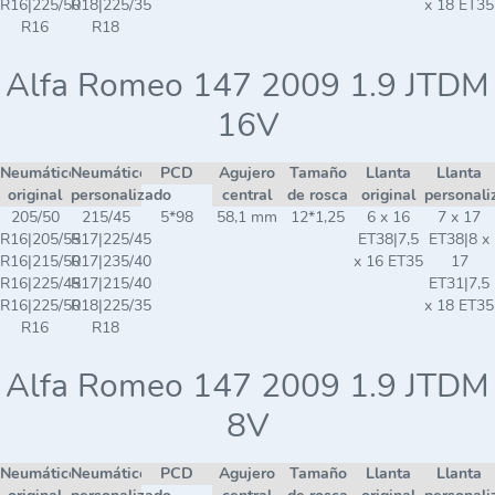
R16|225/50
R18|225/35
x 18 ET35
R16
R18
Alfa Romeo 147 2009 1.9 JTDM
16V
Neumático
Neumático
PCD
Agujero
Tamaño
Llanta
Llanta
original
personalizado
central
de rosca
original
personali
205/50
215/45
5*98
58,1 mm
12*1,25
6 x 16
7 x 17
R16|205/55
R17|225/45
ET38|7,5
ET38|8 x
R16|215/50
R17|235/40
x 16 ET35
17
R16|225/45
R17|215/40
ET31|7,5
R16|225/50
R18|225/35
x 18 ET35
R16
R18
Alfa Romeo 147 2009 1.9 JTDM
8V
Neumático
Neumático
PCD
Agujero
Tamaño
Llanta
Llanta