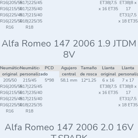
R16|205/55
R17|225/45
ET38|7,5
ET38|8 x
R16|215/50
R17|235/40
x 16 ET35
17
R16|225/45
R17|215/40
ET31|7,5
R16|225/50
R18|225/35
x 18 ET35
R16
R18
Alfa Romeo 147 2006 1.9 JTDM
8V
Neumático
Neumático
PCD
Agujero
Tamaño
Llanta
Llanta
original
personalizado
central
de rosca
original
personali
205/50
215/45
5*98
58,1 mm
12*1,25
6 x 16
7 x 17
R16|205/55
R17|225/45
ET38|7,5
ET38|8 x
R16|215/50
R17|235/40
x 16 ET35
17
R16|225/45
R17|215/40
ET31|7,5
R16|225/50
R18|225/35
x 18 ET35
R16
R18
Alfa Romeo 147 2006 2.0 16V