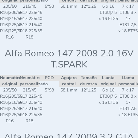
original
personalizado
central
de rosca
original
personali
205/50
215/45
5*98
58,1 mm
12*1,25
6 x 16
7 x 17
R16|205/55
R17|225/45
ET38|7,5
ET38|8 x
R16|215/50
R17|235/40
x 16 ET35
17
R16|225/45
R17|215/40
ET31|7,5
R16|225/50
R18|225/35
x 18 ET35
R16
R18
Alfa Romeo 147 2009 2.0 16V
T.SPARK
Neumático
Neumático
PCD
Agujero
Tamaño
Llanta
Llanta
original
personalizado
central
de rosca
original
personali
205/50
215/45
5*98
58,1 mm
12*1,25
6 x 16
7 x 17
R16|205/55
R17|225/45
ET38|7,5
ET38|8 x
R16|215/50
R17|235/40
x 16 ET35
17
R16|225/45
R17|215/40
ET31|7,5
R16|225/50
R18|225/35
x 18 ET35
R16
R18
Alfa Romeo 147 2009 3.2 GTA