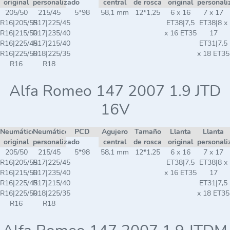
original
personalizado
central
de rosca
original
personali
205/50
215/45
5*98
58,1 mm
12*1,25
6 x 16
7 x 17
R16|205/55
R17|225/45
ET38|7,5
ET38|8 x
R16|215/50
R17|235/40
x 16 ET35
17
R16|225/45
R17|215/40
ET31|7,5
R16|225/50
R18|225/35
x 18 ET35
R16
R18
Alfa Romeo 147 2007 1.9 JTD
16V
Neumático
Neumático
PCD
Agujero
Tamaño
Llanta
Llanta
original
personalizado
central
de rosca
original
personali
205/50
215/45
5*98
58,1 mm
12*1,25
6 x 16
7 x 17
R16|205/55
R17|225/45
ET38|7,5
ET38|8 x
R16|215/50
R17|235/40
x 16 ET35
17
R16|225/45
R17|215/40
ET31|7,5
R16|225/50
R18|225/35
x 18 ET35
R16
R18