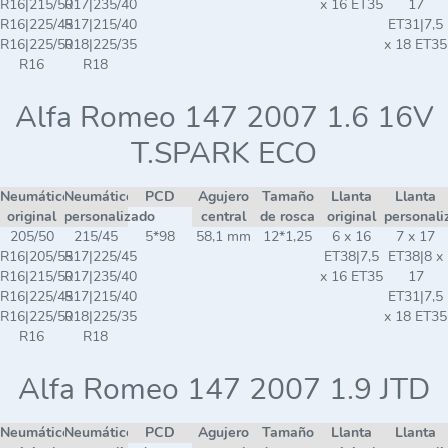
R16|215/50
R17|235/40
x 16 ET35
17
R16|225/45
R17|215/40
ET31|7,5
R16|225/50
R18|225/35
x 18 ET35
R16
R18
Alfa Romeo 147 2007 1.6 16V
T.SPARK ECO
Neumático
Neumático
PCD
Agujero
Tamaño
Llanta
Llanta
original
personalizado
central
de rosca
original
personali
205/50
215/45
5*98
58,1 mm
12*1,25
6 x 16
7 x 17
R16|205/55
R17|225/45
ET38|7,5
ET38|8 x
R16|215/50
R17|235/40
x 16 ET35
17
R16|225/45
R17|215/40
ET31|7,5
R16|225/50
R18|225/35
x 18 ET35
R16
R18
Alfa Romeo 147 2007 1.9 JTD
Neumático
Neumático
PCD
Agujero
Tamaño
Llanta
Llanta