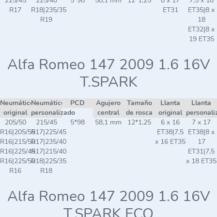
225/45
225/40
5*98
58,1 mm
12*1,25
8 x 17
7,5 x 18
R17
R18|235/35
ET31
ET35|8 x
R19
18
ET32|8 x
19 ET35
Alfa Romeo 147 2009 1.6 16V
T.SPARK
Neumático
Neumático
PCD
Agujero
Tamaño
Llanta
Llanta
original
personalizado
central
de rosca
original
personali
205/50
215/45
5*98
58,1 mm
12*1,25
6 x 16
7 x 17
R16|205/55
R17|225/45
ET38|7,5
ET38|8 x
R16|215/50
R17|235/40
x 16 ET35
17
R16|225/45
R17|215/40
ET31|7,5
R16|225/50
R18|225/35
x 18 ET35
R16
R18
Alfa Romeo 147 2009 1.6 16V
T.SPARK ECO