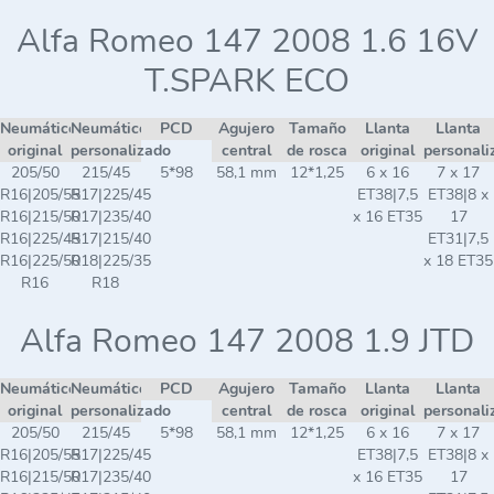
Alfa Romeo 147 2008 1.6 16V
T.SPARK ECO
Neumático
Neumático
PCD
Agujero
Tamaño
Llanta
Llanta
original
personalizado
central
de rosca
original
personali
205/50
215/45
5*98
58,1 mm
12*1,25
6 x 16
7 x 17
R16|205/55
R17|225/45
ET38|7,5
ET38|8 x
R16|215/50
R17|235/40
x 16 ET35
17
R16|225/45
R17|215/40
ET31|7,5
R16|225/50
R18|225/35
x 18 ET35
R16
R18
Alfa Romeo 147 2008 1.9 JTD
Neumático
Neumático
PCD
Agujero
Tamaño
Llanta
Llanta
original
personalizado
central
de rosca
original
personali
205/50
215/45
5*98
58,1 mm
12*1,25
6 x 16
7 x 17
R16|205/55
R17|225/45
ET38|7,5
ET38|8 x
R16|215/50
R17|235/40
x 16 ET35
17