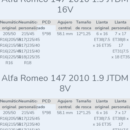
16V
Neumático
Neumático
PCD
Agujero
Tamaño
Llanta
Llanta
original
personalizado
central
de rosca
original
personali
205/50
215/45
5*98
58,1 mm
12*1,25
6 x 16
7 x 17
R16|205/55
R17|225/45
ET38|7,5
ET38|8 x
R16|215/50
R17|235/40
x 16 ET35
17
R16|225/45
R17|215/40
ET31|7,5
R16|225/50
R18|225/35
x 18 ET35
R16
R18
Alfa Romeo 147 2010 1.9 JTDM
8V
Neumático
Neumático
PCD
Agujero
Tamaño
Llanta
Llanta
original
personalizado
central
de rosca
original
personali
205/50
215/45
5*98
58,1 mm
12*1,25
6 x 16
7 x 17
R16|205/55
R17|225/45
ET38|7,5
ET38|8 x
R16|215/50
R17|235/40
x 16 ET35
17