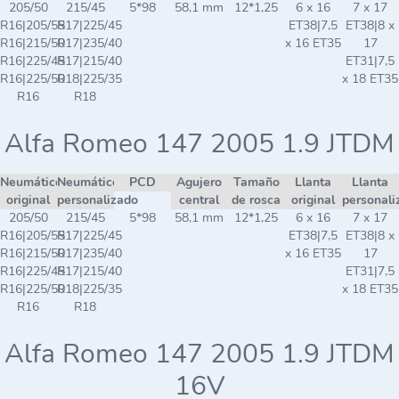
205/50
215/45
5*98
58,1 mm
12*1,25
6 x 16
7 x 17
R16|205/55
R17|225/45
ET38|7,5
ET38|8 x
R16|215/50
R17|235/40
x 16 ET35
17
R16|225/45
R17|215/40
ET31|7,5
R16|225/50
R18|225/35
x 18 ET35
R16
R18
Alfa Romeo 147 2005 1.9 JTDM
Neumático
Neumático
PCD
Agujero
Tamaño
Llanta
Llanta
original
personalizado
central
de rosca
original
personali
205/50
215/45
5*98
58,1 mm
12*1,25
6 x 16
7 x 17
R16|205/55
R17|225/45
ET38|7,5
ET38|8 x
R16|215/50
R17|235/40
x 16 ET35
17
R16|225/45
R17|215/40
ET31|7,5
R16|225/50
R18|225/35
x 18 ET35
R16
R18
Alfa Romeo 147 2005 1.9 JTDM
16V