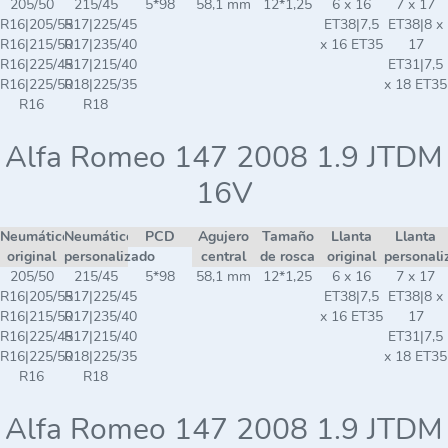
205/50
215/45
5*98
58,1 mm
12*1,25
6 x 16
7 x 17
R16|205/55
R17|225/45
ET38|7,5
ET38|8 x
R16|215/50
R17|235/40
x 16 ET35
17
R16|225/45
R17|215/40
ET31|7,5
R16|225/50
R18|225/35
x 18 ET35
R16
R18
Alfa Romeo 147 2008 1.9 JTDM
16V
Neumático
Neumático
PCD
Agujero
Tamaño
Llanta
Llanta
original
personalizado
central
de rosca
original
personali
205/50
215/45
5*98
58,1 mm
12*1,25
6 x 16
7 x 17
R16|205/55
R17|225/45
ET38|7,5
ET38|8 x
R16|215/50
R17|235/40
x 16 ET35
17
R16|225/45
R17|215/40
ET31|7,5
R16|225/50
R18|225/35
x 18 ET35
R16
R18
Alfa Romeo 147 2008 1.9 JTDM