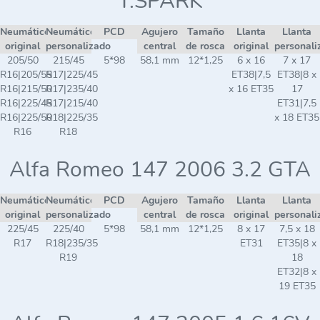
T.SPARK
Neumático
Neumático
PCD
Agujero
Tamaño
Llanta
Llanta
original
personalizado
central
de rosca
original
personali
205/50
215/45
5*98
58,1 mm
12*1,25
6 x 16
7 x 17
R16|205/55
R17|225/45
ET38|7,5
ET38|8 x
R16|215/50
R17|235/40
x 16 ET35
17
R16|225/45
R17|215/40
ET31|7,5
R16|225/50
R18|225/35
x 18 ET35
R16
R18
Alfa Romeo 147 2006 3.2 GTA
Neumático
Neumático
PCD
Agujero
Tamaño
Llanta
Llanta
original
personalizado
central
de rosca
original
personali
225/45
225/40
5*98
58,1 mm
12*1,25
8 x 17
7,5 x 18
R17
R18|235/35
ET31
ET35|8 x
R19
18
ET32|8 x
19 ET35