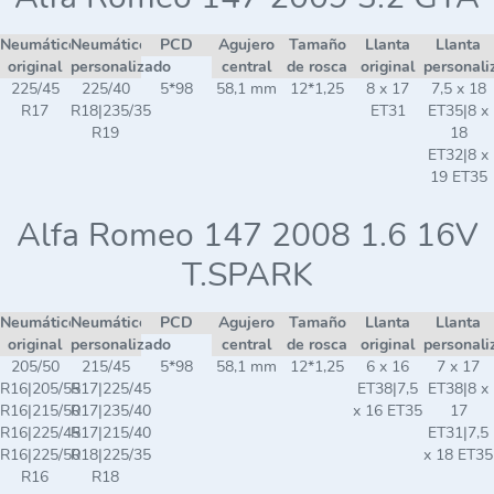
Neumático
Neumático
PCD
Agujero
Tamaño
Llanta
Llanta
original
personalizado
central
de rosca
original
personali
225/45
225/40
5*98
58,1 mm
12*1,25
8 x 17
7,5 x 18
R17
R18|235/35
ET31
ET35|8 x
R19
18
ET32|8 x
19 ET35
Alfa Romeo 147 2008 1.6 16V
T.SPARK
Neumático
Neumático
PCD
Agujero
Tamaño
Llanta
Llanta
original
personalizado
central
de rosca
original
personali
205/50
215/45
5*98
58,1 mm
12*1,25
6 x 16
7 x 17
R16|205/55
R17|225/45
ET38|7,5
ET38|8 x
R16|215/50
R17|235/40
x 16 ET35
17
R16|225/45
R17|215/40
ET31|7,5
R16|225/50
R18|225/35
x 18 ET35
R16
R18