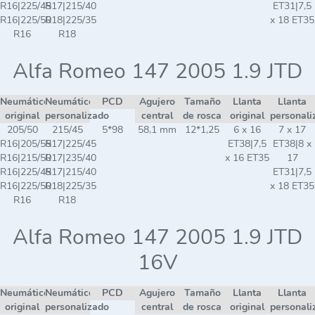
R16|225/45
R17|215/40
ET31|7,5
R16|225/50
R18|225/35
x 18 ET35
R16
R18
Alfa Romeo 147 2005 1.9 JTD
Neumático
Neumático
PCD
Agujero
Tamaño
Llanta
Llanta
original
personalizado
central
de rosca
original
personali
205/50
215/45
5*98
58,1 mm
12*1,25
6 x 16
7 x 17
R16|205/55
R17|225/45
ET38|7,5
ET38|8 x
R16|215/50
R17|235/40
x 16 ET35
17
R16|225/45
R17|215/40
ET31|7,5
R16|225/50
R18|225/35
x 18 ET35
R16
R18
Alfa Romeo 147 2005 1.9 JTD
16V
Neumático
Neumático
PCD
Agujero
Tamaño
Llanta
Llanta
original
personalizado
central
de rosca
original
personali