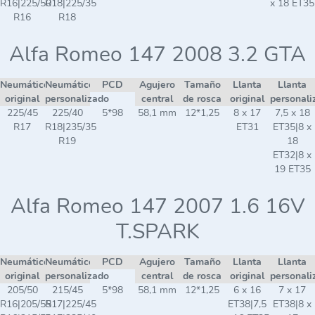
R16|225/50
R18|225/35
x 18 ET35
R16
R18
Alfa Romeo 147 2008 3.2 GTA
Neumático
Neumático
PCD
Agujero
Tamaño
Llanta
Llanta
original
personalizado
central
de rosca
original
personali
225/45
225/40
5*98
58,1 mm
12*1,25
8 x 17
7,5 x 18
R17
R18|235/35
ET31
ET35|8 x
R19
18
ET32|8 x
19 ET35
Alfa Romeo 147 2007 1.6 16V
T.SPARK
Neumático
Neumático
PCD
Agujero
Tamaño
Llanta
Llanta
original
personalizado
central
de rosca
original
personali
205/50
215/45
5*98
58,1 mm
12*1,25
6 x 16
7 x 17
R16|205/55
R17|225/45
ET38|7,5
ET38|8 x