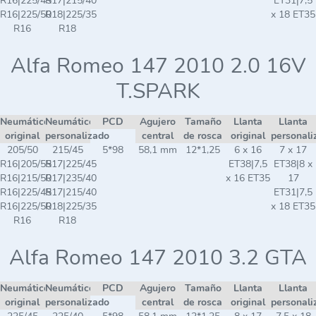
R16|225/45
R17|215/40
ET31|7,5
R16|225/50
R18|225/35
x 18 ET35
R16
R18
Alfa Romeo 147 2010 2.0 16V
T.SPARK
Neumático
Neumático
PCD
Agujero
Tamaño
Llanta
Llanta
original
personalizado
central
de rosca
original
personali
205/50
215/45
5*98
58,1 mm
12*1,25
6 x 16
7 x 17
R16|205/55
R17|225/45
ET38|7,5
ET38|8 x
R16|215/50
R17|235/40
x 16 ET35
17
R16|225/45
R17|215/40
ET31|7,5
R16|225/50
R18|225/35
x 18 ET35
R16
R18
Alfa Romeo 147 2010 3.2 GTA
Neumático
Neumático
PCD
Agujero
Tamaño
Llanta
Llanta
original
personalizado
central
de rosca
original
personali