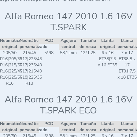
Alfa Romeo 147 2010 1.6 16V
T.SPARK
Neumático
Neumático
PCD
Agujero
Tamaño
Llanta
Llanta
original
personalizado
central
de rosca
original
personali
205/50
215/45
5*98
58,1 mm
12*1,25
6 x 16
7 x 17
R16|205/55
R17|225/45
ET38|7,5
ET38|8 x
R16|215/50
R17|235/40
x 16 ET35
17
R16|225/45
R17|215/40
ET31|7,5
R16|225/50
R18|225/35
x 18 ET35
R16
R18
Alfa Romeo 147 2010 1.6 16V
T.SPARK ECO
Neumático
Neumático
PCD
Agujero
Tamaño
Llanta
Llanta
original
personalizado
central
de rosca
original
personali
205/50
215/45
5*98
58,1 mm
12*1,25
6 x 16
7 x 17