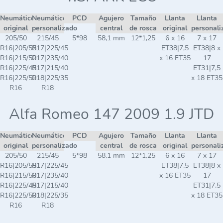
Neumático
Neumático
PCD
Agujero
Tamaño
Llanta
Llanta
original
personalizado
central
de rosca
original
personali
205/50
215/45
5*98
58,1 mm
12*1,25
6 x 16
7 x 17
R16|205/55
R17|225/45
ET38|7,5
ET38|8 x
R16|215/50
R17|235/40
x 16 ET35
17
R16|225/45
R17|215/40
ET31|7,5
R16|225/50
R18|225/35
x 18 ET35
R16
R18
Alfa Romeo 147 2009 1.9 JTD
Neumático
Neumático
PCD
Agujero
Tamaño
Llanta
Llanta
original
personalizado
central
de rosca
original
personali
205/50
215/45
5*98
58,1 mm
12*1,25
6 x 16
7 x 17
R16|205/55
R17|225/45
ET38|7,5
ET38|8 x
R16|215/50
R17|235/40
x 16 ET35
17
R16|225/45
R17|215/40
ET31|7,5
R16|225/50
R18|225/35
x 18 ET35
R16
R18