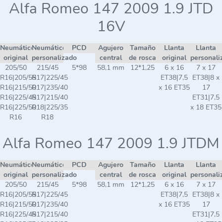
Alfa Romeo 147 2009 1.9 JTD
16V
Neumático
Neumático
PCD
Agujero
Tamaño
Llanta
Llanta
original
personalizado
central
de rosca
original
personali
205/50
215/45
5*98
58,1 mm
12*1,25
6 x 16
7 x 17
R16|205/55
R17|225/45
ET38|7,5
ET38|8 x
R16|215/50
R17|235/40
x 16 ET35
17
R16|225/45
R17|215/40
ET31|7,5
R16|225/50
R18|225/35
x 18 ET35
R16
R18
Alfa Romeo 147 2009 1.9 JTDM
Neumático
Neumático
PCD
Agujero
Tamaño
Llanta
Llanta
original
personalizado
central
de rosca
original
personali
205/50
215/45
5*98
58,1 mm
12*1,25
6 x 16
7 x 17
R16|205/55
R17|225/45
ET38|7,5
ET38|8 x
R16|215/50
R17|235/40
x 16 ET35
17
R16|225/45
R17|215/40
ET31|7,5