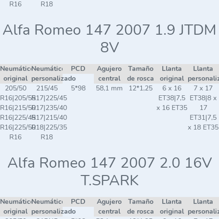
R16
R18
Alfa Romeo 147 2007 1.9 JTDM
8V
Neumático
Neumático
PCD
Agujero
Tamaño
Llanta
Llanta
original
personalizado
central
de rosca
original
personali
205/50
215/45
5*98
58,1 mm
12*1,25
6 x 16
7 x 17
R16|205/55
R17|225/45
ET38|7,5
ET38|8 x
R16|215/50
R17|235/40
x 16 ET35
17
R16|225/45
R17|215/40
ET31|7,5
R16|225/50
R18|225/35
x 18 ET35
R16
R18
Alfa Romeo 147 2007 2.0 16V
T.SPARK
Neumático
Neumático
PCD
Agujero
Tamaño
Llanta
Llanta
original
personalizado
central
de rosca
original
personali