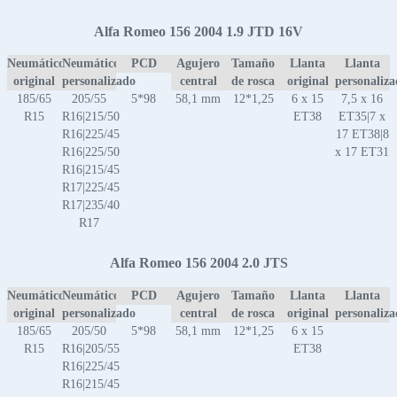
Alfa Romeo 156 2004 1.9 JTD 16V
Neumático
Neumático
PCD
Agujero
Tamaño
Llanta
Llanta
original
personalizado
central
de rosca
original
personaliz
185/65
205/55
5*98
58,1 mm
12*1,25
6 x 15
7,5 x 16
R15
R16|215/50
ET38
ET35|7 x
R16|225/45
17 ET38|8
R16|225/50
x 17 ET31
R16|215/45
R17|225/45
R17|235/40
R17
Alfa Romeo 156 2004 2.0 JTS
Neumático
Neumático
PCD
Agujero
Tamaño
Llanta
Llanta
original
personalizado
central
de rosca
original
personaliz
185/65
205/50
5*98
58,1 mm
12*1,25
6 x 15
R15
R16|205/55
ET38
R16|225/45
R16|215/45