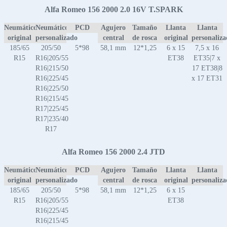
Alfa Romeo 156 2000 2.0 16V T.SPARK
Neumático
Neumático
PCD
Agujero
Tamaño
Llanta
Llanta
original
personalizado
central
de rosca
original
personaliz
185/65
205/50
5*98
58,1 mm
12*1,25
6 x 15
7,5 x 16
R15
R16|205/55
ET38
ET35|7 x
R16|215/50
17 ET38|8
R16|225/45
x 17 ET31
R16|225/50
R16|215/45
R17|225/45
R17|235/40
R17
Alfa Romeo 156 2000 2.4 JTD
Neumático
Neumático
PCD
Agujero
Tamaño
Llanta
Llanta
original
personalizado
central
de rosca
original
personaliz
185/65
205/50
5*98
58,1 mm
12*1,25
6 x 15
R15
R16|205/55
ET38
R16|225/45
R16|215/45