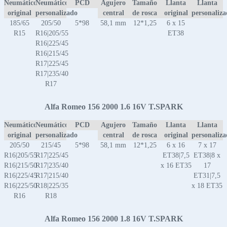
Neumático
Neumático
PCD
Agujero
Tamaño
Llanta
Llanta
original
personalizado
central
de rosca
original
personaliz
185/65
205/50
5*98
58,1 mm
12*1,25
6 x 15
R15
R16|205/55
ET38
R16|225/45
R16|215/45
R17|225/45
R17|235/40
R17
Alfa Romeo 156 2000 1.6 16V T.SPARK
Neumático
Neumático
PCD
Agujero
Tamaño
Llanta
Llanta
original
personalizado
central
de rosca
original
personaliz
205/50
215/45
5*98
58,1 mm
12*1,25
6 x 16
7 x 17
R16|205/55
R17|225/45
ET38|7,5
ET38|8 x
R16|215/50
R17|235/40
x 16 ET35
17
R16|225/45
R17|215/40
ET31|7,5
R16|225/50
R18|225/35
x 18 ET35
R16
R18
Alfa Romeo 156 2000 1.8 16V T.SPARK