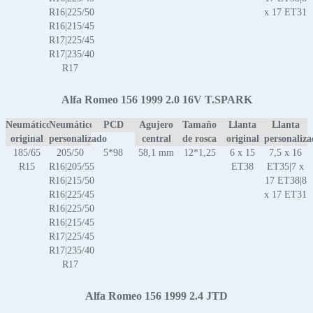
R16|225/50
x 17 ET31
R16|215/45
R17|225/45
R17|235/40
R17
Alfa Romeo 156 1999 2.0 16V T.SPARK
Neumático
Neumático
PCD
Agujero
Tamaño
Llanta
Llanta
original
personalizado
central
de rosca
original
personaliz
185/65
205/50
5*98
58,1 mm
12*1,25
6 x 15
7,5 x 16
R15
R16|205/55
ET38
ET35|7 x
R16|215/50
17 ET38|8
R16|225/45
x 17 ET31
R16|225/50
R16|215/45
R17|225/45
R17|235/40
R17
Alfa Romeo 156 1999 2.4 JTD