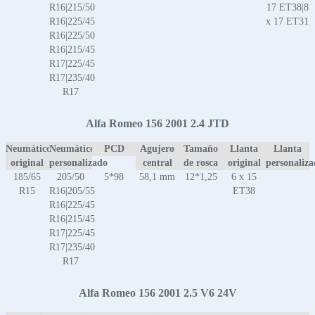
R16|215/50
17 ET38|8
R16|225/45
x 17 ET31
R16|225/50
R16|215/45
R17|225/45
R17|235/40
R17
Alfa Romeo 156 2001 2.4 JTD
Neumático
Neumático
PCD
Agujero
Tamaño
Llanta
Llanta
original
personalizado
central
de rosca
original
personaliz
185/65
205/50
5*98
58,1 mm
12*1,25
6 x 15
R15
R16|205/55
ET38
R16|225/45
R16|215/45
R17|225/45
R17|235/40
R17
Alfa Romeo 156 2001 2.5 V6 24V