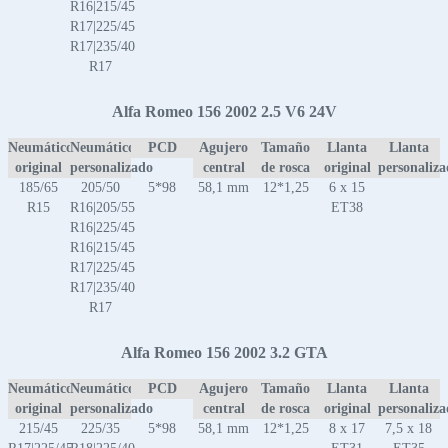
R16|215/45
R17|225/45
R17|235/40
R17
Alfa Romeo 156 2002 2.5 V6 24V
Neumático
Neumático
PCD
Agujero
Tamaño
Llanta
Llanta
original
personalizado
central
de rosca
original
personaliz
185/65
205/50
5*98
58,1 mm
12*1,25
6 x 15
R15
R16|205/55
ET38
R16|225/45
R16|215/45
R17|225/45
R17|235/40
R17
Alfa Romeo 156 2002 3.2 GTA
Neumático
Neumático
PCD
Agujero
Tamaño
Llanta
Llanta
original
personalizado
central
de rosca
original
personaliz
215/45
225/35
5*98
58,1 mm
12*1,25
8 x 17
7,5 x 18