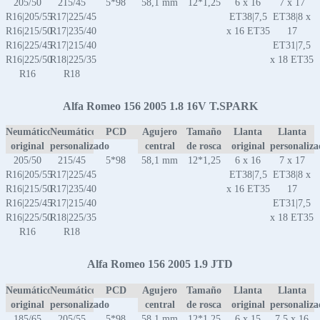
205/50
215/45
5*98
58,1 mm
12*1,25
6 x 16
7 x 17
R16|205/55
R17|225/45
ET38|7,5
ET38|8 x
R16|215/50
R17|235/40
x 16 ET35
17
R16|225/45
R17|215/40
ET31|7,5
R16|225/50
R18|225/35
x 18 ET35
R16
R18
Alfa Romeo 156 2005 1.8 16V T.SPARK
Neumático
Neumático
PCD
Agujero
Tamaño
Llanta
Llanta
original
personalizado
central
de rosca
original
personaliz
205/50
215/45
5*98
58,1 mm
12*1,25
6 x 16
7 x 17
R16|205/55
R17|225/45
ET38|7,5
ET38|8 x
R16|215/50
R17|235/40
x 16 ET35
17
R16|225/45
R17|215/40
ET31|7,5
R16|225/50
R18|225/35
x 18 ET35
R16
R18
Alfa Romeo 156 2005 1.9 JTD
Neumático
Neumático
PCD
Agujero
Tamaño
Llanta
Llanta
original
personalizado
central
de rosca
original
personaliz
185/65
205/55
5*98
58,1 mm
12*1,25
6 x 15
7,5 x 16