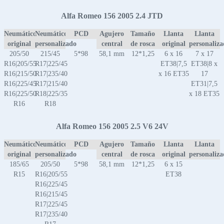
Alfa Romeo 156 2005 2.4 JTD
Neumático
Neumático
PCD
Agujero
Tamaño
Llanta
Llanta
original
personalizado
central
de rosca
original
personaliz
205/50
215/45
5*98
58,1 mm
12*1,25
6 x 16
7 x 17
R16|205/55
R17|225/45
ET38|7,5
ET38|8 x
R16|215/50
R17|235/40
x 16 ET35
17
R16|225/45
R17|215/40
ET31|7,5
R16|225/50
R18|225/35
x 18 ET35
R16
R18
Alfa Romeo 156 2005 2.5 V6 24V
Neumático
Neumático
PCD
Agujero
Tamaño
Llanta
Llanta
original
personalizado
central
de rosca
original
personaliz
185/65
205/50
5*98
58,1 mm
12*1,25
6 x 15
R15
R16|205/55
ET38
R16|225/45
R16|215/45
R17|225/45
R17|235/40