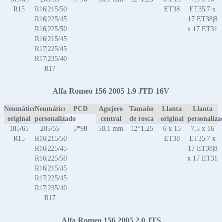
R15
R16|215/50
ET38
ET35|7 x
R16|225/45
17 ET38|8
R16|225/50
x 17 ET31
R16|215/45
R17|225/45
R17|235/40
R17
Alfa Romeo 156 2005 1.9 JTD 16V
Neumático
Neumático
PCD
Agujero
Tamaño
Llanta
Llanta
original
personalizado
central
de rosca
original
personaliz
185/65
205/55
5*98
58,1 mm
12*1,25
6 x 15
7,5 x 16
R15
R16|215/50
ET38
ET35|7 x
R16|225/45
17 ET38|8
R16|225/50
x 17 ET31
R16|215/45
R17|225/45
R17|235/40
R17
Alfa Romeo 156 2005 2.0 JTS