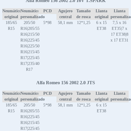
Alfa Romeo 156 2002 2.0 16V T.SPARK
Neumático
Neumático
PCD
Agujero
Tamaño
Llanta
Llanta
original
personalizado
central
de rosca
original
personaliz
185/65
205/50
5*98
58,1 mm
12*1,25
6 x 15
7,5 x 16
R15
R16|205/55
ET38
ET35|7 x
R16|215/50
17 ET38|8
R16|225/45
x 17 ET31
R16|225/50
R16|215/45
R17|225/45
R17|235/40
R17
Alfa Romeo 156 2002 2.0 JTS
Neumático
Neumático
PCD
Agujero
Tamaño
Llanta
Llanta
original
personalizado
central
de rosca
original
personaliz
185/65
205/50
5*98
58,1 mm
12*1,25
6 x 15
R15
R16|205/55
ET38
R16|225/45
R16|215/45
R17|225/45