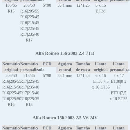
185/65
205/50
5*98
58,1 mm
12*1,25
6 x 15
R15
R16|205/55
ET38
R16|225/45
R16|215/45
R17|225/45
R17|235/40
R17
Alfa Romeo 156 2003 2.4 JTD
Neumático
Neumático
PCD
Agujero
Tamaño
Llanta
Llanta
original
personalizado
central
de rosca
original
personaliz
205/50
215/45
5*98
58,1 mm
12*1,25
6 x 16
7 x 17
R16|205/55
R17|225/45
ET38|7,5
ET38|8 x
R16|215/50
R17|235/40
x 16 ET35
17
R16|225/45
R17|215/40
ET31|7,5
R16|225/50
R18|225/35
x 18 ET35
R16
R18
Alfa Romeo 156 2003 2.5 V6 24V
Neumático
Neumático
PCD
Agujero
Tamaño
Llanta
Llanta