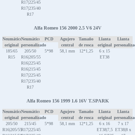
R17|225/45
R17|235/40
R17
Alfa Romeo 156 2000 2.5 V6 24V
Neumático
Neumático
PCD
Agujero
Tamaño
Llanta
Llanta
original
personalizado
central
de rosca
original
personaliz
185/65
205/50
5*98
58,1 mm
12*1,25
6 x 15
R15
R16|205/55
ET38
R16|225/45
R16|215/45
R17|225/45
R17|235/40
R17
Alfa Romeo 156 1999 1.6 16V T.SPARK
Neumático
Neumático
PCD
Agujero
Tamaño
Llanta
Llanta
original
personalizado
central
de rosca
original
personaliz
205/50
215/45
5*98
58,1 mm
12*1,25
6 x 16
7 x 17
R16|205/55
R17|225/45
ET38|7,5
ET38|8 x