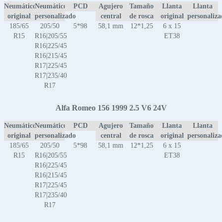
Neumático
Neumático
PCD
Agujero
Tamaño
Llanta
Llanta
original
personalizado
central
de rosca
original
personaliz
185/65
205/50
5*98
58,1 mm
12*1,25
6 x 15
R15
R16|205/55
ET38
R16|225/45
R16|215/45
R17|225/45
R17|235/40
R17
Alfa Romeo 156 1999 2.5 V6 24V
Neumático
Neumático
PCD
Agujero
Tamaño
Llanta
Llanta
original
personalizado
central
de rosca
original
personaliz
185/65
205/50
5*98
58,1 mm
12*1,25
6 x 15
R15
R16|205/55
ET38
R16|225/45
R16|215/45
R17|225/45
R17|235/40
R17