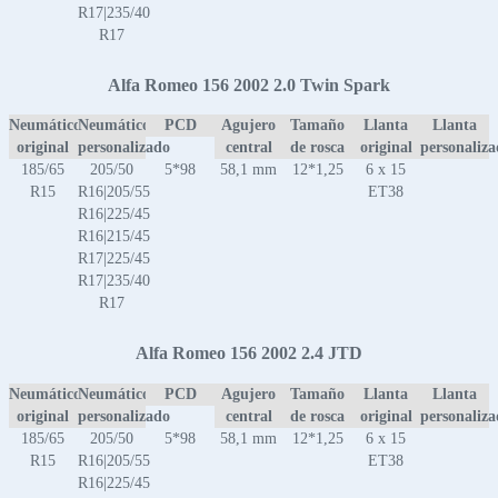
R17|235/40
R17
Alfa Romeo 156 2002 2.0 Twin Spark
Neumático
Neumático
PCD
Agujero
Tamaño
Llanta
Llanta
original
personalizado
central
de rosca
original
personaliz
185/65
205/50
5*98
58,1 mm
12*1,25
6 x 15
R15
R16|205/55
ET38
R16|225/45
R16|215/45
R17|225/45
R17|235/40
R17
Alfa Romeo 156 2002 2.4 JTD
Neumático
Neumático
PCD
Agujero
Tamaño
Llanta
Llanta
original
personalizado
central
de rosca
original
personaliz
185/65
205/50
5*98
58,1 mm
12*1,25
6 x 15
R15
R16|205/55
ET38
R16|225/45