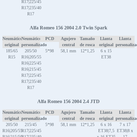
R17|225/45
R17|235/40
R17
Alfa Romeo 156 2004 2.0 Twin Spark
Neumático
Neumático
PCD
Agujero
Tamaño
Llanta
Llanta
original
personalizado
central
de rosca
original
personaliz
185/65
205/50
5*98
58,1 mm
12*1,25
6 x 15
R15
R16|205/55
ET38
R16|225/45
R16|215/45
R17|225/45
R17|235/40
R17
Alfa Romeo 156 2004 2.4 JTD
Neumático
Neumático
PCD
Agujero
Tamaño
Llanta
Llanta
original
personalizado
central
de rosca
original
personaliz
205/50
215/45
5*98
58,1 mm
12*1,25
6 x 16
7 x 17
R16|205/55
R17|225/45
ET38|7,5
ET38|8 x
R16|215/50
R17|235/40
x 16 ET35
17