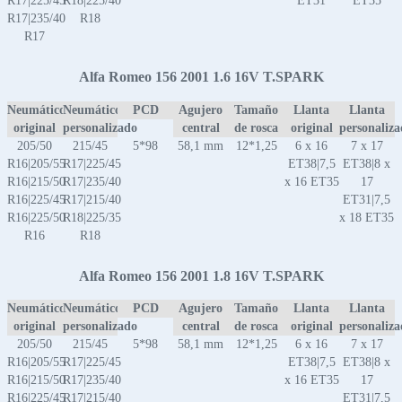
R17|225/45
R18|225/40
ET31
ET35
R17|235/40
R18
R17
Alfa Romeo 156 2001 1.6 16V T.SPARK
Neumático
Neumático
PCD
Agujero
Tamaño
Llanta
Llanta
original
personalizado
central
de rosca
original
personaliz
205/50
215/45
5*98
58,1 mm
12*1,25
6 x 16
7 x 17
R16|205/55
R17|225/45
ET38|7,5
ET38|8 x
R16|215/50
R17|235/40
x 16 ET35
17
R16|225/45
R17|215/40
ET31|7,5
R16|225/50
R18|225/35
x 18 ET35
R16
R18
Alfa Romeo 156 2001 1.8 16V T.SPARK
Neumático
Neumático
PCD
Agujero
Tamaño
Llanta
Llanta
original
personalizado
central
de rosca
original
personaliz
205/50
215/45
5*98
58,1 mm
12*1,25
6 x 16
7 x 17
R16|205/55
R17|225/45
ET38|7,5
ET38|8 x
R16|215/50
R17|235/40
x 16 ET35
17
R16|225/45
R17|215/40
ET31|7,5