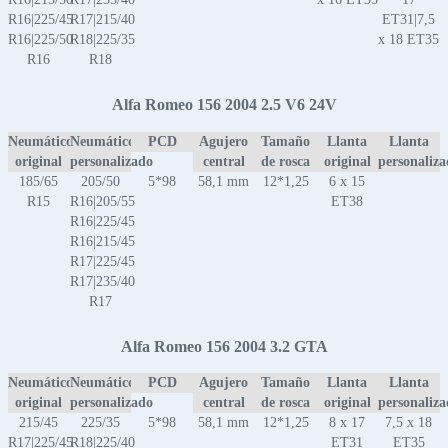
R16|225/45
R17|215/40
ET31|7,5
R16|225/50
R18|225/35
x 18 ET35
R16
R18
Alfa Romeo 156 2004 2.5 V6 24V
Neumático
Neumático
PCD
Agujero
Tamaño
Llanta
Llanta
original
personalizado
central
de rosca
original
personaliz
185/65
205/50
5*98
58,1 mm
12*1,25
6 x 15
R15
R16|205/55
ET38
R16|225/45
R16|215/45
R17|225/45
R17|235/40
R17
Alfa Romeo 156 2004 3.2 GTA
Neumático
Neumático
PCD
Agujero
Tamaño
Llanta
Llanta
original
personalizado
central
de rosca
original
personaliz
215/45
225/35
5*98
58,1 mm
12*1,25
8 x 17
7,5 x 18
R17|225/45
R18|225/40
ET31
ET35