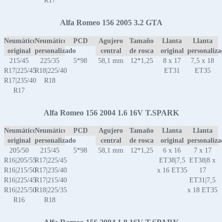
R17
Alfa Romeo 156 2005 3.2 GTA
Neumático
Neumático
PCD
Agujero
Tamaño
Llanta
Llanta
original
personalizado
central
de rosca
original
personaliz
215/45
225/35
5*98
58,1 mm
12*1,25
8 x 17
7,5 x 18
R17|225/45
R18|225/40
ET31
ET35
R17|235/40
R18
R17
Alfa Romeo 156 2004 1.6 16V T.SPARK
Neumático
Neumático
PCD
Agujero
Tamaño
Llanta
Llanta
original
personalizado
central
de rosca
original
personaliz
205/50
215/45
5*98
58,1 mm
12*1,25
6 x 16
7 x 17
R16|205/55
R17|225/45
ET38|7,5
ET38|8 x
R16|215/50
R17|235/40
x 16 ET35
17
R16|225/45
R17|215/40
ET31|7,5
R16|225/50
R18|225/35
x 18 ET35
R16
R18