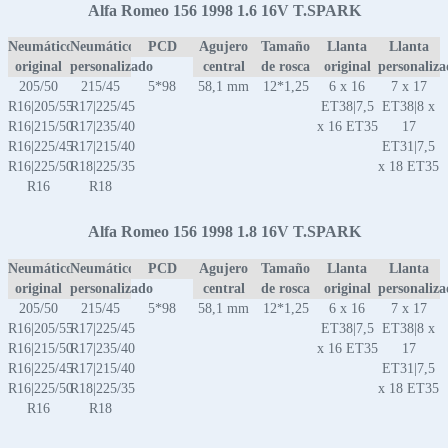
Alfa Romeo 156 1998 1.6 16V T.SPARK
Neumático
Neumático
PCD
Agujero
Tamaño
Llanta
Llanta
original
personalizado
central
de rosca
original
personaliz
205/50
215/45
5*98
58,1 mm
12*1,25
6 x 16
7 x 17
R16|205/55
R17|225/45
ET38|7,5
ET38|8 x
R16|215/50
R17|235/40
x 16 ET35
17
R16|225/45
R17|215/40
ET31|7,5
R16|225/50
R18|225/35
x 18 ET35
R16
R18
Alfa Romeo 156 1998 1.8 16V T.SPARK
Neumático
Neumático
PCD
Agujero
Tamaño
Llanta
Llanta
original
personalizado
central
de rosca
original
personaliz
205/50
215/45
5*98
58,1 mm
12*1,25
6 x 16
7 x 17
R16|205/55
R17|225/45
ET38|7,5
ET38|8 x
R16|215/50
R17|235/40
x 16 ET35
17
R16|225/45
R17|215/40
ET31|7,5
R16|225/50
R18|225/35
x 18 ET35
R16
R18