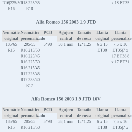
R16|225/50
R18|225/35
x 18 ET35
R16
R18
Alfa Romeo 156 2003 1.9 JTD
Neumático
Neumático
PCD
Agujero
Tamaño
Llanta
Llanta
original
personalizado
central
de rosca
original
personaliz
185/65
205/55
5*98
58,1 mm
12*1,25
6 x 15
7,5 x 16
R15
R16|215/50
ET38
ET35|7 x
R16|225/45
17 ET38|8
R16|225/50
x 17 ET31
R16|215/45
R17|225/45
R17|235/40
R17
Alfa Romeo 156 2003 1.9 JTD 16V
Neumático
Neumático
PCD
Agujero
Tamaño
Llanta
Llanta
original
personalizado
central
de rosca
original
personaliz
185/65
205/55
5*98
58,1 mm
12*1,25
6 x 15
7,5 x 16
R15
R16|215/50
ET38
ET35|7 x