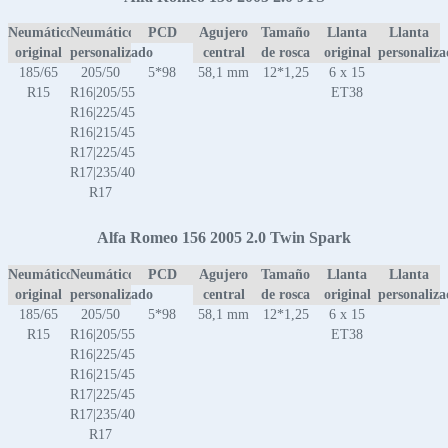
Neumático
Neumático
PCD
Agujero
Tamaño
Llanta
Llanta
original
personalizado
central
de rosca
original
personaliz
185/65
205/50
5*98
58,1 mm
12*1,25
6 x 15
R15
R16|205/55
ET38
R16|225/45
R16|215/45
R17|225/45
R17|235/40
R17
Alfa Romeo 156 2005 2.0 Twin Spark
Neumático
Neumático
PCD
Agujero
Tamaño
Llanta
Llanta
original
personalizado
central
de rosca
original
personaliz
185/65
205/50
5*98
58,1 mm
12*1,25
6 x 15
R15
R16|205/55
ET38
R16|225/45
R16|215/45
R17|225/45
R17|235/40
R17