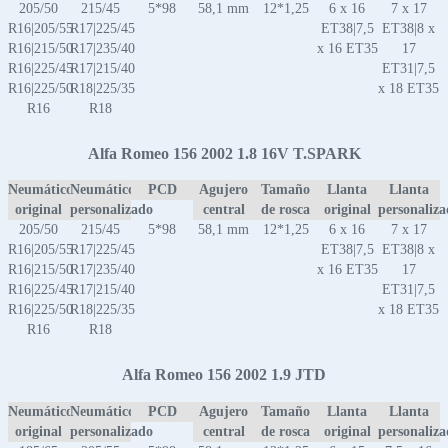
205/50
215/45
5*98
58,1 mm
12*1,25
6 x 16
7 x 17
R16|205/55
R17|225/45
ET38|7,5
ET38|8 x
R16|215/50
R17|235/40
x 16 ET35
17
R16|225/45
R17|215/40
ET31|7,5
R16|225/50
R18|225/35
x 18 ET35
R16
R18
Alfa Romeo 156 2002 1.8 16V T.SPARK
Neumático
Neumático
PCD
Agujero
Tamaño
Llanta
Llanta
original
personalizado
central
de rosca
original
personaliz
205/50
215/45
5*98
58,1 mm
12*1,25
6 x 16
7 x 17
R16|205/55
R17|225/45
ET38|7,5
ET38|8 x
R16|215/50
R17|235/40
x 16 ET35
17
R16|225/45
R17|215/40
ET31|7,5
R16|225/50
R18|225/35
x 18 ET35
R16
R18
Alfa Romeo 156 2002 1.9 JTD
Neumático
Neumático
PCD
Agujero
Tamaño
Llanta
Llanta
original
personalizado
central
de rosca
original
personaliz