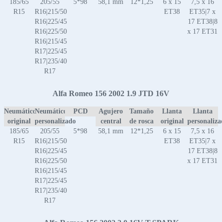
185/65
205/55
5*98
58,1 mm
12*1,25
6 x 15
7,5 x 16
R15
R16|215/50
ET38
ET35|7 x
R16|225/45
17 ET38|8
R16|225/50
x 17 ET31
R16|215/45
R17|225/45
R17|235/40
R17
Alfa Romeo 156 2002 1.9 JTD 16V
Neumático
Neumático
PCD
Agujero
Tamaño
Llanta
Llanta
original
personalizado
central
de rosca
original
personaliz
185/65
205/55
5*98
58,1 mm
12*1,25
6 x 15
7,5 x 16
R15
R16|215/50
ET38
ET35|7 x
R16|225/45
17 ET38|8
R16|225/50
x 17 ET31
R16|215/45
R17|225/45
R17|235/40
R17