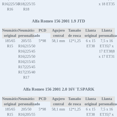
R16|225/50
R18|225/35
x 18 ET35
R16
R18
Alfa Romeo 156 2001 1.9 JTD
Neumático
Neumático
PCD
Agujero
Tamaño
Llanta
Llanta
original
personalizado
central
de rosca
original
personaliz
185/65
205/55
5*98
58,1 mm
12*1,25
6 x 15
7,5 x 16
R15
R16|215/50
ET38
ET35|7 x
R16|225/45
17 ET38|8
R16|225/50
x 17 ET31
R16|215/45
R17|225/45
R17|235/40
R17
Alfa Romeo 156 2001 2.0 16V T.SPARK
Neumático
Neumático
PCD
Agujero
Tamaño
Llanta
Llanta
original
personalizado
central
de rosca
original
personaliz
185/65
205/50
5*98
58,1 mm
12*1,25
6 x 15
7,5 x 16
R15
R16|205/55
ET38
ET35|7 x