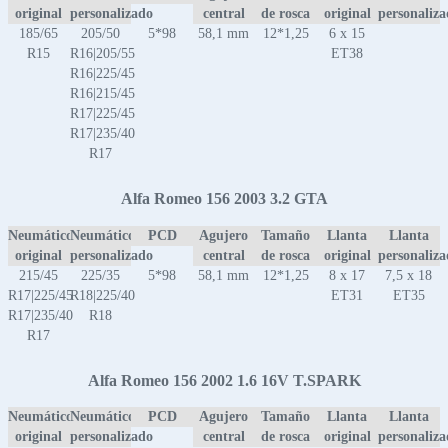
original
personalizado
central
de rosca
original
personaliz
185/65
205/50
5*98
58,1 mm
12*1,25
6 x 15
R15
R16|205/55
ET38
R16|225/45
R16|215/45
R17|225/45
R17|235/40
R17
Alfa Romeo 156 2003 3.2 GTA
Neumático
Neumático
PCD
Agujero
Tamaño
Llanta
Llanta
original
personalizado
central
de rosca
original
personaliz
215/45
225/35
5*98
58,1 mm
12*1,25
8 x 17
7,5 x 18
R17|225/45
R18|225/40
ET31
ET35
R17|235/40
R18
R17
Alfa Romeo 156 2002 1.6 16V T.SPARK
Neumático
Neumático
PCD
Agujero
Tamaño
Llanta
Llanta
original
personalizado
central
de rosca
original
personaliz