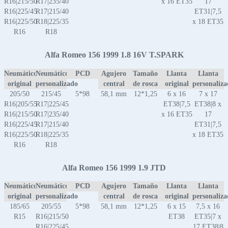
R16|215/50
R17|235/40
x 16 ET35
17
R16|225/45
R17|215/40
ET31|7,5
R16|225/50
R18|225/35
x 18 ET35
R16
R18
Alfa Romeo 156 1999 1.8 16V T.SPARK
Neumático
Neumático
PCD
Agujero
Tamaño
Llanta
Llanta
original
personalizado
central
de rosca
original
personaliz
205/50
215/45
5*98
58,1 mm
12*1,25
6 x 16
7 x 17
R16|205/55
R17|225/45
ET38|7,5
ET38|8 x
R16|215/50
R17|235/40
x 16 ET35
17
R16|225/45
R17|215/40
ET31|7,5
R16|225/50
R18|225/35
x 18 ET35
R16
R18
Alfa Romeo 156 1999 1.9 JTD
Neumático
Neumático
PCD
Agujero
Tamaño
Llanta
Llanta
original
personalizado
central
de rosca
original
personaliz
185/65
205/55
5*98
58,1 mm
12*1,25
6 x 15
7,5 x 16
R15
R16|215/50
ET38
ET35|7 x
R16|225/45
17 ET38|8