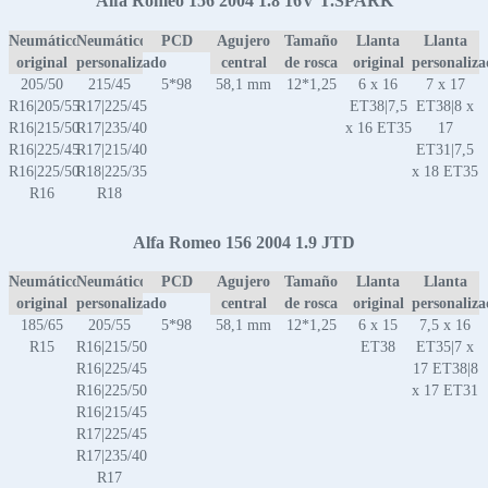
Alfa Romeo 156 2004 1.8 16V T.SPARK
Neumático
Neumático
PCD
Agujero
Tamaño
Llanta
Llanta
original
personalizado
central
de rosca
original
personaliz
205/50
215/45
5*98
58,1 mm
12*1,25
6 x 16
7 x 17
R16|205/55
R17|225/45
ET38|7,5
ET38|8 x
R16|215/50
R17|235/40
x 16 ET35
17
R16|225/45
R17|215/40
ET31|7,5
R16|225/50
R18|225/35
x 18 ET35
R16
R18
Alfa Romeo 156 2004 1.9 JTD
Neumático
Neumático
PCD
Agujero
Tamaño
Llanta
Llanta
original
personalizado
central
de rosca
original
personaliz
185/65
205/55
5*98
58,1 mm
12*1,25
6 x 15
7,5 x 16
R15
R16|215/50
ET38
ET35|7 x
R16|225/45
17 ET38|8
R16|225/50
x 17 ET31
R16|215/45
R17|225/45
R17|235/40
R17