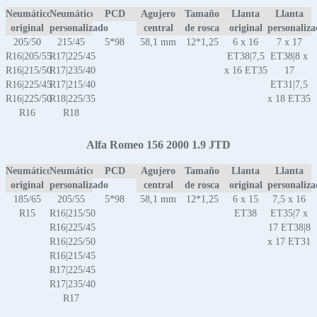
Neumático
Neumático
PCD
Agujero
Tamaño
Llanta
Llanta
original
personalizado
central
de rosca
original
personaliz
205/50
215/45
5*98
58,1 mm
12*1,25
6 x 16
7 x 17
R16|205/55
R17|225/45
ET38|7,5
ET38|8 x
R16|215/50
R17|235/40
x 16 ET35
17
R16|225/45
R17|215/40
ET31|7,5
R16|225/50
R18|225/35
x 18 ET35
R16
R18
Alfa Romeo 156 2000 1.9 JTD
Neumático
Neumático
PCD
Agujero
Tamaño
Llanta
Llanta
original
personalizado
central
de rosca
original
personaliz
185/65
205/55
5*98
58,1 mm
12*1,25
6 x 15
7,5 x 16
R15
R16|215/50
ET38
ET35|7 x
R16|225/45
17 ET38|8
R16|225/50
x 17 ET31
R16|215/45
R17|225/45
R17|235/40
R17