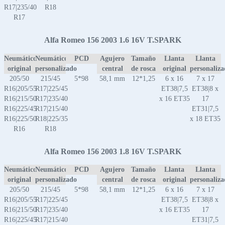
R17|235/40
R18
R17
Alfa Romeo 156 2003 1.6 16V T.SPARK
Neumático
Neumático
PCD
Agujero
Tamaño
Llanta
Llanta
original
personalizado
central
de rosca
original
personaliz
205/50
215/45
5*98
58,1 mm
12*1,25
6 x 16
7 x 17
R16|205/55
R17|225/45
ET38|7,5
ET38|8 x
R16|215/50
R17|235/40
x 16 ET35
17
R16|225/45
R17|215/40
ET31|7,5
R16|225/50
R18|225/35
x 18 ET35
R16
R18
Alfa Romeo 156 2003 1.8 16V T.SPARK
Neumático
Neumático
PCD
Agujero
Tamaño
Llanta
Llanta
original
personalizado
central
de rosca
original
personaliz
205/50
215/45
5*98
58,1 mm
12*1,25
6 x 16
7 x 17
R16|205/55
R17|225/45
ET38|7,5
ET38|8 x
R16|215/50
R17|235/40
x 16 ET35
17
R16|225/45
R17|215/40
ET31|7,5