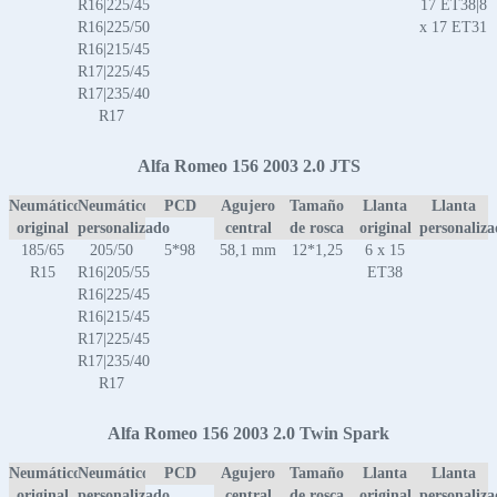
R16|225/45
17 ET38|8
R16|225/50
x 17 ET31
R16|215/45
R17|225/45
R17|235/40
R17
Alfa Romeo 156 2003 2.0 JTS
Neumático
Neumático
PCD
Agujero
Tamaño
Llanta
Llanta
original
personalizado
central
de rosca
original
personaliz
185/65
205/50
5*98
58,1 mm
12*1,25
6 x 15
R15
R16|205/55
ET38
R16|225/45
R16|215/45
R17|225/45
R17|235/40
R17
Alfa Romeo 156 2003 2.0 Twin Spark
Neumático
Neumático
PCD
Agujero
Tamaño
Llanta
Llanta
original
personalizado
central
de rosca
original
personaliz