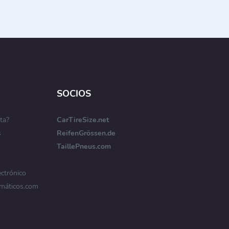
SOCIOS
ta?
CarTireSize.net
s
ReifenGrössen.de
TaillePneus.com
ectrónico
máticos.com