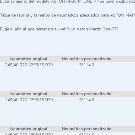
El lanzamiento del modelo ASTON MARTIN ONE-77 se llevó a cabo des
Tabla de fábrica y tamaños de neumáticos adecuados para ASTON MA
Elige el año al que pertenece tu vehículo Aston Martin One-77:
Neumático original
Neumático personalizado
245/40 R20 #295/35 R20
5*114,3
Neumático original
Neumático personalizado
245/40 R20 #295/35 R20
5*114,3
Neumático original
Neumático personalizado
245/40 R20 #295/35 R20
5*114,3