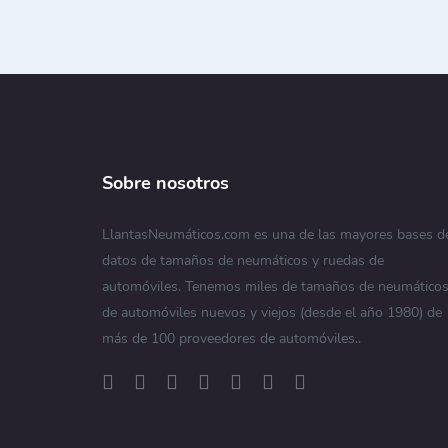
Sobre nosotros
LlantasNeumáticos.com es una de las mayores bases d
datos de tamaños de neumáticos y ruedas de
automóviles. Tenemos miles de tamaños de neumático
de automóviles nuevos y viejos (desde el año 1980) de
más de 100 proveedores de automóviles..