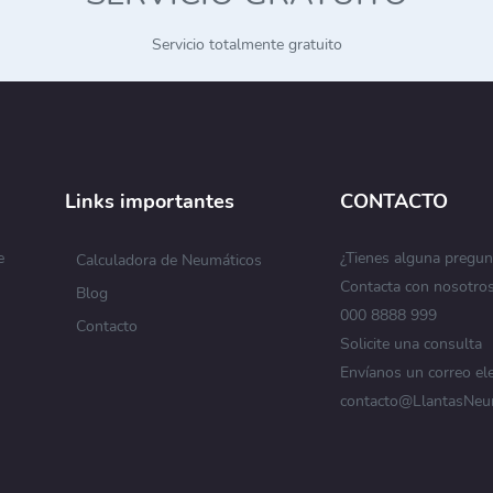
Servicio totalmente gratuito
Links importantes
CONTACTO
e
¿Tienes alguna pregun
Calculadora de Neumáticos
Contacta con nosotro
Blog
s
000 8888 999
Contacto
Solicite una consulta
Envíanos un correo el
contacto@LlantasNeu