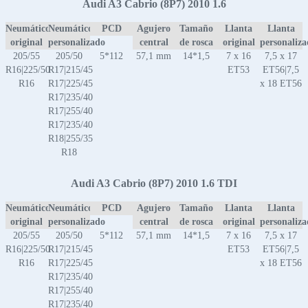
Audi A3 Cabrio (8P7) 2010 1.6
Neumático
Neumático
PCD
Agujero
Tamaño
Llanta
Llanta
original
personalizado
central
de rosca
original
personaliz
205/55
205/50
5*112
57,1 mm
14*1,5
7 x 16
7,5 x 17
R16|225/50
R17|215/45
ET53
ET56|7,5
R16
R17|225/45
x 18 ET56
R17|235/40
R17|255/40
R17|235/40
R18|255/35
R18
Audi A3 Cabrio (8P7) 2010 1.6 TDI
Neumático
Neumático
PCD
Agujero
Tamaño
Llanta
Llanta
original
personalizado
central
de rosca
original
personaliz
205/55
205/50
5*112
57,1 mm
14*1,5
7 x 16
7,5 x 17
R16|225/50
R17|215/45
ET53
ET56|7,5
R16
R17|225/45
x 18 ET56
R17|235/40
R17|255/40
R17|235/40