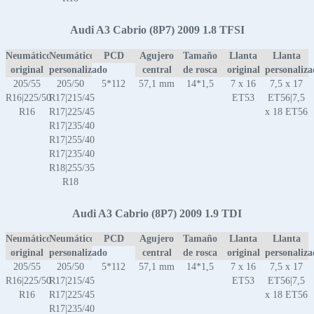
Audi A3 Cabrio (8P7) 2009 1.8 TFSI
Neumático
Neumático
PCD
Agujero
Tamaño
Llanta
Llanta
original
personalizado
central
de rosca
original
personaliz
205/55
205/50
5*112
57,1 mm
14*1,5
7 x 16
7,5 x 17
R16|225/50
R17|215/45
ET53
ET56|7,5
R16
R17|225/45
x 18 ET56
R17|235/40
R17|255/40
R17|235/40
R18|255/35
R18
Audi A3 Cabrio (8P7) 2009 1.9 TDI
Neumático
Neumático
PCD
Agujero
Tamaño
Llanta
Llanta
original
personalizado
central
de rosca
original
personaliz
205/55
205/50
5*112
57,1 mm
14*1,5
7 x 16
7,5 x 17
R16|225/50
R17|215/45
ET53
ET56|7,5
R16
R17|225/45
x 18 ET56
R17|235/40