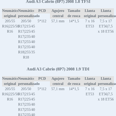
Audi A3 Cabrio (8P7) 2008 1.8 TFSI
Neumático
Neumático
PCD
Agujero
Tamaño
Llanta
Llanta
original
personalizado
central
de rosca
original
personaliz
205/55
205/50
5*112
57,1 mm
14*1,5
7 x 16
7,5 x 17
R16|225/50
R17|215/45
ET53
ET56|7,5
R16
R17|225/45
x 18 ET56
R17|235/40
R17|255/40
R17|235/40
R18|255/35
R18
Audi A3 Cabrio (8P7) 2008 1.9 TDI
Neumático
Neumático
PCD
Agujero
Tamaño
Llanta
Llanta
original
personalizado
central
de rosca
original
personaliz
205/55
205/50
5*112
57,1 mm
14*1,5
7 x 16
7,5 x 17
R16|225/50
R17|215/45
ET53
ET56|7,5
R16
R17|225/45
x 18 ET56
R17|235/40
R17|255/40
R17|235/40