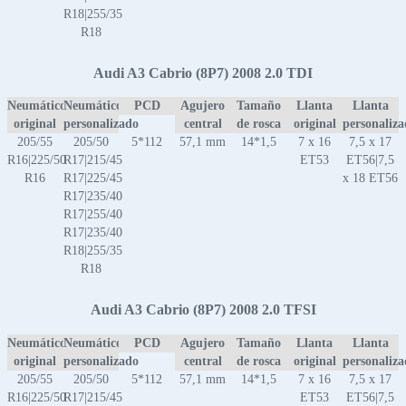
R18|255/35
R18
Audi A3 Cabrio (8P7) 2008 2.0 TDI
Neumático
Neumático
PCD
Agujero
Tamaño
Llanta
Llanta
original
personalizado
central
de rosca
original
personaliz
205/55
205/50
5*112
57,1 mm
14*1,5
7 x 16
7,5 x 17
R16|225/50
R17|215/45
ET53
ET56|7,5
R16
R17|225/45
x 18 ET56
R17|235/40
R17|255/40
R17|235/40
R18|255/35
R18
Audi A3 Cabrio (8P7) 2008 2.0 TFSI
Neumático
Neumático
PCD
Agujero
Tamaño
Llanta
Llanta
original
personalizado
central
de rosca
original
personaliz
205/55
205/50
5*112
57,1 mm
14*1,5
7 x 16
7,5 x 17
R16|225/50
R17|215/45
ET53
ET56|7,5