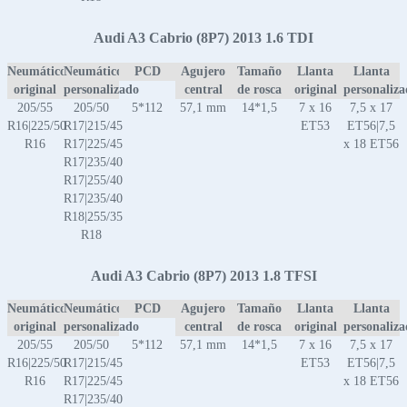
Audi A3 Cabrio (8P7) 2013 1.6 TDI
Neumático
Neumático
PCD
Agujero
Tamaño
Llanta
Llanta
original
personalizado
central
de rosca
original
personaliz
205/55
205/50
5*112
57,1 mm
14*1,5
7 x 16
7,5 x 17
R16|225/50
R17|215/45
ET53
ET56|7,5
R16
R17|225/45
x 18 ET56
R17|235/40
R17|255/40
R17|235/40
R18|255/35
R18
Audi A3 Cabrio (8P7) 2013 1.8 TFSI
Neumático
Neumático
PCD
Agujero
Tamaño
Llanta
Llanta
original
personalizado
central
de rosca
original
personaliz
205/55
205/50
5*112
57,1 mm
14*1,5
7 x 16
7,5 x 17
R16|225/50
R17|215/45
ET53
ET56|7,5
R16
R17|225/45
x 18 ET56
R17|235/40