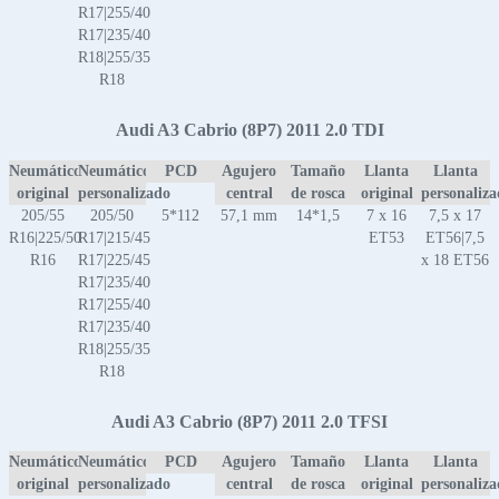
R17|255/40
R17|235/40
R18|255/35
R18
Audi A3 Cabrio (8P7) 2011 2.0 TDI
Neumático
Neumático
PCD
Agujero
Tamaño
Llanta
Llanta
original
personalizado
central
de rosca
original
personaliz
205/55
205/50
5*112
57,1 mm
14*1,5
7 x 16
7,5 x 17
R16|225/50
R17|215/45
ET53
ET56|7,5
R16
R17|225/45
x 18 ET56
R17|235/40
R17|255/40
R17|235/40
R18|255/35
R18
Audi A3 Cabrio (8P7) 2011 2.0 TFSI
Neumático
Neumático
PCD
Agujero
Tamaño
Llanta
Llanta
original
personalizado
central
de rosca
original
personaliz