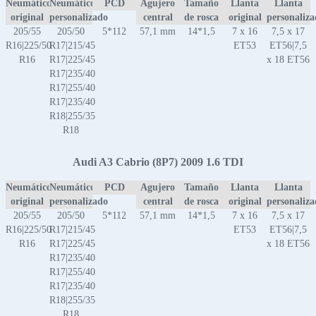
Neumático
Neumático
PCD
Agujero
Tamaño
Llanta
Llanta
original
personalizado
central
de rosca
original
personaliz
205/55
205/50
5*112
57,1 mm
14*1,5
7 x 16
7,5 x 17
R16|225/50
R17|215/45
ET53
ET56|7,5
R16
R17|225/45
x 18 ET56
R17|235/40
R17|255/40
R17|235/40
R18|255/35
R18
Audi A3 Cabrio (8P7) 2009 1.6 TDI
Neumático
Neumático
PCD
Agujero
Tamaño
Llanta
Llanta
original
personalizado
central
de rosca
original
personaliz
205/55
205/50
5*112
57,1 mm
14*1,5
7 x 16
7,5 x 17
R16|225/50
R17|215/45
ET53
ET56|7,5
R16
R17|225/45
x 18 ET56
R17|235/40
R17|255/40
R17|235/40
R18|255/35
R18