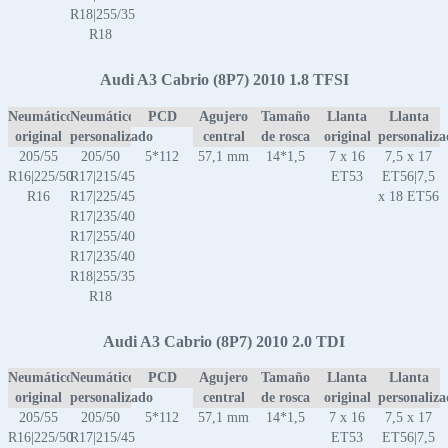
R18|255/35
R18
Audi A3 Cabrio (8P7) 2010 1.8 TFSI
Neumático
Neumático
PCD
Agujero
Tamaño
Llanta
Llanta
original
personalizado
central
de rosca
original
personaliz
205/55
205/50
5*112
57,1 mm
14*1,5
7 x 16
7,5 x 17
R16|225/50
R17|215/45
ET53
ET56|7,5
R16
R17|225/45
x 18 ET56
R17|235/40
R17|255/40
R17|235/40
R18|255/35
R18
Audi A3 Cabrio (8P7) 2010 2.0 TDI
Neumático
Neumático
PCD
Agujero
Tamaño
Llanta
Llanta
original
personalizado
central
de rosca
original
personaliz
205/55
205/50
5*112
57,1 mm
14*1,5
7 x 16
7,5 x 17
R16|225/50
R17|215/45
ET53
ET56|7,5