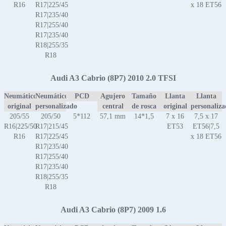
R16
R17|225/45
x 18 ET56
R17|235/40
R17|255/40
R17|235/40
R18|255/35
R18
Audi A3 Cabrio (8P7) 2010 2.0 TFSI
Neumático
Neumático
PCD
Agujero
Tamaño
Llanta
Llanta
original
personalizado
central
de rosca
original
personaliz
205/55
205/50
5*112
57,1 mm
14*1,5
7 x 16
7,5 x 17
R16|225/50
R17|215/45
ET53
ET56|7,5
R16
R17|225/45
x 18 ET56
R17|235/40
R17|255/40
R17|235/40
R18|255/35
R18
Audi A3 Cabrio (8P7) 2009 1.6