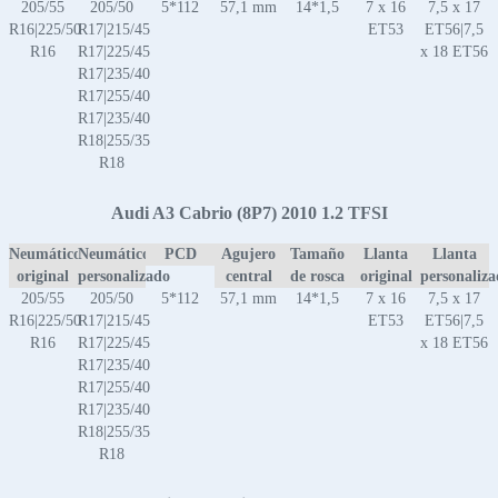
205/55
205/50
5*112
57,1 mm
14*1,5
7 x 16
7,5 x 17
R16|225/50
R17|215/45
ET53
ET56|7,5
R16
R17|225/45
x 18 ET56
R17|235/40
R17|255/40
R17|235/40
R18|255/35
R18
Audi A3 Cabrio (8P7) 2010 1.2 TFSI
Neumático
Neumático
PCD
Agujero
Tamaño
Llanta
Llanta
original
personalizado
central
de rosca
original
personaliz
205/55
205/50
5*112
57,1 mm
14*1,5
7 x 16
7,5 x 17
R16|225/50
R17|215/45
ET53
ET56|7,5
R16
R17|225/45
x 18 ET56
R17|235/40
R17|255/40
R17|235/40
R18|255/35
R18