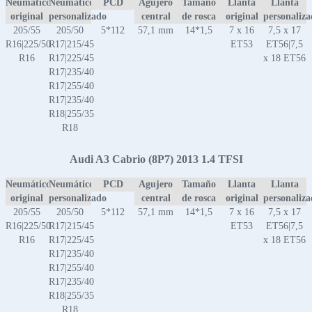
Neumático
Neumático
PCD
Agujero
Tamaño
Llanta
Llanta
original
personalizado
central
de rosca
original
personaliz
205/55
205/50
5*112
57,1 mm
14*1,5
7 x 16
7,5 x 17
R16|225/50
R17|215/45
ET53
ET56|7,5
R16
R17|225/45
x 18 ET56
R17|235/40
R17|255/40
R17|235/40
R18|255/35
R18
Audi A3 Cabrio (8P7) 2013 1.4 TFSI
Neumático
Neumático
PCD
Agujero
Tamaño
Llanta
Llanta
original
personalizado
central
de rosca
original
personaliz
205/55
205/50
5*112
57,1 mm
14*1,5
7 x 16
7,5 x 17
R16|225/50
R17|215/45
ET53
ET56|7,5
R16
R17|225/45
x 18 ET56
R17|235/40
R17|255/40
R17|235/40
R18|255/35
R18