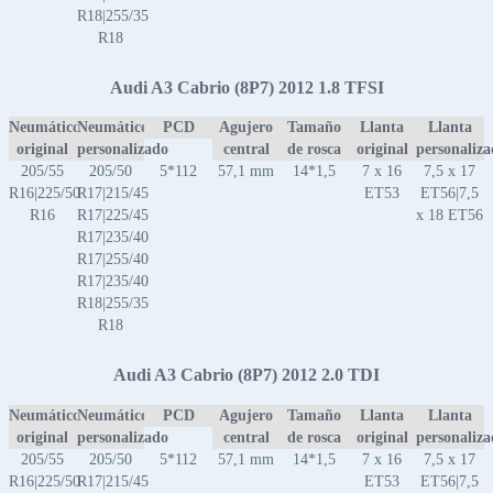
R18|255/35
R18
Audi A3 Cabrio (8P7) 2012 1.8 TFSI
Neumático
Neumático
PCD
Agujero
Tamaño
Llanta
Llanta
original
personalizado
central
de rosca
original
personaliz
205/55
205/50
5*112
57,1 mm
14*1,5
7 x 16
7,5 x 17
R16|225/50
R17|215/45
ET53
ET56|7,5
R16
R17|225/45
x 18 ET56
R17|235/40
R17|255/40
R17|235/40
R18|255/35
R18
Audi A3 Cabrio (8P7) 2012 2.0 TDI
Neumático
Neumático
PCD
Agujero
Tamaño
Llanta
Llanta
original
personalizado
central
de rosca
original
personaliz
205/55
205/50
5*112
57,1 mm
14*1,5
7 x 16
7,5 x 17
R16|225/50
R17|215/45
ET53
ET56|7,5