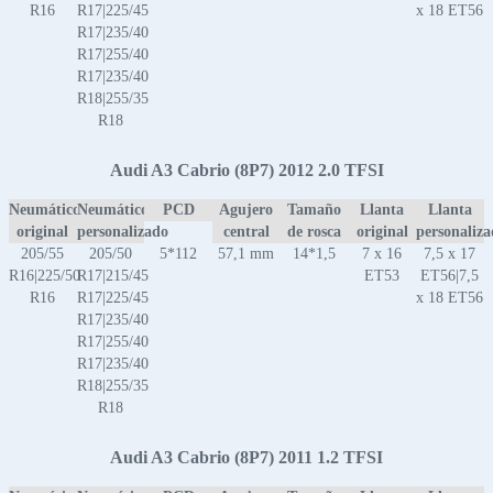
R16
R17|225/45
x 18 ET56
R17|235/40
R17|255/40
R17|235/40
R18|255/35
R18
Audi A3 Cabrio (8P7) 2012 2.0 TFSI
Neumático
Neumático
PCD
Agujero
Tamaño
Llanta
Llanta
original
personalizado
central
de rosca
original
personaliz
205/55
205/50
5*112
57,1 mm
14*1,5
7 x 16
7,5 x 17
R16|225/50
R17|215/45
ET53
ET56|7,5
R16
R17|225/45
x 18 ET56
R17|235/40
R17|255/40
R17|235/40
R18|255/35
R18
Audi A3 Cabrio (8P7) 2011 1.2 TFSI