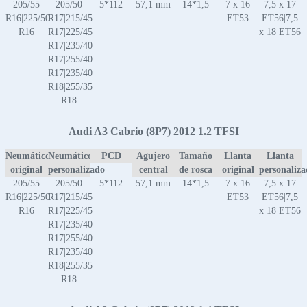
205/55
205/50
5*112
57,1 mm
14*1,5
7 x 16
7,5 x 17
R16|225/50
R17|215/45
ET53
ET56|7,5
R16
R17|225/45
x 18 ET56
R17|235/40
R17|255/40
R17|235/40
R18|255/35
R18
Audi A3 Cabrio (8P7) 2012 1.2 TFSI
Neumático
Neumático
PCD
Agujero
Tamaño
Llanta
Llanta
original
personalizado
central
de rosca
original
personaliz
205/55
205/50
5*112
57,1 mm
14*1,5
7 x 16
7,5 x 17
R16|225/50
R17|215/45
ET53
ET56|7,5
R16
R17|225/45
x 18 ET56
R17|235/40
R17|255/40
R17|235/40
R18|255/35
R18