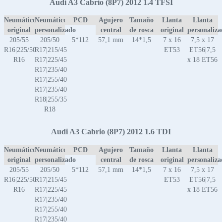
Audi A3 Cabrio (8P7) 2012 1.4 TFSI
Neumático
Neumático
PCD
Agujero
Tamaño
Llanta
Llanta
original
personalizado
central
de rosca
original
personaliz
205/55
205/50
5*112
57,1 mm
14*1,5
7 x 16
7,5 x 17
R16|225/50
R17|215/45
ET53
ET56|7,5
R16
R17|225/45
x 18 ET56
R17|235/40
R17|255/40
R17|235/40
R18|255/35
R18
Audi A3 Cabrio (8P7) 2012 1.6 TDI
Neumático
Neumático
PCD
Agujero
Tamaño
Llanta
Llanta
original
personalizado
central
de rosca
original
personaliz
205/55
205/50
5*112
57,1 mm
14*1,5
7 x 16
7,5 x 17
R16|225/50
R17|215/45
ET53
ET56|7,5
R16
R17|225/45
x 18 ET56
R17|235/40
R17|255/40
R17|235/40