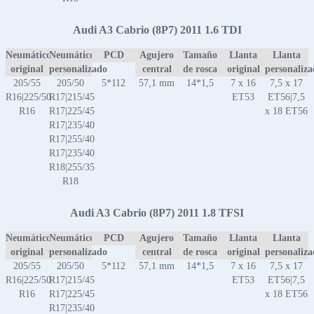
Audi A3 Cabrio (8P7) 2011 1.6 TDI
Neumático
Neumático
PCD
Agujero
Tamaño
Llanta
Llanta
original
personalizado
central
de rosca
original
personaliz
205/55
205/50
5*112
57,1 mm
14*1,5
7 x 16
7,5 x 17
R16|225/50
R17|215/45
ET53
ET56|7,5
R16
R17|225/45
x 18 ET56
R17|235/40
R17|255/40
R17|235/40
R18|255/35
R18
Audi A3 Cabrio (8P7) 2011 1.8 TFSI
Neumático
Neumático
PCD
Agujero
Tamaño
Llanta
Llanta
original
personalizado
central
de rosca
original
personaliz
205/55
205/50
5*112
57,1 mm
14*1,5
7 x 16
7,5 x 17
R16|225/50
R17|215/45
ET53
ET56|7,5
R16
R17|225/45
x 18 ET56
R17|235/40