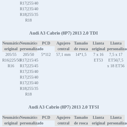
R17|255/40
R17|235/40
R18|255/35
R18
Audi A3 Cabrio (8P7) 2013 2.0 TDI
Neumático
Neumático
PCD
Agujero
Tamaño
Llanta
Llanta
original
personalizado
central
de rosca
original
personaliz
205/55
205/50
5*112
57,1 mm
14*1,5
7 x 16
7,5 x 17
R16|225/50
R17|215/45
ET53
ET56|7,5
R16
R17|225/45
x 18 ET56
R17|235/40
R17|255/40
R17|235/40
R18|255/35
R18
Audi A3 Cabrio (8P7) 2013 2.0 TFSI
Neumático
Neumático
PCD
Agujero
Tamaño
Llanta
Llanta
original
personalizado
central
de rosca
original
personaliz