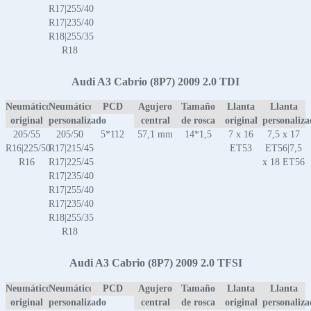
R17|255/40
R17|235/40
R18|255/35
R18
Audi A3 Cabrio (8P7) 2009 2.0 TDI
Neumático
Neumático
PCD
Agujero
Tamaño
Llanta
Llanta
original
personalizado
central
de rosca
original
personaliz
205/55
205/50
5*112
57,1 mm
14*1,5
7 x 16
7,5 x 17
R16|225/50
R17|215/45
ET53
ET56|7,5
R16
R17|225/45
x 18 ET56
R17|235/40
R17|255/40
R17|235/40
R18|255/35
R18
Audi A3 Cabrio (8P7) 2009 2.0 TFSI
Neumático
Neumático
PCD
Agujero
Tamaño
Llanta
Llanta
original
personalizado
central
de rosca
original
personaliz