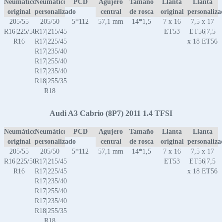
Neumático
Neumático
PCD
Agujero
Tamaño
Llanta
Llanta
original
personalizado
central
de rosca
original
personaliz
205/55
205/50
5*112
57,1 mm
14*1,5
7 x 16
7,5 x 17
R16|225/50
R17|215/45
ET53
ET56|7,5
R16
R17|225/45
x 18 ET56
R17|235/40
R17|255/40
R17|235/40
R18|255/35
R18
Audi A3 Cabrio (8P7) 2011 1.4 TFSI
Neumático
Neumático
PCD
Agujero
Tamaño
Llanta
Llanta
original
personalizado
central
de rosca
original
personaliz
205/55
205/50
5*112
57,1 mm
14*1,5
7 x 16
7,5 x 17
R16|225/50
R17|215/45
ET53
ET56|7,5
R16
R17|225/45
x 18 ET56
R17|235/40
R17|255/40
R17|235/40
R18|255/35
R18