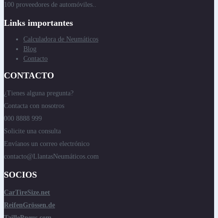
100 proveedores de automóviles..
Links importantes
Calculadora de Neumáticos
Blog
Contacto
CONTACTO
¿Tienes alguna pregunta?
Contacta con nosotros
000 8888 999
Solicite una consulta
Envíanos un correo electrónico
contacto@LlantasNeumáticos.com
SOCIOS
CarTireSize.net
ReifenGrössen.de
TaillePneus.com