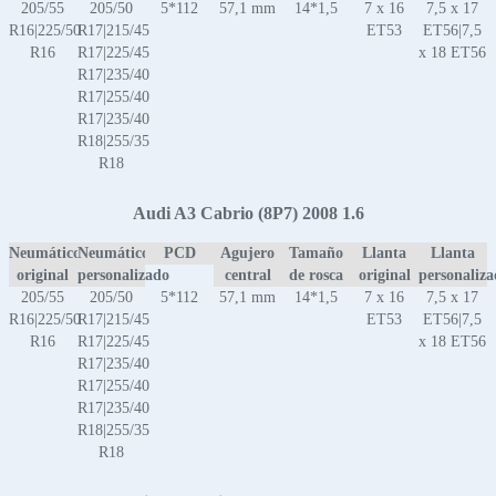
205/55
205/50
5*112
57,1 mm
14*1,5
7 x 16
7,5 x 17
R16|225/50
R17|215/45
ET53
ET56|7,5
R16
R17|225/45
x 18 ET56
R17|235/40
R17|255/40
R17|235/40
R18|255/35
R18
Audi A3 Cabrio (8P7) 2008 1.6
Neumático
Neumático
PCD
Agujero
Tamaño
Llanta
Llanta
original
personalizado
central
de rosca
original
personaliz
205/55
205/50
5*112
57,1 mm
14*1,5
7 x 16
7,5 x 17
R16|225/50
R17|215/45
ET53
ET56|7,5
R16
R17|225/45
x 18 ET56
R17|235/40
R17|255/40
R17|235/40
R18|255/35
R18