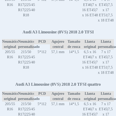
R16
R17|225/45
ET46|7 x
ET45|7,5
R17|225/40
16 ET45|7
x 17
R18
x 16 ET48
ET51|7,5
x 18 ET48
Audi A3 Limousine (8VS) 2018 2.0 TFSI
Neumático
Neumático
PCD
Agujero
Tamaño
Llanta
Llanta
original
personalizado
central
de rosca
original
personaliz
205/55
215/50
5*112
57,1 mm
14*1,5
6,5 x 16
7 x 17
R16
R17|225/45
ET46|7 x
ET45|7,5
R17|225/40
16 ET45|7
x 17
R18
x 16 ET48
ET51|7,5
x 18 ET48
Audi A3 Limousine (8VS) 2018 2.0 TFSI quattro
Neumático
Neumático
PCD
Agujero
Tamaño
Llanta
Llanta
original
personalizado
central
de rosca
original
personaliz
205/55
215/50
5*112
57,1 mm
14*1,5
6,5 x 16
7 x 17
R16
R17|225/45
ET46|7 x
ET45|7,5
R17|225/40
16 ET45|7
x 17