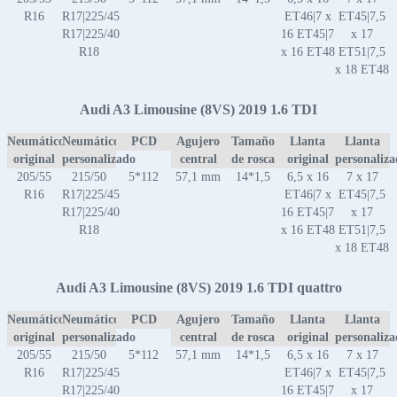
R16
R17|225/45
ET46|7 x
ET45|7,5
R17|225/40
16 ET45|7
x 17
R18
x 16 ET48
ET51|7,5
x 18 ET48
Audi A3 Limousine (8VS) 2019 1.6 TDI
Neumático
Neumático
PCD
Agujero
Tamaño
Llanta
Llanta
original
personalizado
central
de rosca
original
personaliz
205/55
215/50
5*112
57,1 mm
14*1,5
6,5 x 16
7 x 17
R16
R17|225/45
ET46|7 x
ET45|7,5
R17|225/40
16 ET45|7
x 17
R18
x 16 ET48
ET51|7,5
x 18 ET48
Audi A3 Limousine (8VS) 2019 1.6 TDI quattro
Neumático
Neumático
PCD
Agujero
Tamaño
Llanta
Llanta
original
personalizado
central
de rosca
original
personaliz
205/55
215/50
5*112
57,1 mm
14*1,5
6,5 x 16
7 x 17
R16
R17|225/45
ET46|7 x
ET45|7,5
R17|225/40
16 ET45|7
x 17