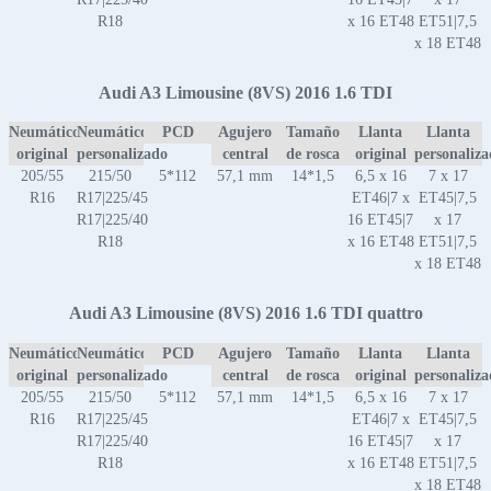
R18
x 16 ET48
ET51|7,5
x 18 ET48
Audi A3 Limousine (8VS) 2016 1.6 TDI
Neumático
Neumático
PCD
Agujero
Tamaño
Llanta
Llanta
original
personalizado
central
de rosca
original
personaliz
205/55
215/50
5*112
57,1 mm
14*1,5
6,5 x 16
7 x 17
R16
R17|225/45
ET46|7 x
ET45|7,5
R17|225/40
16 ET45|7
x 17
R18
x 16 ET48
ET51|7,5
x 18 ET48
Audi A3 Limousine (8VS) 2016 1.6 TDI quattro
Neumático
Neumático
PCD
Agujero
Tamaño
Llanta
Llanta
original
personalizado
central
de rosca
original
personaliz
205/55
215/50
5*112
57,1 mm
14*1,5
6,5 x 16
7 x 17
R16
R17|225/45
ET46|7 x
ET45|7,5
R17|225/40
16 ET45|7
x 17
R18
x 16 ET48
ET51|7,5
x 18 ET48