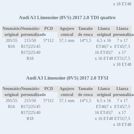
x 18 ET48
Audi A3 Limousine (8VS) 2017 2.0 TDI quattro
Neumático
Neumático
PCD
Agujero
Tamaño
Llanta
Llanta
original
personalizado
central
de rosca
original
personaliz
205/55
215/50
5*112
57,1 mm
14*1,5
6,5 x 16
7 x 17
R16
R17|225/45
ET46|7 x
ET45|7,5
R17|225/40
16 ET45|7
x 17
R18
x 16 ET48
ET51|7,5
x 18 ET48
Audi A3 Limousine (8VS) 2017 2.0 TFSI
Neumático
Neumático
PCD
Agujero
Tamaño
Llanta
Llanta
original
personalizado
central
de rosca
original
personaliz
205/55
215/50
5*112
57,1 mm
14*1,5
6,5 x 16
7 x 17
R16
R17|225/45
ET46|7 x
ET45|7,5
R17|225/40
16 ET45|7
x 17
R18
x 16 ET48
ET51|7,5
x 18 ET48