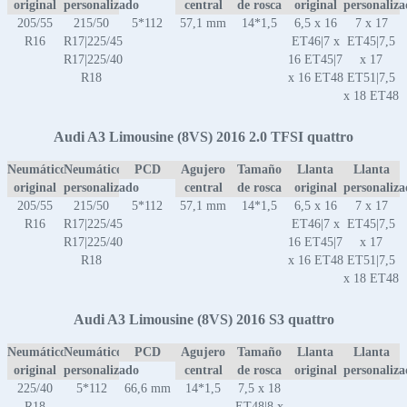
original
personalizado
central
de rosca
original
personaliz
205/55
215/50
5*112
57,1 mm
14*1,5
6,5 x 16
7 x 17
R16
R17|225/45
ET46|7 x
ET45|7,5
R17|225/40
16 ET45|7
x 17
R18
x 16 ET48
ET51|7,5
x 18 ET48
Audi A3 Limousine (8VS) 2016 2.0 TFSI quattro
Neumático
Neumático
PCD
Agujero
Tamaño
Llanta
Llanta
original
personalizado
central
de rosca
original
personaliz
205/55
215/50
5*112
57,1 mm
14*1,5
6,5 x 16
7 x 17
R16
R17|225/45
ET46|7 x
ET45|7,5
R17|225/40
16 ET45|7
x 17
R18
x 16 ET48
ET51|7,5
x 18 ET48
Audi A3 Limousine (8VS) 2016 S3 quattro
Neumático
Neumático
PCD
Agujero
Tamaño
Llanta
Llanta
original
personalizado
central
de rosca
original
personaliz
225/40
5*112
66,6 mm
14*1,5
7,5 x 18
R18
ET48|8 x