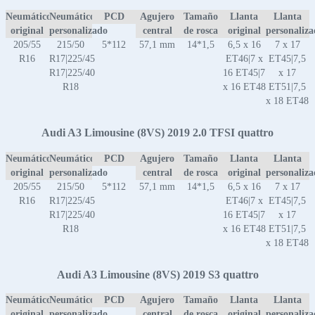
Neumático
Neumático
PCD
Agujero
Tamaño
Llanta
Llanta
original
personalizado
central
de rosca
original
personaliz
205/55
215/50
5*112
57,1 mm
14*1,5
6,5 x 16
7 x 17
R16
R17|225/45
ET46|7 x
ET45|7,5
R17|225/40
16 ET45|7
x 17
R18
x 16 ET48
ET51|7,5
x 18 ET48
Audi A3 Limousine (8VS) 2019 2.0 TFSI quattro
Neumático
Neumático
PCD
Agujero
Tamaño
Llanta
Llanta
original
personalizado
central
de rosca
original
personaliz
205/55
215/50
5*112
57,1 mm
14*1,5
6,5 x 16
7 x 17
R16
R17|225/45
ET46|7 x
ET45|7,5
R17|225/40
16 ET45|7
x 17
R18
x 16 ET48
ET51|7,5
x 18 ET48
Audi A3 Limousine (8VS) 2019 S3 quattro
Neumático
Neumático
PCD
Agujero
Tamaño
Llanta
Llanta
original
personalizado
central
de rosca
original
personaliz