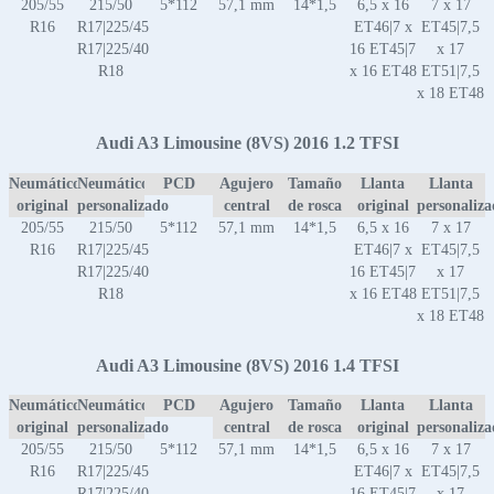
205/55
215/50
5*112
57,1 mm
14*1,5
6,5 x 16
7 x 17
R16
R17|225/45
ET46|7 x
ET45|7,5
R17|225/40
16 ET45|7
x 17
R18
x 16 ET48
ET51|7,5
x 18 ET48
Audi A3 Limousine (8VS) 2016 1.2 TFSI
Neumático
Neumático
PCD
Agujero
Tamaño
Llanta
Llanta
original
personalizado
central
de rosca
original
personaliz
205/55
215/50
5*112
57,1 mm
14*1,5
6,5 x 16
7 x 17
R16
R17|225/45
ET46|7 x
ET45|7,5
R17|225/40
16 ET45|7
x 17
R18
x 16 ET48
ET51|7,5
x 18 ET48
Audi A3 Limousine (8VS) 2016 1.4 TFSI
Neumático
Neumático
PCD
Agujero
Tamaño
Llanta
Llanta
original
personalizado
central
de rosca
original
personaliz
205/55
215/50
5*112
57,1 mm
14*1,5
6,5 x 16
7 x 17
R16
R17|225/45
ET46|7 x
ET45|7,5
R17|225/40
16 ET45|7
x 17