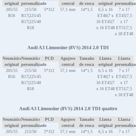
original
personalizado
central
de rosca
original
personaliz
205/55
215/50
5*112
57,1 mm
14*1,5
6,5 x 16
7 x 17
R16
R17|225/45
ET46|7 x
ET45|7,5
R17|225/40
16 ET45|7
x 17
R18
x 16 ET48
ET51|7,5
x 18 ET48
Audi A3 Limousine (8VS) 2014 2.0 TDI
Neumático
Neumático
PCD
Agujero
Tamaño
Llanta
Llanta
original
personalizado
central
de rosca
original
personaliz
205/55
215/50
5*112
57,1 mm
14*1,5
6,5 x 16
7 x 17
R16
R17|225/45
ET46|7 x
ET45|7,5
R17|225/40
16 ET45|7
x 17
R18
x 16 ET48
ET51|7,5
x 18 ET48
Audi A3 Limousine (8VS) 2014 2.0 TDI quattro
Neumático
Neumático
PCD
Agujero
Tamaño
Llanta
Llanta
original
personalizado
central
de rosca
original
personaliz
205/55
215/50
5*112
57,1 mm
14*1,5
6,5 x 16
7 x 17