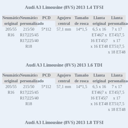
Audi A3 Limousine (8VS) 2013 1.4 TFSI
Neumático
Neumático
PCD
Agujero
Tamaño
Llanta
Llanta
original
personalizado
central
de rosca
original
personaliz
205/55
215/50
5*112
57,1 mm
14*1,5
6,5 x 16
7 x 17
R16
R17|225/45
ET46|7 x
ET45|7,5
R17|225/40
16 ET45|7
x 17
R18
x 16 ET48
ET51|7,5
x 18 ET48
Audi A3 Limousine (8VS) 2013 1.6 TDI
Neumático
Neumático
PCD
Agujero
Tamaño
Llanta
Llanta
original
personalizado
central
de rosca
original
personaliz
205/55
215/50
5*112
57,1 mm
14*1,5
6,5 x 16
7 x 17
R16
R17|225/45
ET46|7 x
ET45|7,5
R17|225/40
16 ET45|7
x 17
R18
x 16 ET48
ET51|7,5
x 18 ET48
Audi A3 Limousine (8VS) 2013 1.8 TFSI