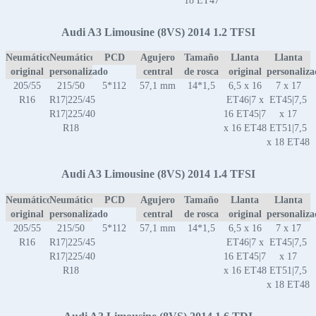
18 ET47
Audi A3 Limousine (8VS) 2014 1.2 TFSI
Neumático
Neumático
PCD
Agujero
Tamaño
Llanta
Llanta
original
personalizado
central
de rosca
original
personaliz
205/55
215/50
5*112
57,1 mm
14*1,5
6,5 x 16
7 x 17
R16
R17|225/45
ET46|7 x
ET45|7,5
R17|225/40
16 ET45|7
x 17
R18
x 16 ET48
ET51|7,5
x 18 ET48
Audi A3 Limousine (8VS) 2014 1.4 TFSI
Neumático
Neumático
PCD
Agujero
Tamaño
Llanta
Llanta
original
personalizado
central
de rosca
original
personaliz
205/55
215/50
5*112
57,1 mm
14*1,5
6,5 x 16
7 x 17
R16
R17|225/45
ET46|7 x
ET45|7,5
R17|225/40
16 ET45|7
x 17
R18
x 16 ET48
ET51|7,5
x 18 ET48