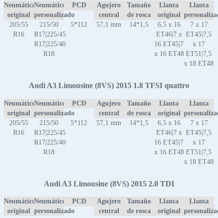
Neumático
Neumático
PCD
Agujero
Tamaño
Llanta
Llanta
original
personalizado
central
de rosca
original
personaliz
205/55
215/50
5*112
57,1 mm
14*1,5
6,5 x 16
7 x 17
R16
R17|225/45
ET46|7 x
ET45|7,5
R17|225/40
16 ET45|7
x 17
R18
x 16 ET48
ET51|7,5
x 18 ET48
Audi A3 Limousine (8VS) 2015 1.8 TFSI quattro
Neumático
Neumático
PCD
Agujero
Tamaño
Llanta
Llanta
original
personalizado
central
de rosca
original
personaliz
205/55
215/50
5*112
57,1 mm
14*1,5
6,5 x 16
7 x 17
R16
R17|225/45
ET46|7 x
ET45|7,5
R17|225/40
16 ET45|7
x 17
R18
x 16 ET48
ET51|7,5
x 18 ET48
Audi A3 Limousine (8VS) 2015 2.0 TDI
Neumático
Neumático
PCD
Agujero
Tamaño
Llanta
Llanta
original
personalizado
central
de rosca
original
personaliz