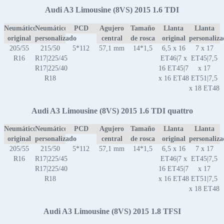
Audi A3 Limousine (8VS) 2015 1.6 TDI
Neumático
Neumático
PCD
Agujero
Tamaño
Llanta
Llanta
original
personalizado
central
de rosca
original
personaliz
205/55
215/50
5*112
57,1 mm
14*1,5
6,5 x 16
7 x 17
R16
R17|225/45
ET46|7 x
ET45|7,5
R17|225/40
16 ET45|7
x 17
R18
x 16 ET48
ET51|7,5
x 18 ET48
Audi A3 Limousine (8VS) 2015 1.6 TDI quattro
Neumático
Neumático
PCD
Agujero
Tamaño
Llanta
Llanta
original
personalizado
central
de rosca
original
personaliz
205/55
215/50
5*112
57,1 mm
14*1,5
6,5 x 16
7 x 17
R16
R17|225/45
ET46|7 x
ET45|7,5
R17|225/40
16 ET45|7
x 17
R18
x 16 ET48
ET51|7,5
x 18 ET48
Audi A3 Limousine (8VS) 2015 1.8 TFSI