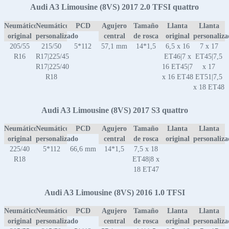
Audi A3 Limousine (8VS) 2017 2.0 TFSI quattro
Neumático
Neumático
PCD
Agujero
Tamaño
Llanta
Llanta
original
personalizado
central
de rosca
original
personaliz
205/55
215/50
5*112
57,1 mm
14*1,5
6,5 x 16
7 x 17
R16
R17|225/45
ET46|7 x
ET45|7,5
R17|225/40
16 ET45|7
x 17
R18
x 16 ET48
ET51|7,5
x 18 ET48
Audi A3 Limousine (8VS) 2017 S3 quattro
Neumático
Neumático
PCD
Agujero
Tamaño
Llanta
Llanta
original
personalizado
central
de rosca
original
personaliz
225/40
5*112
66,6 mm
14*1,5
7,5 x 18
R18
ET48|8 x
18 ET47
Audi A3 Limousine (8VS) 2016 1.0 TFSI
Neumático
Neumático
PCD
Agujero
Tamaño
Llanta
Llanta
original
personalizado
central
de rosca
original
personaliz