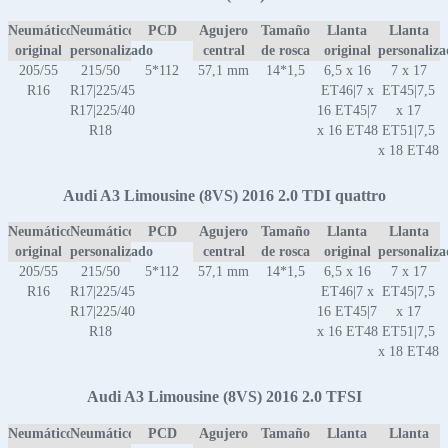
Neumático
Neumático
PCD
Agujero
Tamaño
Llanta
Llanta
original
personalizado
central
de rosca
original
personaliz
205/55
215/50
5*112
57,1 mm
14*1,5
6,5 x 16
7 x 17
R16
R17|225/45
ET46|7 x
ET45|7,5
R17|225/40
16 ET45|7
x 17
R18
x 16 ET48
ET51|7,5
x 18 ET48
Audi A3 Limousine (8VS) 2016 2.0 TDI quattro
Neumático
Neumático
PCD
Agujero
Tamaño
Llanta
Llanta
original
personalizado
central
de rosca
original
personaliz
205/55
215/50
5*112
57,1 mm
14*1,5
6,5 x 16
7 x 17
R16
R17|225/45
ET46|7 x
ET45|7,5
R17|225/40
16 ET45|7
x 17
R18
x 16 ET48
ET51|7,5
x 18 ET48
Audi A3 Limousine (8VS) 2016 2.0 TFSI
Neumático
Neumático
PCD
Agujero
Tamaño
Llanta
Llanta