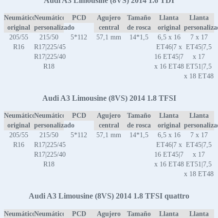
Audi A3 Limousine (8VS) 2014 1.6 TDI
Neumático
Neumático
PCD
Agujero
Tamaño
Llanta
Llanta
original
personalizado
central
de rosca
original
personaliz
205/55
215/50
5*112
57,1 mm
14*1,5
6,5 x 16
7 x 17
R16
R17|225/45
ET46|7 x
ET45|7,5
R17|225/40
16 ET45|7
x 17
R18
x 16 ET48
ET51|7,5
x 18 ET48
Audi A3 Limousine (8VS) 2014 1.8 TFSI
Neumático
Neumático
PCD
Agujero
Tamaño
Llanta
Llanta
original
personalizado
central
de rosca
original
personaliz
205/55
215/50
5*112
57,1 mm
14*1,5
6,5 x 16
7 x 17
R16
R17|225/45
ET46|7 x
ET45|7,5
R17|225/40
16 ET45|7
x 17
R18
x 16 ET48
ET51|7,5
x 18 ET48
Audi A3 Limousine (8VS) 2014 1.8 TFSI quattro
Neumático
Neumático
PCD
Agujero
Tamaño
Llanta
Llanta