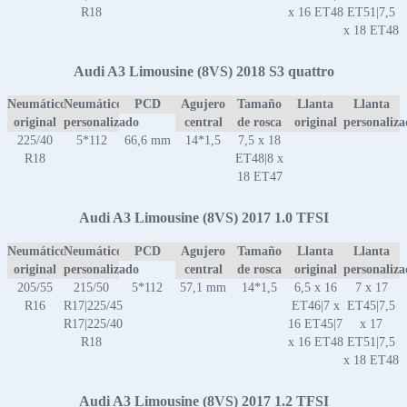
R18
x 16 ET48
ET51|7,5
x 18 ET48
Audi A3 Limousine (8VS) 2018 S3 quattro
Neumático
Neumático
PCD
Agujero
Tamaño
Llanta
Llanta
original
personalizado
central
de rosca
original
personaliz
225/40
5*112
66,6 mm
14*1,5
7,5 x 18
R18
ET48|8 x
18 ET47
Audi A3 Limousine (8VS) 2017 1.0 TFSI
Neumático
Neumático
PCD
Agujero
Tamaño
Llanta
Llanta
original
personalizado
central
de rosca
original
personaliz
205/55
215/50
5*112
57,1 mm
14*1,5
6,5 x 16
7 x 17
R16
R17|225/45
ET46|7 x
ET45|7,5
R17|225/40
16 ET45|7
x 17
R18
x 16 ET48
ET51|7,5
x 18 ET48
Audi A3 Limousine (8VS) 2017 1.2 TFSI