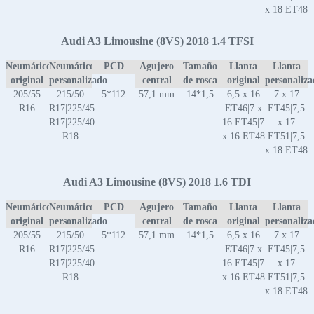
x 18 ET48
Audi A3 Limousine (8VS) 2018 1.4 TFSI
Neumático
Neumático
PCD
Agujero
Tamaño
Llanta
Llanta
original
personalizado
central
de rosca
original
personaliz
205/55
215/50
5*112
57,1 mm
14*1,5
6,5 x 16
7 x 17
R16
R17|225/45
ET46|7 x
ET45|7,5
R17|225/40
16 ET45|7
x 17
R18
x 16 ET48
ET51|7,5
x 18 ET48
Audi A3 Limousine (8VS) 2018 1.6 TDI
Neumático
Neumático
PCD
Agujero
Tamaño
Llanta
Llanta
original
personalizado
central
de rosca
original
personaliz
205/55
215/50
5*112
57,1 mm
14*1,5
6,5 x 16
7 x 17
R16
R17|225/45
ET46|7 x
ET45|7,5
R17|225/40
16 ET45|7
x 17
R18
x 16 ET48
ET51|7,5
x 18 ET48