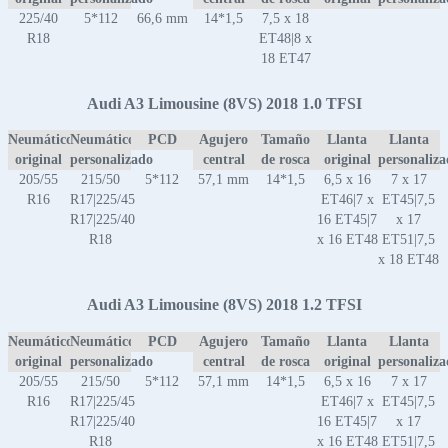
225/40
5*112
66,6 mm
14*1,5
7,5 x 18
R18
ET48|8 x
18 ET47
Audi A3 Limousine (8VS) 2018 1.0 TFSI
Neumático
Neumático
PCD
Agujero
Tamaño
Llanta
Llanta
original
personalizado
central
de rosca
original
personaliz
205/55
215/50
5*112
57,1 mm
14*1,5
6,5 x 16
7 x 17
R16
R17|225/45
ET46|7 x
ET45|7,5
R17|225/40
16 ET45|7
x 17
R18
x 16 ET48
ET51|7,5
x 18 ET48
Audi A3 Limousine (8VS) 2018 1.2 TFSI
Neumático
Neumático
PCD
Agujero
Tamaño
Llanta
Llanta
original
personalizado
central
de rosca
original
personaliz
205/55
215/50
5*112
57,1 mm
14*1,5
6,5 x 16
7 x 17
R16
R17|225/45
ET46|7 x
ET45|7,5
R17|225/40
16 ET45|7
x 17
R18
x 16 ET48
ET51|7,5