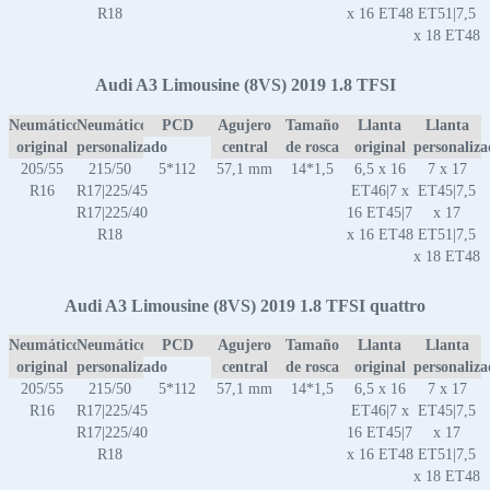
R18
x 16 ET48
ET51|7,5
x 18 ET48
Audi A3 Limousine (8VS) 2019 1.8 TFSI
Neumático
Neumático
PCD
Agujero
Tamaño
Llanta
Llanta
original
personalizado
central
de rosca
original
personaliz
205/55
215/50
5*112
57,1 mm
14*1,5
6,5 x 16
7 x 17
R16
R17|225/45
ET46|7 x
ET45|7,5
R17|225/40
16 ET45|7
x 17
R18
x 16 ET48
ET51|7,5
x 18 ET48
Audi A3 Limousine (8VS) 2019 1.8 TFSI quattro
Neumático
Neumático
PCD
Agujero
Tamaño
Llanta
Llanta
original
personalizado
central
de rosca
original
personaliz
205/55
215/50
5*112
57,1 mm
14*1,5
6,5 x 16
7 x 17
R16
R17|225/45
ET46|7 x
ET45|7,5
R17|225/40
16 ET45|7
x 17
R18
x 16 ET48
ET51|7,5
x 18 ET48