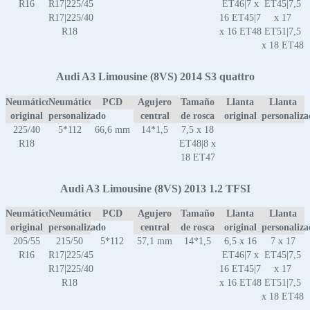
R16
R17|225/45
ET46|7 x
ET45|7,5
R17|225/40
16 ET45|7
x 17
R18
x 16 ET48
ET51|7,5
x 18 ET48
Audi A3 Limousine (8VS) 2014 S3 quattro
Neumático
Neumático
PCD
Agujero
Tamaño
Llanta
Llanta
original
personalizado
central
de rosca
original
personaliz
225/40
5*112
66,6 mm
14*1,5
7,5 x 18
R18
ET48|8 x
18 ET47
Audi A3 Limousine (8VS) 2013 1.2 TFSI
Neumático
Neumático
PCD
Agujero
Tamaño
Llanta
Llanta
original
personalizado
central
de rosca
original
personaliz
205/55
215/50
5*112
57,1 mm
14*1,5
6,5 x 16
7 x 17
R16
R17|225/45
ET46|7 x
ET45|7,5
R17|225/40
16 ET45|7
x 17
R18
x 16 ET48
ET51|7,5
x 18 ET48