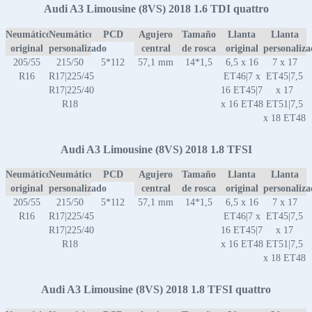
Audi A3 Limousine (8VS) 2018 1.6 TDI quattro
Neumático
Neumático
PCD
Agujero
Tamaño
Llanta
Llanta
original
personalizado
central
de rosca
original
personaliz
205/55
215/50
5*112
57,1 mm
14*1,5
6,5 x 16
7 x 17
R16
R17|225/45
ET46|7 x
ET45|7,5
R17|225/40
16 ET45|7
x 17
R18
x 16 ET48
ET51|7,5
x 18 ET48
Audi A3 Limousine (8VS) 2018 1.8 TFSI
Neumático
Neumático
PCD
Agujero
Tamaño
Llanta
Llanta
original
personalizado
central
de rosca
original
personaliz
205/55
215/50
5*112
57,1 mm
14*1,5
6,5 x 16
7 x 17
R16
R17|225/45
ET46|7 x
ET45|7,5
R17|225/40
16 ET45|7
x 17
R18
x 16 ET48
ET51|7,5
x 18 ET48
Audi A3 Limousine (8VS) 2018 1.8 TFSI quattro