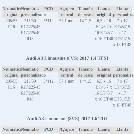
Neumático
Neumático
PCD
Agujero
Tamaño
Llanta
Llanta
original
personalizado
central
de rosca
original
personaliz
205/55
215/50
5*112
57,1 mm
14*1,5
6,5 x 16
7 x 17
R16
R17|225/45
ET46|7 x
ET45|7,5
R17|225/40
16 ET45|7
x 17
R18
x 16 ET48
ET51|7,5
x 18 ET48
Audi A3 Limousine (8VS) 2017 1.4 TFSI
Neumático
Neumático
PCD
Agujero
Tamaño
Llanta
Llanta
original
personalizado
central
de rosca
original
personaliz
205/55
215/50
5*112
57,1 mm
14*1,5
6,5 x 16
7 x 17
R16
R17|225/45
ET46|7 x
ET45|7,5
R17|225/40
16 ET45|7
x 17
R18
x 16 ET48
ET51|7,5
x 18 ET48
Audi A3 Limousine (8VS) 2017 1.6 TDI
Neumático
Neumático
PCD
Agujero
Tamaño
Llanta
Llanta