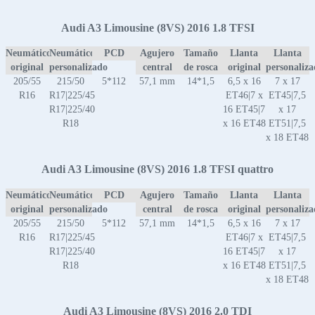
Audi A3 Limousine (8VS) 2016 1.8 TFSI
Neumático
Neumático
PCD
Agujero
Tamaño
Llanta
Llanta
original
personalizado
central
de rosca
original
personaliz
205/55
215/50
5*112
57,1 mm
14*1,5
6,5 x 16
7 x 17
R16
R17|225/45
ET46|7 x
ET45|7,5
R17|225/40
16 ET45|7
x 17
R18
x 16 ET48
ET51|7,5
x 18 ET48
Audi A3 Limousine (8VS) 2016 1.8 TFSI quattro
Neumático
Neumático
PCD
Agujero
Tamaño
Llanta
Llanta
original
personalizado
central
de rosca
original
personaliz
205/55
215/50
5*112
57,1 mm
14*1,5
6,5 x 16
7 x 17
R16
R17|225/45
ET46|7 x
ET45|7,5
R17|225/40
16 ET45|7
x 17
R18
x 16 ET48
ET51|7,5
x 18 ET48
Audi A3 Limousine (8VS) 2016 2.0 TDI