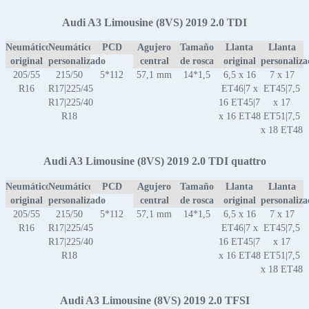
Audi A3 Limousine (8VS) 2019 2.0 TDI
Neumático
Neumático
PCD
Agujero
Tamaño
Llanta
Llanta
original
personalizado
central
de rosca
original
personaliz
205/55
215/50
5*112
57,1 mm
14*1,5
6,5 x 16
7 x 17
R16
R17|225/45
ET46|7 x
ET45|7,5
R17|225/40
16 ET45|7
x 17
R18
x 16 ET48
ET51|7,5
x 18 ET48
Audi A3 Limousine (8VS) 2019 2.0 TDI quattro
Neumático
Neumático
PCD
Agujero
Tamaño
Llanta
Llanta
original
personalizado
central
de rosca
original
personaliz
205/55
215/50
5*112
57,1 mm
14*1,5
6,5 x 16
7 x 17
R16
R17|225/45
ET46|7 x
ET45|7,5
R17|225/40
16 ET45|7
x 17
R18
x 16 ET48
ET51|7,5
x 18 ET48
Audi A3 Limousine (8VS) 2019 2.0 TFSI