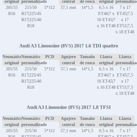
original
personalizado
central
de rosca
original
personaliz
205/55
215/50
5*112
57,1 mm
14*1,5
6,5 x 16
7 x 17
R16
R17|225/45
ET46|7 x
ET45|7,5
R17|225/40
16 ET45|7
x 17
R18
x 16 ET48
ET51|7,5
x 18 ET48
Audi A3 Limousine (8VS) 2017 1.6 TDI quattro
Neumático
Neumático
PCD
Agujero
Tamaño
Llanta
Llanta
original
personalizado
central
de rosca
original
personaliz
205/55
215/50
5*112
57,1 mm
14*1,5
6,5 x 16
7 x 17
R16
R17|225/45
ET46|7 x
ET45|7,5
R17|225/40
16 ET45|7
x 17
R18
x 16 ET48
ET51|7,5
x 18 ET48
Audi A3 Limousine (8VS) 2017 1.8 TFSI
Neumático
Neumático
PCD
Agujero
Tamaño
Llanta
Llanta
original
personalizado
central
de rosca
original
personaliz
205/55
215/50
5*112
57,1 mm
14*1,5
6,5 x 16
7 x 17
R16
R17|225/45
ET46|7 x
ET45|7,5