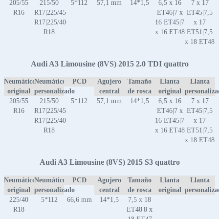
205/55
215/50
5*112
57,1 mm
14*1,5
6,5 x 16
7 x 17
R16
R17|225/45
ET46|7 x
ET45|7,5
R17|225/40
16 ET45|7
x 17
R18
x 16 ET48
ET51|7,5
x 18 ET48
Audi A3 Limousine (8VS) 2015 2.0 TDI quattro
Neumático
Neumático
PCD
Agujero
Tamaño
Llanta
Llanta
original
personalizado
central
de rosca
original
personaliz
205/55
215/50
5*112
57,1 mm
14*1,5
6,5 x 16
7 x 17
R16
R17|225/45
ET46|7 x
ET45|7,5
R17|225/40
16 ET45|7
x 17
R18
x 16 ET48
ET51|7,5
x 18 ET48
Audi A3 Limousine (8VS) 2015 S3 quattro
Neumático
Neumático
PCD
Agujero
Tamaño
Llanta
Llanta
original
personalizado
central
de rosca
original
personaliz
225/40
5*112
66,6 mm
14*1,5
7,5 x 18
R18
ET48|8 x