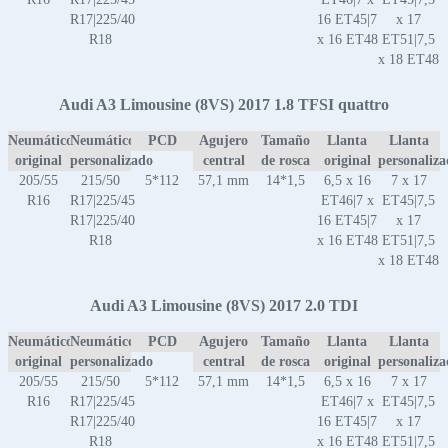
R17|225/40
16 ET45|7
x 17
R18
x 16 ET48
ET51|7,5
x 18 ET48
Audi A3 Limousine (8VS) 2017 1.8 TFSI quattro
Neumático
Neumático
PCD
Agujero
Tamaño
Llanta
Llanta
original
personalizado
central
de rosca
original
personaliz
205/55
215/50
5*112
57,1 mm
14*1,5
6,5 x 16
7 x 17
R16
R17|225/45
ET46|7 x
ET45|7,5
R17|225/40
16 ET45|7
x 17
R18
x 16 ET48
ET51|7,5
x 18 ET48
Audi A3 Limousine (8VS) 2017 2.0 TDI
Neumático
Neumático
PCD
Agujero
Tamaño
Llanta
Llanta
original
personalizado
central
de rosca
original
personaliz
205/55
215/50
5*112
57,1 mm
14*1,5
6,5 x 16
7 x 17
R16
R17|225/45
ET46|7 x
ET45|7,5
R17|225/40
16 ET45|7
x 17
R18
x 16 ET48
ET51|7,5