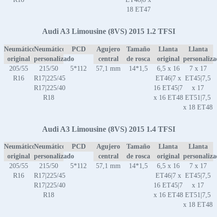
18 ET47
Audi A3 Limousine (8VS) 2015 1.2 TFSI
Neumático
Neumático
PCD
Agujero
Tamaño
Llanta
Llanta
original
personalizado
central
de rosca
original
personaliz
205/55
215/50
5*112
57,1 mm
14*1,5
6,5 x 16
7 x 17
R16
R17|225/45
ET46|7 x
ET45|7,5
R17|225/40
16 ET45|7
x 17
R18
x 16 ET48
ET51|7,5
x 18 ET48
Audi A3 Limousine (8VS) 2015 1.4 TFSI
Neumático
Neumático
PCD
Agujero
Tamaño
Llanta
Llanta
original
personalizado
central
de rosca
original
personaliz
205/55
215/50
5*112
57,1 mm
14*1,5
6,5 x 16
7 x 17
R16
R17|225/45
ET46|7 x
ET45|7,5
R17|225/40
16 ET45|7
x 17
R18
x 16 ET48
ET51|7,5
x 18 ET48