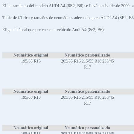
El lanzamiento del modelo AUDI A4 (8E2, B6) se llevó a cabo desde 2000. a
Tabla de fábrica y tamaños de neumáticos adecuados para AUDI A4 (8E2, B6
Elige el año al que pertenece tu vehículo Audi A4 (8e2, B6):
Neumático original
Neumático personalizado
195/65 R15
205/55 R16|215/55 R16|235/45
R17
Neumático original
Neumático personalizado
195/65 R15
205/55 R16|215/55 R16|235/45
R17
Neumático original
Neumático personalizado
195/65 R15
205/55 R16|215/55 R16|235/45