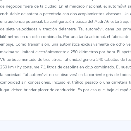
de negocios fuera de la ciudad. En el mercado nacional, el automóvil se
enchufable delantera o patentada con dos acoplamientos viscosos. Un c
una audiencia potencial. La configuración básica del Audi A6 estará equ
de siete velocidades y tracción delantera. Tal automóvil gana los p
kilómetros en un ciclo combinado. Por una tarifa adicional, el fabrican
empuje. Como transmisión, una automática exclusivamente de ocho veloci
máxima se limitará electrónicamente a 250 kilómetros por hora. El apet
V6 turboalimentado de tres litros. Tal unidad genera 340 caballos de fu
250 km / hy consume 7,1 litros de gasolina en ciclo combinado. El nuevo
la sociedad. Tal automóvil no se disolverá en la corriente gris de todo
comodidad sin concesiones. Incluso el tráfico pesado o una carretera l
lugar, deben brindar placer de conducción. Es por eso que, bajo el cap