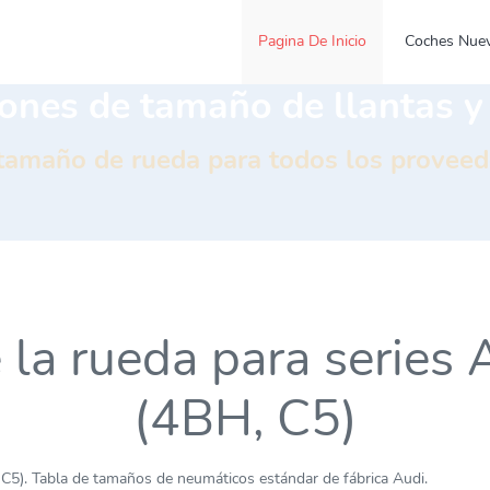
Pagina De Inicio
Coches Nue
iones de tamaño de llantas 
 tamaño de rueda para todos los provee
de la rueda para seri
(4BH, C5)
C5). Tabla de tamaños de neumáticos estándar de fábrica Audi.