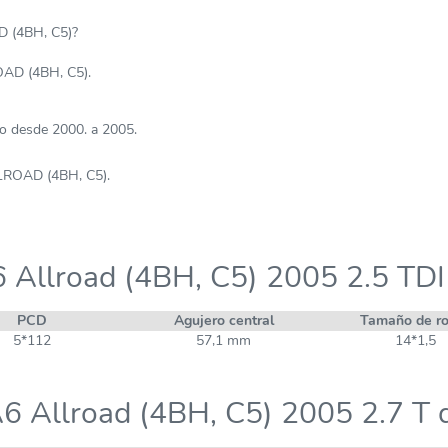
D (4BH, C5)?
AD (4BH, C5).
o desde 2000. a 2005.
LLROAD (4BH, C5).
 Allroad (4BH, C5) 2005 2.5 TDI
PCD
Agujero central
Tamaño de r
5*112
57,1 mm
14*1,5
6 Allroad (4BH, C5) 2005 2.7 T 