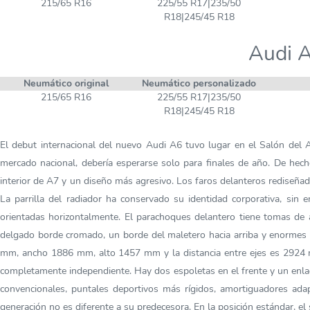
215/65 R16
225/55 R17|235/50
R18|245/45 R18
Audi A
Neumático original
Neumático personalizado
215/65 R16
225/55 R17|235/50
R18|245/45 R18
El debut internacional del nuevo Audi A6 tuvo lugar en el Salón del 
mercado nacional, debería esperarse solo para finales de año. De hecho
interior de A7 y un diseño más agresivo. Los faros delanteros rediseñ
La parrilla del radiador ha conservado su identidad corporativa, si
orientadas horizontalmente. El parachoques delantero tiene tomas de a
delgado borde cromado, un borde del maletero hacia arriba y enormes
mm, ancho 1886 mm, alto 1457 mm y la distancia entre ejes es 2924 mm
completamente independiente. Hay dos espoletas en el frente y un enlace
convencionales, puntales deportivos más rígidos, amortiguadores ad
generación no es diferente a su predecesora. En la posición estándar, el 