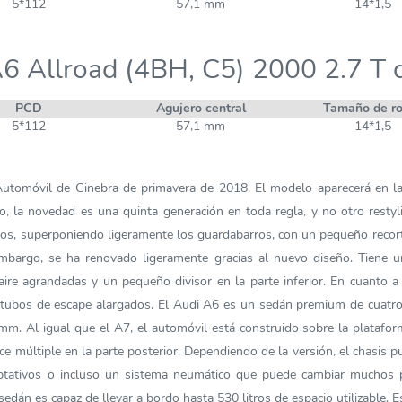
5*112
57,1 mm
14*1,5
6 Allroad (4BH, C5) 2000 2.7 T 
PCD
Agujero central
Tamaño de r
5*112
57,1 mm
14*1,5
Automóvil de Ginebra de primavera de 2018. El modelo aparecerá en las
, la novedad es una quinta generación en toda regla, y no otro restyli
ados, superponiendo ligeramente los guardabarros, con un pequeño recor
n embargo, se ha renovado ligeramente gracias al nuevo diseño. Tien
ire agrandadas y un pequeño divisor en la parte inferior. En cuanto a
 tubos de escape alargados. El Audi A6 es un sedán premium de cuatr
. Al igual que el A7, el automóvil está construido sobre la platafor
 múltiple en la parte posterior. Dependiendo de la versión, el chasis p
aptativos o incluso un sistema neumático que puede cambiar muchos 
sedán es capaz de llevar a bordo hasta 530 litros de espacio utilizable. 