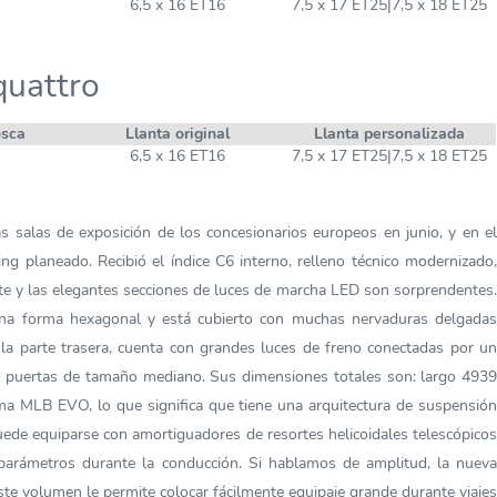
6,5 x 16 ET16
7,5 x 17 ET25|7,5 x 18 ET25
quattro
osca
Llanta original
Llanta personalizada
6,5 x 16 ET16
7,5 x 17 ET25|7,5 x 18 ET25
 salas de exposición de los concesionarios europeos en junio, y en el
ng planeado. Recibió el índice C6 interno, relleno técnico modernizado,
te y las elegantes secciones de luces de marcha LED son sorprendentes.
e una forma hexagonal y está cubierto con muchas nervaduras delgadas
 la parte trasera, cuenta con grandes luces de freno conectadas por un
o puertas de tamaño mediano. Sus dimensiones totales son: largo 4939
ma MLB EVO, lo que significa que tiene una arquitectura de suspensión
uede equiparse con amortiguadores de resortes helicoidales telescópicos
parámetros durante la conducción. Si hablamos de amplitud, la nueva
Este volumen le permite colocar fácilmente equipaje grande durante viajes