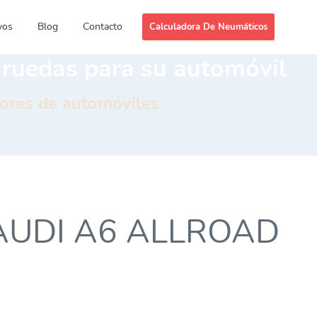
vos
Blog
Contacto
Calculadora De Neumáticos
y ruedas para su automóvil
dores de automóviles
es AUDI A6 ALLROAD