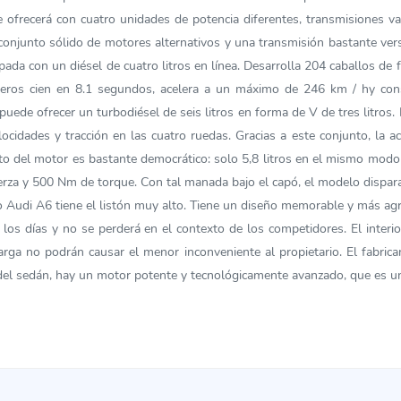
 ofrecerá con cuatro unidades de potencia diferentes, transmisiones var
onjunto sólido de motores alternativos y una transmisión bastante vers
ipada con un diésel de cuatro litros en línea. Desarrolla 204 caballos d
rimeros cien en 8.1 segundos, acelera a un máximo de 246 km / hy co
te puede ofrecer un turbodiésel de seis litros en forma de V de tres lit
dades y tracción en las cuatro ruedas. Gracias a este conjunto, la ace
ito del motor es bastante democrático: solo 5,8 litros en el mismo modo
erza y 500 Nm de torque. Con tal manada bajo el capó, el modelo dispara
 Audi A6 tiene el listón muy alto. Tiene un diseño memorable y más agre
s los días y no se perderá en el contexto de los competidores. El inter
arga no podrán causar el menor inconveniente al propietario. El fabric
ó del sedán, hay un motor potente y tecnológicamente avanzado, que es u