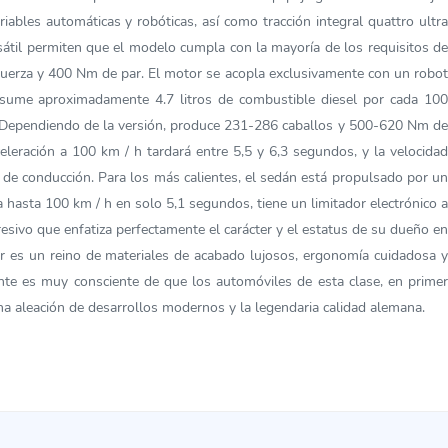
iables automáticas y robóticas, así como tracción integral quattro ultra
átil permiten que el modelo cumpla con la mayoría de los requisitos de
e fuerza y 400 Nm de par. El motor se acopla exclusivamente con un robot
nsume aproximadamente 4.7 litros de combustible diesel por cada 100
ros. Dependiendo de la versión, produce 231-286 caballos y 500-620 Nm de
leración a 100 km / h tardará entre 5,5 y 6,3 segundos, y la velocidad
 de conducción. Para los más calientes, el sedán está propulsado por un
 hasta 100 km / h en solo 5,1 segundos, tiene un limitador electrónico a
sivo que enfatiza perfectamente el carácter y el estatus de su dueño en
ior es un reino de materiales de acabado lujosos, ergonomía cuidadosa y
ante es muy consciente de que los automóviles de esta clase, en primer
na aleación de desarrollos modernos y la legendaria calidad alemana.