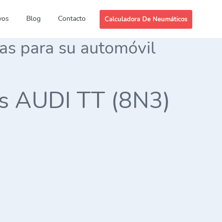
vos
Blog
Contacto
Calculadora De Neumáticos
das para su automóvil
ies AUDI TT (8N3)