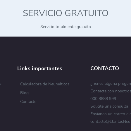
SERVICIO GRATUITO
Servicio totalmente gratuito
Links importantes
CONTACTO
e
¿Tienes alguna pregun
Calculadora de Neumáticos
Contacta con nosotro
Blog
s
000 8888 999
Contacto
Solicite una consulta
Envíanos un correo el
contacto@LlantasNeu