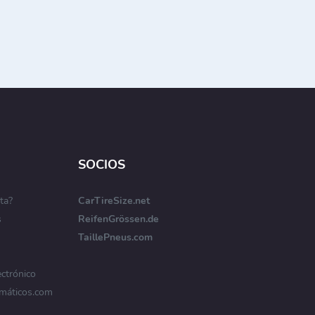
SOCIOS
ta?
CarTireSize.net
s
ReifenGrössen.de
TaillePneus.com
ectrónico
máticos.com