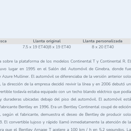
osca
Llanta original
Llanta personalizada
7,5 x 19 ET40|8 x 19 ET40
8 x 20 ET40
a sobre la plataforma de los modelos Continental T y Continental R. El
he tuvo lugar en 1995 en el Salón del Automóvil de Ginebra, donde fue
Azure Mulliner. El automóvil se diferenciaba de la versión anterior solo
a dirección de la empresa decidió revivir la línea y en 2006 debutó un
tible todavía estaba equipado con un techo blando eléctrico que podía
 y duraderas ubicadas debajo del piso del automóvil. El automóvil está
fabricante Bentley en 1996. Era un Bentley Continental coupé de edición
, según el fabricante, demuestra el deseo de Bentley de producir solo
 El convertible lujoso y rápido llamó inmediatamente la atención de la
para que el Bentley Arnage T acelere a 100 km / h en 5,2 segundos. La