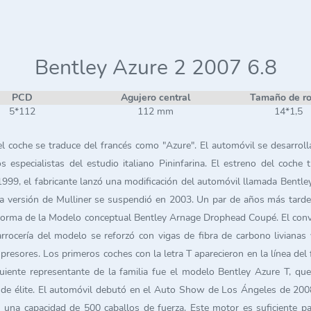
Bentley Azure 2 2007 6.8
PCD
Agujero central
Tamaño de r
5*112
112 mm
14*1,5
l coche se traduce del francés como "Azure". El automóvil se desarroll
os especialistas del estudio italiano Pininfarina. El estreno del coc
999, el fabricante lanzó una modificación del automóvil llamada Bentley 
 versión de Mulliner se suspendió en 2003. Un par de años más tarde, l
orma de la Modelo conceptual Bentley Arnage Drophead Coupé. El conver
rrocería del modelo se reforzó con vigas de fibra de carbono livianas
sores. Los primeros coches con la letra T aparecieron en la línea del 
uiente representante de la familia fue el modelo Bentley Azure T, que
 de élite. El automóvil debutó en el Auto Show de Los Ángeles de 2008.
n una capacidad de 500 caballos de fuerza. Este motor es suficiente 