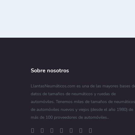
Sobre nosotros
LlantasNeumáticos.com es una de las mayores bases d
datos de tamaños de neumáticos y ruedas de
automóviles. Tenemos miles de tamaños de neumático
de automóviles nuevos y viejos (desde el año 1980) de
más de 100 proveedores de automóviles..