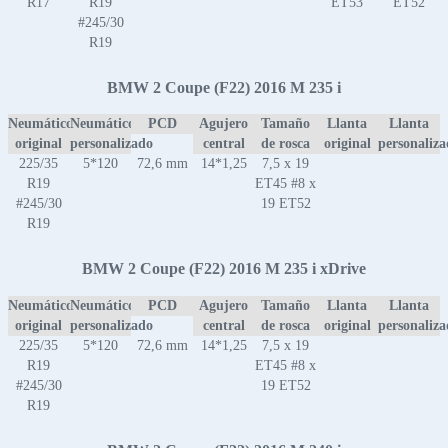
R17
R19
ET53
ET52
#245/30
R19
BMW 2 Coupe (F22) 2016 M 235 i
Neumático
Neumático
PCD
Agujero
Tamaño
Llanta
Llanta
original
personalizado
central
de rosca
original
personaliz
225/35
5*120
72,6 mm
14*1,25
7,5 x 19
R19
ET45 #8 x
#245/30
19 ET52
R19
BMW 2 Coupe (F22) 2016 M 235 i xDrive
Neumático
Neumático
PCD
Agujero
Tamaño
Llanta
Llanta
original
personalizado
central
de rosca
original
personaliz
225/35
5*120
72,6 mm
14*1,25
7,5 x 19
R19
ET45 #8 x
#245/30
19 ET52
R19