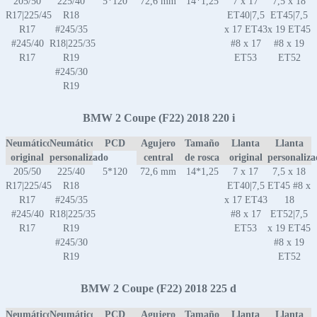
205/50
225/40
5*120
72,6 mm
14*1,25
7 x 17
7,5 x 18
R17|225/45
R18
ET40|7,5
ET45|7,5
R17
#245/35
x 17 ET43
x 19 ET45
#245/40
R18|225/35
#8 x 17
#8 x 19
R17
R19
ET53
ET52
#245/30
R19
BMW 2 Coupe (F22) 2018 220 i
Neumático
Neumático
PCD
Agujero
Tamaño
Llanta
Llanta
original
personalizado
central
de rosca
original
personaliz
205/50
225/40
5*120
72,6 mm
14*1,25
7 x 17
7,5 x 18
R17|225/45
R18
ET40|7,5
ET45 #8 x
R17
#245/35
x 17 ET43
18
#245/40
R18|225/35
#8 x 17
ET52|7,5
R17
R19
ET53
x 19 ET45
#245/30
#8 x 19
R19
ET52
BMW 2 Coupe (F22) 2018 225 d
Neumático
Neumático
PCD
Agujero
Tamaño
Llanta
Llanta