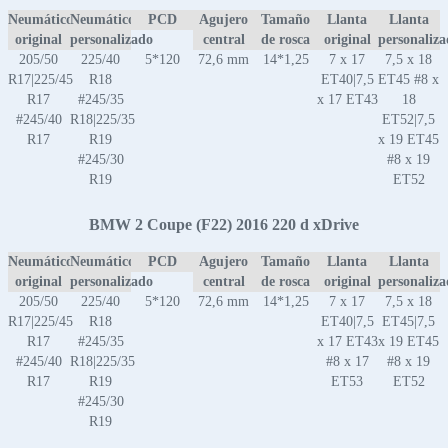
Neumático
Neumático
PCD
Agujero
Tamaño
Llanta
Llanta
original
personalizado
central
de rosca
original
personaliz
205/50
225/40
5*120
72,6 mm
14*1,25
7 x 17
7,5 x 18
R17|225/45
R18
ET40|7,5
ET45 #8 x
R17
#245/35
x 17 ET43
18
#245/40
R18|225/35
ET52|7,5
R17
R19
x 19 ET45
#245/30
#8 x 19
R19
ET52
BMW 2 Coupe (F22) 2016 220 d xDrive
Neumático
Neumático
PCD
Agujero
Tamaño
Llanta
Llanta
original
personalizado
central
de rosca
original
personaliz
205/50
225/40
5*120
72,6 mm
14*1,25
7 x 17
7,5 x 18
R17|225/45
R18
ET40|7,5
ET45|7,5
R17
#245/35
x 17 ET43
x 19 ET45
#245/40
R18|225/35
#8 x 17
#8 x 19
R17
R19
ET53
ET52
#245/30
R19