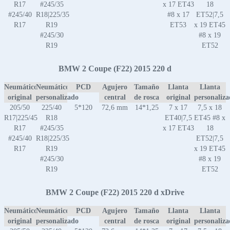
R17
#245/35
x 17 ET43
18
#245/40
R18|225/35
#8 x 17
ET52|7,5
R17
R19
ET53
x 19 ET45
#245/30
#8 x 19
R19
ET52
BMW 2 Coupe (F22) 2015 220 d
Neumático
Neumático
PCD
Agujero
Tamaño
Llanta
Llanta
original
personalizado
central
de rosca
original
personaliz
205/50
225/40
5*120
72,6 mm
14*1,25
7 x 17
7,5 x 18
R17|225/45
R18
ET40|7,5
ET45 #8 x
R17
#245/35
x 17 ET43
18
#245/40
R18|225/35
ET52|7,5
R17
R19
x 19 ET45
#245/30
#8 x 19
R19
ET52
BMW 2 Coupe (F22) 2015 220 d xDrive
Neumático
Neumático
PCD
Agujero
Tamaño
Llanta
Llanta
original
personalizado
central
de rosca
original
personaliz