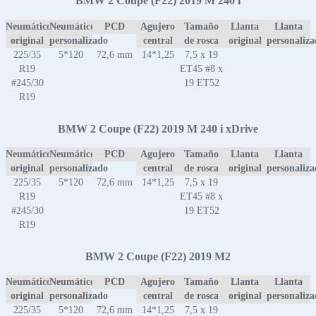
BMW 2 Coupe (F22) 2019 M 240 i
Neumático
Neumático
PCD
Agujero
Tamaño
Llanta
Llanta
original
personalizado
central
de rosca
original
personaliz
225/35
5*120
72,6 mm
14*1,25
7,5 x 19
R19
ET45 #8 x
#245/30
19 ET52
R19
BMW 2 Coupe (F22) 2019 M 240 i xDrive
Neumático
Neumático
PCD
Agujero
Tamaño
Llanta
Llanta
original
personalizado
central
de rosca
original
personaliz
225/35
5*120
72,6 mm
14*1,25
7,5 x 19
R19
ET45 #8 x
#245/30
19 ET52
R19
BMW 2 Coupe (F22) 2019 M2
Neumático
Neumático
PCD
Agujero
Tamaño
Llanta
Llanta
original
personalizado
central
de rosca
original
personaliz
225/35
5*120
72,6 mm
14*1,25
7,5 x 19