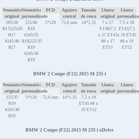
Neumático
Neumático
PCD
Agujero
Tamaño
Llanta
Llanta
original
personalizado
central
de rosca
original
personaliz
205/50
225/40
5*120
72,6 mm
14*1,25
7 x 17
7,5 x 18
R17|225/45
R18
ET40|7,5
ET45|7,5
R17
#245/35
x 17 ET43
x 19 ET45
#245/40
R18|225/35
#8 x 17
#8 x 19
R17
R19
ET53
ET52
#245/30
R19
BMW 2 Coupe (F22) 2015 M 235 i
Neumático
Neumático
PCD
Agujero
Tamaño
Llanta
Llanta
original
personalizado
central
de rosca
original
personaliz
225/35
5*120
72,6 mm
14*1,25
7,5 x 19
R19
ET45 #8 x
#245/30
19 ET52
R19
BMW 2 Coupe (F22) 2015 M 235 i xDrive