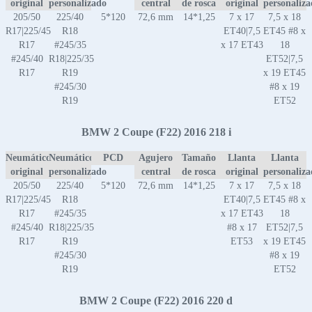
original
personalizado
central
de rosca
original
personaliz
205/50
225/40
5*120
72,6 mm
14*1,25
7 x 17
7,5 x 18
R17|225/45
R18
ET40|7,5
ET45 #8 x
R17
#245/35
x 17 ET43
18
#245/40
R18|225/35
ET52|7,5
R17
R19
x 19 ET45
#245/30
#8 x 19
R19
ET52
BMW 2 Coupe (F22) 2016 218 i
Neumático
Neumático
PCD
Agujero
Tamaño
Llanta
Llanta
original
personalizado
central
de rosca
original
personaliz
205/50
225/40
5*120
72,6 mm
14*1,25
7 x 17
7,5 x 18
R17|225/45
R18
ET40|7,5
ET45 #8 x
R17
#245/35
x 17 ET43
18
#245/40
R18|225/35
#8 x 17
ET52|7,5
R17
R19
ET53
x 19 ET45
#245/30
#8 x 19
R19
ET52
BMW 2 Coupe (F22) 2016 220 d