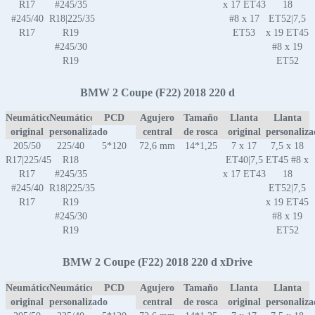
R17
#245/35
x 17 ET43
18
#245/40
R18|225/35
#8 x 17
ET52|7,5
R17
R19
ET53
x 19 ET45
#245/30
#8 x 19
R19
ET52
BMW 2 Coupe (F22) 2018 220 d
Neumático
Neumático
PCD
Agujero
Tamaño
Llanta
Llanta
original
personalizado
central
de rosca
original
personaliz
205/50
225/40
5*120
72,6 mm
14*1,25
7 x 17
7,5 x 18
R17|225/45
R18
ET40|7,5
ET45 #8 x
R17
#245/35
x 17 ET43
18
#245/40
R18|225/35
ET52|7,5
R17
R19
x 19 ET45
#245/30
#8 x 19
R19
ET52
BMW 2 Coupe (F22) 2018 220 d xDrive
Neumático
Neumático
PCD
Agujero
Tamaño
Llanta
Llanta
original
personalizado
central
de rosca
original
personaliz