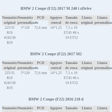
BMW 2 Coupe (F22) 2017 M 240 i xDrive
Neumático
Neumático
PCD
Agujero
Tamaño
Llanta
Llanta
original
personalizado
central
de rosca
original
personaliz
225/35
5*120
72,6 mm
14*1,25
7,5 x 19
R19
ET45 #8 x
#245/30
19 ET52
R19
BMW 2 Coupe (F22) 2017 M2
Neumático
Neumático
PCD
Agujero
Tamaño
Llanta
Llanta
original
personalizado
central
de rosca
original
personaliz
225/35
5*120
72,6 mm
14*1,25
7,5 x 19
R19
ET45 #8 x
#245/30
19 ET52
R19
BMW 2 Coupe (F22) 2016 218 d
Neumático
Neumático
PCD
Agujero
Tamaño
Llanta
Llanta