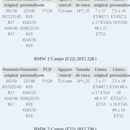
original
personalizado
central
de rosca
original
personaliz
205/50
225/40
5*120
72,6 mm
14*1,25
7 x 17
7,5 x 18
R17|225/45
R18
ET40|7,5
ET45|7,5
R17
#245/35
x 17 ET43
x 19 ET45
#245/40
R18|225/35
#8 x 17
R17
R19
ET53
#245/30
R19
BMW 2 Coupe (F22) 2015 228 i
Neumático
Neumático
PCD
Agujero
Tamaño
Llanta
Llanta
original
personalizado
central
de rosca
original
personaliz
205/50
225/40
5*120
72,6 mm
14*1,25
7 x 17
7,5 x 18
R17|225/45
R18
ET40|7,5
ET45 #8 x
R17
#245/35
x 17 ET43
18
#245/40
R18|225/35
#8 x 17
ET52|7,5
R17
R19
ET53
x 19 ET45
#245/30
#8 x 19
R19
ET52
BMW 2 Coupe (F22) 2015 230 i