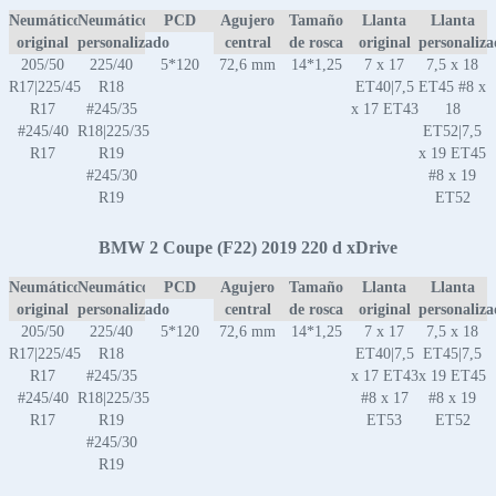
Neumático
Neumático
PCD
Agujero
Tamaño
Llanta
Llanta
original
personalizado
central
de rosca
original
personaliz
205/50
225/40
5*120
72,6 mm
14*1,25
7 x 17
7,5 x 18
R17|225/45
R18
ET40|7,5
ET45 #8 x
R17
#245/35
x 17 ET43
18
#245/40
R18|225/35
ET52|7,5
R17
R19
x 19 ET45
#245/30
#8 x 19
R19
ET52
BMW 2 Coupe (F22) 2019 220 d xDrive
Neumático
Neumático
PCD
Agujero
Tamaño
Llanta
Llanta
original
personalizado
central
de rosca
original
personaliz
205/50
225/40
5*120
72,6 mm
14*1,25
7 x 17
7,5 x 18
R17|225/45
R18
ET40|7,5
ET45|7,5
R17
#245/35
x 17 ET43
x 19 ET45
#245/40
R18|225/35
#8 x 17
#8 x 19
R17
R19
ET53
ET52
#245/30
R19