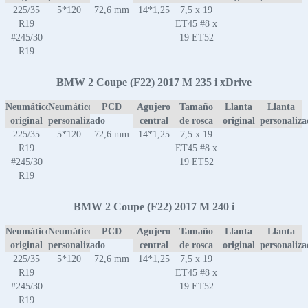
225/35
5*120
72,6 mm
14*1,25
7,5 x 19
R19
ET45 #8 x
#245/30
19 ET52
R19
BMW 2 Coupe (F22) 2017 M 235 i xDrive
Neumático
Neumático
PCD
Agujero
Tamaño
Llanta
Llanta
original
personalizado
central
de rosca
original
personaliz
225/35
5*120
72,6 mm
14*1,25
7,5 x 19
R19
ET45 #8 x
#245/30
19 ET52
R19
BMW 2 Coupe (F22) 2017 M 240 i
Neumático
Neumático
PCD
Agujero
Tamaño
Llanta
Llanta
original
personalizado
central
de rosca
original
personaliz
225/35
5*120
72,6 mm
14*1,25
7,5 x 19
R19
ET45 #8 x
#245/30
19 ET52
R19