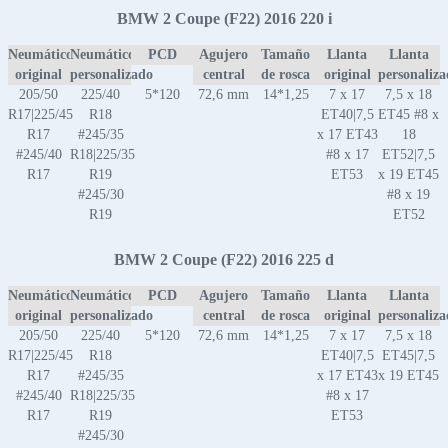
BMW 2 Coupe (F22) 2016 220 i
Neumático
Neumático
PCD
Agujero
Tamaño
Llanta
Llanta
original
personalizado
central
de rosca
original
personaliz
205/50
225/40
5*120
72,6 mm
14*1,25
7 x 17
7,5 x 18
R17|225/45
R18
ET40|7,5
ET45 #8 x
R17
#245/35
x 17 ET43
18
#245/40
R18|225/35
#8 x 17
ET52|7,5
R17
R19
ET53
x 19 ET45
#245/30
#8 x 19
R19
ET52
BMW 2 Coupe (F22) 2016 225 d
Neumático
Neumático
PCD
Agujero
Tamaño
Llanta
Llanta
original
personalizado
central
de rosca
original
personaliz
205/50
225/40
5*120
72,6 mm
14*1,25
7 x 17
7,5 x 18
R17|225/45
R18
ET40|7,5
ET45|7,5
R17
#245/35
x 17 ET43
x 19 ET45
#245/40
R18|225/35
#8 x 17
R17
R19
ET53
#245/30