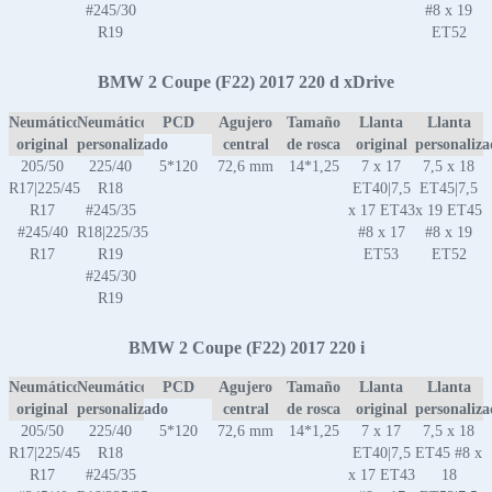
#245/30
#8 x 19
R19
ET52
BMW 2 Coupe (F22) 2017 220 d xDrive
Neumático
Neumático
PCD
Agujero
Tamaño
Llanta
Llanta
original
personalizado
central
de rosca
original
personaliz
205/50
225/40
5*120
72,6 mm
14*1,25
7 x 17
7,5 x 18
R17|225/45
R18
ET40|7,5
ET45|7,5
R17
#245/35
x 17 ET43
x 19 ET45
#245/40
R18|225/35
#8 x 17
#8 x 19
R17
R19
ET53
ET52
#245/30
R19
BMW 2 Coupe (F22) 2017 220 i
Neumático
Neumático
PCD
Agujero
Tamaño
Llanta
Llanta
original
personalizado
central
de rosca
original
personaliz
205/50
225/40
5*120
72,6 mm
14*1,25
7 x 17
7,5 x 18
R17|225/45
R18
ET40|7,5
ET45 #8 x
R17
#245/35
x 17 ET43
18