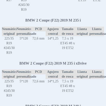
R17
R19
ET53
ET52
#245/30
R19
BMW 2 Coupe (F22) 2019 M 235 i
Neumático
Neumático
PCD
Agujero
Tamaño
Llanta
Llanta
original
personalizado
central
de rosca
original
personaliz
225/35
5*120
72,6 mm
14*1,25
7,5 x 19
R19
ET45 #8 x
#245/30
19 ET52
R19
BMW 2 Coupe (F22) 2019 M 235 i xDrive
Neumático
Neumático
PCD
Agujero
Tamaño
Llanta
Llanta
original
personalizado
central
de rosca
original
personaliz
225/35
5*120
72,6 mm
14*1,25
7,5 x 19
R19
ET45 #8 x
#245/30
19 ET52
R19