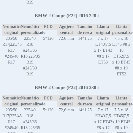
R19
BMW 2 Coupe (F22) 2016 228 i
Neumático
Neumático
PCD
Agujero
Tamaño
Llanta
Llanta
original
personalizado
central
de rosca
original
personaliz
205/50
225/40
5*120
72,6 mm
14*1,25
7 x 17
7,5 x 18
R17|225/45
R18
ET40|7,5
ET45 #8 x
R17
#245/35
x 17 ET43
18
#245/40
R18|225/35
#8 x 17
ET52|7,5
R17
R19
ET53
x 19 ET45
#245/30
#8 x 19
R19
ET52
BMW 2 Coupe (F22) 2016 230 i
Neumático
Neumático
PCD
Agujero
Tamaño
Llanta
Llanta
original
personalizado
central
de rosca
original
personaliz
205/50
225/40
5*120
72,6 mm
14*1,25
7 x 17
7,5 x 18
R17|225/45
R18
ET40|7,5
ET45|7,5
R17
#245/35
x 17 ET43
x 19 ET45
#245/40
R18|225/35
#8 x 17
#8 x 19