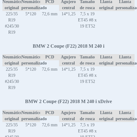
Neumático
Neumático
PCD
Agujero
Tamaño
Llanta
Llanta
original
personalizado
central
de rosca
original
personaliz
225/35
5*120
72,6 mm
14*1,25
7,5 x 19
R19
ET45 #8 x
#245/30
19 ET52
R19
BMW 2 Coupe (F22) 2018 M 240 i
Neumático
Neumático
PCD
Agujero
Tamaño
Llanta
Llanta
original
personalizado
central
de rosca
original
personaliz
225/35
5*120
72,6 mm
14*1,25
7,5 x 19
R19
ET45 #8 x
#245/30
19 ET52
R19
BMW 2 Coupe (F22) 2018 M 240 i xDrive
Neumático
Neumático
PCD
Agujero
Tamaño
Llanta
Llanta
original
personalizado
central
de rosca
original
personaliz
225/35
5*120
72,6 mm
14*1,25
7,5 x 19
R19
ET45 #8 x