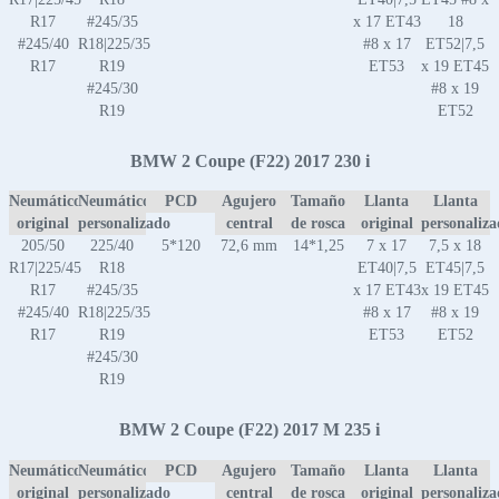
R17
#245/35
x 17 ET43
18
#245/40
R18|225/35
#8 x 17
ET52|7,5
R17
R19
ET53
x 19 ET45
#245/30
#8 x 19
R19
ET52
BMW 2 Coupe (F22) 2017 230 i
Neumático
Neumático
PCD
Agujero
Tamaño
Llanta
Llanta
original
personalizado
central
de rosca
original
personaliz
205/50
225/40
5*120
72,6 mm
14*1,25
7 x 17
7,5 x 18
R17|225/45
R18
ET40|7,5
ET45|7,5
R17
#245/35
x 17 ET43
x 19 ET45
#245/40
R18|225/35
#8 x 17
#8 x 19
R17
R19
ET53
ET52
#245/30
R19
BMW 2 Coupe (F22) 2017 M 235 i
Neumático
Neumático
PCD
Agujero
Tamaño
Llanta
Llanta
original
personalizado
central
de rosca
original
personaliz