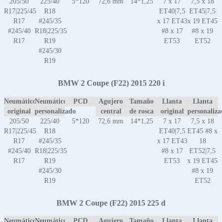
205/50
225/40
5*120
72,6 mm
14*1,25
7 x 17
7,5 x 18
R17|225/45
R18
ET40|7,5
ET45|7,5
R17
#245/35
x 17 ET43
x 19 ET45
#245/40
R18|225/35
#8 x 17
#8 x 19
R17
R19
ET53
ET52
#245/30
R19
BMW 2 Coupe (F22) 2015 220 i
Neumático
Neumático
PCD
Agujero
Tamaño
Llanta
Llanta
original
personalizado
central
de rosca
original
personaliz
205/50
225/40
5*120
72,6 mm
14*1,25
7 x 17
7,5 x 18
R17|225/45
R18
ET40|7,5
ET45 #8 x
R17
#245/35
x 17 ET43
18
#245/40
R18|225/35
#8 x 17
ET52|7,5
R17
R19
ET53
x 19 ET45
#245/30
#8 x 19
R19
ET52
BMW 2 Coupe (F22) 2015 225 d
Neumático
Neumático
PCD
Agujero
Tamaño
Llanta
Llanta