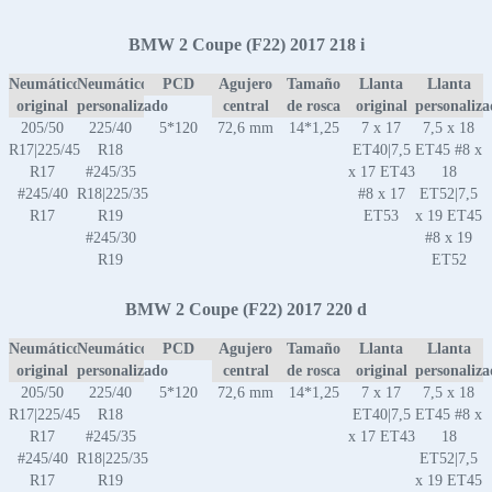
BMW 2 Coupe (F22) 2017 218 i
Neumático
Neumático
PCD
Agujero
Tamaño
Llanta
Llanta
original
personalizado
central
de rosca
original
personaliz
205/50
225/40
5*120
72,6 mm
14*1,25
7 x 17
7,5 x 18
R17|225/45
R18
ET40|7,5
ET45 #8 x
R17
#245/35
x 17 ET43
18
#245/40
R18|225/35
#8 x 17
ET52|7,5
R17
R19
ET53
x 19 ET45
#245/30
#8 x 19
R19
ET52
BMW 2 Coupe (F22) 2017 220 d
Neumático
Neumático
PCD
Agujero
Tamaño
Llanta
Llanta
original
personalizado
central
de rosca
original
personaliz
205/50
225/40
5*120
72,6 mm
14*1,25
7 x 17
7,5 x 18
R17|225/45
R18
ET40|7,5
ET45 #8 x
R17
#245/35
x 17 ET43
18
#245/40
R18|225/35
ET52|7,5
R17
R19
x 19 ET45