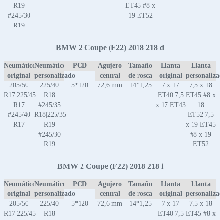
R19
ET45 #8 x
#245/30
19 ET52
R19
BMW 2 Coupe (F22) 2018 218 d
Neumático
Neumático
PCD
Agujero
Tamaño
Llanta
Llanta
original
personalizado
central
de rosca
original
personaliz
205/50
225/40
5*120
72,6 mm
14*1,25
7 x 17
7,5 x 18
R17|225/45
R18
ET40|7,5
ET45 #8 x
R17
#245/35
x 17 ET43
18
#245/40
R18|225/35
ET52|7,5
R17
R19
x 19 ET45
#245/30
#8 x 19
R19
ET52
BMW 2 Coupe (F22) 2018 218 i
Neumático
Neumático
PCD
Agujero
Tamaño
Llanta
Llanta
original
personalizado
central
de rosca
original
personaliz
205/50
225/40
5*120
72,6 mm
14*1,25
7 x 17
7,5 x 18
R17|225/45
R18
ET40|7,5
ET45 #8 x