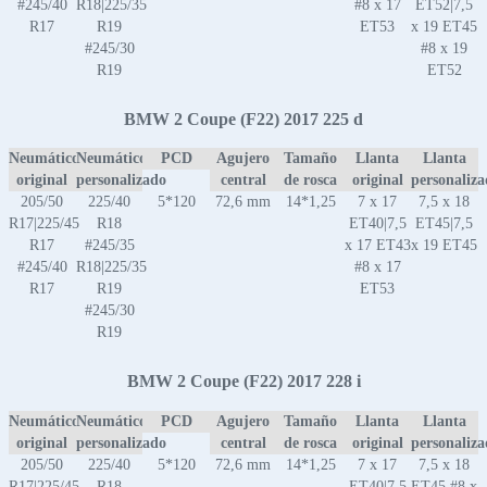
#245/40
R18|225/35
#8 x 17
ET52|7,5
R17
R19
ET53
x 19 ET45
#245/30
#8 x 19
R19
ET52
BMW 2 Coupe (F22) 2017 225 d
Neumático
Neumático
PCD
Agujero
Tamaño
Llanta
Llanta
original
personalizado
central
de rosca
original
personaliz
205/50
225/40
5*120
72,6 mm
14*1,25
7 x 17
7,5 x 18
R17|225/45
R18
ET40|7,5
ET45|7,5
R17
#245/35
x 17 ET43
x 19 ET45
#245/40
R18|225/35
#8 x 17
R17
R19
ET53
#245/30
R19
BMW 2 Coupe (F22) 2017 228 i
Neumático
Neumático
PCD
Agujero
Tamaño
Llanta
Llanta
original
personalizado
central
de rosca
original
personaliz
205/50
225/40
5*120
72,6 mm
14*1,25
7 x 17
7,5 x 18
R17|225/45
R18
ET40|7,5
ET45 #8 x