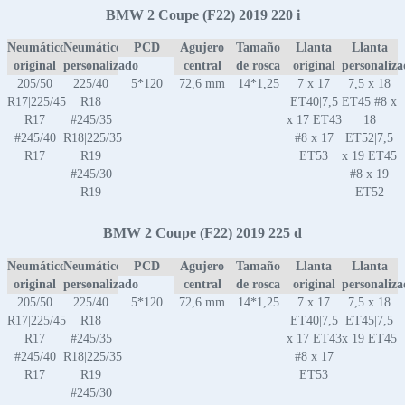
BMW 2 Coupe (F22) 2019 220 i
Neumático
Neumático
PCD
Agujero
Tamaño
Llanta
Llanta
original
personalizado
central
de rosca
original
personaliz
205/50
225/40
5*120
72,6 mm
14*1,25
7 x 17
7,5 x 18
R17|225/45
R18
ET40|7,5
ET45 #8 x
R17
#245/35
x 17 ET43
18
#245/40
R18|225/35
#8 x 17
ET52|7,5
R17
R19
ET53
x 19 ET45
#245/30
#8 x 19
R19
ET52
BMW 2 Coupe (F22) 2019 225 d
Neumático
Neumático
PCD
Agujero
Tamaño
Llanta
Llanta
original
personalizado
central
de rosca
original
personaliz
205/50
225/40
5*120
72,6 mm
14*1,25
7 x 17
7,5 x 18
R17|225/45
R18
ET40|7,5
ET45|7,5
R17
#245/35
x 17 ET43
x 19 ET45
#245/40
R18|225/35
#8 x 17
R17
R19
ET53
#245/30