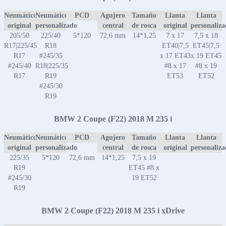
Neumático
Neumático
PCD
Agujero
Tamaño
Llanta
Llanta
original
personalizado
central
de rosca
original
personaliz
205/50
225/40
5*120
72,6 mm
14*1,25
7 x 17
7,5 x 18
R17|225/45
R18
ET40|7,5
ET45|7,5
R17
#245/35
x 17 ET43
x 19 ET45
#245/40
R18|225/35
#8 x 17
#8 x 19
R17
R19
ET53
ET52
#245/30
R19
BMW 2 Coupe (F22) 2018 M 235 i
Neumático
Neumático
PCD
Agujero
Tamaño
Llanta
Llanta
original
personalizado
central
de rosca
original
personaliz
225/35
5*120
72,6 mm
14*1,25
7,5 x 19
R19
ET45 #8 x
#245/30
19 ET52
R19
BMW 2 Coupe (F22) 2018 M 235 i xDrive