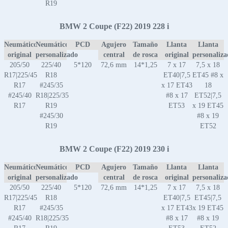
R19
BMW 2 Coupe (F22) 2019 228 i
Neumático
Neumático
PCD
Agujero
Tamaño
Llanta
Llanta
original
personalizado
central
de rosca
original
personaliz
205/50
225/40
5*120
72,6 mm
14*1,25
7 x 17
7,5 x 18
R17|225/45
R18
ET40|7,5
ET45 #8 x
R17
#245/35
x 17 ET43
18
#245/40
R18|225/35
#8 x 17
ET52|7,5
R17
R19
ET53
x 19 ET45
#245/30
#8 x 19
R19
ET52
BMW 2 Coupe (F22) 2019 230 i
Neumático
Neumático
PCD
Agujero
Tamaño
Llanta
Llanta
original
personalizado
central
de rosca
original
personaliz
205/50
225/40
5*120
72,6 mm
14*1,25
7 x 17
7,5 x 18
R17|225/45
R18
ET40|7,5
ET45|7,5
R17
#245/35
x 17 ET43
x 19 ET45
#245/40
R18|225/35
#8 x 17
#8 x 19