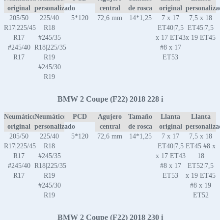
original
personalizado
central
de rosca
original
personaliz
205/50
225/40
5*120
72,6 mm
14*1,25
7 x 17
7,5 x 18
R17|225/45
R18
ET40|7,5
ET45|7,5
R17
#245/35
x 17 ET43
x 19 ET45
#245/40
R18|225/35
#8 x 17
R17
R19
ET53
#245/30
R19
BMW 2 Coupe (F22) 2018 228 i
Neumático
Neumático
PCD
Agujero
Tamaño
Llanta
Llanta
original
personalizado
central
de rosca
original
personaliz
205/50
225/40
5*120
72,6 mm
14*1,25
7 x 17
7,5 x 18
R17|225/45
R18
ET40|7,5
ET45 #8 x
R17
#245/35
x 17 ET43
18
#245/40
R18|225/35
#8 x 17
ET52|7,5
R17
R19
ET53
x 19 ET45
#245/30
#8 x 19
R19
ET52
BMW 2 Coupe (F22) 2018 230 i