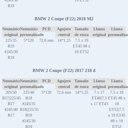
#245/30
19 ET52
R19
BMW 2 Coupe (F22) 2018 M2
Neumático
Neumático
PCD
Agujero
Tamaño
Llanta
Llanta
original
personalizado
central
de rosca
original
personaliz
225/35
5*120
72,6 mm
14*1,25
7,5 x 19
R19
ET45 #8 x
#245/30
19 ET52
R19
BMW 2 Coupe (F22) 2017 218 d
Neumático
Neumático
PCD
Agujero
Tamaño
Llanta
Llanta
original
personalizado
central
de rosca
original
personaliz
205/50
225/40
5*120
72,6 mm
14*1,25
7 x 17
7,5 x 18
R17|225/45
R18
ET40|7,5
ET45 #8 x
R17
#245/35
x 17 ET43
18
#245/40
R18|225/35
ET52|7,5
R17
R19
x 19 ET45
#245/30
#8 x 19
R19
ET52