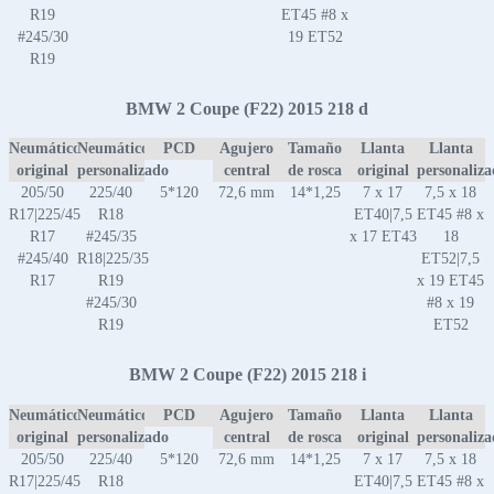
R19
ET45 #8 x
#245/30
19 ET52
R19
BMW 2 Coupe (F22) 2015 218 d
Neumático
Neumático
PCD
Agujero
Tamaño
Llanta
Llanta
original
personalizado
central
de rosca
original
personaliz
205/50
225/40
5*120
72,6 mm
14*1,25
7 x 17
7,5 x 18
R17|225/45
R18
ET40|7,5
ET45 #8 x
R17
#245/35
x 17 ET43
18
#245/40
R18|225/35
ET52|7,5
R17
R19
x 19 ET45
#245/30
#8 x 19
R19
ET52
BMW 2 Coupe (F22) 2015 218 i
Neumático
Neumático
PCD
Agujero
Tamaño
Llanta
Llanta
original
personalizado
central
de rosca
original
personaliz
205/50
225/40
5*120
72,6 mm
14*1,25
7 x 17
7,5 x 18
R17|225/45
R18
ET40|7,5
ET45 #8 x