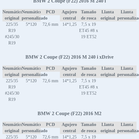
BMW 2 Coupe (F22) 2016 M 240 i
Neumático
Neumático
PCD
Agujero
Tamaño
Llanta
Llanta
original
personalizado
central
de rosca
original
personaliz
225/35
5*120
72,6 mm
14*1,25
7,5 x 19
R19
ET45 #8 x
#245/30
19 ET52
R19
BMW 2 Coupe (F22) 2016 M 240 i xDrive
Neumático
Neumático
PCD
Agujero
Tamaño
Llanta
Llanta
original
personalizado
central
de rosca
original
personaliz
225/35
5*120
72,6 mm
14*1,25
7,5 x 19
R19
ET45 #8 x
#245/30
19 ET52
R19
BMW 2 Coupe (F22) 2016 M2
Neumático
Neumático
PCD
Agujero
Tamaño
Llanta
Llanta
original
personalizado
central
de rosca
original
personaliz
225/35
5*120
72,6 mm
14*1,25
7,5 x 19