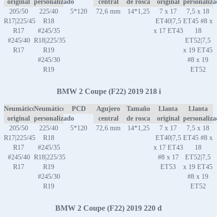
original
personalizado
central
de rosca
original
personaliz
205/50
225/40
5*120
72,6 mm
14*1,25
7 x 17
7,5 x 18
R17|225/45
R18
ET40|7,5
ET45 #8 x
R17
#245/35
x 17 ET43
18
#245/40
R18|225/35
ET52|7,5
R17
R19
x 19 ET45
#245/30
#8 x 19
R19
ET52
BMW 2 Coupe (F22) 2019 218 i
Neumático
Neumático
PCD
Agujero
Tamaño
Llanta
Llanta
original
personalizado
central
de rosca
original
personaliz
205/50
225/40
5*120
72,6 mm
14*1,25
7 x 17
7,5 x 18
R17|225/45
R18
ET40|7,5
ET45 #8 x
R17
#245/35
x 17 ET43
18
#245/40
R18|225/35
#8 x 17
ET52|7,5
R17
R19
ET53
x 19 ET45
#245/30
#8 x 19
R19
ET52
BMW 2 Coupe (F22) 2019 220 d