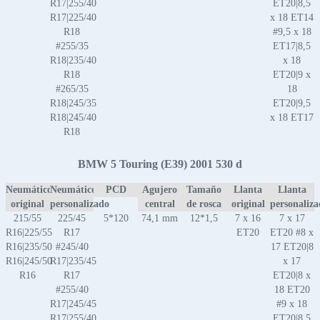
R17|255/40
ET20|8,5
R17|225/40
x 18 ET14
R18
#9,5 x 18
#255/35
ET17|8,5
R18|235/40
x 18
R18
ET20|9 x
#265/35
18
R18|245/35
ET20|9,5
R18|245/40
x 18 ET17
R18
BMW 5 Touring (E39) 2001 530 d
Neumático
Neumático
PCD
Agujero
Tamaño
Llanta
Llanta
original
personalizado
central
de rosca
original
personaliz
215/55
225/45
5*120
74,1 mm
12*1,5
7 x 16
7 x 17
R16|225/55
R17
ET20
ET20 #8 x
R16|235/50
#245/40
17 ET20|8
R16|245/50
R17|235/45
x 17
R16
R17
ET20|8 x
#255/40
18 ET20
R17|245/45
#9 x 18
R17|255/40
ET20|8,5