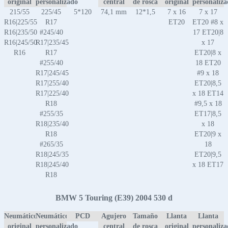
original
personalizado
central
de rosca
original
personaliz
215/55
225/45
5*120
74,1 mm
12*1,5
7 x 16
7 x 17
R16|225/55
R17
ET20
ET20 #8 x
R16|235/50
#245/40
17 ET20|8
R16|245/50
R17|235/45
x 17
R16
R17
ET20|8 x
#255/40
18 ET20
R17|245/45
#9 x 18
R17|255/40
ET20|8,5
R17|225/40
x 18 ET14
R18
#9,5 x 18
#255/35
ET17|8,5
R18|235/40
x 18
R18
ET20|9 x
#265/35
18
R18|245/35
ET20|9,5
R18|245/40
x 18 ET17
R18
BMW 5 Touring (E39) 2004 530 d
Neumático
Neumático
PCD
Agujero
Tamaño
Llanta
Llanta
original
personalizado
central
de rosca
original
personaliz