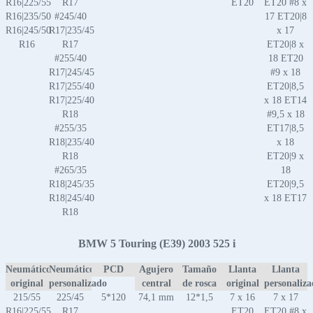
R16|225/55
R17
ET20
ET20 #8 x
R16|235/50
#245/40
17 ET20|8
R16|245/50
R17|235/45
x 17
R16
R17
ET20|8 x
#255/40
18 ET20
R17|245/45
#9 x 18
R17|255/40
ET20|8,5
R17|225/40
x 18 ET14
R18
#9,5 x 18
#255/35
ET17|8,5
R18|235/40
x 18
R18
ET20|9 x
#265/35
18
R18|245/35
ET20|9,5
R18|245/40
x 18 ET17
R18
BMW 5 Touring (E39) 2003 525 i
Neumático
Neumático
PCD
Agujero
Tamaño
Llanta
Llanta
original
personalizado
central
de rosca
original
personaliz
215/55
225/45
5*120
74,1 mm
12*1,5
7 x 16
7 x 17
R16|225/55
R17
ET20
ET20 #8 x