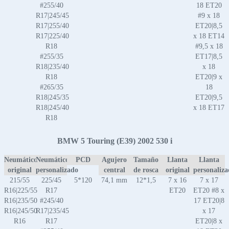
#255/40
18 ET20
R17|245/45
#9 x 18
R17|255/40
ET20|8,5
R17|225/40
x 18 ET14
R18
#9,5 x 18
#255/35
ET17|8,5
R18|235/40
x 18
R18
ET20|9 x
#265/35
18
R18|245/35
ET20|9,5
R18|245/40
x 18 ET17
R18
BMW 5 Touring (E39) 2002 530 i
Neumático
Neumático
PCD
Agujero
Tamaño
Llanta
Llanta
original
personalizado
central
de rosca
original
personaliz
215/55
225/45
5*120
74,1 mm
12*1,5
7 x 16
7 x 17
R16|225/55
R17
ET20
ET20 #8 x
R16|235/50
#245/40
17 ET20|8
R16|245/50
R17|235/45
x 17
R16
R17
ET20|8 x