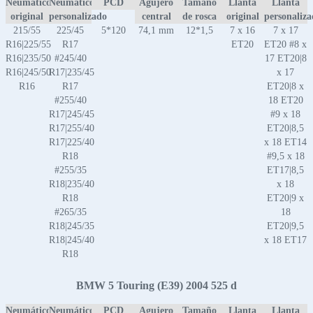
Neumático
Neumático
PCD
Agujero
Tamaño
Llanta
Llanta
original
personalizado
central
de rosca
original
personaliz
215/55
225/45
5*120
74,1 mm
12*1,5
7 x 16
7 x 17
R16|225/55
R17
ET20
ET20 #8 x
R16|235/50
#245/40
17 ET20|8
R16|245/50
R17|235/45
x 17
R16
R17
ET20|8 x
#255/40
18 ET20
R17|245/45
#9 x 18
R17|255/40
ET20|8,5
R17|225/40
x 18 ET14
R18
#9,5 x 18
#255/35
ET17|8,5
R18|235/40
x 18
R18
ET20|9 x
#265/35
18
R18|245/35
ET20|9,5
R18|245/40
x 18 ET17
R18
BMW 5 Touring (E39) 2004 525 d
Neumático
Neumático
PCD
Agujero
Tamaño
Llanta
Llanta