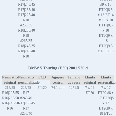
R17|245/45
#9 x 18
R17|255/40
ET20|8,5
R17|225/40
x 18 ET14
R18
#9,5 x 18
#255/35
ET17|8,5
R18|235/40
x 18
R18
ET20|9 x
#265/35
18
R18|245/35
ET20|9,5
R18|245/40
x 18 ET17
R18
BMW 5 Touring (E39) 2001 520 d
Neumático
Neumático
PCD
Agujero
Tamaño
Llanta
Llanta
original
personalizado
central
de rosca
original
personaliz
215/55
225/45
5*120
74,1 mm
12*1,5
7 x 16
7 x 17
R16|225/55
R17
ET20
ET20 #8 x
R16|235/50
#245/40
17 ET20|8
R16|245/50
R17|235/45
x 17
R16
R17
ET20|8 x
#255/40
18 ET20