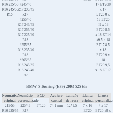
R16|235/50
#245/40
17 ET20|8
R16|245/50
R17|235/45
x 17
R16
R17
ET20|8 x
#255/40
18 ET20
R17|245/45
#9 x 18
R17|255/40
ET20|8,5
R17|225/40
x 18 ET14
R18
#9,5 x 18
#255/35
ET17|8,5
R18|235/40
x 18
R18
ET20|9 x
#265/35
18
R18|245/35
ET20|9,5
R18|245/40
x 18 ET17
R18
BMW 5 Touring (E39) 2003 525 tds
Neumático
Neumático
PCD
Agujero
Tamaño
Llanta
Llanta
original
personalizado
central
de rosca
original
personaliz
215/55
225/45
5*120
74,1 mm
12*1,5
7 x 16
7 x 17
R16|225/55
R17
ET20
ET20 #8 x