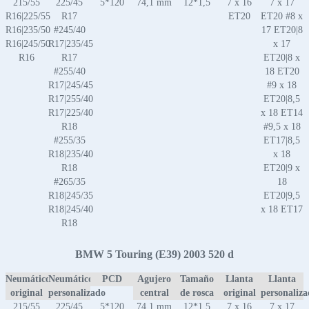
215/55
225/45
5*120
74,1 mm
12*1,5
7 x 16
7 x 17
R16|225/55
R17
ET20
ET20 #8 x
R16|235/50
#245/40
17 ET20|8
R16|245/50
R17|235/45
x 17
R16
R17
ET20|8 x
#255/40
18 ET20
R17|245/45
#9 x 18
R17|255/40
ET20|8,5
R17|225/40
x 18 ET14
R18
#9,5 x 18
#255/35
ET17|8,5
R18|235/40
x 18
R18
ET20|9 x
#265/35
18
R18|245/35
ET20|9,5
R18|245/40
x 18 ET17
R18
BMW 5 Touring (E39) 2003 520 d
Neumático
Neumático
PCD
Agujero
Tamaño
Llanta
Llanta
original
personalizado
central
de rosca
original
personaliz
215/55
225/45
5*120
74,1 mm
12*1,5
7 x 16
7 x 17