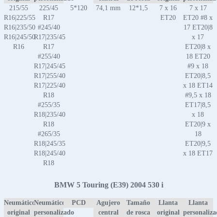
215/55
225/45
5*120
74,1 mm
12*1,5
7 x 16
7 x 17
R16|225/55
R17
ET20
ET20 #8 x
R16|235/50
#245/40
17 ET20|8
R16|245/50
R17|235/45
x 17
R16
R17
ET20|8 x
#255/40
18 ET20
R17|245/45
#9 x 18
R17|255/40
ET20|8,5
R17|225/40
x 18 ET14
R18
#9,5 x 18
#255/35
ET17|8,5
R18|235/40
x 18
R18
ET20|9 x
#265/35
18
R18|245/35
ET20|9,5
R18|245/40
x 18 ET17
R18
BMW 5 Touring (E39) 2004 530 i
Neumático
Neumático
PCD
Agujero
Tamaño
Llanta
Llanta
original
personalizado
central
de rosca
original
personaliz