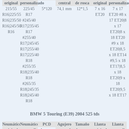
original
personalizado
central
de rosca
original
personaliz
215/55
225/45
5*120
74,1 mm
12*1,5
7 x 16
7 x 17
R16|225/55
R17
ET20
ET20 #8 x
R16|235/50
#245/40
17 ET20|8
R16|245/50
R17|235/45
x 17
R16
R17
ET20|8 x
#255/40
18 ET20
R17|245/45
#9 x 18
R17|255/40
ET20|8,5
R17|225/40
x 18 ET14
R18
#9,5 x 18
#255/35
ET17|8,5
R18|235/40
x 18
R18
ET20|9 x
#265/35
18
R18|245/35
ET20|9,5
R18|245/40
x 18 ET17
R18
BMW 5 Touring (E39) 2004 525 tds
Neumático
Neumático
PCD
Agujero
Tamaño
Llanta
Llanta