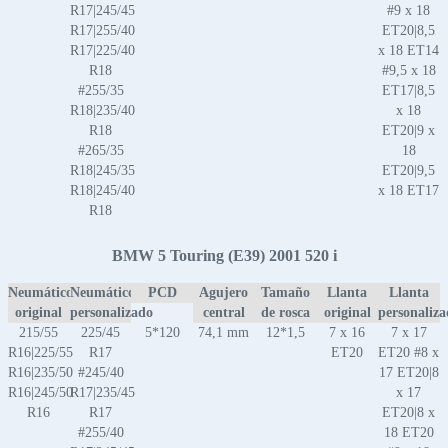
R17|245/45
#9 x 18
R17|255/40
ET20|8,5
R17|225/40
x 18 ET14
R18
#9,5 x 18
#255/35
ET17|8,5
R18|235/40
x 18
R18
ET20|9 x
#265/35
18
R18|245/35
ET20|9,5
R18|245/40
x 18 ET17
R18
BMW 5 Touring (E39) 2001 520 i
Neumático
Neumático
PCD
Agujero
Tamaño
Llanta
Llanta
original
personalizado
central
de rosca
original
personaliz
215/55
225/45
5*120
74,1 mm
12*1,5
7 x 16
7 x 17
R16|225/55
R17
ET20
ET20 #8 x
R16|235/50
#245/40
17 ET20|8
R16|245/50
R17|235/45
x 17
R16
R17
ET20|8 x
#255/40
18 ET20