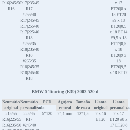
R16|245/50
R17|235/45
x 17
R16
R17
ET20|8 x
#255/40
18 ET20
R17|245/45
#9 x 18
R17|255/40
ET20|8,5
R17|225/40
x 18 ET14
R18
#9,5 x 18
#255/35
ET17|8,5
R18|235/40
x 18
R18
ET20|9 x
#265/35
18
R18|245/35
ET20|9,5
R18|245/40
x 18 ET17
R18
BMW 5 Touring (E39) 2002 520 d
Neumático
Neumático
PCD
Agujero
Tamaño
Llanta
Llanta
original
personalizado
central
de rosca
original
personaliz
215/55
225/45
5*120
74,1 mm
12*1,5
7 x 16
7 x 17
R16|225/55
R17
ET20
ET20 #8 x
R16|235/50
#245/40
17 ET20|8