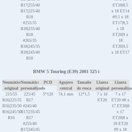
R17|255/40
ET20|8,5
R17|225/40
x 18 ET14
R18
#9,5 x 18
#255/35
ET17|8,5
R18|235/40
x 18
R18
ET20|9 x
#265/35
18
R18|245/35
ET20|9,5
R18|245/40
x 18 ET17
R18
BMW 5 Touring (E39) 2001 525 i
Neumático
Neumático
PCD
Agujero
Tamaño
Llanta
Llanta
original
personalizado
central
de rosca
original
personaliz
215/55
225/45
5*120
74,1 mm
12*1,5
7 x 16
7 x 17
R16|225/55
R17
ET20
ET20 #8 x
R16|235/50
#245/40
17 ET20|8
R16|245/50
R17|235/45
x 17
R16
R17
ET20|8 x
#255/40
18 ET20
R17|245/45
#9 x 18