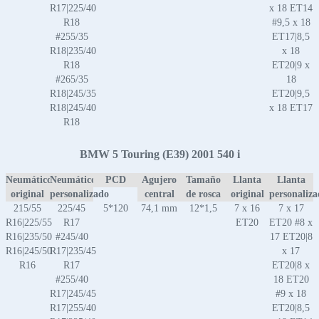
R17|225/40
x 18 ET14
R18
#9,5 x 18
#255/35
ET17|8,5
R18|235/40
x 18
R18
ET20|9 x
#265/35
18
R18|245/35
ET20|9,5
R18|245/40
x 18 ET17
R18
BMW 5 Touring (E39) 2001 540 i
Neumático
Neumático
PCD
Agujero
Tamaño
Llanta
Llanta
original
personalizado
central
de rosca
original
personaliz
215/55
225/45
5*120
74,1 mm
12*1,5
7 x 16
7 x 17
R16|225/55
R17
ET20
ET20 #8 x
R16|235/50
#245/40
17 ET20|8
R16|245/50
R17|235/45
x 17
R16
R17
ET20|8 x
#255/40
18 ET20
R17|245/45
#9 x 18
R17|255/40
ET20|8,5