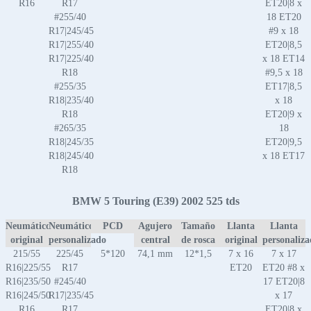
R16
R17
ET20|8 x
#255/40
18 ET20
R17|245/45
#9 x 18
R17|255/40
ET20|8,5
R17|225/40
x 18 ET14
R18
#9,5 x 18
#255/35
ET17|8,5
R18|235/40
x 18
R18
ET20|9 x
#265/35
18
R18|245/35
ET20|9,5
R18|245/40
x 18 ET17
R18
BMW 5 Touring (E39) 2002 525 tds
Neumático
Neumático
PCD
Agujero
Tamaño
Llanta
Llanta
original
personalizado
central
de rosca
original
personaliz
215/55
225/45
5*120
74,1 mm
12*1,5
7 x 16
7 x 17
R16|225/55
R17
ET20
ET20 #8 x
R16|235/50
#245/40
17 ET20|8
R16|245/50
R17|235/45
x 17
R16
R17
ET20|8 x