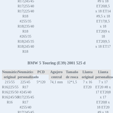
R17|245/45
#9 x 18
R17|255/40
ET20|8,5
R17|225/40
x 18 ET14
R18
#9,5 x 18
#255/35
ET17|8,5
R18|235/40
x 18
R18
ET20|9 x
#265/35
18
R18|245/35
ET20|9,5
R18|245/40
x 18 ET17
R18
BMW 5 Touring (E39) 2001 525 d
Neumático
Neumático
PCD
Agujero
Tamaño
Llanta
Llanta
original
personalizado
central
de rosca
original
personaliz
215/55
225/45
5*120
74,1 mm
12*1,5
7 x 16
7 x 17
R16|225/55
R17
ET20
ET20 #8 x
R16|235/50
#245/40
17 ET20|8
R16|245/50
R17|235/45
x 17
R16
R17
ET20|8 x
#255/40
18 ET20
R17|245/45
#9 x 18