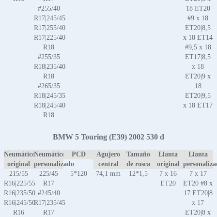
#255/40
18 ET20
R17|245/45
#9 x 18
R17|255/40
ET20|8,5
R17|225/40
x 18 ET14
R18
#9,5 x 18
#255/35
ET17|8,5
R18|235/40
x 18
R18
ET20|9 x
#265/35
18
R18|245/35
ET20|9,5
R18|245/40
x 18 ET17
R18
BMW 5 Touring (E39) 2002 530 d
Neumático
Neumático
PCD
Agujero
Tamaño
Llanta
Llanta
original
personalizado
central
de rosca
original
personaliz
215/55
225/45
5*120
74,1 mm
12*1,5
7 x 16
7 x 17
R16|225/55
R17
ET20
ET20 #8 x
R16|235/50
#245/40
17 ET20|8
R16|245/50
R17|235/45
x 17
R16
R17
ET20|8 x