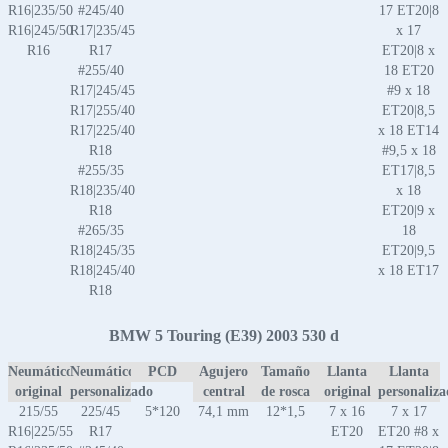
R16|235/50
#245/40
17 ET20|8
R16|245/50
R17|235/45
x 17
R16
R17
ET20|8 x
#255/40
18 ET20
R17|245/45
#9 x 18
R17|255/40
ET20|8,5
R17|225/40
x 18 ET14
R18
#9,5 x 18
#255/35
ET17|8,5
R18|235/40
x 18
R18
ET20|9 x
#265/35
18
R18|245/35
ET20|9,5
R18|245/40
x 18 ET17
R18
BMW 5 Touring (E39) 2003 530 d
Neumático
Neumático
PCD
Agujero
Tamaño
Llanta
Llanta
original
personalizado
central
de rosca
original
personaliz
215/55
225/45
5*120
74,1 mm
12*1,5
7 x 16
7 x 17
R16|225/55
R17
ET20
ET20 #8 x