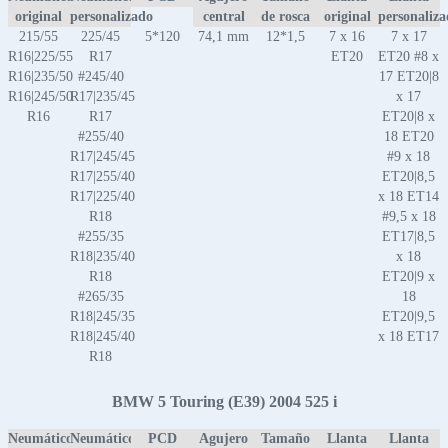
original
personalizado
central
de rosca
original
personaliz
215/55
225/45
5*120
74,1 mm
12*1,5
7 x 16
7 x 17
R16|225/55
R17
ET20
ET20 #8 x
R16|235/50
#245/40
17 ET20|8
R16|245/50
R17|235/45
x 17
R16
R17
ET20|8 x
#255/40
18 ET20
R17|245/45
#9 x 18
R17|255/40
ET20|8,5
R17|225/40
x 18 ET14
R18
#9,5 x 18
#255/35
ET17|8,5
R18|235/40
x 18
R18
ET20|9 x
#265/35
18
R18|245/35
ET20|9,5
R18|245/40
x 18 ET17
R18
BMW 5 Touring (E39) 2004 525 i
Neumático
Neumático
PCD
Agujero
Tamaño
Llanta
Llanta