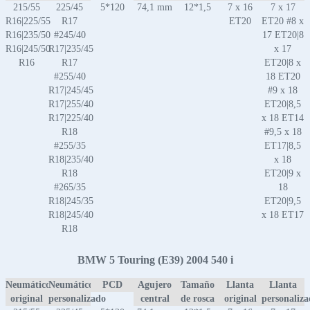
215/55
225/45
5*120
74,1 mm
12*1,5
7 x 16
7 x 17
R16|225/55
R17
ET20
ET20 #8 x
R16|235/50
#245/40
17 ET20|8
R16|245/50
R17|235/45
x 17
R16
R17
ET20|8 x
#255/40
18 ET20
R17|245/45
#9 x 18
R17|255/40
ET20|8,5
R17|225/40
x 18 ET14
R18
#9,5 x 18
#255/35
ET17|8,5
R18|235/40
x 18
R18
ET20|9 x
#265/35
18
R18|245/35
ET20|9,5
R18|245/40
x 18 ET17
R18
BMW 5 Touring (E39) 2004 540 i
Neumático
Neumático
PCD
Agujero
Tamaño
Llanta
Llanta
original
personalizado
central
de rosca
original
personaliz