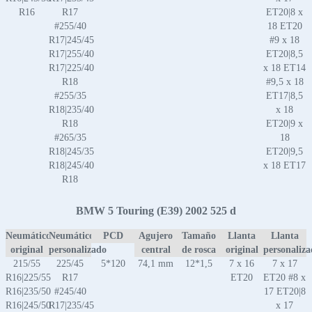
R16
R17
ET20|8 x
#255/40
18 ET20
R17|245/45
#9 x 18
R17|255/40
ET20|8,5
R17|225/40
x 18 ET14
R18
#9,5 x 18
#255/35
ET17|8,5
R18|235/40
x 18
R18
ET20|9 x
#265/35
18
R18|245/35
ET20|9,5
R18|245/40
x 18 ET17
R18
BMW 5 Touring (E39) 2002 525 d
Neumático
Neumático
PCD
Agujero
Tamaño
Llanta
Llanta
original
personalizado
central
de rosca
original
personaliz
215/55
225/45
5*120
74,1 mm
12*1,5
7 x 16
7 x 17
R16|225/55
R17
ET20
ET20 #8 x
R16|235/50
#245/40
17 ET20|8
R16|245/50
R17|235/45
x 17