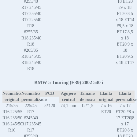
#255/40
18 ET20
R17|245/45
#9 x 18
R17|255/40
ET20|8,5
R17|225/40
x 18 ET14
R18
#9,5 x 18
#255/35
ET17|8,5
R18|235/40
x 18
R18
ET20|9 x
#265/35
18
R18|245/35
ET20|9,5
R18|245/40
x 18 ET17
R18
BMW 5 Touring (E39) 2002 540 i
Neumático
Neumático
PCD
Agujero
Tamaño
Llanta
Llanta
original
personalizado
central
de rosca
original
personaliz
215/55
225/45
5*120
74,1 mm
12*1,5
7 x 16
7 x 17
R16|225/55
R17
ET20
ET20 #8 x
R16|235/50
#245/40
17 ET20|8
R16|245/50
R17|235/45
x 17
R16
R17
ET20|8 x
#255/40
18 ET20