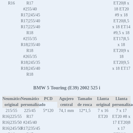
R16
R17
ET20|8 x
#255/40
18 ET20
R17|245/45
#9 x 18
R17|255/40
ET20|8,5
R17|225/40
x 18 ET14
R18
#9,5 x 18
#255/35
ET17|8,5
R18|235/40
x 18
R18
ET20|9 x
#265/35
18
R18|245/35
ET20|9,5
R18|245/40
x 18 ET17
R18
BMW 5 Touring (E39) 2002 525 i
Neumático
Neumático
PCD
Agujero
Tamaño
Llanta
Llanta
original
personalizado
central
de rosca
original
personaliz
215/55
225/45
5*120
74,1 mm
12*1,5
7 x 16
7 x 17
R16|225/55
R17
ET20
ET20 #8 x
R16|235/50
#245/40
17 ET20|8
R16|245/50
R17|235/45
x 17