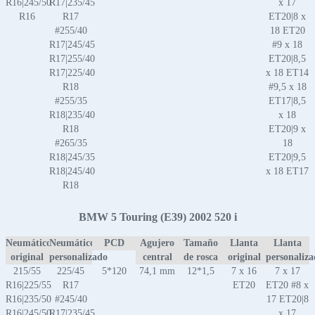
R16|245/50
R17|235/45
x 17
R16
R17
ET20|8 x
#255/40
18 ET20
R17|245/45
#9 x 18
R17|255/40
ET20|8,5
R17|225/40
x 18 ET14
R18
#9,5 x 18
#255/35
ET17|8,5
R18|235/40
x 18
R18
ET20|9 x
#265/35
18
R18|245/35
ET20|9,5
R18|245/40
x 18 ET17
R18
BMW 5 Touring (E39) 2002 520 i
Neumático
Neumático
PCD
Agujero
Tamaño
Llanta
Llanta
original
personalizado
central
de rosca
original
personaliz
215/55
225/45
5*120
74,1 mm
12*1,5
7 x 16
7 x 17
R16|225/55
R17
ET20
ET20 #8 x
R16|235/50
#245/40
17 ET20|8
R16|245/50
R17|235/45
x 17