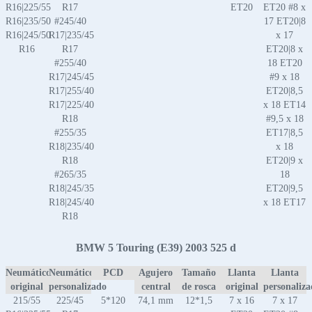
R16|225/55
R17
ET20
ET20 #8 x
R16|235/50
#245/40
17 ET20|8
R16|245/50
R17|235/45
x 17
R16
R17
ET20|8 x
#255/40
18 ET20
R17|245/45
#9 x 18
R17|255/40
ET20|8,5
R17|225/40
x 18 ET14
R18
#9,5 x 18
#255/35
ET17|8,5
R18|235/40
x 18
R18
ET20|9 x
#265/35
18
R18|245/35
ET20|9,5
R18|245/40
x 18 ET17
R18
BMW 5 Touring (E39) 2003 525 d
Neumático
Neumático
PCD
Agujero
Tamaño
Llanta
Llanta
original
personalizado
central
de rosca
original
personaliz
215/55
225/45
5*120
74,1 mm
12*1,5
7 x 16
7 x 17