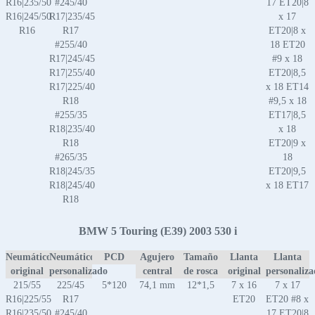
R16|235/50
#245/40
17 ET20|8
R16|245/50
R17|235/45
x 17
R16
R17
ET20|8 x
#255/40
18 ET20
R17|245/45
#9 x 18
R17|255/40
ET20|8,5
R17|225/40
x 18 ET14
R18
#9,5 x 18
#255/35
ET17|8,5
R18|235/40
x 18
R18
ET20|9 x
#265/35
18
R18|245/35
ET20|9,5
R18|245/40
x 18 ET17
R18
BMW 5 Touring (E39) 2003 530 i
Neumático
Neumático
PCD
Agujero
Tamaño
Llanta
Llanta
original
personalizado
central
de rosca
original
personaliz
215/55
225/45
5*120
74,1 mm
12*1,5
7 x 16
7 x 17
R16|225/55
R17
ET20
ET20 #8 x
R16|235/50
#245/40
17 ET20|8