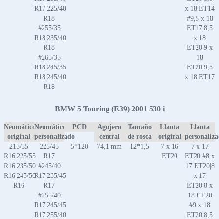
R17|225/40
x 18 ET14
R18
#9,5 x 18
#255/35
ET17|8,5
R18|235/40
x 18
R18
ET20|9 x
#265/35
18
R18|245/35
ET20|9,5
R18|245/40
x 18 ET17
R18
BMW 5 Touring (E39) 2001 530 i
Neumático
Neumático
PCD
Agujero
Tamaño
Llanta
Llanta
original
personalizado
central
de rosca
original
personaliz
215/55
225/45
5*120
74,1 mm
12*1,5
7 x 16
7 x 17
R16|225/55
R17
ET20
ET20 #8 x
R16|235/50
#245/40
17 ET20|8
R16|245/50
R17|235/45
x 17
R16
R17
ET20|8 x
#255/40
18 ET20
R17|245/45
#9 x 18
R17|255/40
ET20|8,5