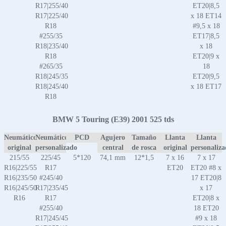
R17|255/40
ET20|8,5
R17|225/40
x 18 ET14
R18
#9,5 x 18
#255/35
ET17|8,5
R18|235/40
x 18
R18
ET20|9 x
#265/35
18
R18|245/35
ET20|9,5
R18|245/40
x 18 ET17
R18
BMW 5 Touring (E39) 2001 525 tds
Neumático
Neumático
PCD
Agujero
Tamaño
Llanta
Llanta
original
personalizado
central
de rosca
original
personaliz
215/55
225/45
5*120
74,1 mm
12*1,5
7 x 16
7 x 17
R16|225/55
R17
ET20
ET20 #8 x
R16|235/50
#245/40
17 ET20|8
R16|245/50
R17|235/45
x 17
R16
R17
ET20|8 x
#255/40
18 ET20
R17|245/45
#9 x 18