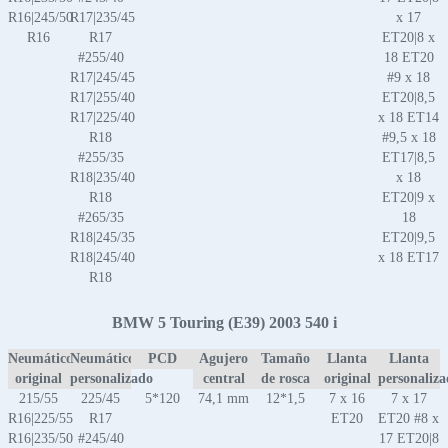
R16|245/50
R17|235/45
x 17
R16
R17
ET20|8 x
#255/40
18 ET20
R17|245/45
#9 x 18
R17|255/40
ET20|8,5
R17|225/40
x 18 ET14
R18
#9,5 x 18
#255/35
ET17|8,5
R18|235/40
x 18
R18
ET20|9 x
#265/35
18
R18|245/35
ET20|9,5
R18|245/40
x 18 ET17
R18
BMW 5 Touring (E39) 2003 540 i
Neumático
Neumático
PCD
Agujero
Tamaño
Llanta
Llanta
original
personalizado
central
de rosca
original
personaliz
215/55
225/45
5*120
74,1 mm
12*1,5
7 x 16
7 x 17
R16|225/55
R17
ET20
ET20 #8 x
R16|235/50
#245/40
17 ET20|8