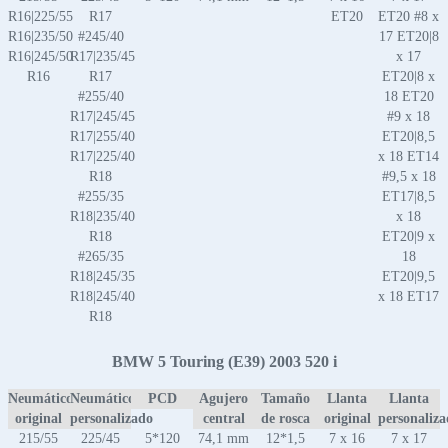
R16|225/55
R17
ET20
ET20 #8 x
R16|235/50
#245/40
17 ET20|8
R16|245/50
R17|235/45
x 17
R16
R17
ET20|8 x
#255/40
18 ET20
R17|245/45
#9 x 18
R17|255/40
ET20|8,5
R17|225/40
x 18 ET14
R18
#9,5 x 18
#255/35
ET17|8,5
R18|235/40
x 18
R18
ET20|9 x
#265/35
18
R18|245/35
ET20|9,5
R18|245/40
x 18 ET17
R18
BMW 5 Touring (E39) 2003 520 i
Neumático
Neumático
PCD
Agujero
Tamaño
Llanta
Llanta
original
personalizado
central
de rosca
original
personaliz
215/55
225/45
5*120
74,1 mm
12*1,5
7 x 16
7 x 17