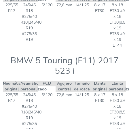
225/55
245/45
5*120
72,6 mm
14*1,25
8 x 17
8 x 18
R17
R18
ET30
ET30 #9
#275/40
x 18
R18|245/40
ET30|8,5
R19
x 19
#275/35
ET33 #9
R19
x 19
ET44
BMW 5 Touring (F11) 2017
523 i
Neumático
Neumático
PCD
Agujero
Tamaño
Llanta
Llanta
original
personalizado
central
de rosca
original
personaliz
225/55
245/45
5*120
72,6 mm
14*1,25
8 x 17
8 x 18
R17
R18
ET30
ET30 #9
#275/40
x 18
R18|245/40
ET30|8,5
R19
x 19
#275/35
ET33 #9