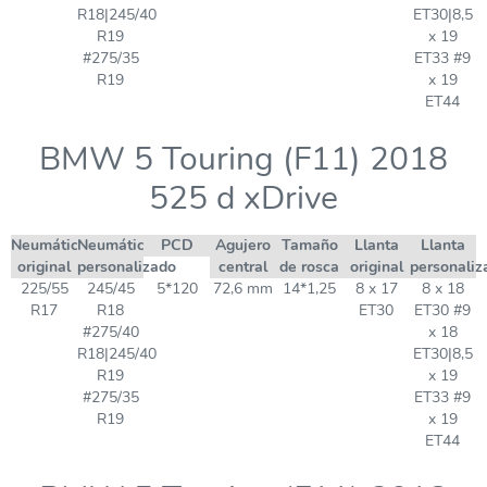
R18|245/40
ET30|8,5
R19
x 19
#275/35
ET33 #9
R19
x 19
ET44
BMW 5 Touring (F11) 2018
525 d xDrive
Neumático
Neumático
PCD
Agujero
Tamaño
Llanta
Llanta
original
personalizado
central
de rosca
original
personaliz
225/55
245/45
5*120
72,6 mm
14*1,25
8 x 17
8 x 18
R17
R18
ET30
ET30 #9
#275/40
x 18
R18|245/40
ET30|8,5
R19
x 19
#275/35
ET33 #9
R19
x 19
ET44