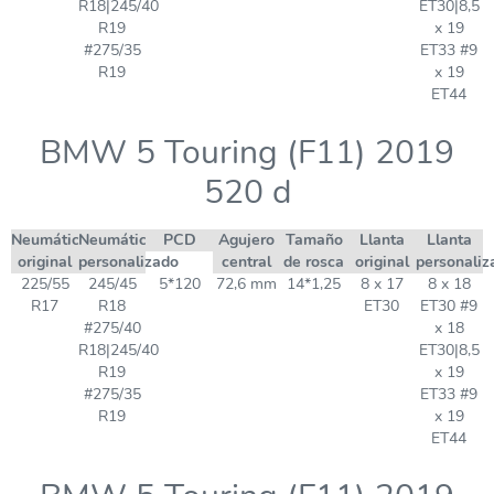
R18|245/40
ET30|8,5
R19
x 19
#275/35
ET33 #9
R19
x 19
ET44
BMW 5 Touring (F11) 2019
520 d
Neumático
Neumático
PCD
Agujero
Tamaño
Llanta
Llanta
original
personalizado
central
de rosca
original
personaliz
225/55
245/45
5*120
72,6 mm
14*1,25
8 x 17
8 x 18
R17
R18
ET30
ET30 #9
#275/40
x 18
R18|245/40
ET30|8,5
R19
x 19
#275/35
ET33 #9
R19
x 19
ET44