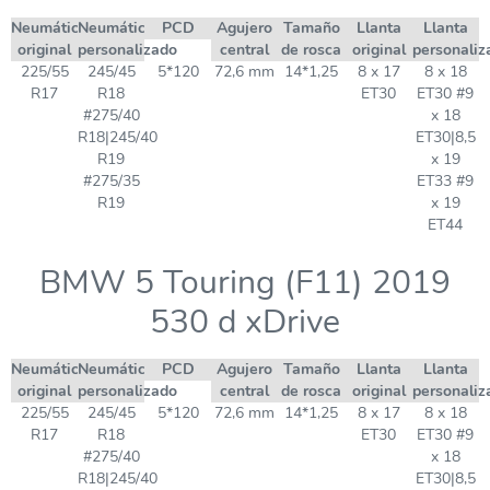
Neumático
Neumático
PCD
Agujero
Tamaño
Llanta
Llanta
original
personalizado
central
de rosca
original
personaliz
225/55
245/45
5*120
72,6 mm
14*1,25
8 x 17
8 x 18
R17
R18
ET30
ET30 #9
#275/40
x 18
R18|245/40
ET30|8,5
R19
x 19
#275/35
ET33 #9
R19
x 19
ET44
BMW 5 Touring (F11) 2019
530 d xDrive
Neumático
Neumático
PCD
Agujero
Tamaño
Llanta
Llanta
original
personalizado
central
de rosca
original
personaliz
225/55
245/45
5*120
72,6 mm
14*1,25
8 x 17
8 x 18
R17
R18
ET30
ET30 #9
#275/40
x 18
R18|245/40
ET30|8,5