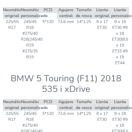
Neumático
Neumático
PCD
Agujero
Tamaño
Llanta
Llanta
original
personalizado
central
de rosca
original
personaliz
225/55
245/45
5*120
72,6 mm
14*1,25
8 x 17
8 x 18
R17
R18
ET30
ET30 #9
#275/40
x 18
R18|245/40
ET30|8,5
R19
x 19
#275/35
ET33 #9
R19
x 19
ET44
BMW 5 Touring (F11) 2018
535 i xDrive
Neumático
Neumático
PCD
Agujero
Tamaño
Llanta
Llanta
original
personalizado
central
de rosca
original
personaliz
225/55
245/45
5*120
72,6 mm
14*1,25
8 x 17
8 x 18
R17
R18
ET30
ET30 #9
#275/40
x 18
R18|245/40
ET30|8,5