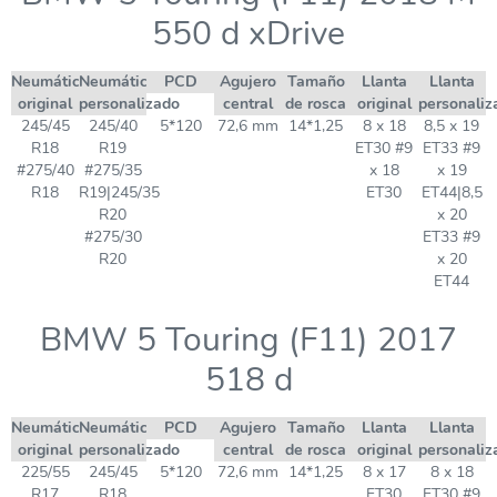
550 d xDrive
Neumático
Neumático
PCD
Agujero
Tamaño
Llanta
Llanta
original
personalizado
central
de rosca
original
personaliz
245/45
245/40
5*120
72,6 mm
14*1,25
8 x 18
8,5 x 19
R18
R19
ET30 #9
ET33 #9
#275/40
#275/35
x 18
x 19
R18
R19|245/35
ET30
ET44|8,5
R20
x 20
#275/30
ET33 #9
R20
x 20
ET44
BMW 5 Touring (F11) 2017
518 d
Neumático
Neumático
PCD
Agujero
Tamaño
Llanta
Llanta
original
personalizado
central
de rosca
original
personaliz
225/55
245/45
5*120
72,6 mm
14*1,25
8 x 17
8 x 18
R17
R18
ET30
ET30 #9