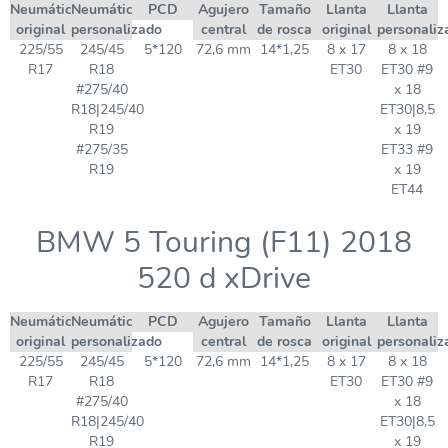
Neumático
Neumático
PCD
Agujero
Tamaño
Llanta
Llanta
original
personalizado
central
de rosca
original
personaliz
225/55
245/45
5*120
72,6 mm
14*1,25
8 x 17
8 x 18
R17
R18
ET30
ET30 #9
#275/40
x 18
R18|245/40
ET30|8,5
R19
x 19
#275/35
ET33 #9
R19
x 19
ET44
BMW 5 Touring (F11) 2018
520 d xDrive
Neumático
Neumático
PCD
Agujero
Tamaño
Llanta
Llanta
original
personalizado
central
de rosca
original
personaliz
225/55
245/45
5*120
72,6 mm
14*1,25
8 x 17
8 x 18
R17
R18
ET30
ET30 #9
#275/40
x 18
R18|245/40
ET30|8,5
R19
x 19