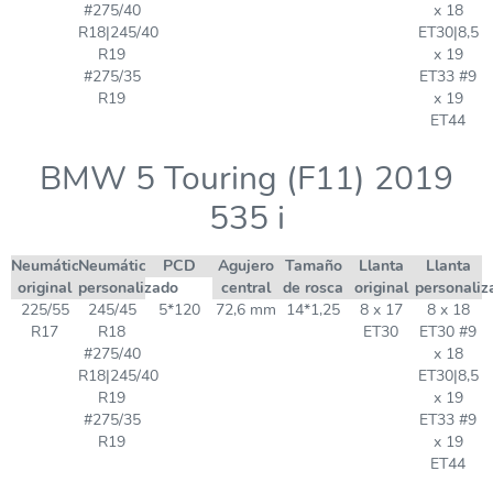
#275/40
x 18
R18|245/40
ET30|8,5
R19
x 19
#275/35
ET33 #9
R19
x 19
ET44
BMW 5 Touring (F11) 2019
535 i
Neumático
Neumático
PCD
Agujero
Tamaño
Llanta
Llanta
original
personalizado
central
de rosca
original
personaliz
225/55
245/45
5*120
72,6 mm
14*1,25
8 x 17
8 x 18
R17
R18
ET30
ET30 #9
#275/40
x 18
R18|245/40
ET30|8,5
R19
x 19
#275/35
ET33 #9
R19
x 19
ET44