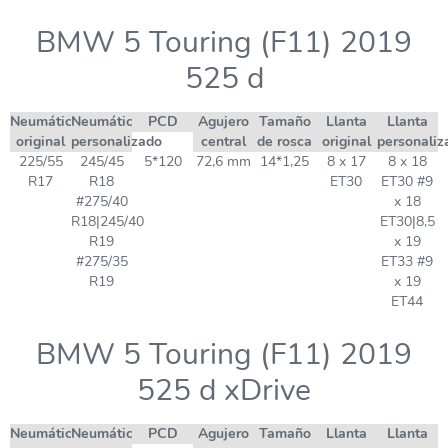
BMW 5 Touring (F11) 2019
525 d
Neumático
Neumático
PCD
Agujero
Tamaño
Llanta
Llanta
original
personalizado
central
de rosca
original
personaliz
225/55
245/45
5*120
72,6 mm
14*1,25
8 x 17
8 x 18
R17
R18
ET30
ET30 #9
#275/40
x 18
R18|245/40
ET30|8,5
R19
x 19
#275/35
ET33 #9
R19
x 19
ET44
BMW 5 Touring (F11) 2019
525 d xDrive
Neumático
Neumático
PCD
Agujero
Tamaño
Llanta
Llanta