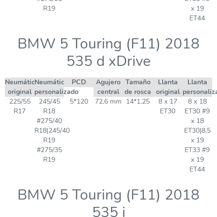
R19
x 19
ET44
BMW 5 Touring (F11) 2018
535 d xDrive
Neumático
Neumático
PCD
Agujero
Tamaño
Llanta
Llanta
original
personalizado
central
de rosca
original
personaliz
225/55
245/45
5*120
72,6 mm
14*1,25
8 x 17
8 x 18
R17
R18
ET30
ET30 #9
#275/40
x 18
R18|245/40
ET30|8,5
R19
x 19
#275/35
ET33 #9
R19
x 19
ET44
BMW 5 Touring (F11) 2018
535 i