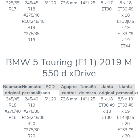
225/55
245/45
5*120
72,6 mm
14*1,25
8 x 17
8 x 18
R17
R18
ET30
ET30 #9
#275/40
x 18
R18|245/40
ET30|8,5
R19
x 19
#275/35
ET33 #9
R19
x 19
ET44
BMW 5 Touring (F11) 2019 M
550 d xDrive
Neumático
Neumático
PCD
Agujero
Tamaño
Llanta
Llanta
original
personalizado
central
de rosca
original
personaliz
245/45
245/40
5*120
72,6 mm
14*1,25
8 x 18
8,5 x 19
R18
R19
ET30 #9
ET33 #9
#275/40
#275/35
x 18
x 19
R18
R19|245/35
ET30
ET44|8,5
R20
x 20
#275/30
ET33 #9
R20
x 20