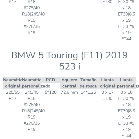
R17
R18
ET30
ET30 #9
#275/40
x 18
R18|245/40
ET30|8,5
R19
x 19
#275/35
ET33 #9
R19
x 19
ET44
BMW 5 Touring (F11) 2019
523 i
Neumático
Neumático
PCD
Agujero
Tamaño
Llanta
Llanta
original
personalizado
central
de rosca
original
personaliz
225/55
245/45
5*120
72,6 mm
14*1,25
8 x 17
8 x 18
R17
R18
ET30
ET30 #9
#275/40
x 18
R18|245/40
ET30|8,5
R19
x 19
#275/35
ET33 #9
R19
x 19
ET44