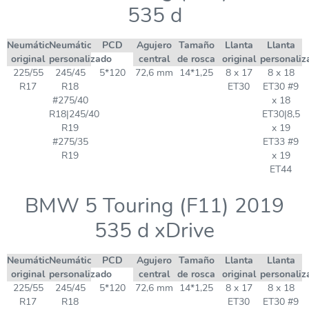
535 d
Neumático
Neumático
PCD
Agujero
Tamaño
Llanta
Llanta
original
personalizado
central
de rosca
original
personaliz
225/55
245/45
5*120
72,6 mm
14*1,25
8 x 17
8 x 18
R17
R18
ET30
ET30 #9
#275/40
x 18
R18|245/40
ET30|8,5
R19
x 19
#275/35
ET33 #9
R19
x 19
ET44
BMW 5 Touring (F11) 2019
535 d xDrive
Neumático
Neumático
PCD
Agujero
Tamaño
Llanta
Llanta
original
personalizado
central
de rosca
original
personaliz
225/55
245/45
5*120
72,6 mm
14*1,25
8 x 17
8 x 18
R17
R18
ET30
ET30 #9