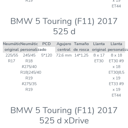
R19
x 19
ET44
BMW 5 Touring (F11) 2017
525 d
Neumático
Neumático
PCD
Agujero
Tamaño
Llanta
Llanta
original
personalizado
central
de rosca
original
personaliz
225/55
245/45
5*120
72,6 mm
14*1,25
8 x 17
8 x 18
R17
R18
ET30
ET30 #9
#275/40
x 18
R18|245/40
ET30|8,5
R19
x 19
#275/35
ET33 #9
R19
x 19
ET44
BMW 5 Touring (F11) 2017
525 d xDrive