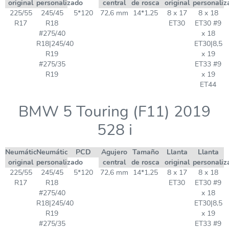
original
personalizado
central
de rosca
original
personaliz
225/55
245/45
5*120
72,6 mm
14*1,25
8 x 17
8 x 18
R17
R18
ET30
ET30 #9
#275/40
x 18
R18|245/40
ET30|8,5
R19
x 19
#275/35
ET33 #9
R19
x 19
ET44
BMW 5 Touring (F11) 2019
528 i
Neumático
Neumático
PCD
Agujero
Tamaño
Llanta
Llanta
original
personalizado
central
de rosca
original
personaliz
225/55
245/45
5*120
72,6 mm
14*1,25
8 x 17
8 x 18
R17
R18
ET30
ET30 #9
#275/40
x 18
R18|245/40
ET30|8,5
R19
x 19
#275/35
ET33 #9