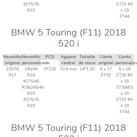
#275/35
ET33 #9
R19
x 19
ET44
BMW 5 Touring (F11) 2018
520 i
Neumático
Neumático
PCD
Agujero
Tamaño
Llanta
Llanta
original
personalizado
central
de rosca
original
personaliz
225/55
245/45
5*120
72,6 mm
14*1,25
8 x 17
8 x 18
R17
R18
ET30
ET30 #9
#275/40
x 18
R18|245/40
ET30|8,5
R19
x 19
#275/35
ET33 #9
R19
x 19
ET44
BMW 5 Touring (F11) 2018