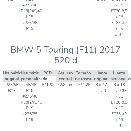
#275/40
x 18
R18|245/40
ET30|8,5
R19
x 19
#275/35
ET33 #9
R19
x 19
ET44
BMW 5 Touring (F11) 2017
520 d
Neumático
Neumático
PCD
Agujero
Tamaño
Llanta
Llanta
original
personalizado
central
de rosca
original
personaliz
225/55
245/45
5*120
72,6 mm
14*1,25
8 x 17
8 x 18
R17
R18
ET30
ET30 #9
#275/40
x 18
R18|245/40
ET30|8,5
R19
x 19
#275/35
ET33 #9
R19
x 19
ET44