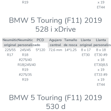
R19
x 19
ET44
BMW 5 Touring (F11) 2019
528 i xDrive
Neumático
Neumático
PCD
Agujero
Tamaño
Llanta
Llanta
original
personalizado
central
de rosca
original
personaliz
225/55
245/45
5*120
72,6 mm
14*1,25
8 x 17
8 x 18
R17
R18
ET30
ET30 #9
#275/40
x 18
R18|245/40
ET30|8,5
R19
x 19
#275/35
ET33 #9
R19
x 19
ET44
BMW 5 Touring (F11) 2019
530 d