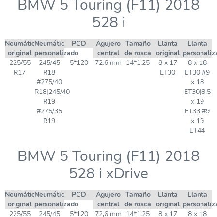
BMW 5 Touring (F11) 2018
528 i
Neumático
Neumático
PCD
Agujero
Tamaño
Llanta
Llanta
original
personalizado
central
de rosca
original
personaliz
225/55
245/45
5*120
72,6 mm
14*1,25
8 x 17
8 x 18
R17
R18
ET30
ET30 #9
#275/40
x 18
R18|245/40
ET30|8,5
R19
x 19
#275/35
ET33 #9
R19
x 19
ET44
BMW 5 Touring (F11) 2018
528 i xDrive
Neumático
Neumático
PCD
Agujero
Tamaño
Llanta
Llanta
original
personalizado
central
de rosca
original
personaliz
225/55
245/45
5*120
72,6 mm
14*1,25
8 x 17
8 x 18