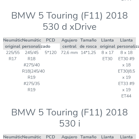
BMW 5 Touring (F11) 2018
530 d xDrive
Neumático
Neumático
PCD
Agujero
Tamaño
Llanta
Llanta
original
personalizado
central
de rosca
original
personaliz
225/55
245/45
5*120
72,6 mm
14*1,25
8 x 17
8 x 18
R17
R18
ET30
ET30 #9
#275/40
x 18
R18|245/40
ET30|8,5
R19
x 19
#275/35
ET33 #9
R19
x 19
ET44
BMW 5 Touring (F11) 2018
530 i
Neumático
Neumático
PCD
Agujero
Tamaño
Llanta
Llanta