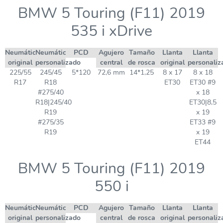
BMW 5 Touring (F11) 2019
535 i xDrive
Neumático
Neumático
PCD
Agujero
Tamaño
Llanta
Llanta
original
personalizado
central
de rosca
original
personaliz
225/55
245/45
5*120
72,6 mm
14*1,25
8 x 17
8 x 18
R17
R18
ET30
ET30 #9
#275/40
x 18
R18|245/40
ET30|8,5
R19
x 19
#275/35
ET33 #9
R19
x 19
ET44
BMW 5 Touring (F11) 2019
550 i
Neumático
Neumático
PCD
Agujero
Tamaño
Llanta
Llanta
original
personalizado
central
de rosca
original
personaliz