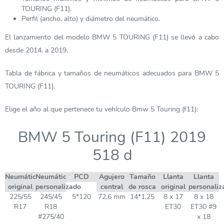
TOURING (F11).
Perfil (ancho, alto) y diámetro del neumático.
El lanzamiento del modelo BMW 5 TOURING (F11) se llevó a cabo
desde 2014. a 2019.
Tabla de fábrica y tamaños de neumáticos adecuados para BMW 5
TOURING (F11).
Elige el año al que pertenece tu vehículo Bmw 5 Touring (f11):
BMW 5 Touring (F11) 2019
518 d
Neumático
Neumático
PCD
Agujero
Tamaño
Llanta
Llanta
original
personalizado
central
de rosca
original
personaliz
225/55
245/45
5*120
72,6 mm
14*1,25
8 x 17
8 x 18
R17
R18
ET30
ET30 #9
#275/40
x 18