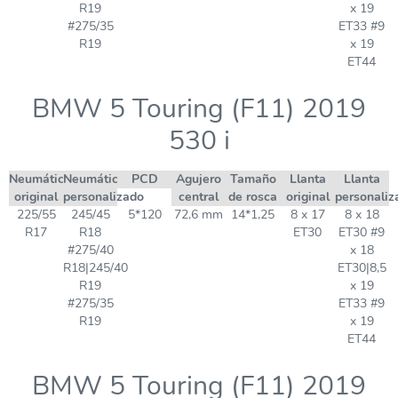
R19
x 19
#275/35
ET33 #9
R19
x 19
ET44
BMW 5 Touring (F11) 2019
530 i
Neumático
Neumático
PCD
Agujero
Tamaño
Llanta
Llanta
original
personalizado
central
de rosca
original
personaliz
225/55
245/45
5*120
72,6 mm
14*1,25
8 x 17
8 x 18
R17
R18
ET30
ET30 #9
#275/40
x 18
R18|245/40
ET30|8,5
R19
x 19
#275/35
ET33 #9
R19
x 19
ET44
BMW 5 Touring (F11) 2019