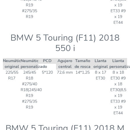
R19
x 19
#275/35
ET33 #9
R19
x 19
ET44
BMW 5 Touring (F11) 2018
550 i
Neumático
Neumático
PCD
Agujero
Tamaño
Llanta
Llanta
original
personalizado
central
de rosca
original
personaliz
225/55
245/45
5*120
72,6 mm
14*1,25
8 x 17
8 x 18
R17
R18
ET30
ET30 #9
#275/40
x 18
R18|245/40
ET30|8,5
R19
x 19
#275/35
ET33 #9
R19
x 19
ET44
BMW 5 Touring (F11) 2018 M