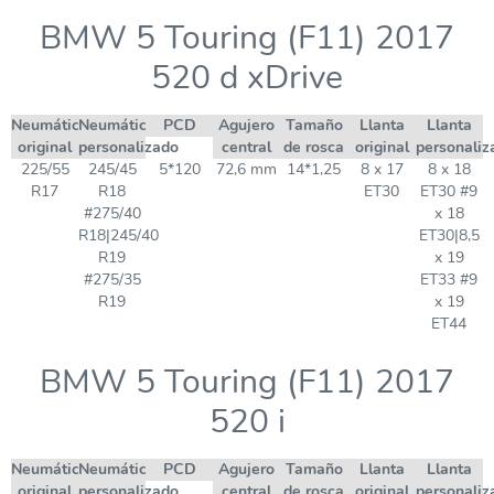
BMW 5 Touring (F11) 2017
520 d xDrive
Neumático
Neumático
PCD
Agujero
Tamaño
Llanta
Llanta
original
personalizado
central
de rosca
original
personaliz
225/55
245/45
5*120
72,6 mm
14*1,25
8 x 17
8 x 18
R17
R18
ET30
ET30 #9
#275/40
x 18
R18|245/40
ET30|8,5
R19
x 19
#275/35
ET33 #9
R19
x 19
ET44
BMW 5 Touring (F11) 2017
520 i
Neumático
Neumático
PCD
Agujero
Tamaño
Llanta
Llanta
original
personalizado
central
de rosca
original
personaliz