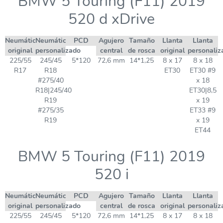
BMW 5 Touring (F11) 2019
520 d xDrive
Neumático
Neumático
PCD
Agujero
Tamaño
Llanta
Llanta
original
personalizado
central
de rosca
original
personaliz
225/55
245/45
5*120
72,6 mm
14*1,25
8 x 17
8 x 18
R17
R18
ET30
ET30 #9
#275/40
x 18
R18|245/40
ET30|8,5
R19
x 19
#275/35
ET33 #9
R19
x 19
ET44
BMW 5 Touring (F11) 2019
520 i
Neumático
Neumático
PCD
Agujero
Tamaño
Llanta
Llanta
original
personalizado
central
de rosca
original
personaliz
225/55
245/45
5*120
72,6 mm
14*1,25
8 x 17
8 x 18