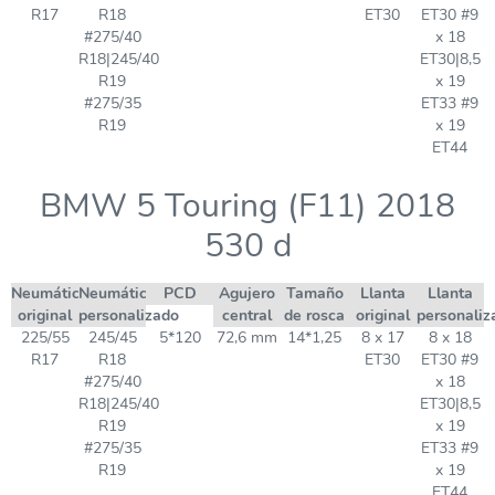
R17
R18
ET30
ET30 #9
#275/40
x 18
R18|245/40
ET30|8,5
R19
x 19
#275/35
ET33 #9
R19
x 19
ET44
BMW 5 Touring (F11) 2018
530 d
Neumático
Neumático
PCD
Agujero
Tamaño
Llanta
Llanta
original
personalizado
central
de rosca
original
personaliz
225/55
245/45
5*120
72,6 mm
14*1,25
8 x 17
8 x 18
R17
R18
ET30
ET30 #9
#275/40
x 18
R18|245/40
ET30|8,5
R19
x 19
#275/35
ET33 #9
R19
x 19
ET44