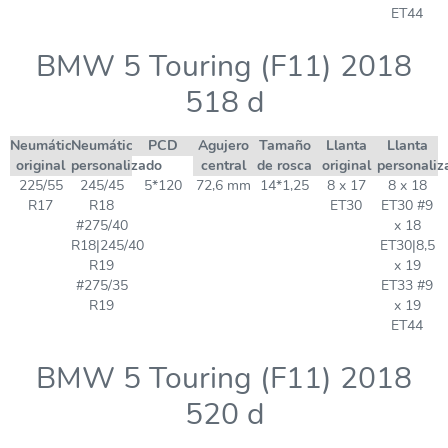
ET44
BMW 5 Touring (F11) 2018
518 d
Neumático
Neumático
PCD
Agujero
Tamaño
Llanta
Llanta
original
personalizado
central
de rosca
original
personaliz
225/55
245/45
5*120
72,6 mm
14*1,25
8 x 17
8 x 18
R17
R18
ET30
ET30 #9
#275/40
x 18
R18|245/40
ET30|8,5
R19
x 19
#275/35
ET33 #9
R19
x 19
ET44
BMW 5 Touring (F11) 2018
520 d