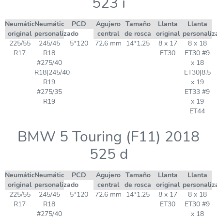
523 i
Neumático
Neumático
PCD
Agujero
Tamaño
Llanta
Llanta
original
personalizado
central
de rosca
original
personaliz
225/55
245/45
5*120
72,6 mm
14*1,25
8 x 17
8 x 18
R17
R18
ET30
ET30 #9
#275/40
x 18
R18|245/40
ET30|8,5
R19
x 19
#275/35
ET33 #9
R19
x 19
ET44
BMW 5 Touring (F11) 2018
525 d
Neumático
Neumático
PCD
Agujero
Tamaño
Llanta
Llanta
original
personalizado
central
de rosca
original
personaliz
225/55
245/45
5*120
72,6 mm
14*1,25
8 x 17
8 x 18
R17
R18
ET30
ET30 #9
#275/40
x 18