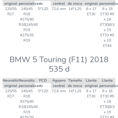
original
personalizado
central
de rosca
original
personaliz
225/55
245/45
5*120
72,6 mm
14*1,25
8 x 17
8 x 18
R17
R18
ET30
ET30 #9
#275/40
x 18
R18|245/40
ET30|8,5
R19
x 19
#275/35
ET33 #9
R19
x 19
ET44
BMW 5 Touring (F11) 2018
535 d
Neumático
Neumático
PCD
Agujero
Tamaño
Llanta
Llanta
original
personalizado
central
de rosca
original
personaliz
225/55
245/45
5*120
72,6 mm
14*1,25
8 x 17
8 x 18
R17
R18
ET30
ET30 #9
#275/40
x 18
R18|245/40
ET30|8,5
R19
x 19
#275/35
ET33 #9