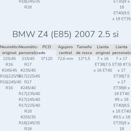
R18|245/35
ET35|9 x
R18
18
ET40|9,5
x 18 ET35
BMW Z4 (E85) 2007 2.5 si
Neumático
Neumático
PCD
Agujero
Tamaño
Llanta
Llanta
original
personalizado
central
de rosca
original
personali
225/45
215/45
5*120
72,6 mm
12*1,5
7 x 16
7 x 17
R16
R17
ET38|7,5
ET38 #7,5
#245/45
#235/40
x 16 ET40
x 17
R16|225/50
R17|225/45
ET38|7,5
R16|245/45
R17
x 17
R16
#245/40
ET38|8 x
R17|235/40
18 ET40
R17|245/40
#9 x 18
R17|225/40
ET40|8,5
R18
x 18 ET40
#255/35
#9,5 x 18
R18|245/35
ET35|9 x
R18
18