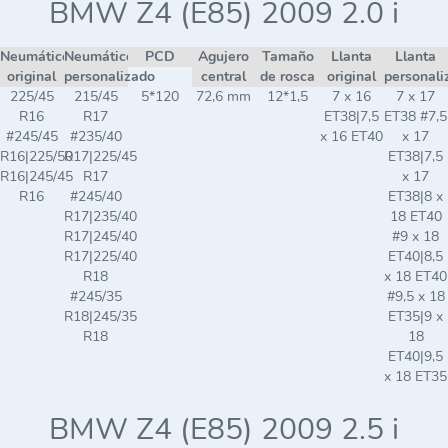
BMW Z4 (E85) 2009 2.0 i
Neumático
Neumático
PCD
Agujero
Tamaño
Llanta
Llanta
original
personalizado
central
de rosca
original
personali
225/45
215/45
5*120
72,6 mm
12*1,5
7 x 16
7 x 17
R16
R17
ET38|7,5
ET38 #7,5
#245/45
#235/40
x 16 ET40
x 17
R16|225/50
R17|225/45
ET38|7,5
R16|245/45
R17
x 17
R16
#245/40
ET38|8 x
R17|235/40
18 ET40
R17|245/40
#9 x 18
R17|225/40
ET40|8,5
R18
x 18 ET40
#245/35
#9,5 x 18
R18|245/35
ET35|9 x
R18
18
ET40|9,5
x 18 ET35
BMW Z4 (E85) 2009 2.5 i