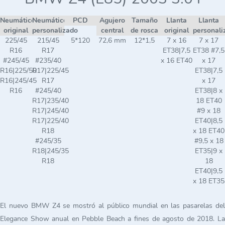
Neumático
Neumático
PCD
Agujero
Tamaño
Llanta
Llanta
original
personalizado
central
de rosca
original
personali
225/45
215/45
5*120
72,6 mm
12*1,5
7 x 16
7 x 17
R16
R17
ET38|7,5
ET38 #7,5
#245/45
#235/40
x 16 ET40
x 17
R16|225/50
R17|225/45
ET38|7,5
R16|245/45
R17
x 17
R16
#245/40
ET38|8 x
R17|235/40
18 ET40
R17|245/40
#9 x 18
R17|225/40
ET40|8,5
R18
x 18 ET40
#245/35
#9,5 x 18
R18|245/35
ET35|9 x
R18
18
ET40|9,5
x 18 ET35
El nuevo BMW Z4 se mostró al público mundial en las pasarelas del
Elegance Show anual en Pebble Beach a fines de agosto de 2018. La