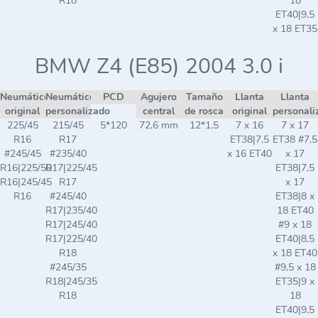
R18
18
ET40|9,5
x 18 ET35
BMW Z4 (E85) 2004 3.0 i
Neumático
Neumático
PCD
Agujero
Tamaño
Llanta
Llanta
original
personalizado
central
de rosca
original
personali
225/45
215/45
5*120
72,6 mm
12*1,5
7 x 16
7 x 17
R16
R17
ET38|7,5
ET38 #7,5
#245/45
#235/40
x 16 ET40
x 17
R16|225/50
R17|225/45
ET38|7,5
R16|245/45
R17
x 17
R16
#245/40
ET38|8 x
R17|235/40
18 ET40
R17|245/40
#9 x 18
R17|225/40
ET40|8,5
R18
x 18 ET40
#245/35
#9,5 x 18
R18|245/35
ET35|9 x
R18
18
ET40|9,5