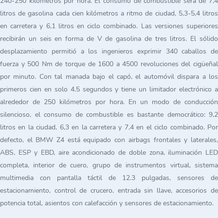
240-250 kilómetros por hora. El consumo de combustible será de 7,4
litros de gasolina cada cien kilómetros a ritmo de ciudad, 5,3-5,4 litros
en carretera y 6,1 litros en ciclo combinado. Las versiones superiores
recibirán un seis en forma de V de gasolina de tres litros. El sólido
desplazamiento permitió a los ingenieros exprimir 340 caballos de
fuerza y 500 Nm de torque de 1600 a 4500 revoluciones del cigüeñal
por minuto. Con tal manada bajo el capó, el automóvil dispara a los
primeros cien en solo 4.5 segundos y tiene un limitador electrónico a
alrededor de 250 kilómetros por hora. En un modo de conducción
silencioso, el consumo de combustible es bastante democrático: 9,2
litros en la ciudad, 6,3 en la carretera y 7,4 en el ciclo combinado. Por
defecto, el BMW Z4 está equipado con airbags frontales y laterales,
ABS, ESP y EBD, aire acondicionado de doble zona, iluminación LED
completa, interior de cuero, grupo de instrumentos virtual, sistema
multimedia con pantalla táctil de 12.3 pulgadas, sensores de
estacionamiento, control de crucero, entrada sin llave, accesorios de
potencia total, asientos con calefacción y sensores de estacionamiento.