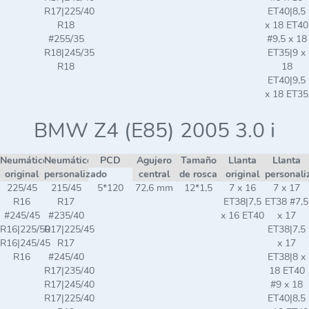
R17|225/40
ET40|8,5
R18
x 18 ET40
#255/35
#9,5 x 18
R18|245/35
ET35|9 x
R18
18
ET40|9,5
x 18 ET35
BMW Z4 (E85) 2005 3.0 i
Neumático
Neumático
PCD
Agujero
Tamaño
Llanta
Llanta
original
personalizado
central
de rosca
original
personali
225/45
215/45
5*120
72,6 mm
12*1,5
7 x 16
7 x 17
R16
R17
ET38|7,5
ET38 #7,5
#245/45
#235/40
x 16 ET40
x 17
R16|225/50
R17|225/45
ET38|7,5
R16|245/45
R17
x 17
R16
#245/40
ET38|8 x
R17|235/40
18 ET40
R17|245/40
#9 x 18
R17|225/40
ET40|8,5