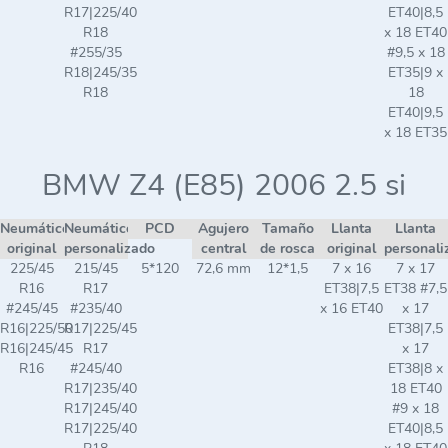
R17|225/40
ET40|8,5
R18
x 18 ET40
#255/35
#9,5 x 18
R18|245/35
ET35|9 x
R18
18
ET40|9,5
x 18 ET35
BMW Z4 (E85) 2006 2.5 si
Neumático
Neumático
PCD
Agujero
Tamaño
Llanta
Llanta
original
personalizado
central
de rosca
original
personali
225/45
215/45
5*120
72,6 mm
12*1,5
7 x 16
7 x 17
R16
R17
ET38|7,5
ET38 #7,5
#245/45
#235/40
x 16 ET40
x 17
R16|225/50
R17|225/45
ET38|7,5
R16|245/45
R17
x 17
R16
#245/40
ET38|8 x
R17|235/40
18 ET40
R17|245/40
#9 x 18
R17|225/40
ET40|8,5