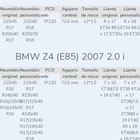
Neumático
Neumático
PCD
Agujero
Tamaño
Llanta
Llanta
original
personalizado
central
de rosca
original
personali
225/45
225/40
5*120
72,6 mm
12*1,5
8 x 17
8 x 18
R17
R18
ET34 #8,5
ET34 #8,5
#255/40
#255/35
x 17 ET30
x 18 ET30
R17
R18
BMW Z4 (E85) 2007 2.0 i
Neumático
Neumático
PCD
Agujero
Tamaño
Llanta
Llanta
original
personalizado
central
de rosca
original
personali
225/45
215/45
5*120
72,6 mm
12*1,5
7 x 16
7 x 17
R16
R17
ET38|7,5
ET38 #7,5
#245/45
#235/40
x 16 ET40
x 17
R16|225/50
R17|225/45
ET38|7,5
R16|245/45
R17
x 17
R16
#245/40
ET38|8 x
R17|235/40
18 ET40
R17|245/40
#9 x 18
R17|225/40
ET40|8,5
R18
x 18 ET40