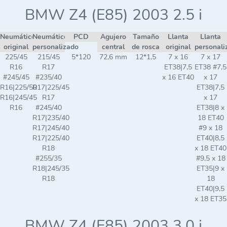
BMW Z4 (E85) 2003 2.5 i
Neumático
Neumático
PCD
Agujero
Tamaño
Llanta
Llanta
original
personalizado
central
de rosca
original
personali
225/45
215/45
5*120
72,6 mm
12*1,5
7 x 16
7 x 17
R16
R17
ET38|7,5
ET38 #7,5
#245/45
#235/40
x 16 ET40
x 17
R16|225/50
R17|225/45
ET38|7,5
R16|245/45
R17
x 17
R16
#245/40
ET38|8 x
R17|235/40
18 ET40
R17|245/40
#9 x 18
R17|225/40
ET40|8,5
R18
x 18 ET40
#255/35
#9,5 x 18
R18|245/35
ET35|9 x
R18
18
ET40|9,5
x 18 ET35
BMW Z4 (E85) 2003 3.0 i