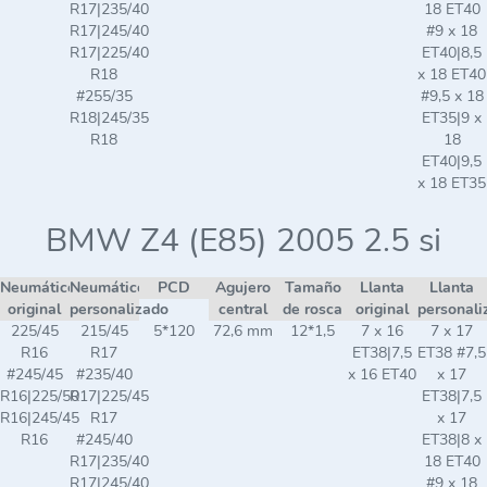
R17|235/40
18 ET40
R17|245/40
#9 x 18
R17|225/40
ET40|8,5
R18
x 18 ET40
#255/35
#9,5 x 18
R18|245/35
ET35|9 x
R18
18
ET40|9,5
x 18 ET35
BMW Z4 (E85) 2005 2.5 si
Neumático
Neumático
PCD
Agujero
Tamaño
Llanta
Llanta
original
personalizado
central
de rosca
original
personali
225/45
215/45
5*120
72,6 mm
12*1,5
7 x 16
7 x 17
R16
R17
ET38|7,5
ET38 #7,5
#245/45
#235/40
x 16 ET40
x 17
R16|225/50
R17|225/45
ET38|7,5
R16|245/45
R17
x 17
R16
#245/40
ET38|8 x
R17|235/40
18 ET40
R17|245/40
#9 x 18