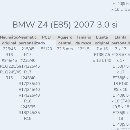
ET40|9,5
x 18 ET35
BMW Z4 (E85) 2007 3.0 si
Neumático
Neumático
PCD
Agujero
Tamaño
Llanta
Llanta
original
personalizado
central
de rosca
original
personali
225/45
215/45
5*120
72,6 mm
12*1,5
7 x 16
7 x 17
R16
R17
ET38|7,5
ET38 #7,5
#245/45
#235/40
x 16 ET40
x 17
R16|225/50
R17|225/45
ET38|7,5
R16|245/45
R17
x 17
R16
#245/40
ET38|8 x
R17|235/40
18 ET40
R17|245/40
#9 x 18
R17|225/40
ET40|8,5
R18
x 18 ET40
#245/35
#9,5 x 18
R18|245/35
ET35|9 x
R18
18
ET40|9,5