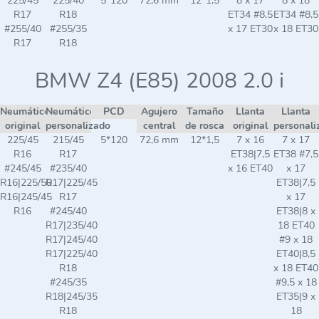
225/45
225/40
5*120
72,6 mm
12*1,5
8 x 17
8 x 18
R17
R18
ET34 #8,5
ET34 #8,5
#255/40
#255/35
x 17 ET30
x 18 ET30
R17
R18
BMW Z4 (E85) 2008 2.0 i
Neumático
Neumático
PCD
Agujero
Tamaño
Llanta
Llanta
original
personalizado
central
de rosca
original
personali
225/45
215/45
5*120
72,6 mm
12*1,5
7 x 16
7 x 17
R16
R17
ET38|7,5
ET38 #7,5
#245/45
#235/40
x 16 ET40
x 17
R16|225/50
R17|225/45
ET38|7,5
R16|245/45
R17
x 17
R16
#245/40
ET38|8 x
R17|235/40
18 ET40
R17|245/40
#9 x 18
R17|225/40
ET40|8,5
R18
x 18 ET40
#245/35
#9,5 x 18
R18|245/35
ET35|9 x
R18
18