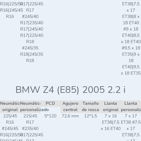
R16|225/50
R17|225/45
ET38|7,5
R16|245/45
R17
x 17
R16
#245/40
ET38|8 x
R17|235/40
18 ET40
R17|245/40
#9 x 18
R17|225/40
ET40|8,5
R18
x 18 ET40
#245/35
#9,5 x 18
R18|245/35
ET35|9 x
R18
18
ET40|9,5
x 18 ET35
BMW Z4 (E85) 2005 2.2 i
Neumático
Neumático
PCD
Agujero
Tamaño
Llanta
Llanta
original
personalizado
central
de rosca
original
personali
225/45
215/45
5*120
72,6 mm
12*1,5
7 x 16
7 x 17
R16
R17
ET38|7,5
ET38 #7,5
#245/45
#235/40
x 16 ET40
x 17
R16|225/50
R17|225/45
ET38|7,5