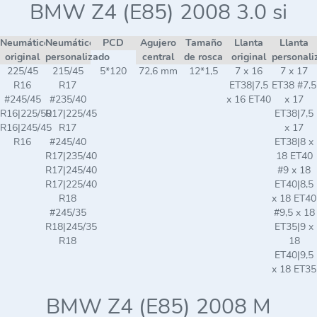
BMW Z4 (E85) 2008 3.0 si
Neumático
Neumático
PCD
Agujero
Tamaño
Llanta
Llanta
original
personalizado
central
de rosca
original
personali
225/45
215/45
5*120
72,6 mm
12*1,5
7 x 16
7 x 17
R16
R17
ET38|7,5
ET38 #7,5
#245/45
#235/40
x 16 ET40
x 17
R16|225/50
R17|225/45
ET38|7,5
R16|245/45
R17
x 17
R16
#245/40
ET38|8 x
R17|235/40
18 ET40
R17|245/40
#9 x 18
R17|225/40
ET40|8,5
R18
x 18 ET40
#245/35
#9,5 x 18
R18|245/35
ET35|9 x
R18
18
ET40|9,5
x 18 ET35
BMW Z4 (E85) 2008 M