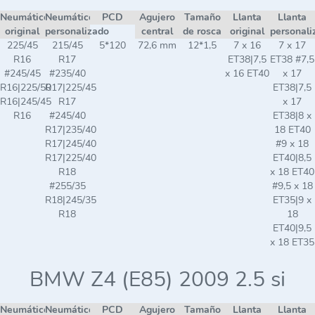
Neumático
Neumático
PCD
Agujero
Tamaño
Llanta
Llanta
original
personalizado
central
de rosca
original
personali
225/45
215/45
5*120
72,6 mm
12*1,5
7 x 16
7 x 17
R16
R17
ET38|7,5
ET38 #7,5
#245/45
#235/40
x 16 ET40
x 17
R16|225/50
R17|225/45
ET38|7,5
R16|245/45
R17
x 17
R16
#245/40
ET38|8 x
R17|235/40
18 ET40
R17|245/40
#9 x 18
R17|225/40
ET40|8,5
R18
x 18 ET40
#255/35
#9,5 x 18
R18|245/35
ET35|9 x
R18
18
ET40|9,5
x 18 ET35
BMW Z4 (E85) 2009 2.5 si
Neumático
Neumático
PCD
Agujero
Tamaño
Llanta
Llanta