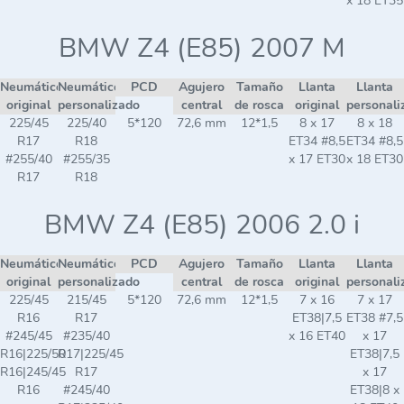
x 18 ET35
BMW Z4 (E85) 2007 M
Neumático
Neumático
PCD
Agujero
Tamaño
Llanta
Llanta
original
personalizado
central
de rosca
original
personali
225/45
225/40
5*120
72,6 mm
12*1,5
8 x 17
8 x 18
R17
R18
ET34 #8,5
ET34 #8,5
#255/40
#255/35
x 17 ET30
x 18 ET30
R17
R18
BMW Z4 (E85) 2006 2.0 i
Neumático
Neumático
PCD
Agujero
Tamaño
Llanta
Llanta
original
personalizado
central
de rosca
original
personali
225/45
215/45
5*120
72,6 mm
12*1,5
7 x 16
7 x 17
R16
R17
ET38|7,5
ET38 #7,5
#245/45
#235/40
x 16 ET40
x 17
R16|225/50
R17|225/45
ET38|7,5
R16|245/45
R17
x 17
R16
#245/40
ET38|8 x