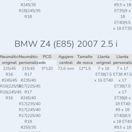
#245/35
#9,5 x 18
R18|245/35
ET35|9 x
R18
18
ET40|9,5
x 18 ET35
BMW Z4 (E85) 2007 2.5 i
Neumático
Neumático
PCD
Agujero
Tamaño
Llanta
Llanta
original
personalizado
central
de rosca
original
personali
225/45
215/45
5*120
72,6 mm
12*1,5
7 x 16
7 x 17
R16
R17
ET38|7,5
ET38 #7,5
#245/45
#235/40
x 16 ET40
x 17
R16|225/50
R17|225/45
ET38|7,5
R16|245/45
R17
x 17
R16
#245/40
ET38|8 x
R17|235/40
18 ET40
R17|245/40
#9 x 18
R17|225/40
ET40|8,5
R18
x 18 ET40
#255/35
#9,5 x 18