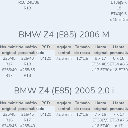
R18|245/35
ET35|9 x
R18
18
ET40|9,5
x 18 ET35
BMW Z4 (E85) 2006 M
Neumático
Neumático
PCD
Agujero
Tamaño
Llanta
Llanta
original
personalizado
central
de rosca
original
personali
225/45
225/40
5*120
72,6 mm
12*1,5
8 x 17
8 x 18
R17
R18
ET34 #8,5
ET34 #8,5
#255/40
#255/35
x 17 ET30
x 18 ET30
R17
R18
BMW Z4 (E85) 2005 2.0 i
Neumático
Neumático
PCD
Agujero
Tamaño
Llanta
Llanta
original
personalizado
central
de rosca
original
personali
225/45
215/45
5*120
72,6 mm
12*1,5
7 x 16
7 x 17
R16
R17
ET38|7,5
ET38 #7,5
#245/45
#235/40
x 16 ET40
x 17