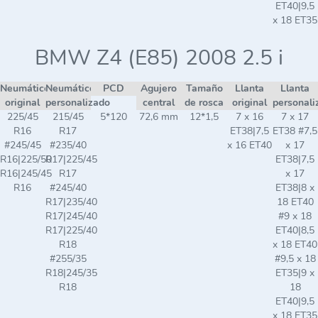
ET40|9,5
x 18 ET35
BMW Z4 (E85) 2008 2.5 i
Neumático
Neumático
PCD
Agujero
Tamaño
Llanta
Llanta
original
personalizado
central
de rosca
original
personali
225/45
215/45
5*120
72,6 mm
12*1,5
7 x 16
7 x 17
R16
R17
ET38|7,5
ET38 #7,5
#245/45
#235/40
x 16 ET40
x 17
R16|225/50
R17|225/45
ET38|7,5
R16|245/45
R17
x 17
R16
#245/40
ET38|8 x
R17|235/40
18 ET40
R17|245/40
#9 x 18
R17|225/40
ET40|8,5
R18
x 18 ET40
#255/35
#9,5 x 18
R18|245/35
ET35|9 x
R18
18
ET40|9,5
x 18 ET35