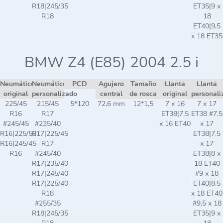
R18|245/35
ET35|9 x
R18
18
ET40|9,5
x 18 ET35
BMW Z4 (E85) 2004 2.5 i
Neumático
Neumático
PCD
Agujero
Tamaño
Llanta
Llanta
original
personalizado
central
de rosca
original
personali
225/45
215/45
5*120
72,6 mm
12*1,5
7 x 16
7 x 17
R16
R17
ET38|7,5
ET38 #7,5
#245/45
#235/40
x 16 ET40
x 17
R16|225/50
R17|225/45
ET38|7,5
R16|245/45
R17
x 17
R16
#245/40
ET38|8 x
R17|235/40
18 ET40
R17|245/40
#9 x 18
R17|225/40
ET40|8,5
R18
x 18 ET40
#255/35
#9,5 x 18
R18|245/35
ET35|9 x