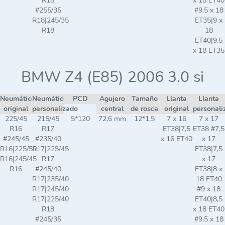
R18
x 18 ET40
#255/35
#9,5 x 18
R18|245/35
ET35|9 x
R18
18
ET40|9,5
x 18 ET35
BMW Z4 (E85) 2006 3.0 si
Neumático
Neumático
PCD
Agujero
Tamaño
Llanta
Llanta
original
personalizado
central
de rosca
original
personali
225/45
215/45
5*120
72,6 mm
12*1,5
7 x 16
7 x 17
R16
R17
ET38|7,5
ET38 #7,5
#245/45
#235/40
x 16 ET40
x 17
R16|225/50
R17|225/45
ET38|7,5
R16|245/45
R17
x 17
R16
#245/40
ET38|8 x
R17|235/40
18 ET40
R17|245/40
#9 x 18
R17|225/40
ET40|8,5
R18
x 18 ET40
#245/35
#9,5 x 18