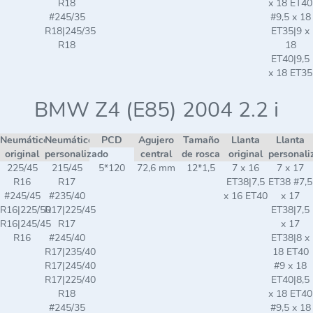
R18
x 18 ET40
#245/35
#9,5 x 18
R18|245/35
ET35|9 x
R18
18
ET40|9,5
x 18 ET35
BMW Z4 (E85) 2004 2.2 i
Neumático
Neumático
PCD
Agujero
Tamaño
Llanta
Llanta
original
personalizado
central
de rosca
original
personali
225/45
215/45
5*120
72,6 mm
12*1,5
7 x 16
7 x 17
R16
R17
ET38|7,5
ET38 #7,5
#245/45
#235/40
x 16 ET40
x 17
R16|225/50
R17|225/45
ET38|7,5
R16|245/45
R17
x 17
R16
#245/40
ET38|8 x
R17|235/40
18 ET40
R17|245/40
#9 x 18
R17|225/40
ET40|8,5
R18
x 18 ET40
#245/35
#9,5 x 18