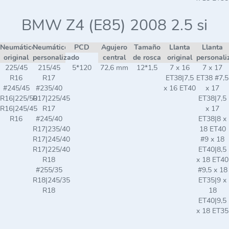
BMW Z4 (E85) 2008 2.5 si
Neumático
Neumático
PCD
Agujero
Tamaño
Llanta
Llanta
original
personalizado
central
de rosca
original
personali
225/45
215/45
5*120
72,6 mm
12*1,5
7 x 16
7 x 17
R16
R17
ET38|7,5
ET38 #7,5
#245/45
#235/40
x 16 ET40
x 17
R16|225/50
R17|225/45
ET38|7,5
R16|245/45
R17
x 17
R16
#245/40
ET38|8 x
R17|235/40
18 ET40
R17|245/40
#9 x 18
R17|225/40
ET40|8,5
R18
x 18 ET40
#255/35
#9,5 x 18
R18|245/35
ET35|9 x
R18
18
ET40|9,5
x 18 ET35