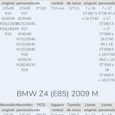
original
personalizado
central
de rosca
original
personali
225/45
215/45
5*120
72,6 mm
12*1,5
7 x 16
7 x 17
R16
R17
ET38|7,5
ET38 #7,5
#245/45
#235/40
x 16 ET40
x 17
R16|225/50
R17|225/45
ET38|7,5
R16|245/45
R17
x 17
R16
#245/40
ET38|8 x
R17|235/40
18 ET40
R17|245/40
#9 x 18
R17|225/40
ET40|8,5
R18
x 18 ET40
#255/35
#9,5 x 18
R18|245/35
ET35|9 x
R18
18
ET40|9,5
x 18 ET35
BMW Z4 (E85) 2009 M
Neumático
Neumático
PCD
Agujero
Tamaño
Llanta
Llanta
original
personalizado
central
de rosca
original
personali