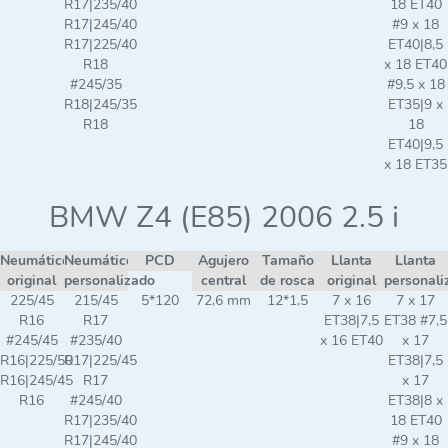
R17|235/40
18 ET40
R17|245/40
#9 x 18
R17|225/40
ET40|8,5
R18
x 18 ET40
#245/35
#9,5 x 18
R18|245/35
ET35|9 x
R18
18
ET40|9,5
x 18 ET35
BMW Z4 (E85) 2006 2.5 i
Neumático
Neumático
PCD
Agujero
Tamaño
Llanta
Llanta
original
personalizado
central
de rosca
original
personali
225/45
215/45
5*120
72,6 mm
12*1,5
7 x 16
7 x 17
R16
R17
ET38|7,5
ET38 #7,5
#245/45
#235/40
x 16 ET40
x 17
R16|225/50
R17|225/45
ET38|7,5
R16|245/45
R17
x 17
R16
#245/40
ET38|8 x
R17|235/40
18 ET40
R17|245/40
#9 x 18