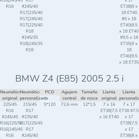
R16|245/45
R17
x 17
R16
#245/40
ET38|8 x
R17|235/40
18 ET40
R17|245/40
#9 x 18
R17|225/40
ET40|8,5
R18
x 18 ET40
#245/35
#9,5 x 18
R18|245/35
ET35|9 x
R18
18
ET40|9,5
x 18 ET35
BMW Z4 (E85) 2005 2.5 i
Neumático
Neumático
PCD
Agujero
Tamaño
Llanta
Llanta
original
personalizado
central
de rosca
original
personali
225/45
215/45
5*120
72,6 mm
12*1,5
7 x 16
7 x 17
R16
R17
ET38|7,5
ET38 #7,5
#245/45
#235/40
x 16 ET40
x 17
R16|225/50
R17|225/45
ET38|7,5
R16|245/45
R17
x 17
R16
#245/40
ET38|8 x