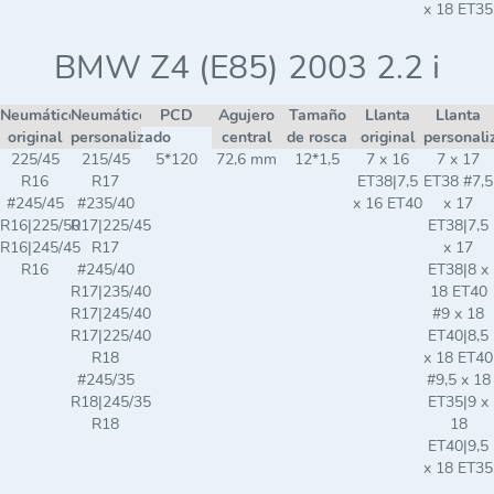
x 18 ET35
BMW Z4 (E85) 2003 2.2 i
Neumático
Neumático
PCD
Agujero
Tamaño
Llanta
Llanta
original
personalizado
central
de rosca
original
personali
225/45
215/45
5*120
72,6 mm
12*1,5
7 x 16
7 x 17
R16
R17
ET38|7,5
ET38 #7,5
#245/45
#235/40
x 16 ET40
x 17
R16|225/50
R17|225/45
ET38|7,5
R16|245/45
R17
x 17
R16
#245/40
ET38|8 x
R17|235/40
18 ET40
R17|245/40
#9 x 18
R17|225/40
ET40|8,5
R18
x 18 ET40
#245/35
#9,5 x 18
R18|245/35
ET35|9 x
R18
18
ET40|9,5
x 18 ET35