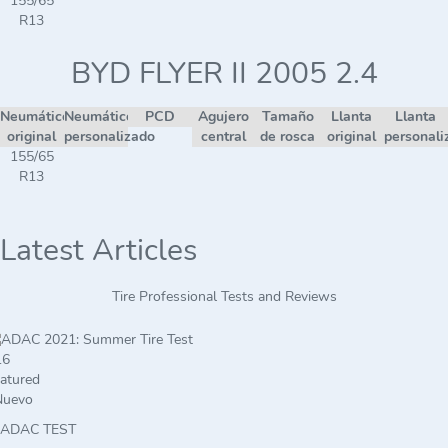
155/65
R13
BYD FLYER II 2005 2.4
Neumático
Neumático
PCD
Agujero
Tamaño
Llanta
Llanta
original
personalizado
central
de rosca
original
personali
155/65
R13
Latest Articles
Tire Professional Tests and Reviews
atured
Nuevo
ADAC TEST