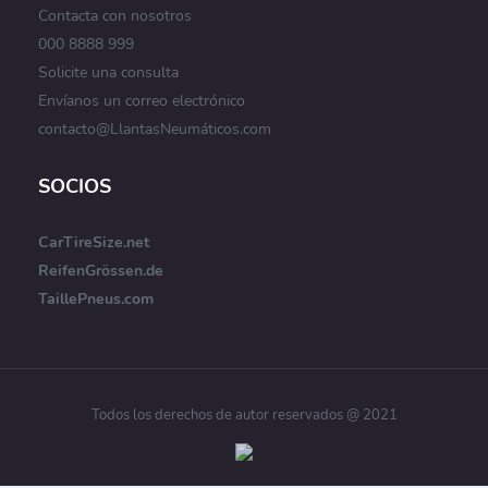
Contacta con nosotros
000 8888 999
Solicite una consulta
Envíanos un correo electrónico
contacto@LlantasNeumáticos.com
SOCIOS
CarTireSize.net
ReifenGrössen.de
TaillePneus.com
Todos los derechos de autor reservados @ 2021