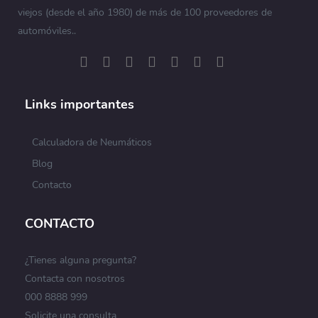
viejos (desde el año 1980) de más de 100 proveedores de
automóviles..
Links importantes
Calculadora de Neumáticos
Blog
Contacto
CONTACTO
¿Tienes alguna pregunta?
Contacta con nosotros
000 8888 999
Solicite una consulta