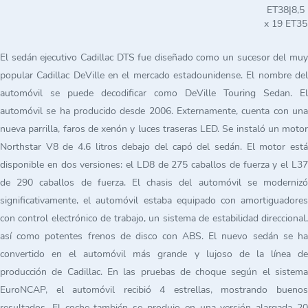
ET38|8,5
x 19 ET35
El sedán ejecutivo Cadillac DTS fue diseñado como un sucesor del muy
popular Cadillac DeVille en el mercado estadounidense. El nombre del
automóvil se puede decodificar como DeVille Touring Sedan. El
automóvil se ha producido desde 2006. Externamente, cuenta con una
nueva parrilla, faros de xenón y luces traseras LED. Se instaló un motor
Northstar V8 de 4.6 litros debajo del capó del sedán. El motor está
disponible en dos versiones: el LD8 de 275 caballos de fuerza y el L37
de 290 caballos de fuerza. El chasis del automóvil se modernizó
significativamente, el automóvil estaba equipado con amortiguadores
con control electrónico de trabajo, un sistema de estabilidad direccional,
así como potentes frenos de disco con ABS. El nuevo sedán se ha
convertido en el automóvil más grande y lujoso de la línea de
producción de Cadillac. En las pruebas de choque según el sistema
EuroNCAP, el automóvil recibió 4 estrellas, mostrando buenos
resultados. El coche también se produjo en una versión alargada 20