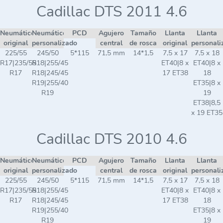
Cadillac DTS 2011 4.6
Neumático
Neumático
PCD
Agujero
Tamaño
Llanta
Llanta
original
personalizado
central
de rosca
original
personali
225/55
245/50
5*115
71,5 mm
14*1,5
7,5 x 17
7,5 x 18
R17|235/55
R18|255/45
ET40|8 x
ET40|8 x
R17
R18|245/45
17 ET38
18
R19|255/40
ET35|8 x
R19
19
ET38|8,5
x 19 ET35
Cadillac DTS 2010 4.6
Neumático
Neumático
PCD
Agujero
Tamaño
Llanta
Llanta
original
personalizado
central
de rosca
original
personali
225/55
245/50
5*115
71,5 mm
14*1,5
7,5 x 17
7,5 x 18
R17|235/55
R18|255/45
ET40|8 x
ET40|8 x
R17
R18|245/45
17 ET38
18
R19|255/40
ET35|8 x
R19
19