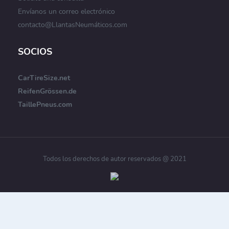
Envíanos un correo electrónico
contacto@LlantasNeumáticos.com
SOCIOS
CarTireSize.net
ReifenGrössen.de
TaillePneus.com
Todos los derechos de autor reservados @ 2021