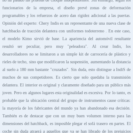
no ha pasado las pruebas de choque independientes. Sin embargo, según los
funcionarios de la empresa, el diseño prevé zonas de deformación
programables y los refuerzos de acero dan rigidez adicional a las puertas.
Opinión del experto: Chery Indis es un representante de una nueva clase de
hatchbacks de tracción delantera con uniformes todoterreno . En este caso,
el modelo Kimo sirvió de base. La apariencia del automóvil resultante
resultó ser peculiar, pero muy "peleadora". Al crear Indis, los
desarrolladores no se limitaron a un simple kit de carrocería de plástico y
rieles de techo, sino que modificaron la suspensión, aumentando la distancia
al suelo a 180 mm bastante "cruzados". Sin duda, esto distingue a IndiS de
muchos de sus competidores. Es cierto que solo quedaba la transmisión
delantera. El interior es original y claramente diseñado para un público más
joven. Pero en algunos lugares esta originalidad es excesiva. Por lo tanto, es
probable que la ubicación central del grupo de instrumentos cause críticas:
la mayoría de los fabricantes del mundo ya han abandonado esa decisión.
También es de destacar que con un muy buen volumen interno para las
dimensiones del hatchback, es imposible plegar el sofá trasero en partes. El
coche sin duda atraerá a aquellos que ya se han librado de los prejuicios