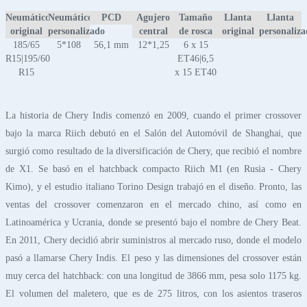
Neumático
Neumático
PCD
Agujero
Tamaño
Llanta
Llanta
original
personalizado
central
de rosca
original
personaliz
185/65
5*108
56,1 mm
12*1,25
6 x 15
R15|195/60
ET46|6,5
R15
x 15 ET40
La historia de Chery Indis comenzó en 2009, cuando el primer crossover
bajo la marca Riich debutó en el Salón del Automóvil de Shanghai, que
surgió como resultado de la diversificación de Chery, que recibió el nombre
de X1. Se basó en el hatchback compacto Riich M1 (en Rusia - Chery
Kimo), y el estudio italiano Torino Design trabajó en el diseño. Pronto, las
ventas del crossover comenzaron en el mercado chino, así como en
Latinoamérica y Ucrania, donde se presentó bajo el nombre de Chery Beat.
En 2011, Chery decidió abrir suministros al mercado ruso, donde el modelo
pasó a llamarse Chery Indis. El peso y las dimensiones del crossover están
muy cerca del hatchback: con una longitud de 3866 mm, pesa solo 1175 kg.
El volumen del maletero, que es de 275 litros, con los asientos traseros