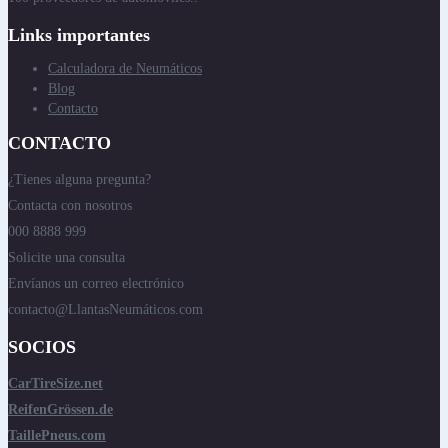
Links importantes
Calculadora de Neumáticos
Blog
Contacto
CONTACTO
¿Tienes alguna pregunta?
Contacta con nosotros
000 8888 999
Solicite una consulta
Envíanos un correo electrónico
contacto@LlantasNeumáticos.com
SOCIOS
CarTireSize.net
ReifenGrössen.de
TaillePneus.com