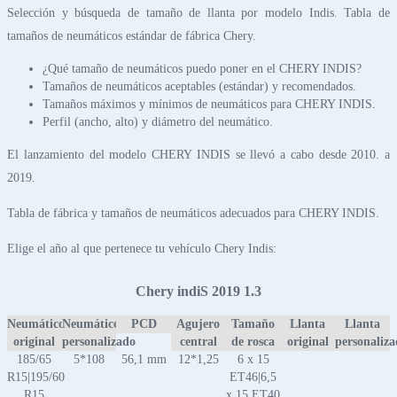
Selección y búsqueda de tamaño de llanta por modelo Indis. Tabla de
tamaños de neumáticos estándar de fábrica Chery.
¿Qué tamaño de neumáticos puedo poner en el CHERY INDIS?
Tamaños de neumáticos aceptables (estándar) y recomendados.
Tamaños máximos y mínimos de neumáticos para CHERY INDIS.
Perfil (ancho, alto) y diámetro del neumático.
El lanzamiento del modelo CHERY INDIS se llevó a cabo desde 2010. a
2019.
Tabla de fábrica y tamaños de neumáticos adecuados para CHERY INDIS.
Elige el año al que pertenece tu vehículo Chery Indis:
Chery indiS 2019 1.3
Neumático
Neumático
PCD
Agujero
Tamaño
Llanta
Llanta
original
personalizado
central
de rosca
original
personaliz
185/65
5*108
56,1 mm
12*1,25
6 x 15
R15|195/60
ET46|6,5
R15
x 15 ET40