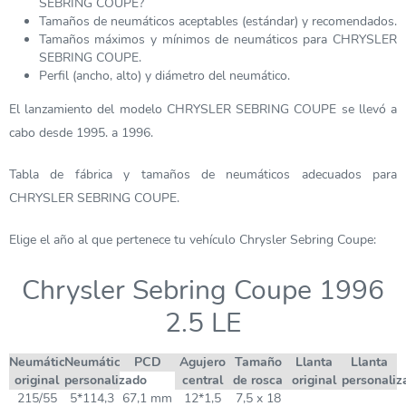
SEBRING COUPE?
Tamaños de neumáticos aceptables (estándar) y recomendados.
Tamaños máximos y mínimos de neumáticos para CHRYSLER
SEBRING COUPE.
Perfil (ancho, alto) y diámetro del neumático.
El lanzamiento del modelo CHRYSLER SEBRING COUPE se llevó a
cabo desde 1995. a 1996.
Tabla de fábrica y tamaños de neumáticos adecuados para
CHRYSLER SEBRING COUPE.
Elige el año al que pertenece tu vehículo Chrysler Sebring Coupe:
Chrysler Sebring Coupe 1996
2.5 LE
Neumático
Neumático
PCD
Agujero
Tamaño
Llanta
Llanta
original
personalizado
central
de rosca
original
personaliz
215/55
5*114,3
67,1 mm
12*1,5
7,5 x 18