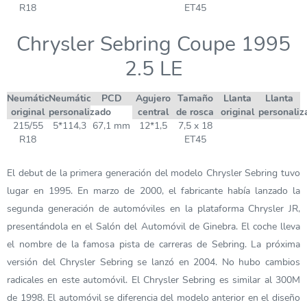
R18
ET45
Chrysler Sebring Coupe 1995
2.5 LE
Neumático
Neumático
PCD
Agujero
Tamaño
Llanta
Llanta
original
personalizado
central
de rosca
original
personaliz
215/55
5*114,3
67,1 mm
12*1,5
7,5 x 18
R18
ET45
El debut de la primera generación del modelo Chrysler Sebring tuvo
lugar en 1995. En marzo de 2000, el fabricante había lanzado la
segunda generación de automóviles en la plataforma Chrysler JR,
presentándola en el Salón del Automóvil de Ginebra. El coche lleva
el nombre de la famosa pista de carreras de Sebring. La próxima
versión del Chrysler Sebring se lanzó en 2004. No hubo cambios
radicales en este automóvil. El Chrysler Sebring es similar al 300M
de 1998. El automóvil se diferencia del modelo anterior en el diseño