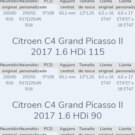
Neumático
Neumático
PCD
Agujero
Tamaño
Llanta
Llanta
original
personalizado
central
de rosca
original
personali
205/60
205/55
5*108
65,1 mm
12*1,25
6,5 x 16
6,5 x 17
R16
R17|225/45
ET47
ET47|7 x
R18
18 ET47
Citroen C4 Grand Picasso II
2017 1.6 HDi 115
Neumático
Neumático
PCD
Agujero
Tamaño
Llanta
Llanta
original
personalizado
central
de rosca
original
personali
205/60
205/55
5*108
65,1 mm
12*1,25
6,5 x 16
6,5 x 17
R16
R17|225/45
ET47
ET47|7 x
R18
18 ET47
Citroen C4 Grand Picasso II
2017 1.6 HDi 90
Neumático
Neumático
PCD
Agujero
Tamaño
Llanta
Llanta
original
personalizado
central
de rosca
original
personali