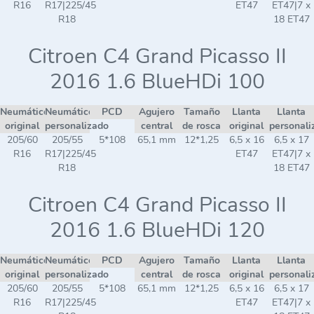
R16
R17|225/45
ET47
ET47|7 x
R18
18 ET47
Citroen C4 Grand Picasso II
2016 1.6 BlueHDi 100
Neumático
Neumático
PCD
Agujero
Tamaño
Llanta
Llanta
original
personalizado
central
de rosca
original
personali
205/60
205/55
5*108
65,1 mm
12*1,25
6,5 x 16
6,5 x 17
R16
R17|225/45
ET47
ET47|7 x
R18
18 ET47
Citroen C4 Grand Picasso II
2016 1.6 BlueHDi 120
Neumático
Neumático
PCD
Agujero
Tamaño
Llanta
Llanta
original
personalizado
central
de rosca
original
personali
205/60
205/55
5*108
65,1 mm
12*1,25
6,5 x 16
6,5 x 17
R16
R17|225/45
ET47
ET47|7 x