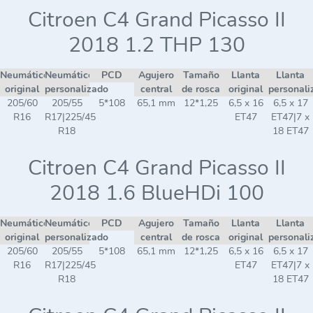
Citroen C4 Grand Picasso II
2018 1.2 THP 130
Neumático
Neumático
PCD
Agujero
Tamaño
Llanta
Llanta
original
personalizado
central
de rosca
original
personali
205/60
205/55
5*108
65,1 mm
12*1,25
6,5 x 16
6,5 x 17
R16
R17|225/45
ET47
ET47|7 x
R18
18 ET47
Citroen C4 Grand Picasso II
2018 1.6 BlueHDi 100
Neumático
Neumático
PCD
Agujero
Tamaño
Llanta
Llanta
original
personalizado
central
de rosca
original
personali
205/60
205/55
5*108
65,1 mm
12*1,25
6,5 x 16
6,5 x 17
R16
R17|225/45
ET47
ET47|7 x
R18
18 ET47