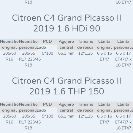
R18
18 ET47
Citroen C4 Grand Picasso II
2019 1.6 HDi 90
Neumático
Neumático
PCD
Agujero
Tamaño
Llanta
Llanta
original
personalizado
central
de rosca
original
personali
205/60
205/55
5*108
65,1 mm
12*1,25
6,5 x 16
6,5 x 17
R16
R17|225/45
ET47
ET47|7 x
R18
18 ET47
Citroen C4 Grand Picasso II
2019 1.6 THP 150
Neumático
Neumático
PCD
Agujero
Tamaño
Llanta
Llanta
original
personalizado
central
de rosca
original
personali
205/60
205/55
5*108
65,1 mm
12*1,25
6,5 x 16
6,5 x 17
R16
R17|225/45
ET47
ET47|7 x
R18
18 ET47