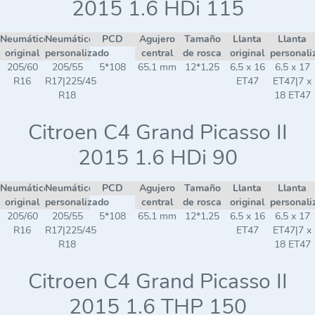
2015 1.6 HDi 115
Neumático
Neumático
PCD
Agujero
Tamaño
Llanta
Llanta
original
personalizado
central
de rosca
original
personali
205/60
205/55
5*108
65,1 mm
12*1,25
6,5 x 16
6,5 x 17
R16
R17|225/45
ET47
ET47|7 x
R18
18 ET47
Citroen C4 Grand Picasso II
2015 1.6 HDi 90
Neumático
Neumático
PCD
Agujero
Tamaño
Llanta
Llanta
original
personalizado
central
de rosca
original
personali
205/60
205/55
5*108
65,1 mm
12*1,25
6,5 x 16
6,5 x 17
R16
R17|225/45
ET47
ET47|7 x
R18
18 ET47
Citroen C4 Grand Picasso II
2015 1.6 THP 150