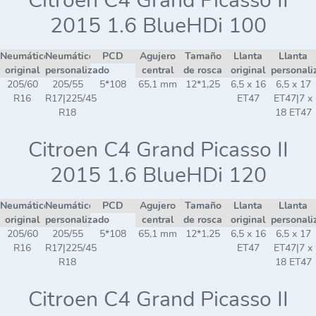
Citroen C4 Grand Picasso II
2015 1.6 BlueHDi 100
Neumático
Neumático
PCD
Agujero
Tamaño
Llanta
Llanta
original
personalizado
central
de rosca
original
personali
205/60
205/55
5*108
65,1 mm
12*1,25
6,5 x 16
6,5 x 17
R16
R17|225/45
ET47
ET47|7 x
R18
18 ET47
Citroen C4 Grand Picasso II
2015 1.6 BlueHDi 120
Neumático
Neumático
PCD
Agujero
Tamaño
Llanta
Llanta
original
personalizado
central
de rosca
original
personali
205/60
205/55
5*108
65,1 mm
12*1,25
6,5 x 16
6,5 x 17
R16
R17|225/45
ET47
ET47|7 x
R18
18 ET47
Citroen C4 Grand Picasso II