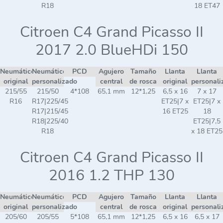
R18
18 ET47
Citroen C4 Grand Picasso II
2017 2.0 BlueHDi 150
Neumático
Neumático
PCD
Agujero
Tamaño
Llanta
Llanta
original
personalizado
central
de rosca
original
personali
215/55
215/50
4*108
65,1 mm
12*1,25
6,5 x 16
7 x 17
R16
R17|225/45
ET25|7 x
ET25|7 x
R17|215/45
16 ET25
18
R18|225/40
ET25|7,5
R18
x 18 ET25
Citroen C4 Grand Picasso II
2016 1.2 THP 130
Neumático
Neumático
PCD
Agujero
Tamaño
Llanta
Llanta
original
personalizado
central
de rosca
original
personali
205/60
205/55
5*108
65,1 mm
12*1,25
6,5 x 16
6,5 x 17