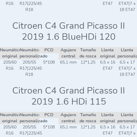
R16
R17|225/45
ET47
ET47|7 x
R18
18 ET47
Citroen C4 Grand Picasso II
2019 1.6 BlueHDi 120
Neumático
Neumático
PCD
Agujero
Tamaño
Llanta
Llanta
original
personalizado
central
de rosca
original
personali
205/60
205/55
5*108
65,1 mm
12*1,25
6,5 x 16
6,5 x 17
R16
R17|225/45
ET47
ET47|7 x
R18
18 ET47
Citroen C4 Grand Picasso II
2019 1.6 HDi 115
Neumático
Neumático
PCD
Agujero
Tamaño
Llanta
Llanta
original
personalizado
central
de rosca
original
personali
205/60
205/55
5*108
65,1 mm
12*1,25
6,5 x 16
6,5 x 17
R16
R17|225/45
ET47
ET47|7 x