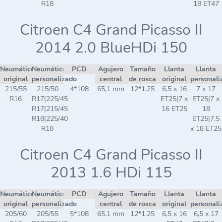
R18
18 ET47
Citroen C4 Grand Picasso II
2014 2.0 BlueHDi 150
Neumático
Neumático
PCD
Agujero
Tamaño
Llanta
Llanta
original
personalizado
central
de rosca
original
personali
215/55
215/50
4*108
65,1 mm
12*1,25
6,5 x 16
7 x 17
R16
R17|225/45
ET25|7 x
ET25|7 x
R17|215/45
16 ET25
18
R18|225/40
ET25|7,5
R18
x 18 ET25
Citroen C4 Grand Picasso II
2013 1.6 HDi 115
Neumático
Neumático
PCD
Agujero
Tamaño
Llanta
Llanta
original
personalizado
central
de rosca
original
personali
205/60
205/55
5*108
65,1 mm
12*1,25
6,5 x 16
6,5 x 17