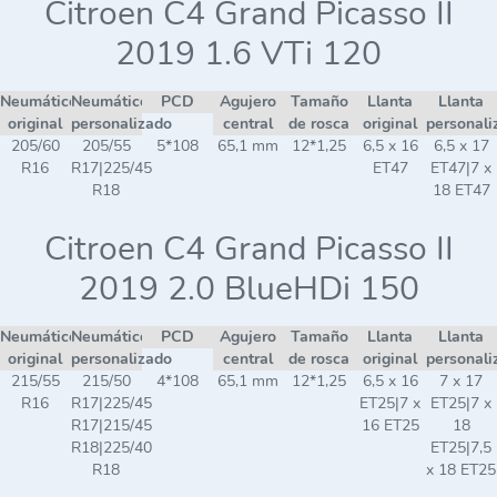
Citroen C4 Grand Picasso II
2019 1.6 VTi 120
Neumático
Neumático
PCD
Agujero
Tamaño
Llanta
Llanta
original
personalizado
central
de rosca
original
personali
205/60
205/55
5*108
65,1 mm
12*1,25
6,5 x 16
6,5 x 17
R16
R17|225/45
ET47
ET47|7 x
R18
18 ET47
Citroen C4 Grand Picasso II
2019 2.0 BlueHDi 150
Neumático
Neumático
PCD
Agujero
Tamaño
Llanta
Llanta
original
personalizado
central
de rosca
original
personali
215/55
215/50
4*108
65,1 mm
12*1,25
6,5 x 16
7 x 17
R16
R17|225/45
ET25|7 x
ET25|7 x
R17|215/45
16 ET25
18
R18|225/40
ET25|7,5
R18
x 18 ET25