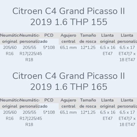
Citroen C4 Grand Picasso II
2019 1.6 THP 155
Neumático
Neumático
PCD
Agujero
Tamaño
Llanta
Llanta
original
personalizado
central
de rosca
original
personali
205/60
205/55
5*108
65,1 mm
12*1,25
6,5 x 16
6,5 x 17
R16
R17|225/45
ET47
ET47|7 x
R18
18 ET47
Citroen C4 Grand Picasso II
2019 1.6 THP 165
Neumático
Neumático
PCD
Agujero
Tamaño
Llanta
Llanta
original
personalizado
central
de rosca
original
personali
205/60
205/55
5*108
65,1 mm
12*1,25
6,5 x 16
6,5 x 17
R16
R17|225/45
ET47
ET47|7 x
R18
18 ET47