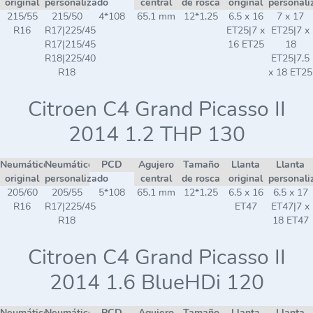
original
personalizado
central
de rosca
original
personali
215/55
215/50
4*108
65,1 mm
12*1,25
6,5 x 16
7 x 17
R16
R17|225/45
ET25|7 x
ET25|7 x
R17|215/45
16 ET25
18
R18|225/40
ET25|7,5
R18
x 18 ET25
Citroen C4 Grand Picasso II
2014 1.2 THP 130
Neumático
Neumático
PCD
Agujero
Tamaño
Llanta
Llanta
original
personalizado
central
de rosca
original
personali
205/60
205/55
5*108
65,1 mm
12*1,25
6,5 x 16
6,5 x 17
R16
R17|225/45
ET47
ET47|7 x
R18
18 ET47
Citroen C4 Grand Picasso II
2014 1.6 BlueHDi 120
Neumático
Neumático
PCD
Agujero
Tamaño
Llanta
Llanta