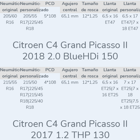
Neumático
Neumático
PCD
Agujero
Tamaño
Llanta
Llanta
original
personalizado
central
de rosca
original
personali
205/60
205/55
5*108
65,1 mm
12*1,25
6,5 x 16
6,5 x 17
R16
R17|225/45
ET47
ET47|7 x
R18
18 ET47
Citroen C4 Grand Picasso II
2018 2.0 BlueHDi 150
Neumático
Neumático
PCD
Agujero
Tamaño
Llanta
Llanta
original
personalizado
central
de rosca
original
personali
215/55
215/50
4*108
65,1 mm
12*1,25
6,5 x 16
7 x 17
R16
R17|225/45
ET25|7 x
ET25|7 x
R17|215/45
16 ET25
18
R18|225/40
ET25|7,5
R18
x 18 ET25
Citroen C4 Grand Picasso II
2017 1.2 THP 130