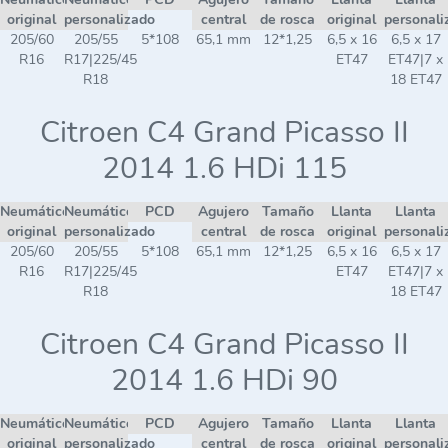
original
personalizado
central
de rosca
original
personali
205/60
205/55
5*108
65,1 mm
12*1,25
6,5 x 16
6,5 x 17
R16
R17|225/45
ET47
ET47|7 x
R18
18 ET47
Citroen C4 Grand Picasso II
2014 1.6 HDi 115
Neumático
Neumático
PCD
Agujero
Tamaño
Llanta
Llanta
original
personalizado
central
de rosca
original
personali
205/60
205/55
5*108
65,1 mm
12*1,25
6,5 x 16
6,5 x 17
R16
R17|225/45
ET47
ET47|7 x
R18
18 ET47
Citroen C4 Grand Picasso II
2014 1.6 HDi 90
Neumático
Neumático
PCD
Agujero
Tamaño
Llanta
Llanta
original
personalizado
central
de rosca
original
personali