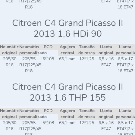
R16
R17|225/45
ET47
ET47|7 x
R18
18 ET47
Citroen C4 Grand Picasso II
2013 1.6 HDi 90
Neumático
Neumático
PCD
Agujero
Tamaño
Llanta
Llanta
original
personalizado
central
de rosca
original
personali
205/60
205/55
5*108
65,1 mm
12*1,25
6,5 x 16
6,5 x 17
R16
R17|225/45
ET47
ET47|7 x
R18
18 ET47
Citroen C4 Grand Picasso II
2013 1.6 THP 155
Neumático
Neumático
PCD
Agujero
Tamaño
Llanta
Llanta
original
personalizado
central
de rosca
original
personali
205/60
205/55
5*108
65,1 mm
12*1,25
6,5 x 16
6,5 x 17
R16
R17|225/45
ET47
ET47|7 x
R18
18 ET47