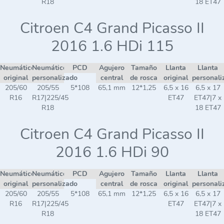
R18
18 ET47
Citroen C4 Grand Picasso II
2016 1.6 HDi 115
Neumático
Neumático
PCD
Agujero
Tamaño
Llanta
Llanta
original
personalizado
central
de rosca
original
personali
205/60
205/55
5*108
65,1 mm
12*1,25
6,5 x 16
6,5 x 17
R16
R17|225/45
ET47
ET47|7 x
R18
18 ET47
Citroen C4 Grand Picasso II
2016 1.6 HDi 90
Neumático
Neumático
PCD
Agujero
Tamaño
Llanta
Llanta
original
personalizado
central
de rosca
original
personali
205/60
205/55
5*108
65,1 mm
12*1,25
6,5 x 16
6,5 x 17
R16
R17|225/45
ET47
ET47|7 x
R18
18 ET47