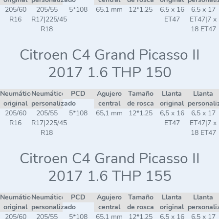
205/60
205/55
5*108
65,1 mm
12*1,25
6,5 x 16
6,5 x 17
R16
R17|225/45
ET47
ET47|7 x
R18
18 ET47
Citroen C4 Grand Picasso II
2017 1.6 THP 150
Neumático
Neumático
PCD
Agujero
Tamaño
Llanta
Llanta
original
personalizado
central
de rosca
original
personali
205/60
205/55
5*108
65,1 mm
12*1,25
6,5 x 16
6,5 x 17
R16
R17|225/45
ET47
ET47|7 x
R18
18 ET47
Citroen C4 Grand Picasso II
2017 1.6 THP 155
Neumático
Neumático
PCD
Agujero
Tamaño
Llanta
Llanta
original
personalizado
central
de rosca
original
personali
205/60
205/55
5*108
65,1 mm
12*1,25
6,5 x 16
6,5 x 17