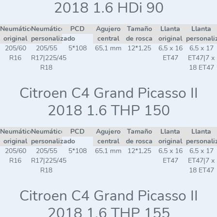
2018 1.6 HDi 90
Neumático
Neumático
PCD
Agujero
Tamaño
Llanta
Llanta
original
personalizado
central
de rosca
original
personali
205/60
205/55
5*108
65,1 mm
12*1,25
6,5 x 16
6,5 x 17
R16
R17|225/45
ET47
ET47|7 x
R18
18 ET47
Citroen C4 Grand Picasso II
2018 1.6 THP 150
Neumático
Neumático
PCD
Agujero
Tamaño
Llanta
Llanta
original
personalizado
central
de rosca
original
personali
205/60
205/55
5*108
65,1 mm
12*1,25
6,5 x 16
6,5 x 17
R16
R17|225/45
ET47
ET47|7 x
R18
18 ET47
Citroen C4 Grand Picasso II
2018 1.6 THP 155