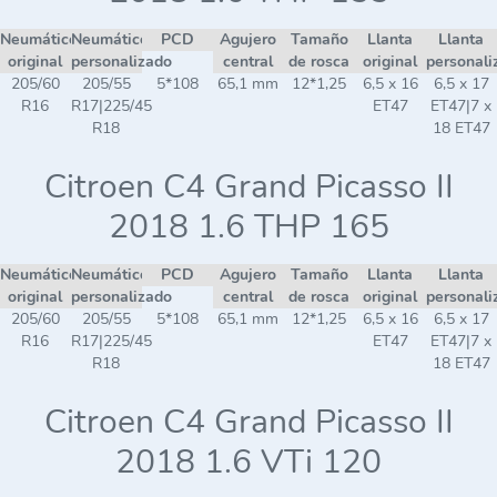
Neumático
Neumático
PCD
Agujero
Tamaño
Llanta
Llanta
original
personalizado
central
de rosca
original
personali
205/60
205/55
5*108
65,1 mm
12*1,25
6,5 x 16
6,5 x 17
R16
R17|225/45
ET47
ET47|7 x
R18
18 ET47
Citroen C4 Grand Picasso II
2018 1.6 THP 165
Neumático
Neumático
PCD
Agujero
Tamaño
Llanta
Llanta
original
personalizado
central
de rosca
original
personali
205/60
205/55
5*108
65,1 mm
12*1,25
6,5 x 16
6,5 x 17
R16
R17|225/45
ET47
ET47|7 x
R18
18 ET47
Citroen C4 Grand Picasso II
2018 1.6 VTi 120