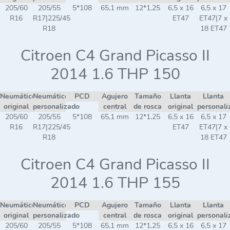
205/60
205/55
5*108
65,1 mm
12*1,25
6,5 x 16
6,5 x 17
R16
R17|225/45
ET47
ET47|7 x
R18
18 ET47
Citroen C4 Grand Picasso II
2014 1.6 THP 150
Neumático
Neumático
PCD
Agujero
Tamaño
Llanta
Llanta
original
personalizado
central
de rosca
original
personali
205/60
205/55
5*108
65,1 mm
12*1,25
6,5 x 16
6,5 x 17
R16
R17|225/45
ET47
ET47|7 x
R18
18 ET47
Citroen C4 Grand Picasso II
2014 1.6 THP 155
Neumático
Neumático
PCD
Agujero
Tamaño
Llanta
Llanta
original
personalizado
central
de rosca
original
personali
205/60
205/55
5*108
65,1 mm
12*1,25
6,5 x 16
6,5 x 17