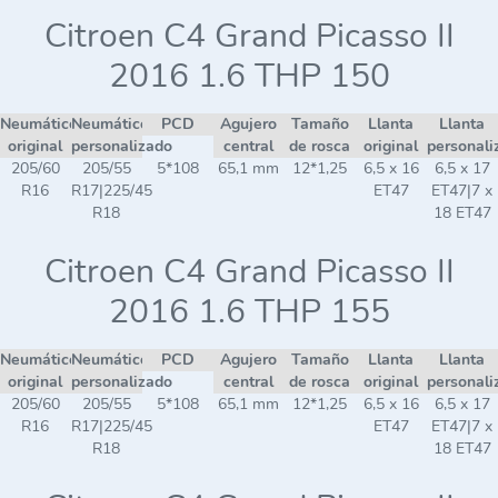
Citroen C4 Grand Picasso II
2016 1.6 THP 150
Neumático
Neumático
PCD
Agujero
Tamaño
Llanta
Llanta
original
personalizado
central
de rosca
original
personali
205/60
205/55
5*108
65,1 mm
12*1,25
6,5 x 16
6,5 x 17
R16
R17|225/45
ET47
ET47|7 x
R18
18 ET47
Citroen C4 Grand Picasso II
2016 1.6 THP 155
Neumático
Neumático
PCD
Agujero
Tamaño
Llanta
Llanta
original
personalizado
central
de rosca
original
personali
205/60
205/55
5*108
65,1 mm
12*1,25
6,5 x 16
6,5 x 17
R16
R17|225/45
ET47
ET47|7 x
R18
18 ET47