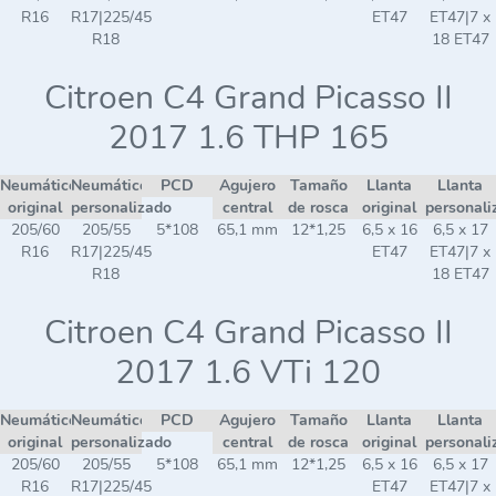
R16
R17|225/45
ET47
ET47|7 x
R18
18 ET47
Citroen C4 Grand Picasso II
2017 1.6 THP 165
Neumático
Neumático
PCD
Agujero
Tamaño
Llanta
Llanta
original
personalizado
central
de rosca
original
personali
205/60
205/55
5*108
65,1 mm
12*1,25
6,5 x 16
6,5 x 17
R16
R17|225/45
ET47
ET47|7 x
R18
18 ET47
Citroen C4 Grand Picasso II
2017 1.6 VTi 120
Neumático
Neumático
PCD
Agujero
Tamaño
Llanta
Llanta
original
personalizado
central
de rosca
original
personali
205/60
205/55
5*108
65,1 mm
12*1,25
6,5 x 16
6,5 x 17
R16
R17|225/45
ET47
ET47|7 x