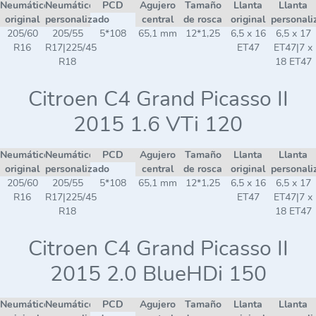
Neumático
Neumático
PCD
Agujero
Tamaño
Llanta
Llanta
original
personalizado
central
de rosca
original
personali
205/60
205/55
5*108
65,1 mm
12*1,25
6,5 x 16
6,5 x 17
R16
R17|225/45
ET47
ET47|7 x
R18
18 ET47
Citroen C4 Grand Picasso II
2015 1.6 VTi 120
Neumático
Neumático
PCD
Agujero
Tamaño
Llanta
Llanta
original
personalizado
central
de rosca
original
personali
205/60
205/55
5*108
65,1 mm
12*1,25
6,5 x 16
6,5 x 17
R16
R17|225/45
ET47
ET47|7 x
R18
18 ET47
Citroen C4 Grand Picasso II
2015 2.0 BlueHDi 150
Neumático
Neumático
PCD
Agujero
Tamaño
Llanta
Llanta