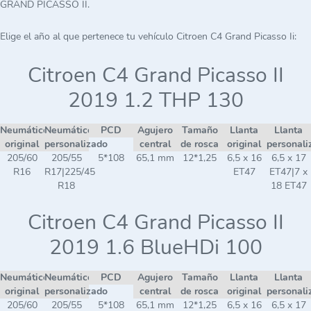
GRAND PICASSO II.
Elige el año al que pertenece tu vehículo Citroen C4 Grand Picasso Ii:
Citroen C4 Grand Picasso II
2019 1.2 THP 130
Neumático
Neumático
PCD
Agujero
Tamaño
Llanta
Llanta
original
personalizado
central
de rosca
original
personali
205/60
205/55
5*108
65,1 mm
12*1,25
6,5 x 16
6,5 x 17
R16
R17|225/45
ET47
ET47|7 x
R18
18 ET47
Citroen C4 Grand Picasso II
2019 1.6 BlueHDi 100
Neumático
Neumático
PCD
Agujero
Tamaño
Llanta
Llanta
original
personalizado
central
de rosca
original
personali
205/60
205/55
5*108
65,1 mm
12*1,25
6,5 x 16
6,5 x 17