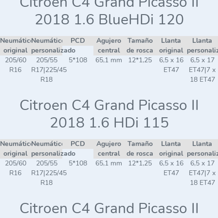
Citroen C4 Grand Picasso II
2018 1.6 BlueHDi 120
Neumático
Neumático
PCD
Agujero
Tamaño
Llanta
Llanta
original
personalizado
central
de rosca
original
personali
205/60
205/55
5*108
65,1 mm
12*1,25
6,5 x 16
6,5 x 17
R16
R17|225/45
ET47
ET47|7 x
R18
18 ET47
Citroen C4 Grand Picasso II
2018 1.6 HDi 115
Neumático
Neumático
PCD
Agujero
Tamaño
Llanta
Llanta
original
personalizado
central
de rosca
original
personali
205/60
205/55
5*108
65,1 mm
12*1,25
6,5 x 16
6,5 x 17
R16
R17|225/45
ET47
ET47|7 x
R18
18 ET47
Citroen C4 Grand Picasso II