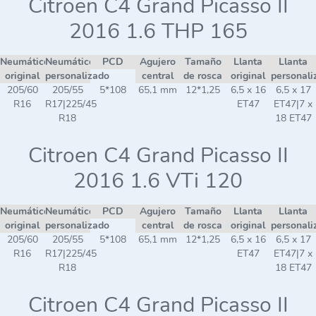
Citroen C4 Grand Picasso II
2016 1.6 THP 165
Neumático
Neumático
PCD
Agujero
Tamaño
Llanta
Llanta
original
personalizado
central
de rosca
original
personali
205/60
205/55
5*108
65,1 mm
12*1,25
6,5 x 16
6,5 x 17
R16
R17|225/45
ET47
ET47|7 x
R18
18 ET47
Citroen C4 Grand Picasso II
2016 1.6 VTi 120
Neumático
Neumático
PCD
Agujero
Tamaño
Llanta
Llanta
original
personalizado
central
de rosca
original
personali
205/60
205/55
5*108
65,1 mm
12*1,25
6,5 x 16
6,5 x 17
R16
R17|225/45
ET47
ET47|7 x
R18
18 ET47
Citroen C4 Grand Picasso II