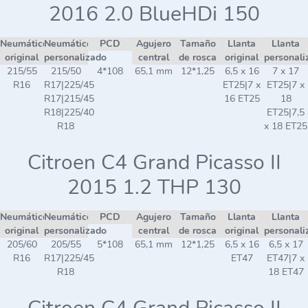
2016 2.0 BlueHDi 150
Neumático
Neumático
PCD
Agujero
Tamaño
Llanta
Llanta
original
personalizado
central
de rosca
original
personali
215/55
215/50
4*108
65,1 mm
12*1,25
6,5 x 16
7 x 17
R16
R17|225/45
ET25|7 x
ET25|7 x
R17|215/45
16 ET25
18
R18|225/40
ET25|7,5
R18
x 18 ET25
Citroen C4 Grand Picasso II
2015 1.2 THP 130
Neumático
Neumático
PCD
Agujero
Tamaño
Llanta
Llanta
original
personalizado
central
de rosca
original
personali
205/60
205/55
5*108
65,1 mm
12*1,25
6,5 x 16
6,5 x 17
R16
R17|225/45
ET47
ET47|7 x
R18
18 ET47