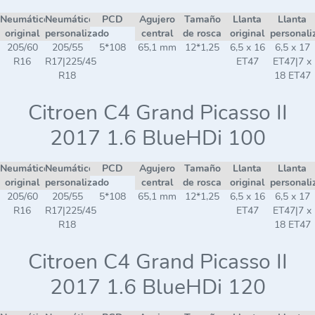
Neumático
Neumático
PCD
Agujero
Tamaño
Llanta
Llanta
original
personalizado
central
de rosca
original
personali
205/60
205/55
5*108
65,1 mm
12*1,25
6,5 x 16
6,5 x 17
R16
R17|225/45
ET47
ET47|7 x
R18
18 ET47
Citroen C4 Grand Picasso II
2017 1.6 BlueHDi 100
Neumático
Neumático
PCD
Agujero
Tamaño
Llanta
Llanta
original
personalizado
central
de rosca
original
personali
205/60
205/55
5*108
65,1 mm
12*1,25
6,5 x 16
6,5 x 17
R16
R17|225/45
ET47
ET47|7 x
R18
18 ET47
Citroen C4 Grand Picasso II
2017 1.6 BlueHDi 120