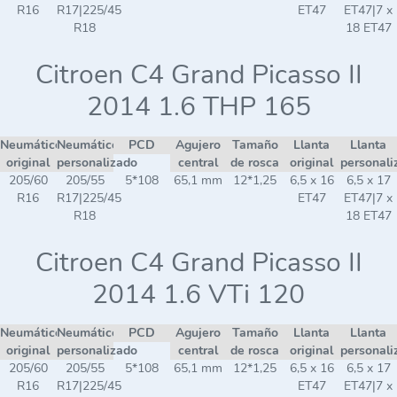
R16
R17|225/45
ET47
ET47|7 x
R18
18 ET47
Citroen C4 Grand Picasso II
2014 1.6 THP 165
Neumático
Neumático
PCD
Agujero
Tamaño
Llanta
Llanta
original
personalizado
central
de rosca
original
personali
205/60
205/55
5*108
65,1 mm
12*1,25
6,5 x 16
6,5 x 17
R16
R17|225/45
ET47
ET47|7 x
R18
18 ET47
Citroen C4 Grand Picasso II
2014 1.6 VTi 120
Neumático
Neumático
PCD
Agujero
Tamaño
Llanta
Llanta
original
personalizado
central
de rosca
original
personali
205/60
205/55
5*108
65,1 mm
12*1,25
6,5 x 16
6,5 x 17
R16
R17|225/45
ET47
ET47|7 x