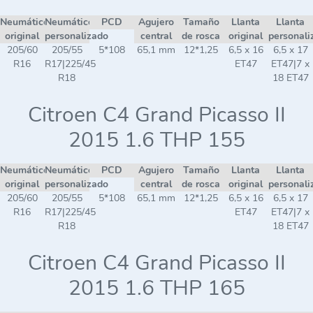
Neumático
Neumático
PCD
Agujero
Tamaño
Llanta
Llanta
original
personalizado
central
de rosca
original
personali
205/60
205/55
5*108
65,1 mm
12*1,25
6,5 x 16
6,5 x 17
R16
R17|225/45
ET47
ET47|7 x
R18
18 ET47
Citroen C4 Grand Picasso II
2015 1.6 THP 155
Neumático
Neumático
PCD
Agujero
Tamaño
Llanta
Llanta
original
personalizado
central
de rosca
original
personali
205/60
205/55
5*108
65,1 mm
12*1,25
6,5 x 16
6,5 x 17
R16
R17|225/45
ET47
ET47|7 x
R18
18 ET47
Citroen C4 Grand Picasso II
2015 1.6 THP 165