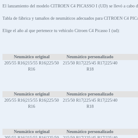
El lanzamiento del modelo CITROEN C4 PICASSO I (UD) se llevó a cabo de
Tabla de fábrica y tamaños de neumáticos adecuados para CITROEN C4 PI
Elige el año al que pertenece tu vehículo Citroen C4 Picasso I (ud):
Neumático original
Neumático personalizado
205/55 R16|215/55 R16|225/50
215/50 R17|225/45 R17|225/40
R16
R18
Neumático original
Neumático personalizado
205/55 R16|215/55 R16|225/50
215/50 R17|225/45 R17|225/40
R16
R18
Neumático original
Neumático personalizado
205/55 R16|215/55 R16|225/50
215/50 R17|225/45 R17|225/40