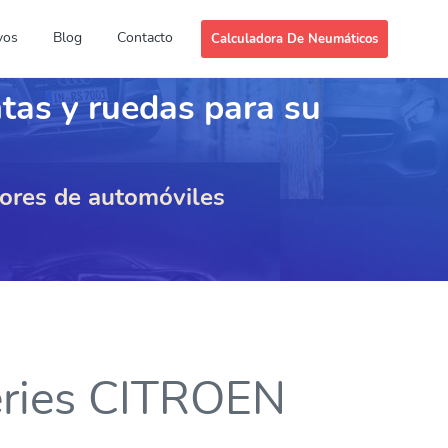
vos
Blog
Contacto
Calculadora De Neumáticos
ntas y ruedas para su
dores de automóviles
series CITROEN