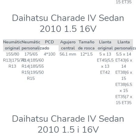
15 ET35
Daihatsu Charade IV Sedan
2010 1.5 16V
Neumático
Neumático
PCD
Agujero
Tamaño
Llanta
Llanta
original
personalizado
central
de rosca
original
personaliz
155/80
175/65
4*100
56,1 mm
12*1,5
5 x 13
5,5 x 14
R13|175/70
R14|185/60
ET45|5,5
ET43|6 x
R13
R14|185/55
x 13
14
R15|195/50
ET42
ET38|6 x
R15
15
ET38|6,5
x 15
ET35|7 x
15 ET35
Daihatsu Charade IV Sedan
2010 1.5 i 16V