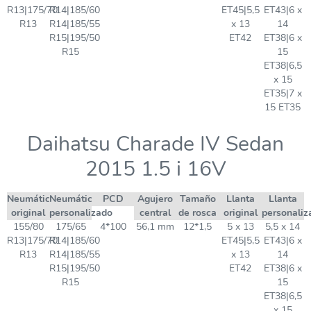
R13|175/70
R14|185/60
ET45|5,5
ET43|6 x
R13
R14|185/55
x 13
14
R15|195/50
ET42
ET38|6 x
R15
15
ET38|6,5
x 15
ET35|7 x
15 ET35
Daihatsu Charade IV Sedan
2015 1.5 i 16V
Neumático
Neumático
PCD
Agujero
Tamaño
Llanta
Llanta
original
personalizado
central
de rosca
original
personaliz
155/80
175/65
4*100
56,1 mm
12*1,5
5 x 13
5,5 x 14
R13|175/70
R14|185/60
ET45|5,5
ET43|6 x
R13
R14|185/55
x 13
14
R15|195/50
ET42
ET38|6 x
R15
15
ET38|6,5
x 15