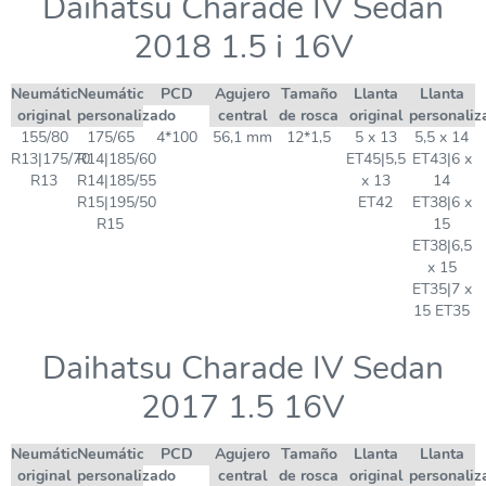
Daihatsu Charade IV Sedan
2018 1.5 i 16V
Neumático
Neumático
PCD
Agujero
Tamaño
Llanta
Llanta
original
personalizado
central
de rosca
original
personaliz
155/80
175/65
4*100
56,1 mm
12*1,5
5 x 13
5,5 x 14
R13|175/70
R14|185/60
ET45|5,5
ET43|6 x
R13
R14|185/55
x 13
14
R15|195/50
ET42
ET38|6 x
R15
15
ET38|6,5
x 15
ET35|7 x
15 ET35
Daihatsu Charade IV Sedan
2017 1.5 16V
Neumático
Neumático
PCD
Agujero
Tamaño
Llanta
Llanta
original
personalizado
central
de rosca
original
personaliz