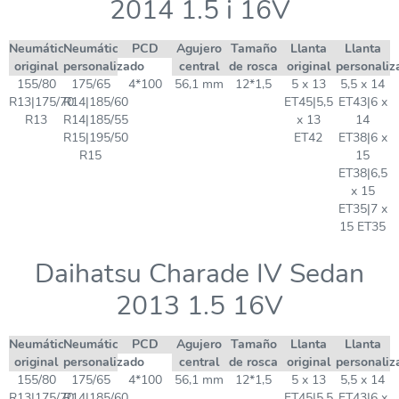
2014 1.5 i 16V
Neumático
Neumático
PCD
Agujero
Tamaño
Llanta
Llanta
original
personalizado
central
de rosca
original
personaliz
155/80
175/65
4*100
56,1 mm
12*1,5
5 x 13
5,5 x 14
R13|175/70
R14|185/60
ET45|5,5
ET43|6 x
R13
R14|185/55
x 13
14
R15|195/50
ET42
ET38|6 x
R15
15
ET38|6,5
x 15
ET35|7 x
15 ET35
Daihatsu Charade IV Sedan
2013 1.5 16V
Neumático
Neumático
PCD
Agujero
Tamaño
Llanta
Llanta
original
personalizado
central
de rosca
original
personaliz
155/80
175/65
4*100
56,1 mm
12*1,5
5 x 13
5,5 x 14
R13|175/70
R14|185/60
ET45|5,5
ET43|6 x