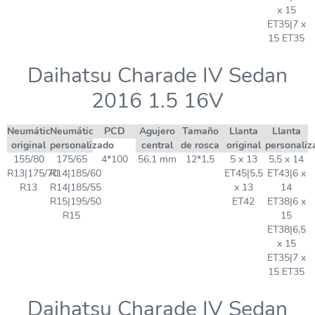
x 15
ET35|7 x
15 ET35
Daihatsu Charade IV Sedan
2016 1.5 16V
Neumático
Neumático
PCD
Agujero
Tamaño
Llanta
Llanta
original
personalizado
central
de rosca
original
personaliz
155/80
175/65
4*100
56,1 mm
12*1,5
5 x 13
5,5 x 14
R13|175/70
R14|185/60
ET45|5,5
ET43|6 x
R13
R14|185/55
x 13
14
R15|195/50
ET42
ET38|6 x
R15
15
ET38|6,5
x 15
ET35|7 x
15 ET35
Daihatsu Charade IV Sedan