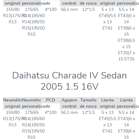
original
personalizado
central
de rosca
original
personaliz
155/80
175/65
4*100
56,1 mm
12*1,5
5 x 13
5,5 x 14
R13|175/70
R14|185/60
ET45|5,5
ET43|6 x
R13
R14|185/55
x 13
14
R15|195/50
ET42
ET38|6 x
R15
15
ET38|6,5
x 15
ET35|7 x
15 ET35
Daihatsu Charade IV Sedan
2005 1.5 16V
Neumático
Neumático
PCD
Agujero
Tamaño
Llanta
Llanta
original
personalizado
central
de rosca
original
personaliz
155/80
175/65
4*100
56,1 mm
12*1,5
5 x 13
5,5 x 14
R13|175/70
R14|185/60
ET45|5,5
ET43|6 x
R13
R14|185/55
x 13
14
R15|195/50
ET42
ET38|6 x
R15
15