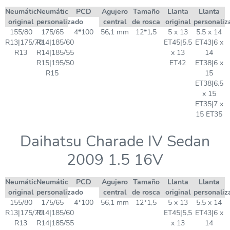
Neumático
Neumático
PCD
Agujero
Tamaño
Llanta
Llanta
original
personalizado
central
de rosca
original
personaliz
155/80
175/65
4*100
56,1 mm
12*1,5
5 x 13
5,5 x 14
R13|175/70
R14|185/60
ET45|5,5
ET43|6 x
R13
R14|185/55
x 13
14
R15|195/50
ET42
ET38|6 x
R15
15
ET38|6,5
x 15
ET35|7 x
15 ET35
Daihatsu Charade IV Sedan
2009 1.5 16V
Neumático
Neumático
PCD
Agujero
Tamaño
Llanta
Llanta
original
personalizado
central
de rosca
original
personaliz
155/80
175/65
4*100
56,1 mm
12*1,5
5 x 13
5,5 x 14
R13|175/70
R14|185/60
ET45|5,5
ET43|6 x
R13
R14|185/55
x 13
14