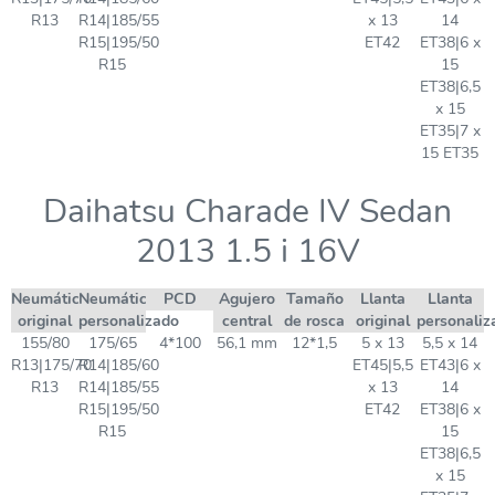
R13
R14|185/55
x 13
14
R15|195/50
ET42
ET38|6 x
R15
15
ET38|6,5
x 15
ET35|7 x
15 ET35
Daihatsu Charade IV Sedan
2013 1.5 i 16V
Neumático
Neumático
PCD
Agujero
Tamaño
Llanta
Llanta
original
personalizado
central
de rosca
original
personaliz
155/80
175/65
4*100
56,1 mm
12*1,5
5 x 13
5,5 x 14
R13|175/70
R14|185/60
ET45|5,5
ET43|6 x
R13
R14|185/55
x 13
14
R15|195/50
ET42
ET38|6 x
R15
15
ET38|6,5
x 15