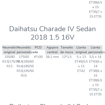
ET38|6,5
x 15
ET35|7 x
15 ET35
Daihatsu Charade IV Sedan
2018 1.5 16V
Neumático
Neumático
PCD
Agujero
Tamaño
Llanta
Llanta
original
personalizado
central
de rosca
original
personaliz
155/80
175/65
4*100
56,1 mm
12*1,5
5 x 13
5,5 x 14
R13|175/70
R14|185/60
ET45|5,5
ET43|6 x
R13
R14|185/55
x 13
14
R15|195/50
ET42
ET38|6 x
R15
15
ET38|6,5
x 15
ET35|7 x
15 ET35