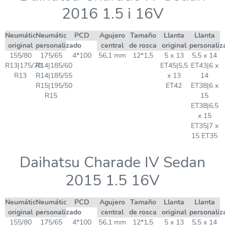
2016 1.5 i 16V
Neumático
Neumático
PCD
Agujero
Tamaño
Llanta
Llanta
original
personalizado
central
de rosca
original
personaliz
155/80
175/65
4*100
56,1 mm
12*1,5
5 x 13
5,5 x 14
R13|175/70
R14|185/60
ET45|5,5
ET43|6 x
R13
R14|185/55
x 13
14
R15|195/50
ET42
ET38|6 x
R15
15
ET38|6,5
x 15
ET35|7 x
15 ET35
Daihatsu Charade IV Sedan
2015 1.5 16V
Neumático
Neumático
PCD
Agujero
Tamaño
Llanta
Llanta
original
personalizado
central
de rosca
original
personaliz
155/80
175/65
4*100
56,1 mm
12*1,5
5 x 13
5,5 x 14