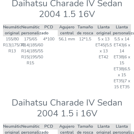
Daihatsu Charade IV Sedan
2004 1.5 16V
Neumático
Neumático
PCD
Agujero
Tamaño
Llanta
Llanta
original
personalizado
central
de rosca
original
personaliz
155/80
175/65
4*100
56,1 mm
12*1,5
5 x 13
5,5 x 14
R13|175/70
R14|185/60
ET45|5,5
ET43|6 x
R13
R14|185/55
x 13
14
R15|195/50
ET42
ET38|6 x
R15
15
ET38|6,5
x 15
ET35|7 x
15 ET35
Daihatsu Charade IV Sedan
2004 1.5 i 16V
Neumático
Neumático
PCD
Agujero
Tamaño
Llanta
Llanta
original
personalizado
central
de rosca
original
personaliz