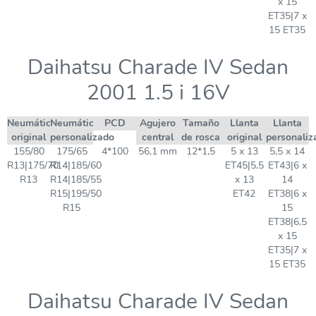
x 15
ET35|7 x
15 ET35
Daihatsu Charade IV Sedan
2001 1.5 i 16V
Neumático
Neumático
PCD
Agujero
Tamaño
Llanta
Llanta
original
personalizado
central
de rosca
original
personaliz
155/80
175/65
4*100
56,1 mm
12*1,5
5 x 13
5,5 x 14
R13|175/70
R14|185/60
ET45|5,5
ET43|6 x
R13
R14|185/55
x 13
14
R15|195/50
ET42
ET38|6 x
R15
15
ET38|6,5
x 15
ET35|7 x
15 ET35
Daihatsu Charade IV Sedan