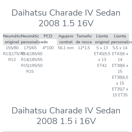
Daihatsu Charade IV Sedan
2008 1.5 16V
Neumático
Neumático
PCD
Agujero
Tamaño
Llanta
Llanta
original
personalizado
central
de rosca
original
personaliz
155/80
175/65
4*100
56,1 mm
12*1,5
5 x 13
5,5 x 14
R13|175/70
R14|185/60
ET45|5,5
ET43|6 x
R13
R14|185/55
x 13
14
R15|195/50
ET42
ET38|6 x
R15
15
ET38|6,5
x 15
ET35|7 x
15 ET35
Daihatsu Charade IV Sedan
2008 1.5 i 16V