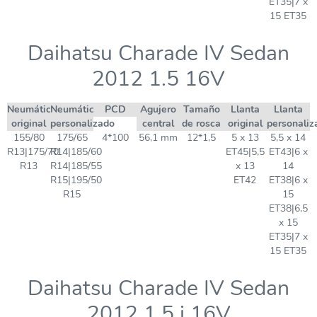
ET35|7 x
15 ET35
Daihatsu Charade IV Sedan
2012 1.5 16V
Neumático
Neumático
PCD
Agujero
Tamaño
Llanta
Llanta
original
personalizado
central
de rosca
original
personaliz
155/80
175/65
4*100
56,1 mm
12*1,5
5 x 13
5,5 x 14
R13|175/70
R14|185/60
ET45|5,5
ET43|6 x
R13
R14|185/55
x 13
14
R15|195/50
ET42
ET38|6 x
R15
15
ET38|6,5
x 15
ET35|7 x
15 ET35
Daihatsu Charade IV Sedan
2012 1.5 i 16V