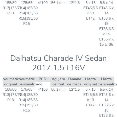
155/80
175/65
4*100
56,1 mm
12*1,5
5 x 13
5,5 x 14
R13|175/70
R14|185/60
ET45|5,5
ET43|6 x
R13
R14|185/55
x 13
14
R15|195/50
ET42
ET38|6 x
R15
15
ET38|6,5
x 15
ET35|7 x
15 ET35
Daihatsu Charade IV Sedan
2017 1.5 i 16V
Neumático
Neumático
PCD
Agujero
Tamaño
Llanta
Llanta
original
personalizado
central
de rosca
original
personaliz
155/80
175/65
4*100
56,1 mm
12*1,5
5 x 13
5,5 x 14
R13|175/70
R14|185/60
ET45|5,5
ET43|6 x
R13
R14|185/55
x 13
14
R15|195/50
ET42
ET38|6 x
R15
15
ET38|6,5