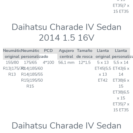
ET35|7 x
15 ET35
Daihatsu Charade IV Sedan
2014 1.5 16V
Neumático
Neumático
PCD
Agujero
Tamaño
Llanta
Llanta
original
personalizado
central
de rosca
original
personaliz
155/80
175/65
4*100
56,1 mm
12*1,5
5 x 13
5,5 x 14
R13|175/70
R14|185/60
ET45|5,5
ET43|6 x
R13
R14|185/55
x 13
14
R15|195/50
ET42
ET38|6 x
R15
15
ET38|6,5
x 15
ET35|7 x
15 ET35
Daihatsu Charade IV Sedan