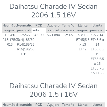
Daihatsu Charade IV Sedan
2006 1.5 16V
Neumático
Neumático
PCD
Agujero
Tamaño
Llanta
Llanta
original
personalizado
central
de rosca
original
personaliz
155/80
175/65
4*100
56,1 mm
12*1,5
5 x 13
5,5 x 14
R13|175/70
R14|185/60
ET45|5,5
ET43|6 x
R13
R14|185/55
x 13
14
R15|195/50
ET42
ET38|6 x
R15
15
ET38|6,5
x 15
ET35|7 x
15 ET35
Daihatsu Charade IV Sedan
2006 1.5 i 16V
Neumático
Neumático
PCD
Agujero
Tamaño
Llanta
Llanta