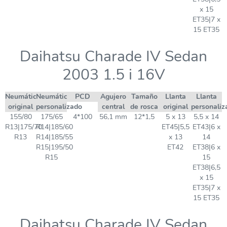
x 15
ET35|7 x
15 ET35
Daihatsu Charade IV Sedan
2003 1.5 i 16V
Neumático
Neumático
PCD
Agujero
Tamaño
Llanta
Llanta
original
personalizado
central
de rosca
original
personaliz
155/80
175/65
4*100
56,1 mm
12*1,5
5 x 13
5,5 x 14
R13|175/70
R14|185/60
ET45|5,5
ET43|6 x
R13
R14|185/55
x 13
14
R15|195/50
ET42
ET38|6 x
R15
15
ET38|6,5
x 15
ET35|7 x
15 ET35
Daihatsu Charade IV Sedan