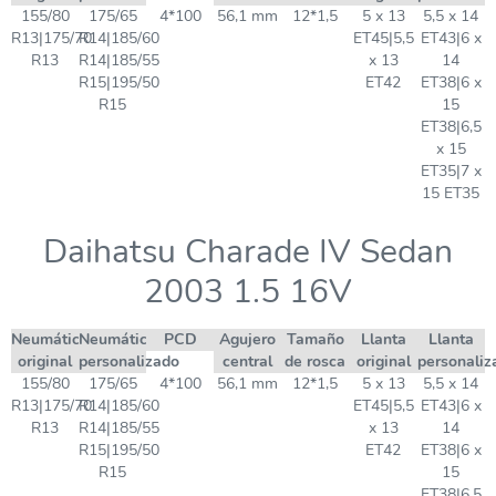
155/80
175/65
4*100
56,1 mm
12*1,5
5 x 13
5,5 x 14
R13|175/70
R14|185/60
ET45|5,5
ET43|6 x
R13
R14|185/55
x 13
14
R15|195/50
ET42
ET38|6 x
R15
15
ET38|6,5
x 15
ET35|7 x
15 ET35
Daihatsu Charade IV Sedan
2003 1.5 16V
Neumático
Neumático
PCD
Agujero
Tamaño
Llanta
Llanta
original
personalizado
central
de rosca
original
personaliz
155/80
175/65
4*100
56,1 mm
12*1,5
5 x 13
5,5 x 14
R13|175/70
R14|185/60
ET45|5,5
ET43|6 x
R13
R14|185/55
x 13
14
R15|195/50
ET42
ET38|6 x
R15
15
ET38|6,5