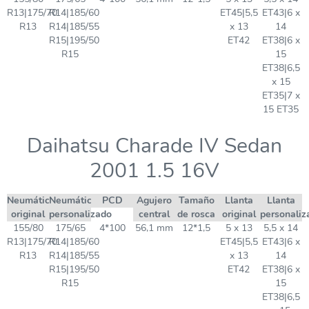
R13|175/70
R14|185/60
ET45|5,5
ET43|6 x
R13
R14|185/55
x 13
14
R15|195/50
ET42
ET38|6 x
R15
15
ET38|6,5
x 15
ET35|7 x
15 ET35
Daihatsu Charade IV Sedan
2001 1.5 16V
Neumático
Neumático
PCD
Agujero
Tamaño
Llanta
Llanta
original
personalizado
central
de rosca
original
personaliz
155/80
175/65
4*100
56,1 mm
12*1,5
5 x 13
5,5 x 14
R13|175/70
R14|185/60
ET45|5,5
ET43|6 x
R13
R14|185/55
x 13
14
R15|195/50
ET42
ET38|6 x
R15
15
ET38|6,5