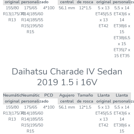
original
personalizado
central
de rosca
original
personaliz
155/80
175/65
4*100
56,1 mm
12*1,5
5 x 13
5,5 x 14
R13|175/70
R14|185/60
ET45|5,5
ET43|6 x
R13
R14|185/55
x 13
14
R15|195/50
ET42
ET38|6 x
R15
15
ET38|6,5
x 15
ET35|7 x
15 ET35
Daihatsu Charade IV Sedan
2019 1.5 i 16V
Neumático
Neumático
PCD
Agujero
Tamaño
Llanta
Llanta
original
personalizado
central
de rosca
original
personaliz
155/80
175/65
4*100
56,1 mm
12*1,5
5 x 13
5,5 x 14
R13|175/70
R14|185/60
ET45|5,5
ET43|6 x
R13
R14|185/55
x 13
14
R15|195/50
ET42
ET38|6 x
R15
15