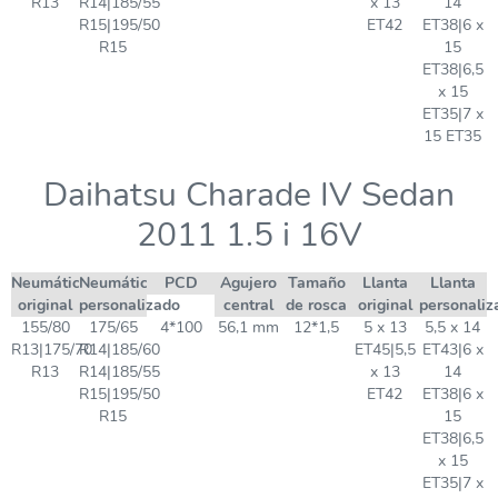
R13
R14|185/55
x 13
14
R15|195/50
ET42
ET38|6 x
R15
15
ET38|6,5
x 15
ET35|7 x
15 ET35
Daihatsu Charade IV Sedan
2011 1.5 i 16V
Neumático
Neumático
PCD
Agujero
Tamaño
Llanta
Llanta
original
personalizado
central
de rosca
original
personaliz
155/80
175/65
4*100
56,1 mm
12*1,5
5 x 13
5,5 x 14
R13|175/70
R14|185/60
ET45|5,5
ET43|6 x
R13
R14|185/55
x 13
14
R15|195/50
ET42
ET38|6 x
R15
15
ET38|6,5
x 15
ET35|7 x