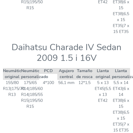
R15|195/50
ET42
ET38|6 x
R15
15
ET38|6,5
x 15
ET35|7 x
15 ET35
Daihatsu Charade IV Sedan
2009 1.5 i 16V
Neumático
Neumático
PCD
Agujero
Tamaño
Llanta
Llanta
original
personalizado
central
de rosca
original
personaliz
155/80
175/65
4*100
56,1 mm
12*1,5
5 x 13
5,5 x 14
R13|175/70
R14|185/60
ET45|5,5
ET43|6 x
R13
R14|185/55
x 13
14
R15|195/50
ET42
ET38|6 x
R15
15
ET38|6,5
x 15
ET35|7 x
15 ET35