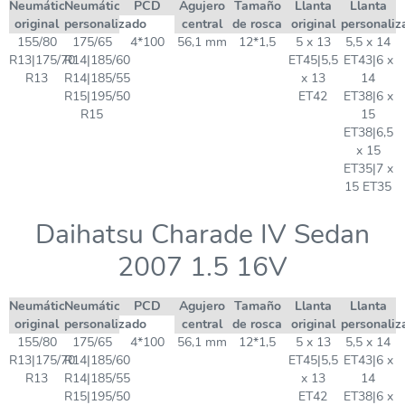
Neumático
Neumático
PCD
Agujero
Tamaño
Llanta
Llanta
original
personalizado
central
de rosca
original
personaliz
155/80
175/65
4*100
56,1 mm
12*1,5
5 x 13
5,5 x 14
R13|175/70
R14|185/60
ET45|5,5
ET43|6 x
R13
R14|185/55
x 13
14
R15|195/50
ET42
ET38|6 x
R15
15
ET38|6,5
x 15
ET35|7 x
15 ET35
Daihatsu Charade IV Sedan
2007 1.5 16V
Neumático
Neumático
PCD
Agujero
Tamaño
Llanta
Llanta
original
personalizado
central
de rosca
original
personaliz
155/80
175/65
4*100
56,1 mm
12*1,5
5 x 13
5,5 x 14
R13|175/70
R14|185/60
ET45|5,5
ET43|6 x
R13
R14|185/55
x 13
14
R15|195/50
ET42
ET38|6 x