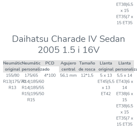
ET38|6,5
x 15
ET35|7 x
15 ET35
Daihatsu Charade IV Sedan
2005 1.5 i 16V
Neumático
Neumático
PCD
Agujero
Tamaño
Llanta
Llanta
original
personalizado
central
de rosca
original
personaliz
155/80
175/65
4*100
56,1 mm
12*1,5
5 x 13
5,5 x 14
R13|175/70
R14|185/60
ET45|5,5
ET43|6 x
R13
R14|185/55
x 13
14
R15|195/50
ET42
ET38|6 x
R15
15
ET38|6,5
x 15
ET35|7 x
15 ET35