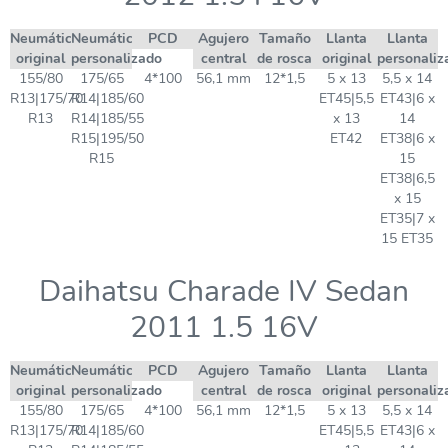
Neumático
Neumático
PCD
Agujero
Tamaño
Llanta
Llanta
original
personalizado
central
de rosca
original
personaliz
155/80
175/65
4*100
56,1 mm
12*1,5
5 x 13
5,5 x 14
R13|175/70
R14|185/60
ET45|5,5
ET43|6 x
R13
R14|185/55
x 13
14
R15|195/50
ET42
ET38|6 x
R15
15
ET38|6,5
x 15
ET35|7 x
15 ET35
Daihatsu Charade IV Sedan
2011 1.5 16V
Neumático
Neumático
PCD
Agujero
Tamaño
Llanta
Llanta
original
personalizado
central
de rosca
original
personaliz
155/80
175/65
4*100
56,1 mm
12*1,5
5 x 13
5,5 x 14
R13|175/70
R14|185/60
ET45|5,5
ET43|6 x