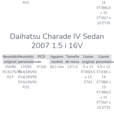
R15
15
ET38|6,5
x 15
ET35|7 x
15 ET35
Daihatsu Charade IV Sedan
2007 1.5 i 16V
Neumático
Neumático
PCD
Agujero
Tamaño
Llanta
Llanta
original
personalizado
central
de rosca
original
personaliz
155/80
175/65
4*100
56,1 mm
12*1,5
5 x 13
5,5 x 14
R13|175/70
R14|185/60
ET45|5,5
ET43|6 x
R13
R14|185/55
x 13
14
R15|195/50
ET42
ET38|6 x
R15
15
ET38|6,5
x 15
ET35|7 x
15 ET35