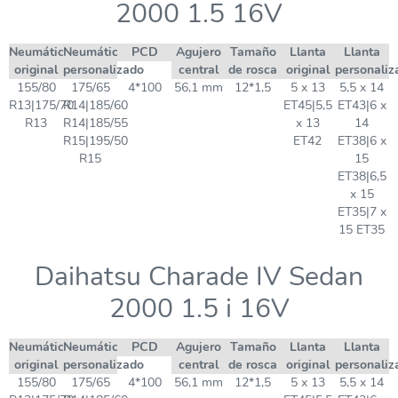
2000 1.5 16V
Neumático
Neumático
PCD
Agujero
Tamaño
Llanta
Llanta
original
personalizado
central
de rosca
original
personaliz
155/80
175/65
4*100
56,1 mm
12*1,5
5 x 13
5,5 x 14
R13|175/70
R14|185/60
ET45|5,5
ET43|6 x
R13
R14|185/55
x 13
14
R15|195/50
ET42
ET38|6 x
R15
15
ET38|6,5
x 15
ET35|7 x
15 ET35
Daihatsu Charade IV Sedan
2000 1.5 i 16V
Neumático
Neumático
PCD
Agujero
Tamaño
Llanta
Llanta
original
personalizado
central
de rosca
original
personaliz
155/80
175/65
4*100
56,1 mm
12*1,5
5 x 13
5,5 x 14