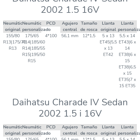
2002 1.5 16V
Neumático
Neumático
PCD
Agujero
Tamaño
Llanta
Llanta
original
personalizado
central
de rosca
original
personaliz
155/80
175/65
4*100
56,1 mm
12*1,5
5 x 13
5,5 x 14
R13|175/70
R14|185/60
ET45|5,5
ET43|6 x
R13
R14|185/55
x 13
14
R15|195/50
ET42
ET38|6 x
R15
15
ET38|6,5
x 15
ET35|7 x
15 ET35
Daihatsu Charade IV Sedan
2002 1.5 i 16V
Neumático
Neumático
PCD
Agujero
Tamaño
Llanta
Llanta
original
personalizado
central
de rosca
original
personaliz
155/80
175/65
4*100
56,1 mm
12*1,5
5 x 13
5,5 x 14