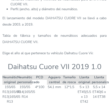
CUORE VII.
Perfil (ancho, alto) y diámetro del neumático.
El lanzamiento del modelo DAIHATSU CUORE VII se llevó a cabo
desde 2003. a 2019.
Tabla de fábrica y tamaños de neumáticos adecuados para
DAIHATSU CUORE VII.
Elige el año al que pertenece tu vehículo Daihatsu Cuore Vii:
Daihatsu Cuore VII 2019 1.0
Neumático
Neumático
PCD
Agujero
Tamaño
Llanta
Llanta
original
personalizado
central
de rosca
original
personaliz
155/65
155/55
4*100
54,1 mm
12*1,5
5 x 13
5,5 x 14
R13|165/60
R14|165/55
ET45|5,5
ET40|6 x
R13|165/65
R14
x 13
14 ET38
R13
ET42