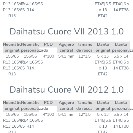
R13|165/60
R14|165/55
ET45|5,5
ET40|6 x
R13|165/65
R14
x 13
14 ET38
R13
ET42
Daihatsu Cuore VII 2013 1.0
Neumático
Neumático
PCD
Agujero
Tamaño
Llanta
Llanta
original
personalizado
central
de rosca
original
personaliz
155/65
155/55
4*100
54,1 mm
12*1,5
5 x 13
5,5 x 14
R13|165/60
R14|165/55
ET45|5,5
ET40|6 x
R13|165/65
R14
x 13
14 ET38
R13
ET42
Daihatsu Cuore VII 2012 1.0
Neumático
Neumático
PCD
Agujero
Tamaño
Llanta
Llanta
original
personalizado
central
de rosca
original
personaliz
155/65
155/55
4*100
54,1 mm
12*1,5
5 x 13
5,5 x 14
R13|165/60
R14|165/55
ET45|5,5
ET40|6 x
R13|165/65
R14
x 13
14 ET38
R13
ET42