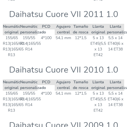
Daihatsu Cuore VII 2011 1.0
Neumático
Neumático
PCD
Agujero
Tamaño
Llanta
Llanta
original
personalizado
central
de rosca
original
personaliz
155/65
155/55
4*100
54,1 mm
12*1,5
5 x 13
5,5 x 14
R13|165/60
R14|165/55
ET45|5,5
ET40|6 x
R13|165/65
R14
x 13
14 ET38
R13
ET42
Daihatsu Cuore VII 2010 1.0
Neumático
Neumático
PCD
Agujero
Tamaño
Llanta
Llanta
original
personalizado
central
de rosca
original
personaliz
155/65
155/55
4*100
54,1 mm
12*1,5
5 x 13
5,5 x 14
R13|165/60
R14|165/55
ET45|5,5
ET40|6 x
R13|165/65
R14
x 13
14 ET38
R13
ET42
Daihatsu Cuore VII 2009 1.0