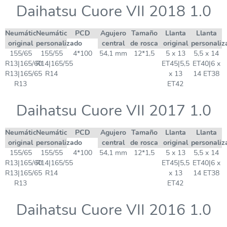
Daihatsu Cuore VII 2018 1.0
Neumático
Neumático
PCD
Agujero
Tamaño
Llanta
Llanta
original
personalizado
central
de rosca
original
personaliz
155/65
155/55
4*100
54,1 mm
12*1,5
5 x 13
5,5 x 14
R13|165/60
R14|165/55
ET45|5,5
ET40|6 x
R13|165/65
R14
x 13
14 ET38
R13
ET42
Daihatsu Cuore VII 2017 1.0
Neumático
Neumático
PCD
Agujero
Tamaño
Llanta
Llanta
original
personalizado
central
de rosca
original
personaliz
155/65
155/55
4*100
54,1 mm
12*1,5
5 x 13
5,5 x 14
R13|165/60
R14|165/55
ET45|5,5
ET40|6 x
R13|165/65
R14
x 13
14 ET38
R13
ET42
Daihatsu Cuore VII 2016 1.0