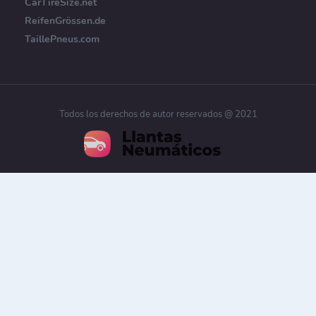
CarTireSize.net
ReifenGrössen.de
TaillePneus.com
Todos los derechos de autor reservados @ 2021