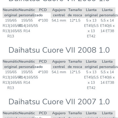
Neumático
Neumático
PCD
Agujero
Tamaño
Llanta
Llanta
original
personalizado
central
de rosca
original
personaliz
155/65
155/55
4*100
54,1 mm
12*1,5
5 x 13
5,5 x 14
R13|165/60
R14|165/55
ET45|5,5
ET40|6 x
R13|165/65
R14
x 13
14 ET38
R13
ET42
Daihatsu Cuore VII 2008 1.0
Neumático
Neumático
PCD
Agujero
Tamaño
Llanta
Llanta
original
personalizado
central
de rosca
original
personaliz
155/65
155/55
4*100
54,1 mm
12*1,5
5 x 13
5,5 x 14
R13|165/60
R14|165/55
ET45|5,5
ET40|6 x
R13|165/65
R14
x 13
14 ET38
R13
ET42
Daihatsu Cuore VII 2007 1.0
Neumático
Neumático
PCD
Agujero
Tamaño
Llanta
Llanta