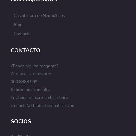
Calculadora de Neumáticos
Blog
Contacto
CONTACTO
¿Tienes alguna pregunta?
Contacta con nosotros
000 8888 999
Solicite una consulta
Envíanos un correo electrónico
contacto@LlantasNeumáticos.com
SOCIOS