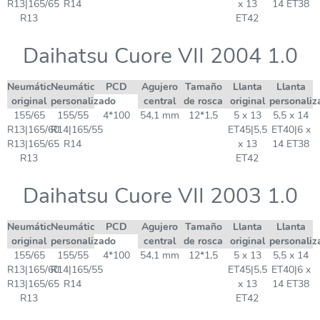
R13|165/65
R14
x 13
14 ET38
R13
ET42
Daihatsu Cuore VII 2004 1.0
Neumático
Neumático
PCD
Agujero
Tamaño
Llanta
Llanta
original
personalizado
central
de rosca
original
personaliz
155/65
155/55
4*100
54,1 mm
12*1,5
5 x 13
5,5 x 14
R13|165/60
R14|165/55
ET45|5,5
ET40|6 x
R13|165/65
R14
x 13
14 ET38
R13
ET42
Daihatsu Cuore VII 2003 1.0
Neumático
Neumático
PCD
Agujero
Tamaño
Llanta
Llanta
original
personalizado
central
de rosca
original
personaliz
155/65
155/55
4*100
54,1 mm
12*1,5
5 x 13
5,5 x 14
R13|165/60
R14|165/55
ET45|5,5
ET40|6 x
R13|165/65
R14
x 13
14 ET38
R13
ET42