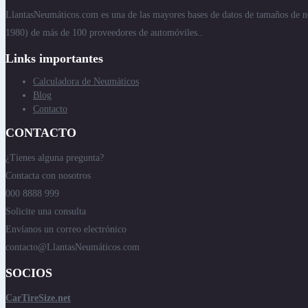
LlantasNeumáticos.com es una de las mayores bases de datos de tamaños de n
1980) de más de 100 proveedores de automóviles..
Links importantes
Calculadora de Neumáticos
Blog
Contacto
CONTACTO
¿Tienes alguna pregunta?
Contacta con nosotros
000 8888 999
Solicite una consulta
Envíanos un correo electrónico
contacto@LlantasNeumáticos.com
SOCIOS
CarTireSize.net