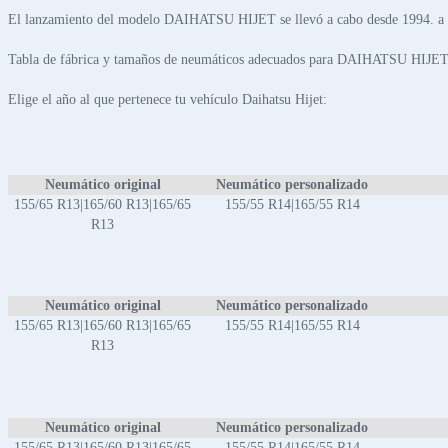
El lanzamiento del modelo DAIHATSU HIJET se llevó a cabo desde 1994. a
Tabla de fábrica y tamaños de neumáticos adecuados para DAIHATSU HIJET
Elige el año al que pertenece tu vehículo Daihatsu Hijet:
Neumático original
Neumático personalizado
155/65 R13|165/60 R13|165/65
155/55 R14|165/55 R14
R13
Neumático original
Neumático personalizado
155/65 R13|165/60 R13|165/65
155/55 R14|165/55 R14
R13
Neumático original
Neumático personalizado
155/65 R13|165/60 R13|165/65
155/55 R14|165/55 R14