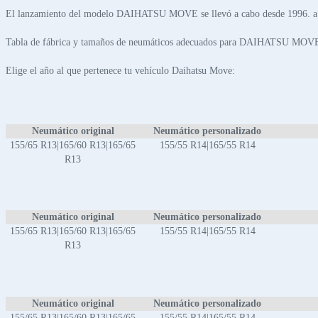
El lanzamiento del modelo DAIHATSU MOVE se llevó a cabo desde 1996. a
Tabla de fábrica y tamaños de neumáticos adecuados para DAIHATSU MOV
Elige el año al que pertenece tu vehículo Daihatsu Move:
Neumático original
Neumático personalizado
155/65 R13|165/60 R13|165/65
155/55 R14|165/55 R14
R13
Neumático original
Neumático personalizado
155/65 R13|165/60 R13|165/65
155/55 R14|165/55 R14
R13
Neumático original
Neumático personalizado
155/65 R13|165/60 R13|165/65
155/55 R14|165/55 R14