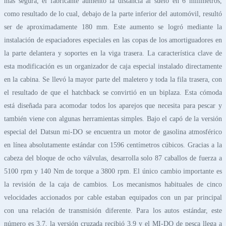
más segura, el fabricante aumentó la distancia al suelo en 6 milímetros,
como resultado de lo cual, debajo de la parte inferior del automóvil, resultó
ser de aproximadamente 180 mm. Este aumento se logró mediante la
instalación de espaciadores especiales en las copas de los amortiguadores en
la parte delantera y soportes en la viga trasera. La característica clave de
esta modificación es un organizador de caja especial instalado directamente
en la cabina. Se llevó la mayor parte del maletero y toda la fila trasera, con
el resultado de que el hatchback se convirtió en un biplaza. Esta cómoda
está diseñada para acomodar todos los aparejos que necesita para pescar y
también viene con algunas herramientas simples. Bajo el capó de la versión
especial del Datsun mi-DO se encuentra un motor de gasolina atmosférico
en línea absolutamente estándar con 1596 centímetros cúbicos. Gracias a la
cabeza del bloque de ocho válvulas, desarrolla solo 87 caballos de fuerza a
5100 rpm y 140 Nm de torque a 3800 rpm. El único cambio importante es
la revisión de la caja de cambios. Los mecanismos habituales de cinco
velocidades accionados por cable estaban equipados con un par principal
con una relación de transmisión diferente. Para los autos estándar, este
número es 3.7, la versión cruzada recibió 3.9 y el MI-DO de pesca llega a