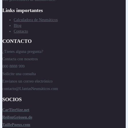
Links importantes
Calculadora de Neumáticos
Blog
Contacto
CONTACTO
¿Tienes alguna pregunta?
Contacta con nosotros
000 8888 999
Solicite una consulta
Envíanos un correo electrónico
contacto@LlantasNeumáticos.com
SOCIOS
CarTireSize.net
ReifenGrössen.de
TaillePneus.com