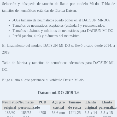
Selección y búsqueda de tamaño de llanta por modelo Mi-do. Tabla de
tamaños de neumáticos estándar de fábrica Datsun.
¿Qué tamaño de neumáticos puedo poner en el DATSUN MI-DO?
Tamaños de neumáticos aceptables (estándar) y recomendados.
Tamaños máximos y mínimos de neumáticos para DATSUN MI-DO.
Perfil (ancho, alto) y diámetro del neumático.
El lanzamiento del modelo DATSUN MI-DO se llevó a cabo desde 2014. a
2019.
Tabla de fábrica y tamaños de neumáticos adecuados para DATSUN MI-
DO.
Elige el año al que pertenece tu vehículo Datsun Mi-do:
Datsun mi-DO 2019 1.6
Neumático
Neumático
PCD
Agujero
Tamaño
Llanta
Llanta
original
personalizado
central
de rosca
original
personaliz
185/60
185/55
4*98
58,6 mm
12*1,25
5,5 x 14
5,5 x 15