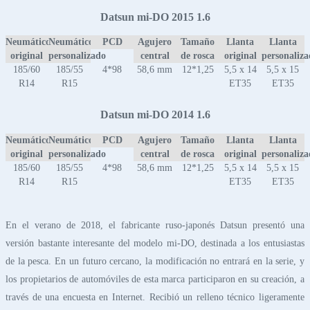
Datsun mi-DO 2015 1.6
Neumático
Neumático
PCD
Agujero
Tamaño
Llanta
Llanta
original
personalizado
central
de rosca
original
personaliz
185/60
185/55
4*98
58,6 mm
12*1,25
5,5 x 14
5,5 x 15
R14
R15
ET35
ET35
Datsun mi-DO 2014 1.6
Neumático
Neumático
PCD
Agujero
Tamaño
Llanta
Llanta
original
personalizado
central
de rosca
original
personaliz
185/60
185/55
4*98
58,6 mm
12*1,25
5,5 x 14
5,5 x 15
R14
R15
ET35
ET35
En el verano de 2018, el fabricante ruso-japonés Datsun presentó una
versión bastante interesante del modelo mi-DO, destinada a los entusiastas
de la pesca. En un futuro cercano, la modificación no entrará en la serie, y
los propietarios de automóviles de esta marca participaron en su creación, a
través de una encuesta en Internet. Recibió un relleno técnico ligeramente