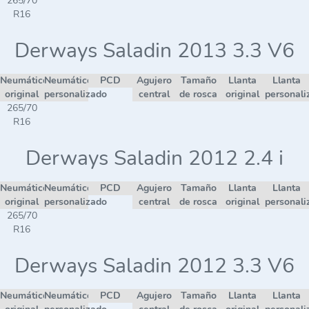
265/70
R16
Derways Saladin 2013 3.3 V6
Neumático
Neumático
PCD
Agujero
Tamaño
Llanta
Llanta
original
personalizado
central
de rosca
original
personali
265/70
R16
Derways Saladin 2012 2.4 i
Neumático
Neumático
PCD
Agujero
Tamaño
Llanta
Llanta
original
personalizado
central
de rosca
original
personali
265/70
R16
Derways Saladin 2012 3.3 V6
Neumático
Neumático
PCD
Agujero
Tamaño
Llanta
Llanta