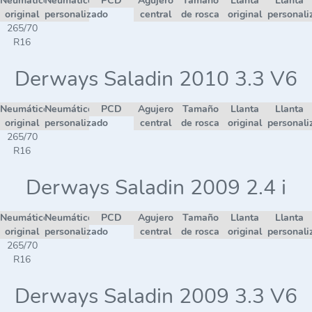
Neumático
Neumático
PCD
Agujero
Tamaño
Llanta
Llanta
original
personalizado
central
de rosca
original
personali
265/70
R16
Derways Saladin 2010 3.3 V6
Neumático
Neumático
PCD
Agujero
Tamaño
Llanta
Llanta
original
personalizado
central
de rosca
original
personali
265/70
R16
Derways Saladin 2009 2.4 i
Neumático
Neumático
PCD
Agujero
Tamaño
Llanta
Llanta
original
personalizado
central
de rosca
original
personali
265/70
R16
Derways Saladin 2009 3.3 V6