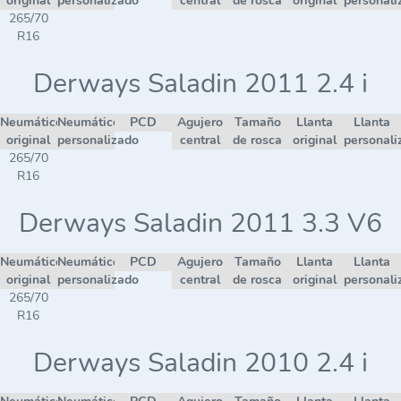
original
personalizado
central
de rosca
original
personali
265/70
R16
Derways Saladin 2011 2.4 i
Neumático
Neumático
PCD
Agujero
Tamaño
Llanta
Llanta
original
personalizado
central
de rosca
original
personali
265/70
R16
Derways Saladin 2011 3.3 V6
Neumático
Neumático
PCD
Agujero
Tamaño
Llanta
Llanta
original
personalizado
central
de rosca
original
personali
265/70
R16
Derways Saladin 2010 2.4 i