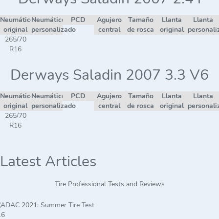
Neumático
Neumático
PCD
Agujero
Tamaño
Llanta
Llanta
original
personalizado
central
de rosca
original
personali
265/70
R16
Derways Saladin 2007 3.3 V6
Neumático
Neumático
PCD
Agujero
Tamaño
Llanta
Llanta
original
personalizado
central
de rosca
original
personali
265/70
R16
Latest Articles
Tire Professional Tests and Reviews