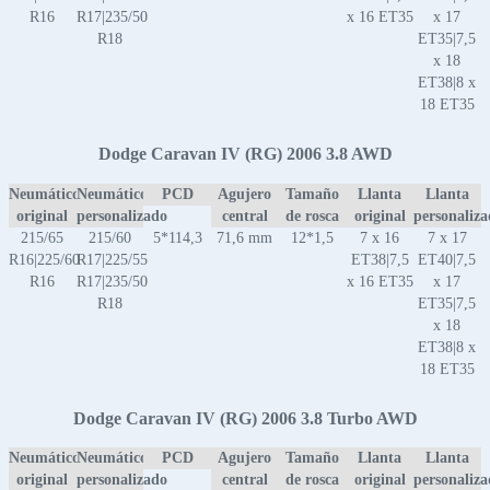
R16
R17|235/50
x 16 ET35
x 17
R18
ET35|7,5
x 18
ET38|8 x
18 ET35
Dodge Caravan IV (RG) 2006 3.8 AWD
Neumático
Neumático
PCD
Agujero
Tamaño
Llanta
Llanta
original
personalizado
central
de rosca
original
personaliz
215/65
215/60
5*114,3
71,6 mm
12*1,5
7 x 16
7 x 17
R16|225/60
R17|225/55
ET38|7,5
ET40|7,5
R16
R17|235/50
x 16 ET35
x 17
R18
ET35|7,5
x 18
ET38|8 x
18 ET35
Dodge Caravan IV (RG) 2006 3.8 Turbo AWD
Neumático
Neumático
PCD
Agujero
Tamaño
Llanta
Llanta
original
personalizado
central
de rosca
original
personaliz