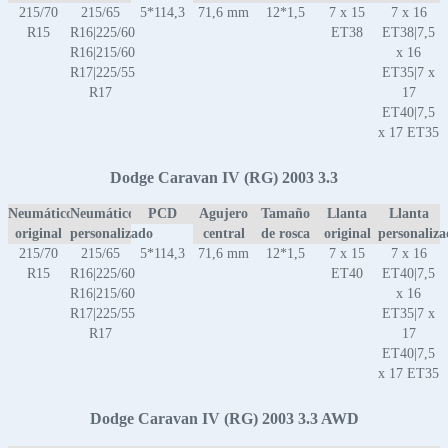
215/70
215/65
5*114,3
71,6 mm
12*1,5
7 x 15
7 x 16
R15
R16|225/60
ET38
ET38|7,5
R16|215/60
x 16
R17|225/55
ET35|7 x
R17
17
ET40|7,5
x 17 ET35
Dodge Caravan IV (RG) 2003 3.3
Neumático
Neumático
PCD
Agujero
Tamaño
Llanta
Llanta
original
personalizado
central
de rosca
original
personaliz
215/70
215/65
5*114,3
71,6 mm
12*1,5
7 x 15
7 x 16
R15
R16|225/60
ET40
ET40|7,5
R16|215/60
x 16
R17|225/55
ET35|7 x
R17
17
ET40|7,5
x 17 ET35
Dodge Caravan IV (RG) 2003 3.3 AWD