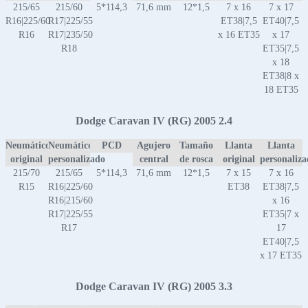
215/65
215/60
5*114,3
71,6 mm
12*1,5
7 x 16
7 x 17
R16|225/60
R17|225/55
ET38|7,5
ET40|7,5
R16
R17|235/50
x 16 ET35
x 17
R18
ET35|7,5
x 18
ET38|8 x
18 ET35
Dodge Caravan IV (RG) 2005 2.4
Neumático
Neumático
PCD
Agujero
Tamaño
Llanta
Llanta
original
personalizado
central
de rosca
original
personaliz
215/70
215/65
5*114,3
71,6 mm
12*1,5
7 x 15
7 x 16
R15
R16|225/60
ET38
ET38|7,5
R16|215/60
x 16
R17|225/55
ET35|7 x
R17
17
ET40|7,5
x 17 ET35
Dodge Caravan IV (RG) 2005 3.3