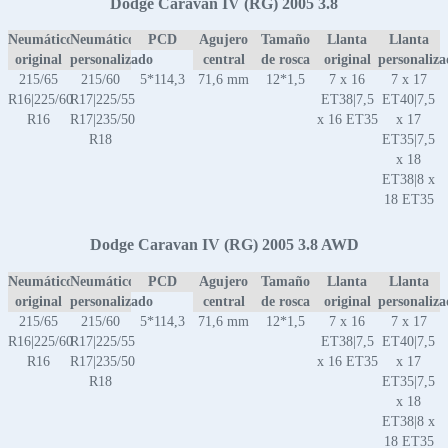
Dodge Caravan IV (RG) 2005 3.8
Neumático
Neumático
PCD
Agujero
Tamaño
Llanta
Llanta
original
personalizado
central
de rosca
original
personaliz
215/65
215/60
5*114,3
71,6 mm
12*1,5
7 x 16
7 x 17
R16|225/60
R17|225/55
ET38|7,5
ET40|7,5
R16
R17|235/50
x 16 ET35
x 17
R18
ET35|7,5
x 18
ET38|8 x
18 ET35
Dodge Caravan IV (RG) 2005 3.8 AWD
Neumático
Neumático
PCD
Agujero
Tamaño
Llanta
Llanta
original
personalizado
central
de rosca
original
personaliz
215/65
215/60
5*114,3
71,6 mm
12*1,5
7 x 16
7 x 17
R16|225/60
R17|225/55
ET38|7,5
ET40|7,5
R16
R17|235/50
x 16 ET35
x 17
R18
ET35|7,5
x 18
ET38|8 x
18 ET35