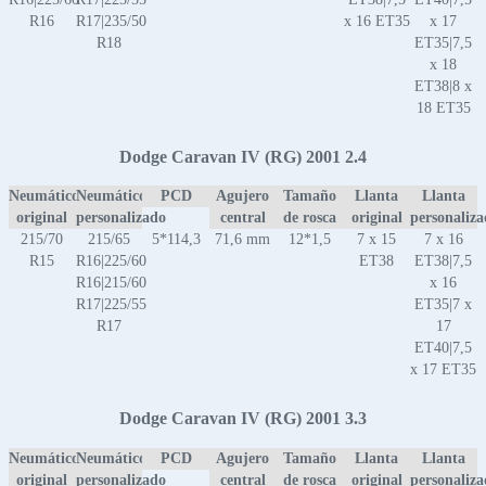
R16
R17|235/50
x 16 ET35
x 17
R18
ET35|7,5
x 18
ET38|8 x
18 ET35
Dodge Caravan IV (RG) 2001 2.4
Neumático
Neumático
PCD
Agujero
Tamaño
Llanta
Llanta
original
personalizado
central
de rosca
original
personaliz
215/70
215/65
5*114,3
71,6 mm
12*1,5
7 x 15
7 x 16
R15
R16|225/60
ET38
ET38|7,5
R16|215/60
x 16
R17|225/55
ET35|7 x
R17
17
ET40|7,5
x 17 ET35
Dodge Caravan IV (RG) 2001 3.3
Neumático
Neumático
PCD
Agujero
Tamaño
Llanta
Llanta
original
personalizado
central
de rosca
original
personaliz