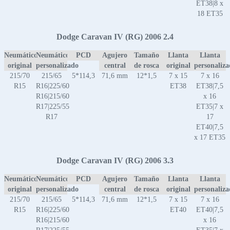
ET38|8 x
18 ET35
Dodge Caravan IV (RG) 2006 2.4
Neumático
Neumático
PCD
Agujero
Tamaño
Llanta
Llanta
original
personalizado
central
de rosca
original
personaliz
215/70
215/65
5*114,3
71,6 mm
12*1,5
7 x 15
7 x 16
R15
R16|225/60
ET38
ET38|7,5
R16|215/60
x 16
R17|225/55
ET35|7 x
R17
17
ET40|7,5
x 17 ET35
Dodge Caravan IV (RG) 2006 3.3
Neumático
Neumático
PCD
Agujero
Tamaño
Llanta
Llanta
original
personalizado
central
de rosca
original
personaliz
215/70
215/65
5*114,3
71,6 mm
12*1,5
7 x 15
7 x 16
R15
R16|225/60
ET40
ET40|7,5
R16|215/60
x 16