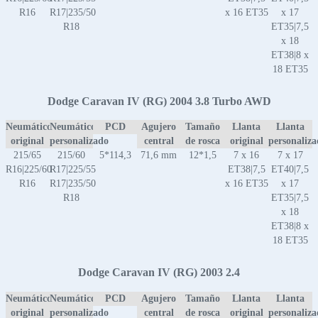
R16
R17|235/50
x 16 ET35
x 17
R18
ET35|7,5
x 18
ET38|8 x
18 ET35
Dodge Caravan IV (RG) 2004 3.8 Turbo AWD
Neumático
Neumático
PCD
Agujero
Tamaño
Llanta
Llanta
original
personalizado
central
de rosca
original
personaliz
215/65
215/60
5*114,3
71,6 mm
12*1,5
7 x 16
7 x 17
R16|225/60
R17|225/55
ET38|7,5
ET40|7,5
R16
R17|235/50
x 16 ET35
x 17
R18
ET35|7,5
x 18
ET38|8 x
18 ET35
Dodge Caravan IV (RG) 2003 2.4
Neumático
Neumático
PCD
Agujero
Tamaño
Llanta
Llanta
original
personalizado
central
de rosca
original
personaliz