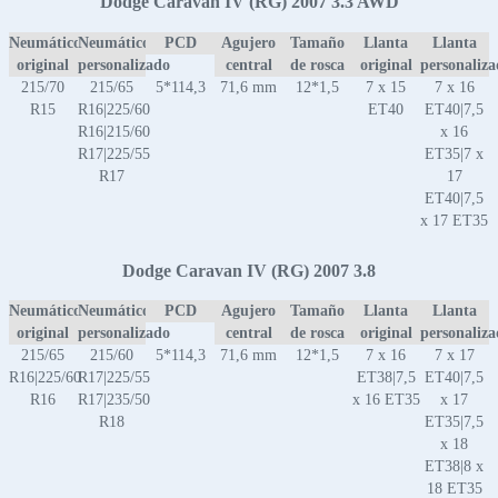
Dodge Caravan IV (RG) 2007 3.3 AWD
Neumático
Neumático
PCD
Agujero
Tamaño
Llanta
Llanta
original
personalizado
central
de rosca
original
personaliz
215/70
215/65
5*114,3
71,6 mm
12*1,5
7 x 15
7 x 16
R15
R16|225/60
ET40
ET40|7,5
R16|215/60
x 16
R17|225/55
ET35|7 x
R17
17
ET40|7,5
x 17 ET35
Dodge Caravan IV (RG) 2007 3.8
Neumático
Neumático
PCD
Agujero
Tamaño
Llanta
Llanta
original
personalizado
central
de rosca
original
personaliz
215/65
215/60
5*114,3
71,6 mm
12*1,5
7 x 16
7 x 17
R16|225/60
R17|225/55
ET38|7,5
ET40|7,5
R16
R17|235/50
x 16 ET35
x 17
R18
ET35|7,5
x 18
ET38|8 x
18 ET35