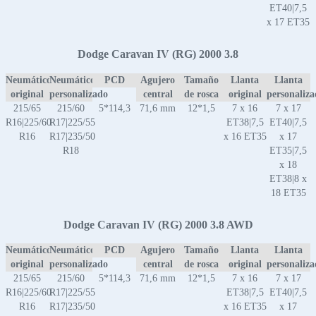
ET40|7,5
x 17 ET35
Dodge Caravan IV (RG) 2000 3.8
Neumático
Neumático
PCD
Agujero
Tamaño
Llanta
Llanta
original
personalizado
central
de rosca
original
personaliz
215/65
215/60
5*114,3
71,6 mm
12*1,5
7 x 16
7 x 17
R16|225/60
R17|225/55
ET38|7,5
ET40|7,5
R16
R17|235/50
x 16 ET35
x 17
R18
ET35|7,5
x 18
ET38|8 x
18 ET35
Dodge Caravan IV (RG) 2000 3.8 AWD
Neumático
Neumático
PCD
Agujero
Tamaño
Llanta
Llanta
original
personalizado
central
de rosca
original
personaliz
215/65
215/60
5*114,3
71,6 mm
12*1,5
7 x 16
7 x 17
R16|225/60
R17|225/55
ET38|7,5
ET40|7,5
R16
R17|235/50
x 16 ET35
x 17