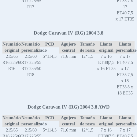
R17|225/55
ET35|7 x
R17
17
ET40|7,5
x 17 ET35
Dodge Caravan IV (RG) 2004 3.8
Neumático
Neumático
PCD
Agujero
Tamaño
Llanta
Llanta
original
personalizado
central
de rosca
original
personaliz
215/65
215/60
5*114,3
71,6 mm
12*1,5
7 x 16
7 x 17
R16|225/60
R17|225/55
ET38|7,5
ET40|7,5
R16
R17|235/50
x 16 ET35
x 17
R18
ET35|7,5
x 18
ET38|8 x
18 ET35
Dodge Caravan IV (RG) 2004 3.8 AWD
Neumático
Neumático
PCD
Agujero
Tamaño
Llanta
Llanta
original
personalizado
central
de rosca
original
personaliz
215/65
215/60
5*114,3
71,6 mm
12*1,5
7 x 16
7 x 17
R16|225/60
R17|225/55
ET38|7,5
ET40|7,5