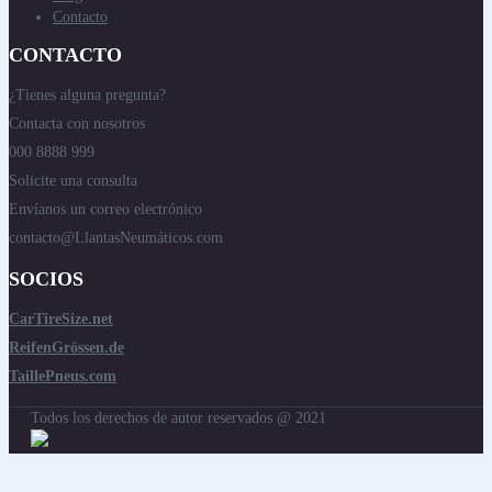
Contacto
CONTACTO
¿Tienes alguna pregunta?
Contacta con nosotros
000 8888 999
Solicite una consulta
Envíanos un correo electrónico
contacto@LlantasNeumáticos.com
SOCIOS
CarTireSize.net
ReifenGrössen.de
TaillePneus.com
Todos los derechos de autor reservados @ 2021