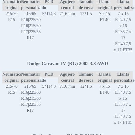
Neumático
Neumático
PCD
Agujero
Tamaño
Llanta
Llanta
original
personalizado
central
de rosca
original
personaliz
215/70
215/65
5*114,3
71,6 mm
12*1,5
7 x 15
7 x 16
R15
R16|225/60
ET40
ET40|7,5
R16|215/60
x 16
R17|225/55
ET35|7 x
R17
17
ET40|7,5
x 17 ET35
Dodge Caravan IV (RG) 2005 3.3 AWD
Neumático
Neumático
PCD
Agujero
Tamaño
Llanta
Llanta
original
personalizado
central
de rosca
original
personaliz
215/70
215/65
5*114,3
71,6 mm
12*1,5
7 x 15
7 x 16
R15
R16|225/60
ET40
ET40|7,5
R16|215/60
x 16
R17|225/55
ET35|7 x
R17
17
ET40|7,5
x 17 ET35