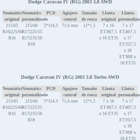
Dodge Caravan IV (RG) 2003 3.8 AWD
Neumático
Neumático
PCD
Agujero
Tamaño
Llanta
Llanta
original
personalizado
central
de rosca
original
personaliz
215/65
215/60
5*114,3
71,6 mm
12*1,5
7 x 16
7 x 17
R16|225/60
R17|225/55
ET38|7,5
ET40|7,5
R16
R17|235/50
x 16 ET35
x 17
R18
ET35|7,5
x 18
ET38|8 x
18 ET35
Dodge Caravan IV (RG) 2003 3.8 Turbo AWD
Neumático
Neumático
PCD
Agujero
Tamaño
Llanta
Llanta
original
personalizado
central
de rosca
original
personaliz
215/65
215/60
5*114,3
71,6 mm
12*1,5
7 x 16
7 x 17
R16|225/60
R17|225/55
ET38|7,5
ET40|7,5
R16
R17|235/50
x 16 ET35
x 17
R18
ET35|7,5
x 18
ET38|8 x
18 ET35