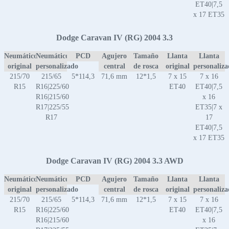
ET40|7,5
x 17 ET35
Dodge Caravan IV (RG) 2004 3.3
Neumático
Neumático
PCD
Agujero
Tamaño
Llanta
Llanta
original
personalizado
central
de rosca
original
personaliz
215/70
215/65
5*114,3
71,6 mm
12*1,5
7 x 15
7 x 16
R15
R16|225/60
ET40
ET40|7,5
R16|215/60
x 16
R17|225/55
ET35|7 x
R17
17
ET40|7,5
x 17 ET35
Dodge Caravan IV (RG) 2004 3.3 AWD
Neumático
Neumático
PCD
Agujero
Tamaño
Llanta
Llanta
original
personalizado
central
de rosca
original
personaliz
215/70
215/65
5*114,3
71,6 mm
12*1,5
7 x 15
7 x 16
R15
R16|225/60
ET40
ET40|7,5
R16|215/60
x 16