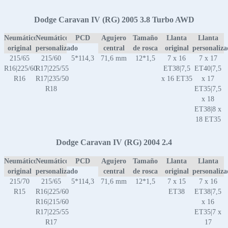
Dodge Caravan IV (RG) 2005 3.8 Turbo AWD
Neumático
Neumático
PCD
Agujero
Tamaño
Llanta
Llanta
original
personalizado
central
de rosca
original
personaliz
215/65
215/60
5*114,3
71,6 mm
12*1,5
7 x 16
7 x 17
R16|225/60
R17|225/55
ET38|7,5
ET40|7,5
R16
R17|235/50
x 16 ET35
x 17
R18
ET35|7,5
x 18
ET38|8 x
18 ET35
Dodge Caravan IV (RG) 2004 2.4
Neumático
Neumático
PCD
Agujero
Tamaño
Llanta
Llanta
original
personalizado
central
de rosca
original
personaliz
215/70
215/65
5*114,3
71,6 mm
12*1,5
7 x 15
7 x 16
R15
R16|225/60
ET38
ET38|7,5
R16|215/60
x 16
R17|225/55
ET35|7 x
R17
17