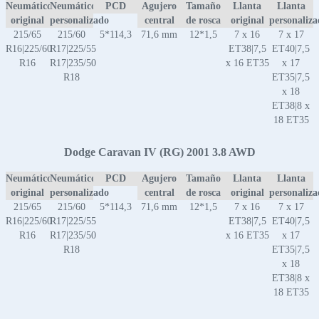
Neumático
Neumático
PCD
Agujero
Tamaño
Llanta
Llanta
original
personalizado
central
de rosca
original
personaliz
215/65
215/60
5*114,3
71,6 mm
12*1,5
7 x 16
7 x 17
R16|225/60
R17|225/55
ET38|7,5
ET40|7,5
R16
R17|235/50
x 16 ET35
x 17
R18
ET35|7,5
x 18
ET38|8 x
18 ET35
Dodge Caravan IV (RG) 2001 3.8 AWD
Neumático
Neumático
PCD
Agujero
Tamaño
Llanta
Llanta
original
personalizado
central
de rosca
original
personaliz
215/65
215/60
5*114,3
71,6 mm
12*1,5
7 x 16
7 x 17
R16|225/60
R17|225/55
ET38|7,5
ET40|7,5
R16
R17|235/50
x 16 ET35
x 17
R18
ET35|7,5
x 18
ET38|8 x
18 ET35