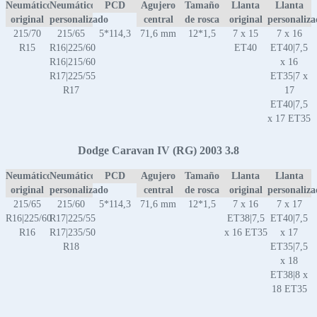
Neumático
Neumático
PCD
Agujero
Tamaño
Llanta
Llanta
original
personalizado
central
de rosca
original
personaliz
215/70
215/65
5*114,3
71,6 mm
12*1,5
7 x 15
7 x 16
R15
R16|225/60
ET40
ET40|7,5
R16|215/60
x 16
R17|225/55
ET35|7 x
R17
17
ET40|7,5
x 17 ET35
Dodge Caravan IV (RG) 2003 3.8
Neumático
Neumático
PCD
Agujero
Tamaño
Llanta
Llanta
original
personalizado
central
de rosca
original
personaliz
215/65
215/60
5*114,3
71,6 mm
12*1,5
7 x 16
7 x 17
R16|225/60
R17|225/55
ET38|7,5
ET40|7,5
R16
R17|235/50
x 16 ET35
x 17
R18
ET35|7,5
x 18
ET38|8 x
18 ET35