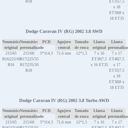
R18
ET35|7,5
x 18
ET38|8 x
18 ET35
Dodge Caravan IV (RG) 2002 3.8 AWD
Neumático
Neumático
PCD
Agujero
Tamaño
Llanta
Llanta
original
personalizado
central
de rosca
original
personaliz
215/65
215/60
5*114,3
71,6 mm
12*1,5
7 x 16
7 x 17
R16|225/60
R17|225/55
ET38|7,5
ET40|7,5
R16
R17|235/50
x 16 ET35
x 17
R18
ET35|7,5
x 18
ET38|8 x
18 ET35
Dodge Caravan IV (RG) 2002 3.8 Turbo AWD
Neumático
Neumático
PCD
Agujero
Tamaño
Llanta
Llanta
original
personalizado
central
de rosca
original
personaliz
215/65
215/60
5*114,3
71,6 mm
12*1,5
7 x 16
7 x 17
R16|225/60
R17|225/55
ET38|7,5
ET40|7,5