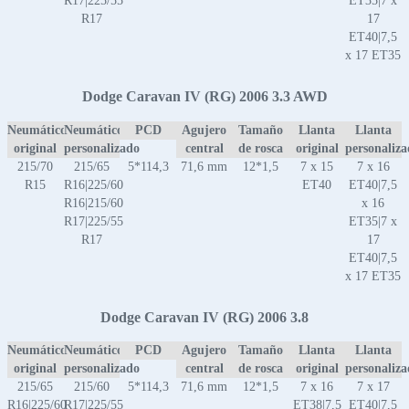
R17|225/55
ET35|7 x
R17
17
ET40|7,5
x 17 ET35
Dodge Caravan IV (RG) 2006 3.3 AWD
Neumático
Neumático
PCD
Agujero
Tamaño
Llanta
Llanta
original
personalizado
central
de rosca
original
personaliz
215/70
215/65
5*114,3
71,6 mm
12*1,5
7 x 15
7 x 16
R15
R16|225/60
ET40
ET40|7,5
R16|215/60
x 16
R17|225/55
ET35|7 x
R17
17
ET40|7,5
x 17 ET35
Dodge Caravan IV (RG) 2006 3.8
Neumático
Neumático
PCD
Agujero
Tamaño
Llanta
Llanta
original
personalizado
central
de rosca
original
personaliz
215/65
215/60
5*114,3
71,6 mm
12*1,5
7 x 16
7 x 17
R16|225/60
R17|225/55
ET38|7,5
ET40|7,5