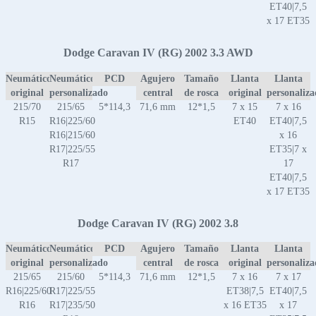
ET40|7,5
x 17 ET35
Dodge Caravan IV (RG) 2002 3.3 AWD
Neumático
Neumático
PCD
Agujero
Tamaño
Llanta
Llanta
original
personalizado
central
de rosca
original
personaliz
215/70
215/65
5*114,3
71,6 mm
12*1,5
7 x 15
7 x 16
R15
R16|225/60
ET40
ET40|7,5
R16|215/60
x 16
R17|225/55
ET35|7 x
R17
17
ET40|7,5
x 17 ET35
Dodge Caravan IV (RG) 2002 3.8
Neumático
Neumático
PCD
Agujero
Tamaño
Llanta
Llanta
original
personalizado
central
de rosca
original
personaliz
215/65
215/60
5*114,3
71,6 mm
12*1,5
7 x 16
7 x 17
R16|225/60
R17|225/55
ET38|7,5
ET40|7,5
R16
R17|235/50
x 16 ET35
x 17