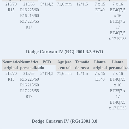
215/70
215/65
5*114,3
71,6 mm
12*1,5
7 x 15
7 x 16
R15
R16|225/60
ET40
ET40|7,5
R16|215/60
x 16
R17|225/55
ET35|7 x
R17
17
ET40|7,5
x 17 ET35
Dodge Caravan IV (RG) 2001 3.3 AWD
Neumático
Neumático
PCD
Agujero
Tamaño
Llanta
Llanta
original
personalizado
central
de rosca
original
personaliz
215/70
215/65
5*114,3
71,6 mm
12*1,5
7 x 15
7 x 16
R15
R16|225/60
ET40
ET40|7,5
R16|215/60
x 16
R17|225/55
ET35|7 x
R17
17
ET40|7,5
x 17 ET35
Dodge Caravan IV (RG) 2001 3.8