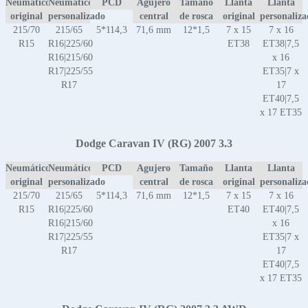
Neumático
Neumático
PCD
Agujero
Tamaño
Llanta
Llanta
original
personalizado
central
de rosca
original
personaliz
215/70
215/65
5*114,3
71,6 mm
12*1,5
7 x 15
7 x 16
R15
R16|225/60
ET38
ET38|7,5
R16|215/60
x 16
R17|225/55
ET35|7 x
R17
17
ET40|7,5
x 17 ET35
Dodge Caravan IV (RG) 2007 3.3
Neumático
Neumático
PCD
Agujero
Tamaño
Llanta
Llanta
original
personalizado
central
de rosca
original
personaliz
215/70
215/65
5*114,3
71,6 mm
12*1,5
7 x 15
7 x 16
R15
R16|225/60
ET40
ET40|7,5
R16|215/60
x 16
R17|225/55
ET35|7 x
R17
17
ET40|7,5
x 17 ET35