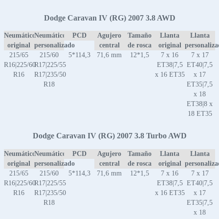
Dodge Caravan IV (RG) 2007 3.8 AWD
Neumático
Neumático
PCD
Agujero
Tamaño
Llanta
Llanta
original
personalizado
central
de rosca
original
personaliz
215/65
215/60
5*114,3
71,6 mm
12*1,5
7 x 16
7 x 17
R16|225/60
R17|225/55
ET38|7,5
ET40|7,5
R16
R17|235/50
x 16 ET35
x 17
R18
ET35|7,5
x 18
ET38|8 x
18 ET35
Dodge Caravan IV (RG) 2007 3.8 Turbo AWD
Neumático
Neumático
PCD
Agujero
Tamaño
Llanta
Llanta
original
personalizado
central
de rosca
original
personaliz
215/65
215/60
5*114,3
71,6 mm
12*1,5
7 x 16
7 x 17
R16|225/60
R17|225/55
ET38|7,5
ET40|7,5
R16
R17|235/50
x 16 ET35
x 17
R18
ET35|7,5
x 18