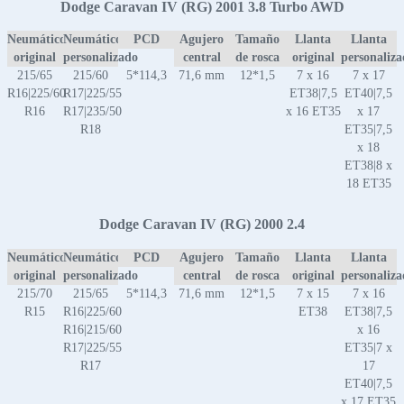
Dodge Caravan IV (RG) 2001 3.8 Turbo AWD
Neumático
Neumático
PCD
Agujero
Tamaño
Llanta
Llanta
original
personalizado
central
de rosca
original
personaliz
215/65
215/60
5*114,3
71,6 mm
12*1,5
7 x 16
7 x 17
R16|225/60
R17|225/55
ET38|7,5
ET40|7,5
R16
R17|235/50
x 16 ET35
x 17
R18
ET35|7,5
x 18
ET38|8 x
18 ET35
Dodge Caravan IV (RG) 2000 2.4
Neumático
Neumático
PCD
Agujero
Tamaño
Llanta
Llanta
original
personalizado
central
de rosca
original
personaliz
215/70
215/65
5*114,3
71,6 mm
12*1,5
7 x 15
7 x 16
R15
R16|225/60
ET38
ET38|7,5
R16|215/60
x 16
R17|225/55
ET35|7 x
R17
17
ET40|7,5
x 17 ET35