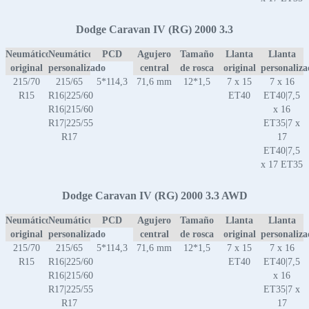
Dodge Caravan IV (RG) 2000 3.3
Neumático
Neumático
PCD
Agujero
Tamaño
Llanta
Llanta
original
personalizado
central
de rosca
original
personaliz
215/70
215/65
5*114,3
71,6 mm
12*1,5
7 x 15
7 x 16
R15
R16|225/60
ET40
ET40|7,5
R16|215/60
x 16
R17|225/55
ET35|7 x
R17
17
ET40|7,5
x 17 ET35
Dodge Caravan IV (RG) 2000 3.3 AWD
Neumático
Neumático
PCD
Agujero
Tamaño
Llanta
Llanta
original
personalizado
central
de rosca
original
personaliz
215/70
215/65
5*114,3
71,6 mm
12*1,5
7 x 15
7 x 16
R15
R16|225/60
ET40
ET40|7,5
R16|215/60
x 16
R17|225/55
ET35|7 x
R17
17