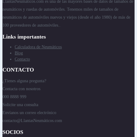
LlantasNeumáticos.com es una de las mayores bases de datos de tamaños de
neumáticos y ruedas de automóviles. Tenemos miles de tamaños de
neumáticos de automóviles nuevos y viejos (desde el año 1980) de más de
100 proveedores de automóviles..
Links importantes
Calculadora de Neumáticos
Blog
Contacto
CONTACTO
¿Tienes alguna pregunta?
Contacta con nosotros
000 8888 999
Solicite una consulta
Envíanos un correo electrónico
contacto@LlantasNeumáticos.com
SOCIOS