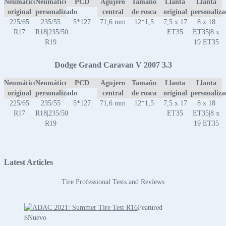
Neumático
Neumático
PCD
Agujero
Tamaño
Llanta
Llanta
original
personalizado
central
de rosca
original
personaliz
225/65
235/55
5*127
71,6 mm
12*1,5
7,5 x 17
8 x 18
R17
R18|235/50
ET35
ET35|8 x
R19
19 ET35
Dodge Grand Caravan V 2007 3.3
Neumático
Neumático
PCD
Agujero
Tamaño
Llanta
Llanta
original
personalizado
central
de rosca
original
personaliz
225/65
235/55
5*127
71,6 mm
12*1,5
7,5 x 17
8 x 18
R17
R18|235/50
ET35
ET35|8 x
R19
19 ET35
Latest Articles
Tire Professional Tests and Reviews
Featured
$
Nuevo