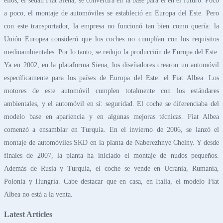
ellos, el sedán Fiat Siena, se convertirá en la base para él en el futuro. Poco
a poco, el montaje de automóviles se estableció en Europa del Este. Pero
con este transportador, la empresa no funcionó tan bien como quería: la
Unión Europea consideró que los coches no cumplían con los requisitos
medioambientales. Por lo tanto, se redujo la producción de Europa del Este.
Ya en 2002, en la plataforma Siena, los diseñadores crearon un automóvil
específicamente para los países de Europa del Este: el Fiat Albea. Los
motores de este automóvil cumplen totalmente con los estándares
ambientales, y el automóvil en sí: seguridad. El coche se diferenciaba del
modelo base en apariencia y en algunas mejoras técnicas. Fiat Albea
comenzó a ensamblar en Turquía. En el invierno de 2006, se lanzó el
montaje de automóviles SKD en la planta de Naberezhnye Chelny. Y desde
finales de 2007, la planta ha iniciado el montaje de nudos pequeños.
Además de Rusia y Turquía, el coche se vende en Ucrania, Rumanía,
Polonia y Hungría. Cabe destacar que en casa, en Italia, el modelo Fiat
Albea no está a la venta.
Latest Articles