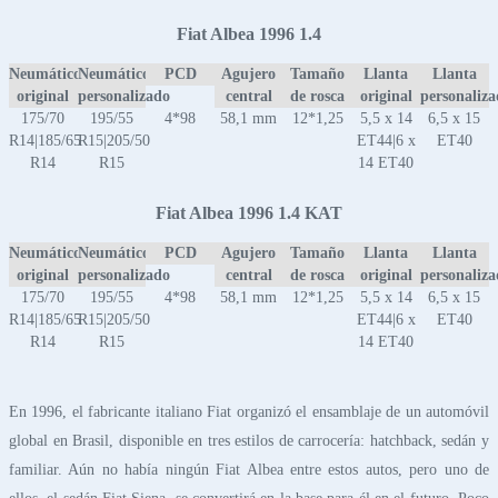
Fiat Albea 1996 1.4
Neumático
Neumático
PCD
Agujero
Tamaño
Llanta
Llanta
original
personalizado
central
de rosca
original
personaliz
175/70
195/55
4*98
58,1 mm
12*1,25
5,5 x 14
6,5 x 15
R14|185/65
R15|205/50
ET44|6 x
ET40
R14
R15
14 ET40
Fiat Albea 1996 1.4 KAT
Neumático
Neumático
PCD
Agujero
Tamaño
Llanta
Llanta
original
personalizado
central
de rosca
original
personaliz
175/70
195/55
4*98
58,1 mm
12*1,25
5,5 x 14
6,5 x 15
R14|185/65
R15|205/50
ET44|6 x
ET40
R14
R15
14 ET40
En 1996, el fabricante italiano Fiat organizó el ensamblaje de un automóvil
global en Brasil, disponible en tres estilos de carrocería: hatchback, sedán y
familiar. Aún no había ningún Fiat Albea entre estos autos, pero uno de