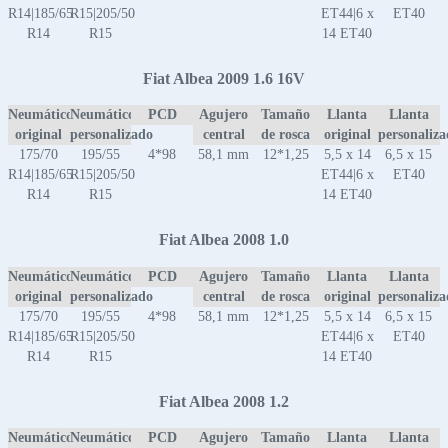
R14|185/65
R15|205/50
ET44|6 x
ET40
R14
R15
14 ET40
Fiat Albea 2009 1.6 16V
Neumático
Neumático
PCD
Agujero
Tamaño
Llanta
Llanta
original
personalizado
central
de rosca
original
personaliz
175/70
195/55
4*98
58,1 mm
12*1,25
5,5 x 14
6,5 x 15
R14|185/65
R15|205/50
ET44|6 x
ET40
R14
R15
14 ET40
Fiat Albea 2008 1.0
Neumático
Neumático
PCD
Agujero
Tamaño
Llanta
Llanta
original
personalizado
central
de rosca
original
personaliz
175/70
195/55
4*98
58,1 mm
12*1,25
5,5 x 14
6,5 x 15
R14|185/65
R15|205/50
ET44|6 x
ET40
R14
R15
14 ET40
Fiat Albea 2008 1.2
Neumático
Neumático
PCD
Agujero
Tamaño
Llanta
Llanta