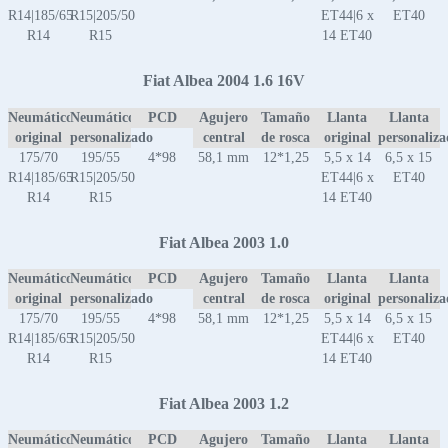
R14|185/65
R15|205/50
ET44|6 x
ET40
R14
R15
14 ET40
Fiat Albea 2004 1.6 16V
Neumático
Neumático
PCD
Agujero
Tamaño
Llanta
Llanta
original
personalizado
central
de rosca
original
personaliz
175/70
195/55
4*98
58,1 mm
12*1,25
5,5 x 14
6,5 x 15
R14|185/65
R15|205/50
ET44|6 x
ET40
R14
R15
14 ET40
Fiat Albea 2003 1.0
Neumático
Neumático
PCD
Agujero
Tamaño
Llanta
Llanta
original
personalizado
central
de rosca
original
personaliz
175/70
195/55
4*98
58,1 mm
12*1,25
5,5 x 14
6,5 x 15
R14|185/65
R15|205/50
ET44|6 x
ET40
R14
R15
14 ET40
Fiat Albea 2003 1.2
Neumático
Neumático
PCD
Agujero
Tamaño
Llanta
Llanta