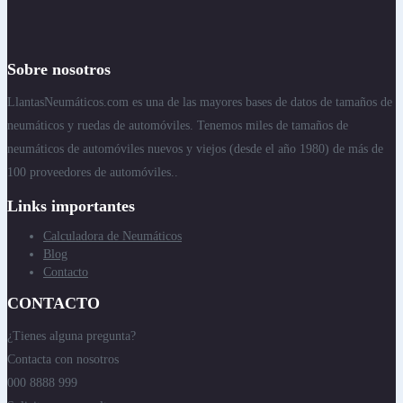
Sobre nosotros
LlantasNeumáticos.com es una de las mayores bases de datos de tamaños de
neumáticos y ruedas de automóviles. Tenemos miles de tamaños de
neumáticos de automóviles nuevos y viejos (desde el año 1980) de más de
100 proveedores de automóviles..
Links importantes
Calculadora de Neumáticos
Blog
Contacto
CONTACTO
¿Tienes alguna pregunta?
Contacta con nosotros
000 8888 999