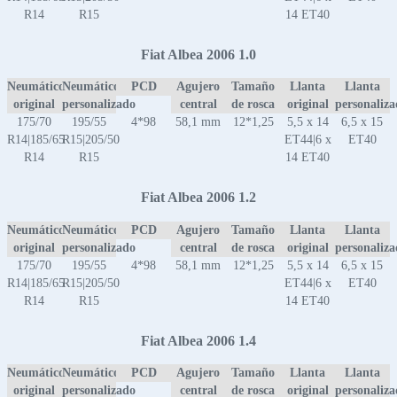
R14
R15
14 ET40
Fiat Albea 2006 1.0
Neumático
Neumático
PCD
Agujero
Tamaño
Llanta
Llanta
original
personalizado
central
de rosca
original
personaliz
175/70
195/55
4*98
58,1 mm
12*1,25
5,5 x 14
6,5 x 15
R14|185/65
R15|205/50
ET44|6 x
ET40
R14
R15
14 ET40
Fiat Albea 2006 1.2
Neumático
Neumático
PCD
Agujero
Tamaño
Llanta
Llanta
original
personalizado
central
de rosca
original
personaliz
175/70
195/55
4*98
58,1 mm
12*1,25
5,5 x 14
6,5 x 15
R14|185/65
R15|205/50
ET44|6 x
ET40
R14
R15
14 ET40
Fiat Albea 2006 1.4
Neumático
Neumático
PCD
Agujero
Tamaño
Llanta
Llanta
original
personalizado
central
de rosca
original
personaliz