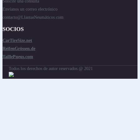
Solicite una consulta
Envíanos un correo electrónico
contacto@LlantasNeumáticos.com
SOCIOS
CarTireSize.net
ReifenGrössen.de
TaillePneus.com
Todos los derechos de autor reservados @ 2021