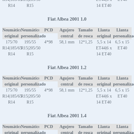
R14
R15
14 ET40
Fiat Albea 2001 1.0
Neumático
Neumático
PCD
Agujero
Tamaño
Llanta
Llanta
original
personalizado
central
de rosca
original
personaliz
175/70
195/55
4*98
58,1 mm
12*1,25
5,5 x 14
6,5 x 15
R14|185/65
R15|205/50
ET44|6 x
ET40
R14
R15
14 ET40
Fiat Albea 2001 1.2
Neumático
Neumático
PCD
Agujero
Tamaño
Llanta
Llanta
original
personalizado
central
de rosca
original
personaliz
175/70
195/55
4*98
58,1 mm
12*1,25
5,5 x 14
6,5 x 15
R14|185/65
R15|205/50
ET44|6 x
ET40
R14
R15
14 ET40
Fiat Albea 2001 1.4
Neumático
Neumático
PCD
Agujero
Tamaño
Llanta
Llanta
original
personalizado
central
de rosca
original
personaliz