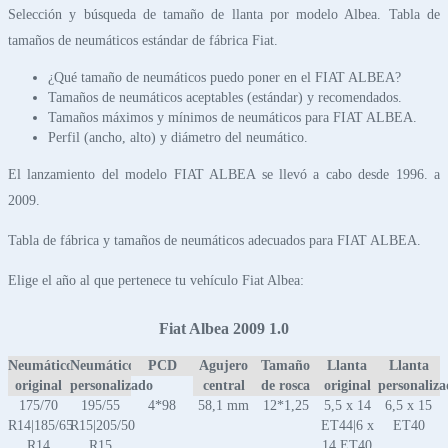
Selección y búsqueda de tamaño de llanta por modelo Albea. Tabla de
tamaños de neumáticos estándar de fábrica Fiat.
¿Qué tamaño de neumáticos puedo poner en el FIAT ALBEA?
Tamaños de neumáticos aceptables (estándar) y recomendados.
Tamaños máximos y mínimos de neumáticos para FIAT ALBEA.
Perfil (ancho, alto) y diámetro del neumático.
El lanzamiento del modelo FIAT ALBEA se llevó a cabo desde 1996. a
2009.
Tabla de fábrica y tamaños de neumáticos adecuados para FIAT ALBEA.
Elige el año al que pertenece tu vehículo Fiat Albea:
Fiat Albea 2009 1.0
Neumático
Neumático
PCD
Agujero
Tamaño
Llanta
Llanta
original
personalizado
central
de rosca
original
personaliz
175/70
195/55
4*98
58,1 mm
12*1,25
5,5 x 14
6,5 x 15
R14|185/65
R15|205/50
ET44|6 x
ET40
R14
R15
14 ET40