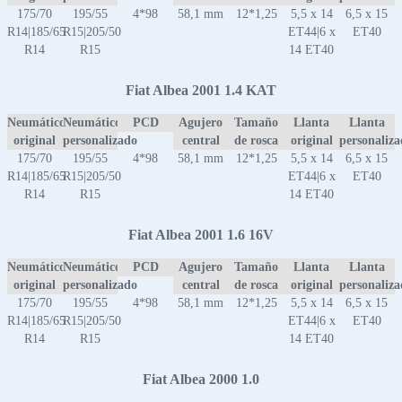
175/70
195/55
4*98
58,1 mm
12*1,25
5,5 x 14
6,5 x 15
R14|185/65
R15|205/50
ET44|6 x
ET40
R14
R15
14 ET40
Fiat Albea 2001 1.4 KAT
Neumático
Neumático
PCD
Agujero
Tamaño
Llanta
Llanta
original
personalizado
central
de rosca
original
personaliz
175/70
195/55
4*98
58,1 mm
12*1,25
5,5 x 14
6,5 x 15
R14|185/65
R15|205/50
ET44|6 x
ET40
R14
R15
14 ET40
Fiat Albea 2001 1.6 16V
Neumático
Neumático
PCD
Agujero
Tamaño
Llanta
Llanta
original
personalizado
central
de rosca
original
personaliz
175/70
195/55
4*98
58,1 mm
12*1,25
5,5 x 14
6,5 x 15
R14|185/65
R15|205/50
ET44|6 x
ET40
R14
R15
14 ET40
Fiat Albea 2000 1.0