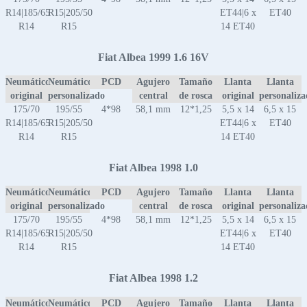
R14|185/65
R15|205/50
ET44|6 x
ET40
R14
R15
14 ET40
Fiat Albea 1999 1.6 16V
Neumático
Neumático
PCD
Agujero
Tamaño
Llanta
Llanta
original
personalizado
central
de rosca
original
personaliz
175/70
195/55
4*98
58,1 mm
12*1,25
5,5 x 14
6,5 x 15
R14|185/65
R15|205/50
ET44|6 x
ET40
R14
R15
14 ET40
Fiat Albea 1998 1.0
Neumático
Neumático
PCD
Agujero
Tamaño
Llanta
Llanta
original
personalizado
central
de rosca
original
personaliz
175/70
195/55
4*98
58,1 mm
12*1,25
5,5 x 14
6,5 x 15
R14|185/65
R15|205/50
ET44|6 x
ET40
R14
R15
14 ET40
Fiat Albea 1998 1.2
Neumático
Neumático
PCD
Agujero
Tamaño
Llanta
Llanta