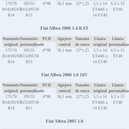
175/70
195/55
4*98
58,1 mm
12*1,25
5,5 x 14
6,5 x 15
R14|185/65
R15|205/50
ET44|6 x
ET40
R14
R15
14 ET40
Fiat Albea 2006 1.4 KAT
Neumático
Neumático
PCD
Agujero
Tamaño
Llanta
Llanta
original
personalizado
central
de rosca
original
personaliz
175/70
195/55
4*98
58,1 mm
12*1,25
5,5 x 14
6,5 x 15
R14|185/65
R15|205/50
ET44|6 x
ET40
R14
R15
14 ET40
Fiat Albea 2006 1.6 16V
Neumático
Neumático
PCD
Agujero
Tamaño
Llanta
Llanta
original
personalizado
central
de rosca
original
personaliz
175/70
195/55
4*98
58,1 mm
12*1,25
5,5 x 14
6,5 x 15
R14|185/65
R15|205/50
ET44|6 x
ET40
R14
R15
14 ET40
Fiat Albea 2005 1.0