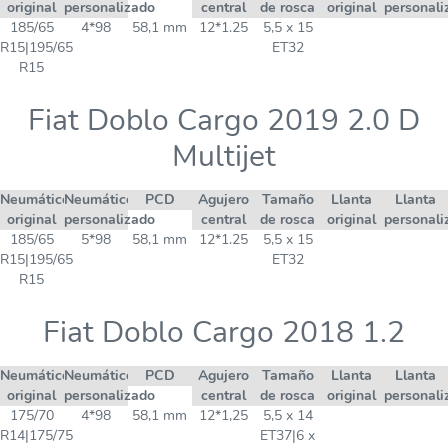
original
personalizado
central
de rosca
original
personali
185/65
4*98
58,1 mm
12*1.25
5,5 x 15
R15|195/65
ET32
R15
Fiat Doblo Cargo 2019 2.0 D
Multijet
Neumático
Neumático
PCD
Agujero
Tamaño
Llanta
Llanta
original
personalizado
central
de rosca
original
personali
185/65
5*98
58,1 mm
12*1.25
5,5 x 15
R15|195/65
ET32
R15
Fiat Doblo Cargo 2018 1.2
Neumático
Neumático
PCD
Agujero
Tamaño
Llanta
Llanta
original
personalizado
central
de rosca
original
personali
175/70
4*98
58,1 mm
12*1,25
5,5 x 14
R14|175/75
ET37|6 x