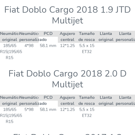
Fiat Doblo Cargo 2018 1.9 JTD
Multijet
Neumático
Neumático
PCD
Agujero
Tamaño
Llanta
Llanta
original
personalizado
central
de rosca
original
personali
185/65
4*98
58,1 mm
12*1.25
5,5 x 15
R15|195/65
ET32
R15
Fiat Doblo Cargo 2018 2.0 D
Multijet
Neumático
Neumático
PCD
Agujero
Tamaño
Llanta
Llanta
original
personalizado
central
de rosca
original
personali
185/65
5*98
58,1 mm
12*1.25
5,5 x 15
R15|195/65
ET32
R15