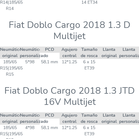
R14|185/65
14 ET34
R14
Fiat Doblo Cargo 2018 1.3 D
Multijet
Neumático
Neumático
PCD
Agujero
Tamaño
Llanta
Llanta
original
personalizado
central
de rosca
original
personali
185/65
5*98
58,1 mm
12*1.25
6 x 15
R15|195/65
ET39
R15
Fiat Doblo Cargo 2018 1.3 JTD
16V Multijet
Neumático
Neumático
PCD
Agujero
Tamaño
Llanta
Llanta
original
personalizado
central
de rosca
original
personali
185/65
4*98
58,1 mm
12*1.25
6 x 15
R15|195/65
ET39