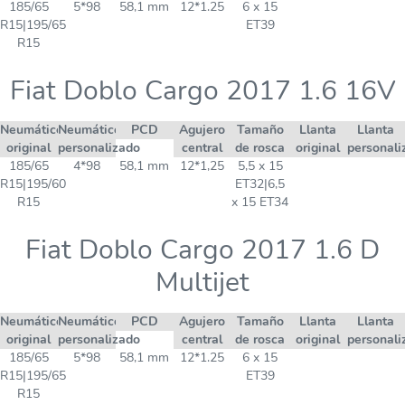
185/65
5*98
58,1 mm
12*1.25
6 x 15
R15|195/65
ET39
R15
Fiat Doblo Cargo 2017 1.6 16V
Neumático
Neumático
PCD
Agujero
Tamaño
Llanta
Llanta
original
personalizado
central
de rosca
original
personali
185/65
4*98
58,1 mm
12*1,25
5,5 x 15
R15|195/60
ET32|6,5
R15
x 15 ET34
Fiat Doblo Cargo 2017 1.6 D
Multijet
Neumático
Neumático
PCD
Agujero
Tamaño
Llanta
Llanta
original
personalizado
central
de rosca
original
personali
185/65
5*98
58,1 mm
12*1.25
6 x 15
R15|195/65
ET39
R15