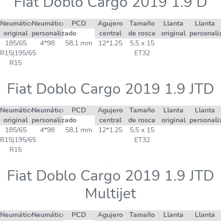
Fiat Doblo Cargo 2019 1.9 D
Neumático
Neumático
PCD
Agujero
Tamaño
Llanta
Llanta
original
personalizado
central
de rosca
original
personali
185/65
4*98
58,1 mm
12*1.25
5,5 x 15
R15|195/65
ET32
R15
Fiat Doblo Cargo 2019 1.9 JTD
Neumático
Neumático
PCD
Agujero
Tamaño
Llanta
Llanta
original
personalizado
central
de rosca
original
personali
185/65
4*98
58,1 mm
12*1.25
5,5 x 15
R15|195/65
ET32
R15
Fiat Doblo Cargo 2019 1.9 JTD
Multijet
Neumático
Neumático
PCD
Agujero
Tamaño
Llanta
Llanta