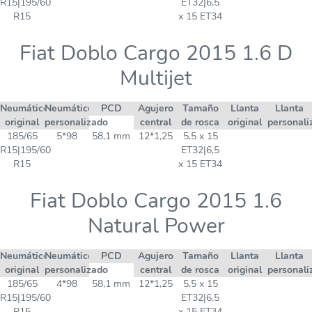
R15|195/60
ET32|6,5
R15
x 15 ET34
Fiat Doblo Cargo 2015 1.6 D
Multijet
Neumático
Neumático
PCD
Agujero
Tamaño
Llanta
Llanta
original
personalizado
central
de rosca
original
personali
185/65
5*98
58,1 mm
12*1,25
5,5 x 15
R15|195/60
ET32|6,5
R15
x 15 ET34
Fiat Doblo Cargo 2015 1.6
Natural Power
Neumático
Neumático
PCD
Agujero
Tamaño
Llanta
Llanta
original
personalizado
central
de rosca
original
personali
185/65
4*98
58,1 mm
12*1,25
5,5 x 15
R15|195/60
ET32|6,5
R15
x 15 ET34