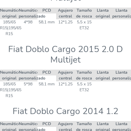
Neumático
Neumático
PCD
Agujero
Tamaño
Llanta
Llanta
original
personalizado
central
de rosca
original
personali
185/65
4*98
58,1 mm
12*1.25
5,5 x 15
R15|195/65
ET32
R15
Fiat Doblo Cargo 2015 2.0 D
Multijet
Neumático
Neumático
PCD
Agujero
Tamaño
Llanta
Llanta
original
personalizado
central
de rosca
original
personali
185/65
5*98
58,1 mm
12*1.25
5,5 x 15
R15|195/65
ET32
R15
Fiat Doblo Cargo 2014 1.2
Neumático
Neumático
PCD
Agujero
Tamaño
Llanta
Llanta
original
personalizado
central
de rosca
original
personali