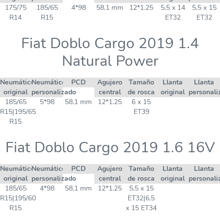
175/75
185/65
4*98
58,1 mm
12*1.25
5,5 x 14
5,5 x 15
R14
R15
ET32
ET32
Fiat Doblo Cargo 2019 1.4
Natural Power
Neumático
Neumático
PCD
Agujero
Tamaño
Llanta
Llanta
original
personalizado
central
de rosca
original
personali
185/65
5*98
58,1 mm
12*1.25
6 x 15
R15|195/65
ET39
R15
Fiat Doblo Cargo 2019 1.6 16V
Neumático
Neumático
PCD
Agujero
Tamaño
Llanta
Llanta
original
personalizado
central
de rosca
original
personali
185/65
4*98
58,1 mm
12*1,25
5,5 x 15
R15|195/60
ET32|6,5
R15
x 15 ET34