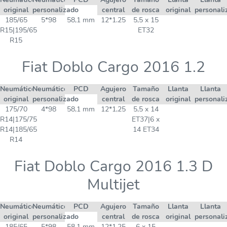
original
personalizado
central
de rosca
original
personali
185/65
5*98
58,1 mm
12*1.25
5,5 x 15
R15|195/65
ET32
R15
Fiat Doblo Cargo 2016 1.2
Neumático
Neumático
PCD
Agujero
Tamaño
Llanta
Llanta
original
personalizado
central
de rosca
original
personali
175/70
4*98
58,1 mm
12*1,25
5,5 x 14
R14|175/75
ET37|6 x
R14|185/65
14 ET34
R14
Fiat Doblo Cargo 2016 1.3 D
Multijet
Neumático
Neumático
PCD
Agujero
Tamaño
Llanta
Llanta
original
personalizado
central
de rosca
original
personali
185/65
5*98
58,1 mm
12*1.25
6 x 15