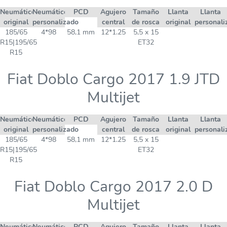
Neumático
Neumático
PCD
Agujero
Tamaño
Llanta
Llanta
original
personalizado
central
de rosca
original
personali
185/65
4*98
58,1 mm
12*1.25
5,5 x 15
R15|195/65
ET32
R15
Fiat Doblo Cargo 2017 1.9 JTD
Multijet
Neumático
Neumático
PCD
Agujero
Tamaño
Llanta
Llanta
original
personalizado
central
de rosca
original
personali
185/65
4*98
58,1 mm
12*1.25
5,5 x 15
R15|195/65
ET32
R15
Fiat Doblo Cargo 2017 2.0 D
Multijet
Neumático
Neumático
PCD
Agujero
Tamaño
Llanta
Llanta