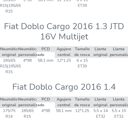
R15|195/65
ET39
R15
Fiat Doblo Cargo 2016 1.3 JTD
16V Multijet
Neumático
Neumático
PCD
Agujero
Tamaño
Llanta
Llanta
original
personalizado
central
de rosca
original
personali
185/65
4*98
58,1 mm
12*1.25
6 x 15
R15|195/65
ET39
R15
Fiat Doblo Cargo 2016 1.4
Neumático
Neumático
PCD
Agujero
Tamaño
Llanta
Llanta
original
personalizado
central
de rosca
original
personali
175/75
185/65
4*98
58,1 mm
12*1.25
5,5 x 14
5,5 x 15
R14
R15
ET32
ET32