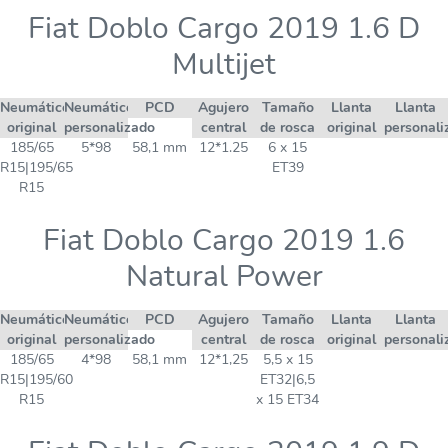
Fiat Doblo Cargo 2019 1.6 D
Multijet
Neumático
Neumático
PCD
Agujero
Tamaño
Llanta
Llanta
original
personalizado
central
de rosca
original
personali
185/65
5*98
58,1 mm
12*1.25
6 x 15
R15|195/65
ET39
R15
Fiat Doblo Cargo 2019 1.6
Natural Power
Neumático
Neumático
PCD
Agujero
Tamaño
Llanta
Llanta
original
personalizado
central
de rosca
original
personali
185/65
4*98
58,1 mm
12*1,25
5,5 x 15
R15|195/60
ET32|6,5
R15
x 15 ET34