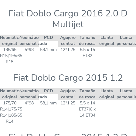
Fiat Doblo Cargo 2016 2.0 D
Multijet
Neumático
Neumático
PCD
Agujero
Tamaño
Llanta
Llanta
original
personalizado
central
de rosca
original
personali
185/65
5*98
58,1 mm
12*1.25
5,5 x 15
R15|195/65
ET32
R15
Fiat Doblo Cargo 2015 1.2
Neumático
Neumático
PCD
Agujero
Tamaño
Llanta
Llanta
original
personalizado
central
de rosca
original
personali
175/70
4*98
58,1 mm
12*1,25
5,5 x 14
R14|175/75
ET37|6 x
R14|185/65
14 ET34
R14