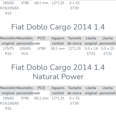
185/65
4*98
58,1 mm
12*1.25
6 x 15
R15|195/65
ET39
R15
Fiat Doblo Cargo 2014 1.4
Neumático
Neumático
PCD
Agujero
Tamaño
Llanta
Llanta
original
personalizado
central
de rosca
original
personali
175/75
185/65
4*98
58,1 mm
12*1.25
5,5 x 14
5,5 x 15
R14
R15
ET32
ET32
Fiat Doblo Cargo 2014 1.4
Natural Power
Neumático
Neumático
PCD
Agujero
Tamaño
Llanta
Llanta
original
personalizado
central
de rosca
original
personali
185/65
5*98
58,1 mm
12*1.25
6 x 15
R15|195/65
ET39
R15