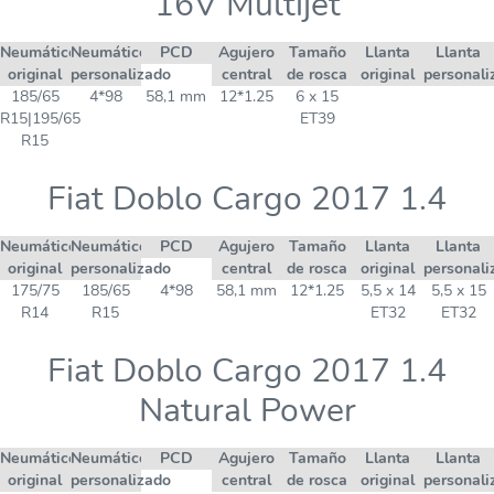
16V Multijet
Neumático
Neumático
PCD
Agujero
Tamaño
Llanta
Llanta
original
personalizado
central
de rosca
original
personali
185/65
4*98
58,1 mm
12*1.25
6 x 15
R15|195/65
ET39
R15
Fiat Doblo Cargo 2017 1.4
Neumático
Neumático
PCD
Agujero
Tamaño
Llanta
Llanta
original
personalizado
central
de rosca
original
personali
175/75
185/65
4*98
58,1 mm
12*1.25
5,5 x 14
5,5 x 15
R14
R15
ET32
ET32
Fiat Doblo Cargo 2017 1.4
Natural Power
Neumático
Neumático
PCD
Agujero
Tamaño
Llanta
Llanta
original
personalizado
central
de rosca
original
personali