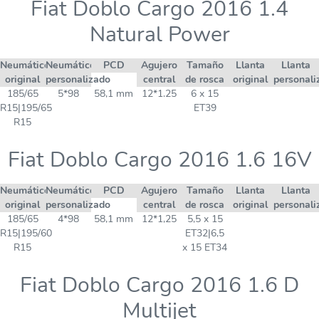
Fiat Doblo Cargo 2016 1.4
Natural Power
Neumático
Neumático
PCD
Agujero
Tamaño
Llanta
Llanta
original
personalizado
central
de rosca
original
personali
185/65
5*98
58,1 mm
12*1.25
6 x 15
R15|195/65
ET39
R15
Fiat Doblo Cargo 2016 1.6 16V
Neumático
Neumático
PCD
Agujero
Tamaño
Llanta
Llanta
original
personalizado
central
de rosca
original
personali
185/65
4*98
58,1 mm
12*1,25
5,5 x 15
R15|195/60
ET32|6,5
R15
x 15 ET34
Fiat Doblo Cargo 2016 1.6 D
Multijet