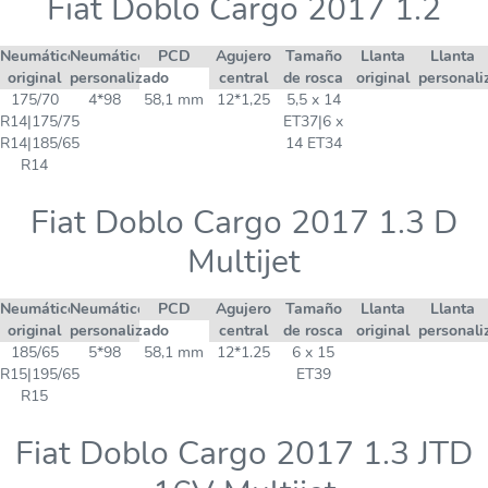
Fiat Doblo Cargo 2017 1.2
Neumático
Neumático
PCD
Agujero
Tamaño
Llanta
Llanta
original
personalizado
central
de rosca
original
personali
175/70
4*98
58,1 mm
12*1,25
5,5 x 14
R14|175/75
ET37|6 x
R14|185/65
14 ET34
R14
Fiat Doblo Cargo 2017 1.3 D
Multijet
Neumático
Neumático
PCD
Agujero
Tamaño
Llanta
Llanta
original
personalizado
central
de rosca
original
personali
185/65
5*98
58,1 mm
12*1.25
6 x 15
R15|195/65
ET39
R15
Fiat Doblo Cargo 2017 1.3 JTD