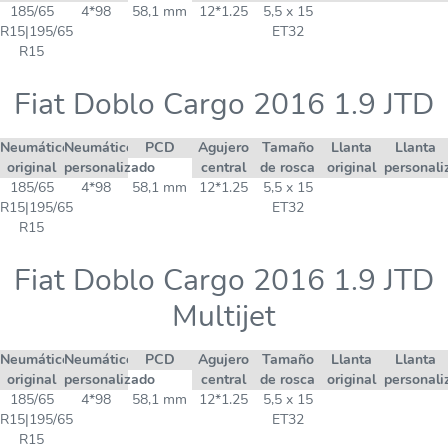
185/65
4*98
58,1 mm
12*1.25
5,5 x 15
R15|195/65
ET32
R15
Fiat Doblo Cargo 2016 1.9 JTD
Neumático
Neumático
PCD
Agujero
Tamaño
Llanta
Llanta
original
personalizado
central
de rosca
original
personali
185/65
4*98
58,1 mm
12*1.25
5,5 x 15
R15|195/65
ET32
R15
Fiat Doblo Cargo 2016 1.9 JTD
Multijet
Neumático
Neumático
PCD
Agujero
Tamaño
Llanta
Llanta
original
personalizado
central
de rosca
original
personali
185/65
4*98
58,1 mm
12*1.25
5,5 x 15
R15|195/65
ET32
R15