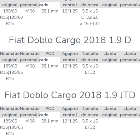
original
personalizado
central
de rosca
original
personali
185/65
4*98
58,1 mm
12*1,25
5,5 x 15
R15|195/60
ET32|6,5
R15
x 15 ET34
Fiat Doblo Cargo 2018 1.9 D
Neumático
Neumático
PCD
Agujero
Tamaño
Llanta
Llanta
original
personalizado
central
de rosca
original
personali
185/65
4*98
58,1 mm
12*1.25
5,5 x 15
R15|195/65
ET32
R15
Fiat Doblo Cargo 2018 1.9 JTD
Neumático
Neumático
PCD
Agujero
Tamaño
Llanta
Llanta
original
personalizado
central
de rosca
original
personali
185/65
4*98
58,1 mm
12*1.25
5,5 x 15
R15|195/65
ET32
R15