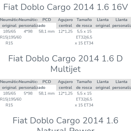
Fiat Doblo Cargo 2014 1.6 16V
Neumático
Neumático
PCD
Agujero
Tamaño
Llanta
Llanta
original
personalizado
central
de rosca
original
personali
185/65
4*98
58,1 mm
12*1,25
5,5 x 15
R15|195/60
ET32|6,5
R15
x 15 ET34
Fiat Doblo Cargo 2014 1.6 D
Multijet
Neumático
Neumático
PCD
Agujero
Tamaño
Llanta
Llanta
original
personalizado
central
de rosca
original
personali
185/65
5*98
58,1 mm
12*1,25
5,5 x 15
R15|195/60
ET32|6,5
R15
x 15 ET34
Fiat Doblo Cargo 2014 1.6