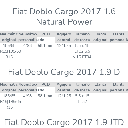
Fiat Doblo Cargo 2017 1.6
Natural Power
Neumático
Neumático
PCD
Agujero
Tamaño
Llanta
Llanta
original
personalizado
central
de rosca
original
personali
185/65
4*98
58,1 mm
12*1,25
5,5 x 15
R15|195/60
ET32|6,5
R15
x 15 ET34
Fiat Doblo Cargo 2017 1.9 D
Neumático
Neumático
PCD
Agujero
Tamaño
Llanta
Llanta
original
personalizado
central
de rosca
original
personali
185/65
4*98
58,1 mm
12*1.25
5,5 x 15
R15|195/65
ET32
R15
Fiat Doblo Cargo 2017 1.9 JTD