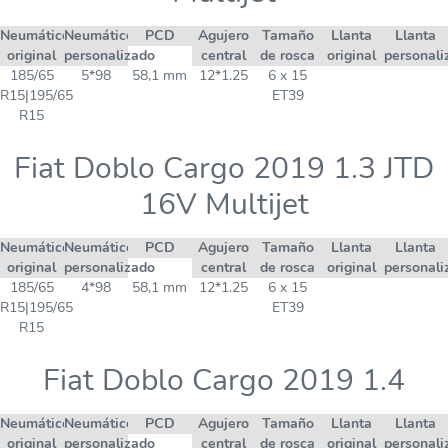
Neumático
Neumático
PCD
Agujero
Tamaño
Llanta
Llanta
original
personalizado
central
de rosca
original
personali
185/65
5*98
58,1 mm
12*1.25
6 x 15
R15|195/65
ET39
R15
Fiat Doblo Cargo 2019 1.3 JTD
16V Multijet
Neumático
Neumático
PCD
Agujero
Tamaño
Llanta
Llanta
original
personalizado
central
de rosca
original
personali
185/65
4*98
58,1 mm
12*1.25
6 x 15
R15|195/65
ET39
R15
Fiat Doblo Cargo 2019 1.4
Neumático
Neumático
PCD
Agujero
Tamaño
Llanta
Llanta
original
personalizado
central
de rosca
original
personali