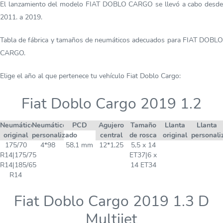
El lanzamiento del modelo FIAT DOBLO CARGO se llevó a cabo desde
2011. a 2019.
Tabla de fábrica y tamaños de neumáticos adecuados para FIAT DOBLO
CARGO.
Elige el año al que pertenece tu vehículo Fiat Doblo Cargo:
Fiat Doblo Cargo 2019 1.2
Neumático
Neumático
PCD
Agujero
Tamaño
Llanta
Llanta
original
personalizado
central
de rosca
original
personali
175/70
4*98
58,1 mm
12*1,25
5,5 x 14
R14|175/75
ET37|6 x
R14|185/65
14 ET34
R14
Fiat Doblo Cargo 2019 1.3 D
Multijet