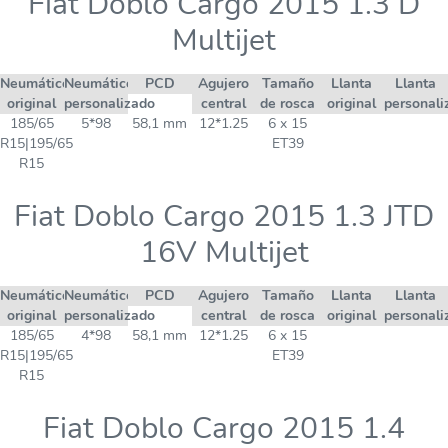
Fiat Doblo Cargo 2015 1.3 D
Multijet
Neumático
Neumático
PCD
Agujero
Tamaño
Llanta
Llanta
original
personalizado
central
de rosca
original
personali
185/65
5*98
58,1 mm
12*1.25
6 x 15
R15|195/65
ET39
R15
Fiat Doblo Cargo 2015 1.3 JTD
16V Multijet
Neumático
Neumático
PCD
Agujero
Tamaño
Llanta
Llanta
original
personalizado
central
de rosca
original
personali
185/65
4*98
58,1 mm
12*1.25
6 x 15
R15|195/65
ET39
R15
Fiat Doblo Cargo 2015 1.4