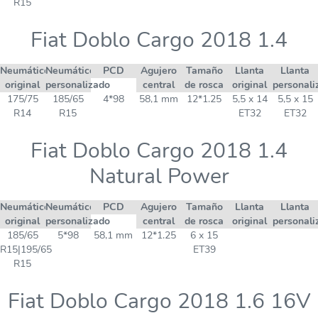
R15
Fiat Doblo Cargo 2018 1.4
Neumático
Neumático
PCD
Agujero
Tamaño
Llanta
Llanta
original
personalizado
central
de rosca
original
personali
175/75
185/65
4*98
58,1 mm
12*1.25
5,5 x 14
5,5 x 15
R14
R15
ET32
ET32
Fiat Doblo Cargo 2018 1.4
Natural Power
Neumático
Neumático
PCD
Agujero
Tamaño
Llanta
Llanta
original
personalizado
central
de rosca
original
personali
185/65
5*98
58,1 mm
12*1.25
6 x 15
R15|195/65
ET39
R15
Fiat Doblo Cargo 2018 1.6 16V