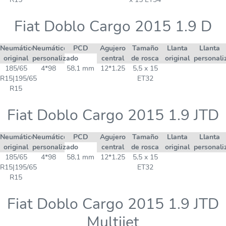
Fiat Doblo Cargo 2015 1.9 D
Neumático
Neumático
PCD
Agujero
Tamaño
Llanta
Llanta
original
personalizado
central
de rosca
original
personali
185/65
4*98
58,1 mm
12*1.25
5,5 x 15
R15|195/65
ET32
R15
Fiat Doblo Cargo 2015 1.9 JTD
Neumático
Neumático
PCD
Agujero
Tamaño
Llanta
Llanta
original
personalizado
central
de rosca
original
personali
185/65
4*98
58,1 mm
12*1.25
5,5 x 15
R15|195/65
ET32
R15
Fiat Doblo Cargo 2015 1.9 JTD
Multijet