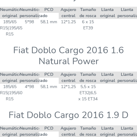
Neumático
Neumático
PCD
Agujero
Tamaño
Llanta
Llanta
original
personalizado
central
de rosca
original
personali
185/65
5*98
58,1 mm
12*1.25
6 x 15
R15|195/65
ET39
R15
Fiat Doblo Cargo 2016 1.6
Natural Power
Neumático
Neumático
PCD
Agujero
Tamaño
Llanta
Llanta
original
personalizado
central
de rosca
original
personali
185/65
4*98
58,1 mm
12*1,25
5,5 x 15
R15|195/60
ET32|6,5
R15
x 15 ET34
Fiat Doblo Cargo 2016 1.9 D
Neumático
Neumático
PCD
Agujero
Tamaño
Llanta
Llanta
original
personalizado
central
de rosca
original
personali