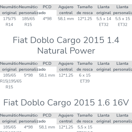
Neumático
Neumático
PCD
Agujero
Tamaño
Llanta
Llanta
original
personalizado
central
de rosca
original
personali
175/75
185/65
4*98
58,1 mm
12*1.25
5,5 x 14
5,5 x 15
R14
R15
ET32
ET32
Fiat Doblo Cargo 2015 1.4
Natural Power
Neumático
Neumático
PCD
Agujero
Tamaño
Llanta
Llanta
original
personalizado
central
de rosca
original
personali
185/65
5*98
58,1 mm
12*1.25
6 x 15
R15|195/65
ET39
R15
Fiat Doblo Cargo 2015 1.6 16V
Neumático
Neumático
PCD
Agujero
Tamaño
Llanta
Llanta
original
personalizado
central
de rosca
original
personali
185/65
4*98
58,1 mm
12*1,25
5,5 x 15