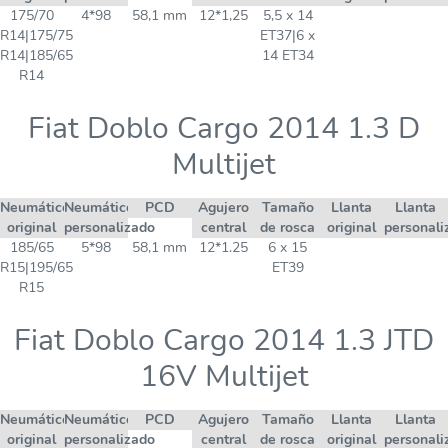
175/70
4*98
58,1 mm
12*1,25
5,5 x 14
R14|175/75
ET37|6 x
R14|185/65
14 ET34
R14
Fiat Doblo Cargo 2014 1.3 D
Multijet
Neumático
Neumático
PCD
Agujero
Tamaño
Llanta
Llanta
original
personalizado
central
de rosca
original
personali
185/65
5*98
58,1 mm
12*1.25
6 x 15
R15|195/65
ET39
R15
Fiat Doblo Cargo 2014 1.3 JTD
16V Multijet
Neumático
Neumático
PCD
Agujero
Tamaño
Llanta
Llanta
original
personalizado
central
de rosca
original
personali