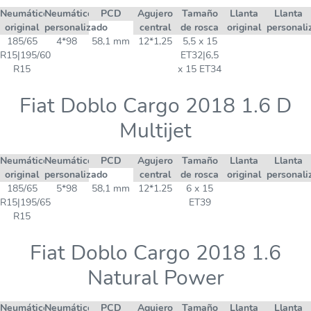
Neumático
Neumático
PCD
Agujero
Tamaño
Llanta
Llanta
original
personalizado
central
de rosca
original
personali
185/65
4*98
58,1 mm
12*1,25
5,5 x 15
R15|195/60
ET32|6,5
R15
x 15 ET34
Fiat Doblo Cargo 2018 1.6 D
Multijet
Neumático
Neumático
PCD
Agujero
Tamaño
Llanta
Llanta
original
personalizado
central
de rosca
original
personali
185/65
5*98
58,1 mm
12*1.25
6 x 15
R15|195/65
ET39
R15
Fiat Doblo Cargo 2018 1.6
Natural Power
Neumático
Neumático
PCD
Agujero
Tamaño
Llanta
Llanta