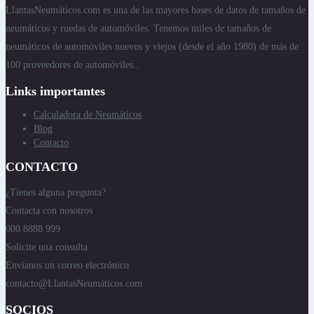
LlantasNeumáticos.com es una de las mayores bases de datos de tamaños de
neumáticos y ruedas de automóviles. Tenemos miles de tamaños de
neumáticos de automóviles nuevos y viejos (desde el año 1980) de más de
100 proveedores de automóviles..
Links importantes
Calculadora de Neumáticos
Blog
Contacto
CONTACTO
¿Tienes alguna pregunta?
Contacta con nosotros
000 8888 999
Solicite una consulta
Envíanos un correo electrónico
contacto@LlantasNeumáticos.com
SOCIOS