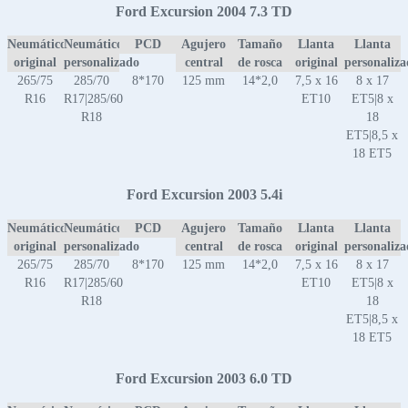
Ford Excursion 2004 7.3 TD
Neumático
Neumático
PCD
Agujero
Tamaño
Llanta
Llanta
original
personalizado
central
de rosca
original
personaliz
265/75
285/70
8*170
125 mm
14*2,0
7,5 x 16
8 x 17
R16
R17|285/60
ET10
ET5|8 x
R18
18
ET5|8,5 x
18 ET5
Ford Excursion 2003 5.4i
Neumático
Neumático
PCD
Agujero
Tamaño
Llanta
Llanta
original
personalizado
central
de rosca
original
personaliz
265/75
285/70
8*170
125 mm
14*2,0
7,5 x 16
8 x 17
R16
R17|285/60
ET10
ET5|8 x
R18
18
ET5|8,5 x
18 ET5
Ford Excursion 2003 6.0 TD