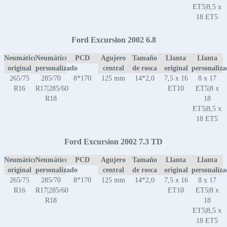
ET5|8,5 x
18 ET5
Ford Excursion 2002 6.8
Neumático
Neumático
PCD
Agujero
Tamaño
Llanta
Llanta
original
personalizado
central
de rosca
original
personaliz
265/75
285/70
8*170
125 mm
14*2,0
7,5 x 16
8 x 17
R16
R17|285/60
ET10
ET5|8 x
R18
18
ET5|8,5 x
18 ET5
Ford Excursion 2002 7.3 TD
Neumático
Neumático
PCD
Agujero
Tamaño
Llanta
Llanta
original
personalizado
central
de rosca
original
personaliz
265/75
285/70
8*170
125 mm
14*2,0
7,5 x 16
8 x 17
R16
R17|285/60
ET10
ET5|8 x
R18
18
ET5|8,5 x
18 ET5