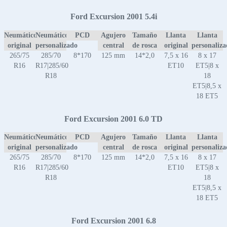
Ford Excursion 2001 5.4i
Neumático
Neumático
PCD
Agujero
Tamaño
Llanta
Llanta
original
personalizado
central
de rosca
original
personaliz
265/75
285/70
8*170
125 mm
14*2,0
7,5 x 16
8 x 17
R16
R17|285/60
ET10
ET5|8 x
R18
18
ET5|8,5 x
18 ET5
Ford Excursion 2001 6.0 TD
Neumático
Neumático
PCD
Agujero
Tamaño
Llanta
Llanta
original
personalizado
central
de rosca
original
personaliz
265/75
285/70
8*170
125 mm
14*2,0
7,5 x 16
8 x 17
R16
R17|285/60
ET10
ET5|8 x
R18
18
ET5|8,5 x
18 ET5
Ford Excursion 2001 6.8