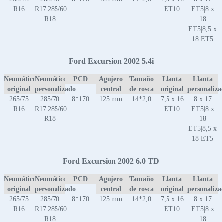
R16
R17|285/60
ET10
ET5|8 x
R18
18
ET5|8,5 x
18 ET5
Ford Excursion 2002 5.4i
Neumático
Neumático
PCD
Agujero
Tamaño
Llanta
Llanta
original
personalizado
central
de rosca
original
personaliz
265/75
285/70
8*170
125 mm
14*2,0
7,5 x 16
8 x 17
R16
R17|285/60
ET10
ET5|8 x
R18
18
ET5|8,5 x
18 ET5
Ford Excursion 2002 6.0 TD
Neumático
Neumático
PCD
Agujero
Tamaño
Llanta
Llanta
original
personalizado
central
de rosca
original
personaliz
265/75
285/70
8*170
125 mm
14*2,0
7,5 x 16
8 x 17
R16
R17|285/60
ET10
ET5|8 x
R18
18