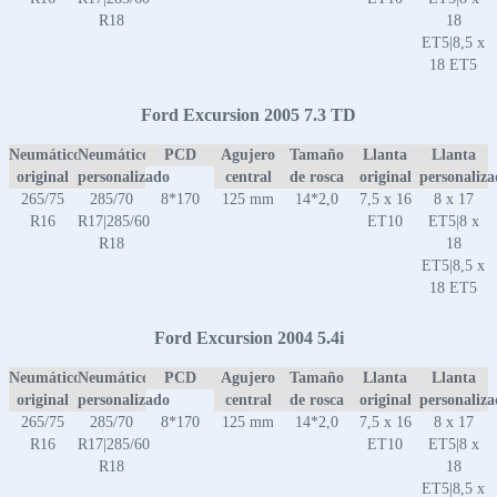
R18
18
ET5|8,5 x
18 ET5
Ford Excursion 2005 7.3 TD
Neumático
Neumático
PCD
Agujero
Tamaño
Llanta
Llanta
original
personalizado
central
de rosca
original
personaliz
265/75
285/70
8*170
125 mm
14*2,0
7,5 x 16
8 x 17
R16
R17|285/60
ET10
ET5|8 x
R18
18
ET5|8,5 x
18 ET5
Ford Excursion 2004 5.4i
Neumático
Neumático
PCD
Agujero
Tamaño
Llanta
Llanta
original
personalizado
central
de rosca
original
personaliz
265/75
285/70
8*170
125 mm
14*2,0
7,5 x 16
8 x 17
R16
R17|285/60
ET10
ET5|8 x
R18
18
ET5|8,5 x