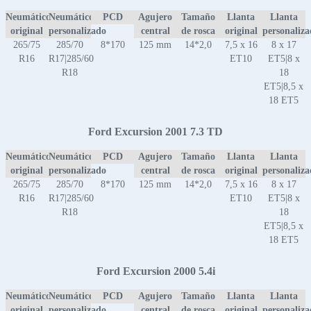
Neumático
Neumático
PCD
Agujero
Tamaño
Llanta
Llanta
original
personalizado
central
de rosca
original
personaliz
265/75
285/70
8*170
125 mm
14*2,0
7,5 x 16
8 x 17
R16
R17|285/60
ET10
ET5|8 x
R18
18
ET5|8,5 x
18 ET5
Ford Excursion 2001 7.3 TD
Neumático
Neumático
PCD
Agujero
Tamaño
Llanta
Llanta
original
personalizado
central
de rosca
original
personaliz
265/75
285/70
8*170
125 mm
14*2,0
7,5 x 16
8 x 17
R16
R17|285/60
ET10
ET5|8 x
R18
18
ET5|8,5 x
18 ET5
Ford Excursion 2000 5.4i
Neumático
Neumático
PCD
Agujero
Tamaño
Llanta
Llanta
original
personalizado
central
de rosca
original
personaliz