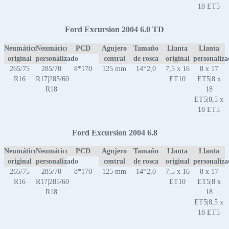
18 ET5
Ford Excursion 2004 6.0 TD
Neumático
Neumático
PCD
Agujero
Tamaño
Llanta
Llanta
original
personalizado
central
de rosca
original
personaliz
265/75
285/70
8*170
125 mm
14*2,0
7,5 x 16
8 x 17
R16
R17|285/60
ET10
ET5|8 x
R18
18
ET5|8,5 x
18 ET5
Ford Excursion 2004 6.8
Neumático
Neumático
PCD
Agujero
Tamaño
Llanta
Llanta
original
personalizado
central
de rosca
original
personaliz
265/75
285/70
8*170
125 mm
14*2,0
7,5 x 16
8 x 17
R16
R17|285/60
ET10
ET5|8 x
R18
18
ET5|8,5 x
18 ET5