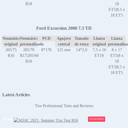
R18
18
ET5|8,5 x
18 ET5
Ford Excursion 2000 7.3 TD
Neumático
Neumático
PCD
Agujero
Tamaño
Llanta
Llanta
original
personalizado
central
de rosca
original
personaliz
265/75
285/70
8*170
125 mm
14*2,0
7,5 x 16
8 x 17
R16
R17|285/60
ET10
ET5|8 x
R18
18
ET5|8,5 x
18 ET5
Latest Articles
Tire Professional Tests and Reviews
$
Nuevo
FEATURED