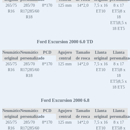
265/75
285/70
8*170
125 mm
14*2,0
7,5 x 16
8 x 17
R16
R17|285/60
ET10
ET5|8 x
R18
18
ET5|8,5 x
18 ET5
Ford Excursion 2000 6.0 TD
Neumático
Neumático
PCD
Agujero
Tamaño
Llanta
Llanta
original
personalizado
central
de rosca
original
personaliz
265/75
285/70
8*170
125 mm
14*2,0
7,5 x 16
8 x 17
R16
R17|285/60
ET10
ET5|8 x
R18
18
ET5|8,5 x
18 ET5
Ford Excursion 2000 6.8
Neumático
Neumático
PCD
Agujero
Tamaño
Llanta
Llanta
original
personalizado
central
de rosca
original
personaliz
265/75
285/70
8*170
125 mm
14*2,0
7,5 x 16
8 x 17
R16
R17|285/60
ET10
ET5|8 x