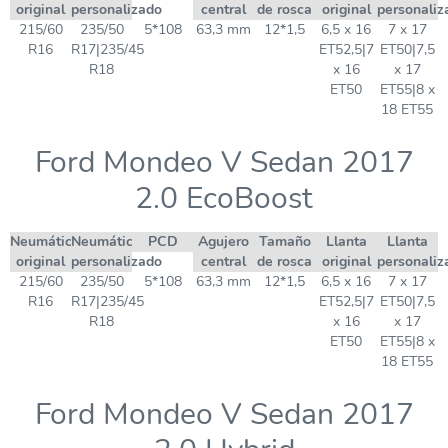
original
personalizado
central
de rosca
original
personaliz
215/60
235/50
5*108
63,3 mm
12*1,5
6,5 x 16
7 x 17
R16
R17|235/45
ET52,5|7
ET50|7,5
R18
x 16
x 17
ET50
ET55|8 x
18 ET55
Ford Mondeo V Sedan 2017
2.0 EcoBoost
Neumático
Neumático
PCD
Agujero
Tamaño
Llanta
Llanta
original
personalizado
central
de rosca
original
personaliz
215/60
235/50
5*108
63,3 mm
12*1,5
6,5 x 16
7 x 17
R16
R17|235/45
ET52,5|7
ET50|7,5
R18
x 16
x 17
ET50
ET55|8 x
18 ET55
Ford Mondeo V Sedan 2017