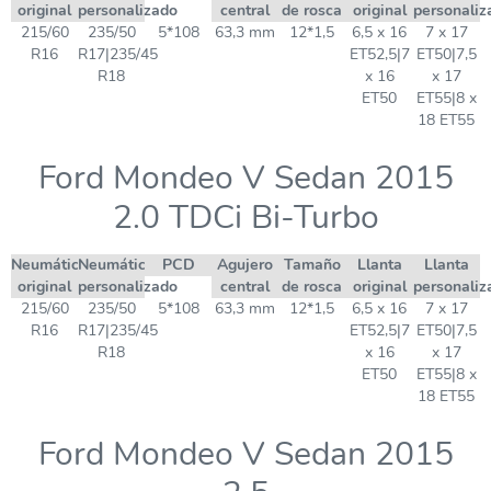
original
personalizado
central
de rosca
original
personaliz
215/60
235/50
5*108
63,3 mm
12*1,5
6,5 x 16
7 x 17
R16
R17|235/45
ET52,5|7
ET50|7,5
R18
x 16
x 17
ET50
ET55|8 x
18 ET55
Ford Mondeo V Sedan 2015
2.0 TDCi Bi-Turbo
Neumático
Neumático
PCD
Agujero
Tamaño
Llanta
Llanta
original
personalizado
central
de rosca
original
personaliz
215/60
235/50
5*108
63,3 mm
12*1,5
6,5 x 16
7 x 17
R16
R17|235/45
ET52,5|7
ET50|7,5
R18
x 16
x 17
ET50
ET55|8 x
18 ET55
Ford Mondeo V Sedan 2015