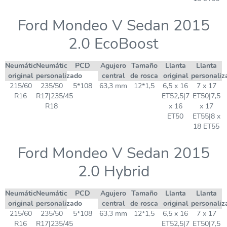
Ford Mondeo V Sedan 2015
2.0 EcoBoost
Neumático
Neumático
PCD
Agujero
Tamaño
Llanta
Llanta
original
personalizado
central
de rosca
original
personaliz
215/60
235/50
5*108
63,3 mm
12*1,5
6,5 x 16
7 x 17
R16
R17|235/45
ET52,5|7
ET50|7,5
R18
x 16
x 17
ET50
ET55|8 x
18 ET55
Ford Mondeo V Sedan 2015
2.0 Hybrid
Neumático
Neumático
PCD
Agujero
Tamaño
Llanta
Llanta
original
personalizado
central
de rosca
original
personaliz
215/60
235/50
5*108
63,3 mm
12*1,5
6,5 x 16
7 x 17
R16
R17|235/45
ET52,5|7
ET50|7,5