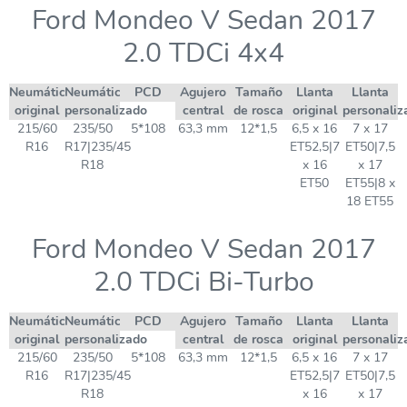
Ford Mondeo V Sedan 2017
2.0 TDCi 4x4
Neumático
Neumático
PCD
Agujero
Tamaño
Llanta
Llanta
original
personalizado
central
de rosca
original
personaliz
215/60
235/50
5*108
63,3 mm
12*1,5
6,5 x 16
7 x 17
R16
R17|235/45
ET52,5|7
ET50|7,5
R18
x 16
x 17
ET50
ET55|8 x
18 ET55
Ford Mondeo V Sedan 2017
2.0 TDCi Bi-Turbo
Neumático
Neumático
PCD
Agujero
Tamaño
Llanta
Llanta
original
personalizado
central
de rosca
original
personaliz
215/60
235/50
5*108
63,3 mm
12*1,5
6,5 x 16
7 x 17
R16
R17|235/45
ET52,5|7
ET50|7,5
R18
x 16
x 17