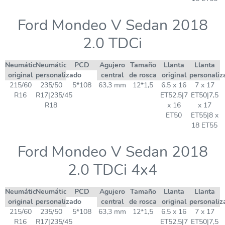
Ford Mondeo V Sedan 2018
2.0 TDCi
Neumático
Neumático
PCD
Agujero
Tamaño
Llanta
Llanta
original
personalizado
central
de rosca
original
personaliz
215/60
235/50
5*108
63,3 mm
12*1,5
6,5 x 16
7 x 17
R16
R17|235/45
ET52,5|7
ET50|7,5
R18
x 16
x 17
ET50
ET55|8 x
18 ET55
Ford Mondeo V Sedan 2018
2.0 TDCi 4x4
Neumático
Neumático
PCD
Agujero
Tamaño
Llanta
Llanta
original
personalizado
central
de rosca
original
personaliz
215/60
235/50
5*108
63,3 mm
12*1,5
6,5 x 16
7 x 17
R16
R17|235/45
ET52,5|7
ET50|7,5