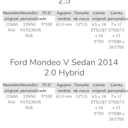
2.5
Neumático
Neumático
PCD
Agujero
Tamaño
Llanta
Llanta
original
personalizado
central
de rosca
original
personaliz
215/60
235/50
5*108
63,3 mm
12*1,5
6,5 x 16
7 x 17
R16
R17|235/45
ET52,5|7
ET50|7,5
R18
x 16
x 17
ET50
ET55|8 x
18 ET55
Ford Mondeo V Sedan 2014
2.0 Hybrid
Neumático
Neumático
PCD
Agujero
Tamaño
Llanta
Llanta
original
personalizado
central
de rosca
original
personaliz
215/60
235/50
5*108
63,3 mm
12*1,5
6,5 x 16
7 x 17
R16
R17|235/45
ET52,5|7
ET50|7,5
R18
x 16
x 17
ET50
ET55|8 x
18 ET55