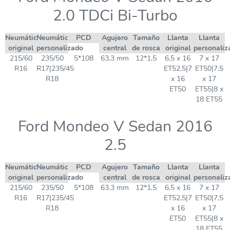
2.0 TDCi Bi-Turbo
Neumático
Neumático
PCD
Agujero
Tamaño
Llanta
Llanta
original
personalizado
central
de rosca
original
personaliz
215/60
235/50
5*108
63,3 mm
12*1,5
6,5 x 16
7 x 17
R16
R17|235/45
ET52,5|7
ET50|7,5
R18
x 16
x 17
ET50
ET55|8 x
18 ET55
Ford Mondeo V Sedan 2016
2.5
Neumático
Neumático
PCD
Agujero
Tamaño
Llanta
Llanta
original
personalizado
central
de rosca
original
personaliz
215/60
235/50
5*108
63,3 mm
12*1,5
6,5 x 16
7 x 17
R16
R17|235/45
ET52,5|7
ET50|7,5
R18
x 16
x 17
ET50
ET55|8 x
18 ET55