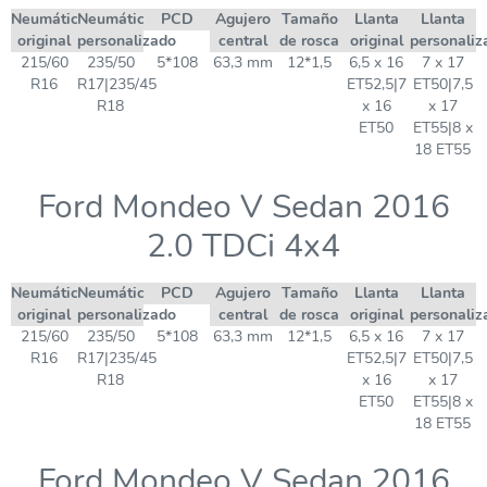
Neumático
Neumático
PCD
Agujero
Tamaño
Llanta
Llanta
original
personalizado
central
de rosca
original
personaliz
215/60
235/50
5*108
63,3 mm
12*1,5
6,5 x 16
7 x 17
R16
R17|235/45
ET52,5|7
ET50|7,5
R18
x 16
x 17
ET50
ET55|8 x
18 ET55
Ford Mondeo V Sedan 2016
2.0 TDCi 4x4
Neumático
Neumático
PCD
Agujero
Tamaño
Llanta
Llanta
original
personalizado
central
de rosca
original
personaliz
215/60
235/50
5*108
63,3 mm
12*1,5
6,5 x 16
7 x 17
R16
R17|235/45
ET52,5|7
ET50|7,5
R18
x 16
x 17
ET50
ET55|8 x
18 ET55
Ford Mondeo V Sedan 2016