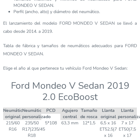
MONDEO V SEDAN.
Perfil (ancho, alto) y diámetro del neumático.
El lanzamiento del modelo FORD MONDEO V SEDAN se llevó a
cabo desde 2014. a 2019.
Tabla de fábrica y tamaños de neumáticos adecuados para FORD
MONDEO V SEDAN.
Elige el año al que pertenece tu vehículo Ford Mondeo V Sedan:
Ford Mondeo V Sedan 2019
2.0 EcoBoost
Neumático
Neumático
PCD
Agujero
Tamaño
Llanta
Llanta
original
personalizado
central
de rosca
original
personaliz
215/60
235/50
5*108
63,3 mm
12*1,5
6,5 x 16
7 x 17
R16
R17|235/45
ET52,5|7
ET50|7,5
R18
x 16
x 17