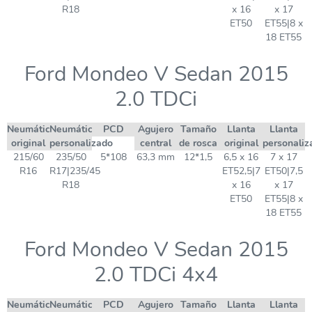
R18
x 16
x 17
ET50
ET55|8 x
18 ET55
Ford Mondeo V Sedan 2015
2.0 TDCi
Neumático
Neumático
PCD
Agujero
Tamaño
Llanta
Llanta
original
personalizado
central
de rosca
original
personaliz
215/60
235/50
5*108
63,3 mm
12*1,5
6,5 x 16
7 x 17
R16
R17|235/45
ET52,5|7
ET50|7,5
R18
x 16
x 17
ET50
ET55|8 x
18 ET55
Ford Mondeo V Sedan 2015
2.0 TDCi 4x4
Neumático
Neumático
PCD
Agujero
Tamaño
Llanta
Llanta