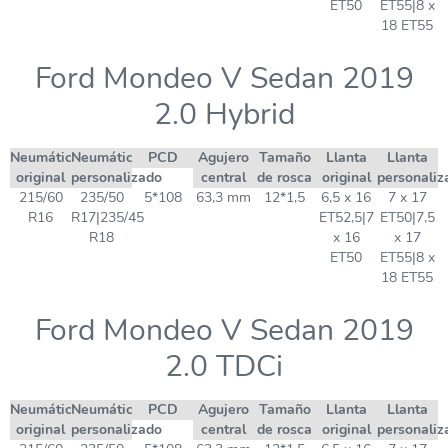
ET50
ET55|8 x
18 ET55
Ford Mondeo V Sedan 2019
2.0 Hybrid
Neumático
Neumático
PCD
Agujero
Tamaño
Llanta
Llanta
original
personalizado
central
de rosca
original
personaliz
215/60
235/50
5*108
63,3 mm
12*1,5
6,5 x 16
7 x 17
R16
R17|235/45
ET52,5|7
ET50|7,5
R18
x 16
x 17
ET50
ET55|8 x
18 ET55
Ford Mondeo V Sedan 2019
2.0 TDCi
Neumático
Neumático
PCD
Agujero
Tamaño
Llanta
Llanta
original
personalizado
central
de rosca
original
personaliz