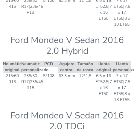
215/60
235/50
5*108
63,3 mm
12*1,5
6,5 x 16
7 x 17
R16
R17|235/45
ET52,5|7
ET50|7,5
R18
x 16
x 17
ET50
ET55|8 x
18 ET55
Ford Mondeo V Sedan 2016
2.0 Hybrid
Neumático
Neumático
PCD
Agujero
Tamaño
Llanta
Llanta
original
personalizado
central
de rosca
original
personaliz
215/60
235/50
5*108
63,3 mm
12*1,5
6,5 x 16
7 x 17
R16
R17|235/45
ET52,5|7
ET50|7,5
R18
x 16
x 17
ET50
ET55|8 x
18 ET55
Ford Mondeo V Sedan 2016
2.0 TDCi