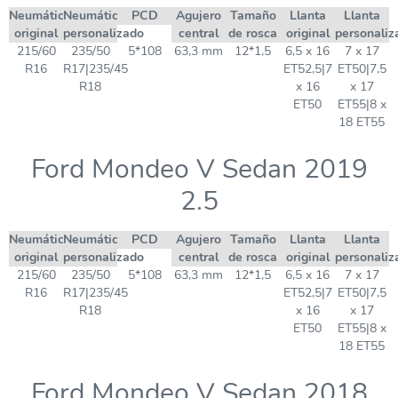
Neumático
Neumático
PCD
Agujero
Tamaño
Llanta
Llanta
original
personalizado
central
de rosca
original
personaliz
215/60
235/50
5*108
63,3 mm
12*1,5
6,5 x 16
7 x 17
R16
R17|235/45
ET52,5|7
ET50|7,5
R18
x 16
x 17
ET50
ET55|8 x
18 ET55
Ford Mondeo V Sedan 2019
2.5
Neumático
Neumático
PCD
Agujero
Tamaño
Llanta
Llanta
original
personalizado
central
de rosca
original
personaliz
215/60
235/50
5*108
63,3 mm
12*1,5
6,5 x 16
7 x 17
R16
R17|235/45
ET52,5|7
ET50|7,5
R18
x 16
x 17
ET50
ET55|8 x
18 ET55
Ford Mondeo V Sedan 2018