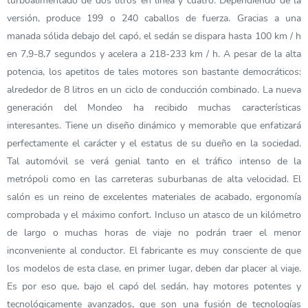
turboalimentado de dos litros en línea y cuatro. Dependiendo de la
versión, produce 199 o 240 caballos de fuerza. Gracias a una
manada sólida debajo del capó, el sedán se dispara hasta 100 km / h
en 7,9-8,7 segundos y acelera a 218-233 km / h. A pesar de la alta
potencia, los apetitos de tales motores son bastante democráticos:
alrededor de 8 litros en un ciclo de conducción combinado. La nueva
generación del Mondeo ha recibido muchas características
interesantes. Tiene un diseño dinámico y memorable que enfatizará
perfectamente el carácter y el estatus de su dueño en la sociedad.
Tal automóvil se verá genial tanto en el tráfico intenso de la
metrópoli como en las carreteras suburbanas de alta velocidad. El
salón es un reino de excelentes materiales de acabado, ergonomía
comprobada y el máximo confort. Incluso un atasco de un kilómetro
de largo o muchas horas de viaje no podrán traer el menor
inconveniente al conductor. El fabricante es muy consciente de que
los modelos de esta clase, en primer lugar, deben dar placer al viaje.
Es por eso que, bajo el capó del sedán, hay motores potentes y
tecnológicamente avanzados, que son una fusión de tecnologías