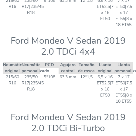
215/60
235/50
5*108
63,3 mm
12*1,5
6,5 x 16
7 x 17
R16
R17|235/45
ET52,5|7
ET50|7,5
R18
x 16
x 17
ET50
ET55|8 x
18 ET55
Ford Mondeo V Sedan 2019
2.0 TDCi 4x4
Neumático
Neumático
PCD
Agujero
Tamaño
Llanta
Llanta
original
personalizado
central
de rosca
original
personaliz
215/60
235/50
5*108
63,3 mm
12*1,5
6,5 x 16
7 x 17
R16
R17|235/45
ET52,5|7
ET50|7,5
R18
x 16
x 17
ET50
ET55|8 x
18 ET55
Ford Mondeo V Sedan 2019
2.0 TDCi Bi-Turbo