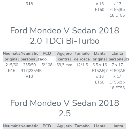
R18
x 16
x 17
ET50
ET55|8 x
18 ET55
Ford Mondeo V Sedan 2018
2.0 TDCi Bi-Turbo
Neumático
Neumático
PCD
Agujero
Tamaño
Llanta
Llanta
original
personalizado
central
de rosca
original
personaliz
215/60
235/50
5*108
63,3 mm
12*1,5
6,5 x 16
7 x 17
R16
R17|235/45
ET52,5|7
ET50|7,5
R18
x 16
x 17
ET50
ET55|8 x
18 ET55
Ford Mondeo V Sedan 2018
2.5
Neumático
Neumático
PCD
Agujero
Tamaño
Llanta
Llanta