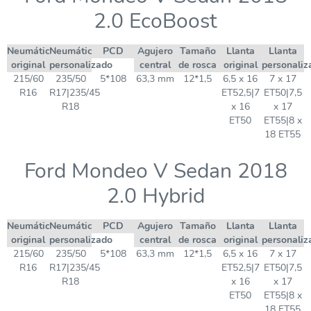
2.0 EcoBoost
Neumático
Neumático
PCD
Agujero
Tamaño
Llanta
Llanta
original
personalizado
central
de rosca
original
personaliz
215/60
235/50
5*108
63,3 mm
12*1,5
6,5 x 16
7 x 17
R16
R17|235/45
ET52,5|7
ET50|7,5
R18
x 16
x 17
ET50
ET55|8 x
18 ET55
Ford Mondeo V Sedan 2018
2.0 Hybrid
Neumático
Neumático
PCD
Agujero
Tamaño
Llanta
Llanta
original
personalizado
central
de rosca
original
personaliz
215/60
235/50
5*108
63,3 mm
12*1,5
6,5 x 16
7 x 17
R16
R17|235/45
ET52,5|7
ET50|7,5
R18
x 16
x 17
ET50
ET55|8 x
18 ET55