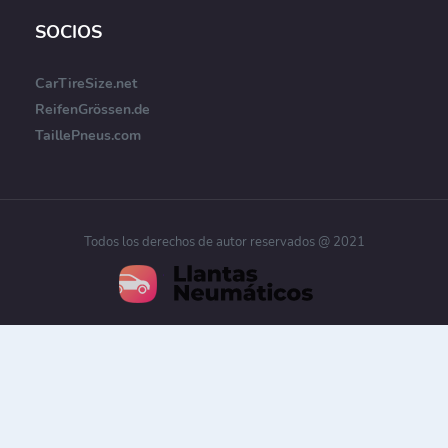
SOCIOS
CarTireSize.net
ReifenGrössen.de
TaillePneus.com
Todos los derechos de autor reservados @ 2021