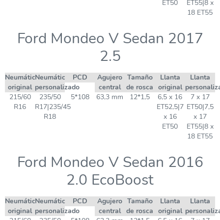
ET50
ET55|8 x
18 ET55
Ford Mondeo V Sedan 2017
2.5
Neumático
Neumático
PCD
Agujero
Tamaño
Llanta
Llanta
original
personalizado
central
de rosca
original
personaliz
215/60
235/50
5*108
63,3 mm
12*1,5
6,5 x 16
7 x 17
R16
R17|235/45
ET52,5|7
ET50|7,5
R18
x 16
x 17
ET50
ET55|8 x
18 ET55
Ford Mondeo V Sedan 2016
2.0 EcoBoost
Neumático
Neumático
PCD
Agujero
Tamaño
Llanta
Llanta
original
personalizado
central
de rosca
original
personaliz