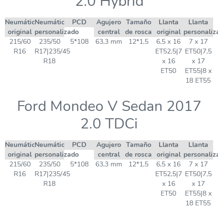
2.0 Hybrid
Neumático
Neumático
PCD
Agujero
Tamaño
Llanta
Llanta
original
personalizado
central
de rosca
original
personaliz
215/60
235/50
5*108
63,3 mm
12*1,5
6,5 x 16
7 x 17
R16
R17|235/45
ET52,5|7
ET50|7,5
R18
x 16
x 17
ET50
ET55|8 x
18 ET55
Ford Mondeo V Sedan 2017
2.0 TDCi
Neumático
Neumático
PCD
Agujero
Tamaño
Llanta
Llanta
original
personalizado
central
de rosca
original
personaliz
215/60
235/50
5*108
63,3 mm
12*1,5
6,5 x 16
7 x 17
R16
R17|235/45
ET52,5|7
ET50|7,5
R18
x 16
x 17
ET50
ET55|8 x
18 ET55