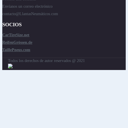
Envíanos un correo electrónico
contacto@LlantasNeumáticos.com
SOCIOS
CarTireSize.net
ReifenGrössen.de
TaillePneus.com
Todos los derechos de autor reservados @ 2021