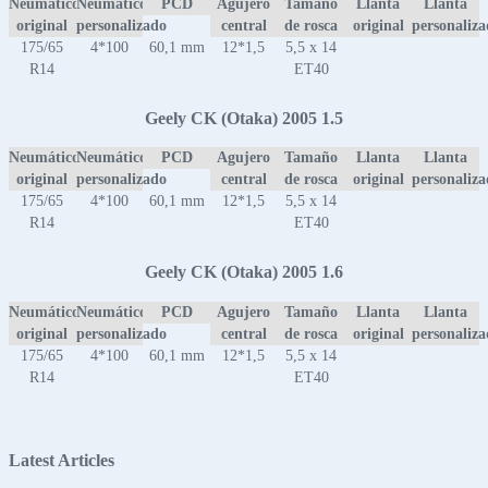
Neumático
Neumático
PCD
Agujero
Tamaño
Llanta
Llanta
original
personalizado
central
de rosca
original
personaliz
175/65
4*100
60,1 mm
12*1,5
5,5 x 14
R14
ET40
Geely CK (Otaka) 2005 1.5
Neumático
Neumático
PCD
Agujero
Tamaño
Llanta
Llanta
original
personalizado
central
de rosca
original
personaliz
175/65
4*100
60,1 mm
12*1,5
5,5 x 14
R14
ET40
Geely CK (Otaka) 2005 1.6
Neumático
Neumático
PCD
Agujero
Tamaño
Llanta
Llanta
original
personalizado
central
de rosca
original
personaliz
175/65
4*100
60,1 mm
12*1,5
5,5 x 14
R14
ET40
Latest Articles