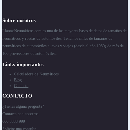
Sobre nosotros
LlantasNeumáticos.com es una de las mayores bases de datos de tamaños de
neumáticos y ruedas de automóviles. Tenemos miles de tamaños de
neumáticos de automóviles nuevos y viejos (desde el año 1980) de más de
100 proveedores de automóviles..
Links importantes
Calculadora de Neumáticos
Blog
Contacto
CONTACTO
¿Tienes alguna pregunta?
Contacta con nosotros
000 8888 999
Solicite una consulta