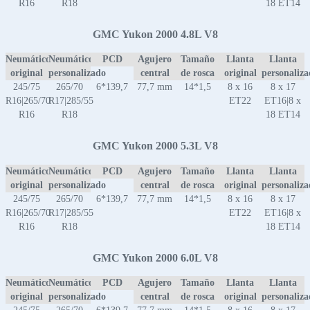
R16
R18
18 ET14
GMC Yukon 2000 4.8L V8
Neumático
Neumático
PCD
Agujero
Tamaño
Llanta
Llanta
original
personalizado
central
de rosca
original
personaliz
245/75
265/70
6*139,7
77,7 mm
14*1,5
8 x 16
8 x 17
R16|265/70
R17|285/55
ET22
ET16|8 x
R16
R18
18 ET14
GMC Yukon 2000 5.3L V8
Neumático
Neumático
PCD
Agujero
Tamaño
Llanta
Llanta
original
personalizado
central
de rosca
original
personaliz
245/75
265/70
6*139,7
77,7 mm
14*1,5
8 x 16
8 x 17
R16|265/70
R17|285/55
ET22
ET16|8 x
R16
R18
18 ET14
GMC Yukon 2000 6.0L V8
Neumático
Neumático
PCD
Agujero
Tamaño
Llanta
Llanta
original
personalizado
central
de rosca
original
personaliz