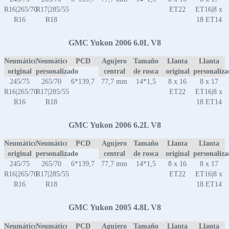
R16|265/70
R17|285/55
ET22
ET16|8 x
R16
R18
18 ET14
GMC Yukon 2006 6.0L V8
Neumático
Neumático
PCD
Agujero
Tamaño
Llanta
Llanta
original
personalizado
central
de rosca
original
personaliz
245/75
265/70
6*139,7
77,7 mm
14*1,5
8 x 16
8 x 17
R16|265/70
R17|285/55
ET22
ET16|8 x
R16
R18
18 ET14
GMC Yukon 2006 6.2L V8
Neumático
Neumático
PCD
Agujero
Tamaño
Llanta
Llanta
original
personalizado
central
de rosca
original
personaliz
245/75
265/70
6*139,7
77,7 mm
14*1,5
8 x 16
8 x 17
R16|265/70
R17|285/55
ET22
ET16|8 x
R16
R18
18 ET14
GMC Yukon 2005 4.8L V8
Neumático
Neumático
PCD
Agujero
Tamaño
Llanta
Llanta