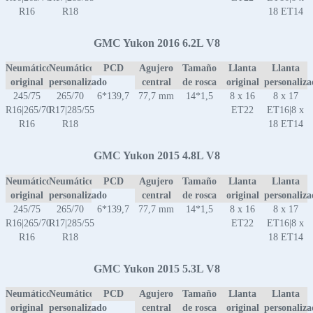
R16
R18
18 ET14
GMC Yukon 2016 6.2L V8
Neumático
Neumático
PCD
Agujero
Tamaño
Llanta
Llanta
original
personalizado
central
de rosca
original
personaliz
245/75
265/70
6*139,7
77,7 mm
14*1,5
8 x 16
8 x 17
R16|265/70
R17|285/55
ET22
ET16|8 x
R16
R18
18 ET14
GMC Yukon 2015 4.8L V8
Neumático
Neumático
PCD
Agujero
Tamaño
Llanta
Llanta
original
personalizado
central
de rosca
original
personaliz
245/75
265/70
6*139,7
77,7 mm
14*1,5
8 x 16
8 x 17
R16|265/70
R17|285/55
ET22
ET16|8 x
R16
R18
18 ET14
GMC Yukon 2015 5.3L V8
Neumático
Neumático
PCD
Agujero
Tamaño
Llanta
Llanta
original
personalizado
central
de rosca
original
personaliz