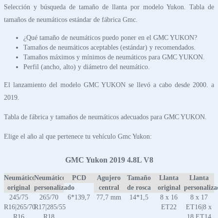
Selección y búsqueda de tamaño de llanta por modelo Yukon. Tabla de
tamaños de neumáticos estándar de fábrica Gmc.
¿Qué tamaño de neumáticos puedo poner en el GMC YUKON?
Tamaños de neumáticos aceptables (estándar) y recomendados.
Tamaños máximos y mínimos de neumáticos para GMC YUKON.
Perfil (ancho, alto) y diámetro del neumático.
El lanzamiento del modelo GMC YUKON se llevó a cabo desde 2000. a
2019.
Tabla de fábrica y tamaños de neumáticos adecuados para GMC YUKON.
Elige el año al que pertenece tu vehículo Gmc Yukon:
GMC Yukon 2019 4.8L V8
Neumático
Neumático
PCD
Agujero
Tamaño
Llanta
Llanta
original
personalizado
central
de rosca
original
personaliz
245/75
265/70
6*139,7
77,7 mm
14*1,5
8 x 16
8 x 17
R16|265/70
R17|285/55
ET22
ET16|8 x
R16
R18
18 ET14