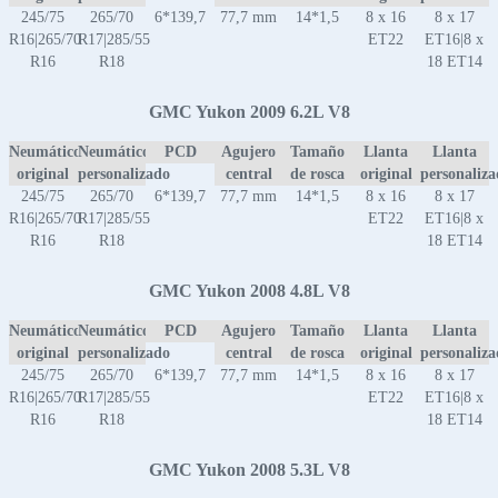
245/75
265/70
6*139,7
77,7 mm
14*1,5
8 x 16
8 x 17
R16|265/70
R17|285/55
ET22
ET16|8 x
R16
R18
18 ET14
GMC Yukon 2009 6.2L V8
Neumático
Neumático
PCD
Agujero
Tamaño
Llanta
Llanta
original
personalizado
central
de rosca
original
personaliz
245/75
265/70
6*139,7
77,7 mm
14*1,5
8 x 16
8 x 17
R16|265/70
R17|285/55
ET22
ET16|8 x
R16
R18
18 ET14
GMC Yukon 2008 4.8L V8
Neumático
Neumático
PCD
Agujero
Tamaño
Llanta
Llanta
original
personalizado
central
de rosca
original
personaliz
245/75
265/70
6*139,7
77,7 mm
14*1,5
8 x 16
8 x 17
R16|265/70
R17|285/55
ET22
ET16|8 x
R16
R18
18 ET14
GMC Yukon 2008 5.3L V8