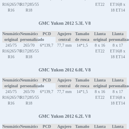
R16|265/70
R17|285/55
ET22
ET16|8 x
R16
R18
18 ET14
GMC Yukon 2012 5.3L V8
Neumático
Neumático
PCD
Agujero
Tamaño
Llanta
Llanta
original
personalizado
central
de rosca
original
personaliz
245/75
265/70
6*139,7
77,7 mm
14*1,5
8 x 16
8 x 17
R16|265/70
R17|285/55
ET22
ET16|8 x
R16
R18
18 ET14
GMC Yukon 2012 6.0L V8
Neumático
Neumático
PCD
Agujero
Tamaño
Llanta
Llanta
original
personalizado
central
de rosca
original
personaliz
245/75
265/70
6*139,7
77,7 mm
14*1,5
8 x 16
8 x 17
R16|265/70
R17|285/55
ET22
ET16|8 x
R16
R18
18 ET14
GMC Yukon 2012 6.2L V8
Neumático
Neumático
PCD
Agujero
Tamaño
Llanta
Llanta