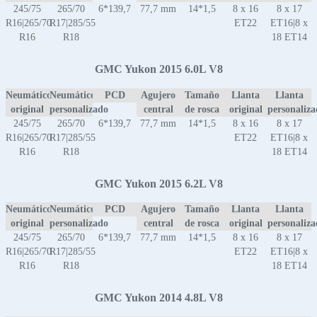
245/75
265/70
6*139,7
77,7 mm
14*1,5
8 x 16
8 x 17
R16|265/70
R17|285/55
ET22
ET16|8 x
R16
R18
18 ET14
GMC Yukon 2015 6.0L V8
Neumático
Neumático
PCD
Agujero
Tamaño
Llanta
Llanta
original
personalizado
central
de rosca
original
personaliz
245/75
265/70
6*139,7
77,7 mm
14*1,5
8 x 16
8 x 17
R16|265/70
R17|285/55
ET22
ET16|8 x
R16
R18
18 ET14
GMC Yukon 2015 6.2L V8
Neumático
Neumático
PCD
Agujero
Tamaño
Llanta
Llanta
original
personalizado
central
de rosca
original
personaliz
245/75
265/70
6*139,7
77,7 mm
14*1,5
8 x 16
8 x 17
R16|265/70
R17|285/55
ET22
ET16|8 x
R16
R18
18 ET14
GMC Yukon 2014 4.8L V8