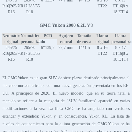
245/75
265/70
6*139,7
77,7 mm
14*1,5
8 x 16
8 x 17
R16|265/70
R17|285/55
ET22
ET16|8 x
R16
R18
18 ET14
GMC Yukon 2000 6.2L V8
Neumático
Neumático
PCD
Agujero
Tamaño
Llanta
Llanta
original
personalizado
central
de rosca
original
personaliz
245/75
265/70
6*139,7
77,7 mm
14*1,5
8 x 16
8 x 17
R16|265/70
R17|285/55
ET22
ET16|8 x
R16
R18
18 ET14
El GMC Yukon es un gran SUV de siete plazas destinado principalmente al
mercado norteamericano, con una nueva generación presentada en los EE.
UU. A principios de 2020. El nuevo modelo, que en su tierra natal a
menudo se refiere a la categoría de "SUV familiares" apareció en varias
modificaciones a la vez. La línea GMC se ha ampliado con versiones
estándar y extendida: Yukon y, en consecuencia, Yukon XL. La lista de
niveles de equipamiento para la quinta generación de GMC Yukon se ha
ampliado gracias a la versión AT4, que es más adecuada para uso