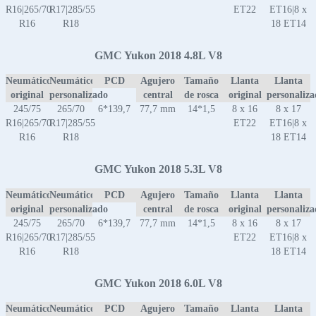
R16|265/70
R17|285/55
ET22
ET16|8 x
R16
R18
18 ET14
GMC Yukon 2018 4.8L V8
Neumático
Neumático
PCD
Agujero
Tamaño
Llanta
Llanta
original
personalizado
central
de rosca
original
personaliz
245/75
265/70
6*139,7
77,7 mm
14*1,5
8 x 16
8 x 17
R16|265/70
R17|285/55
ET22
ET16|8 x
R16
R18
18 ET14
GMC Yukon 2018 5.3L V8
Neumático
Neumático
PCD
Agujero
Tamaño
Llanta
Llanta
original
personalizado
central
de rosca
original
personaliz
245/75
265/70
6*139,7
77,7 mm
14*1,5
8 x 16
8 x 17
R16|265/70
R17|285/55
ET22
ET16|8 x
R16
R18
18 ET14
GMC Yukon 2018 6.0L V8
Neumático
Neumático
PCD
Agujero
Tamaño
Llanta
Llanta