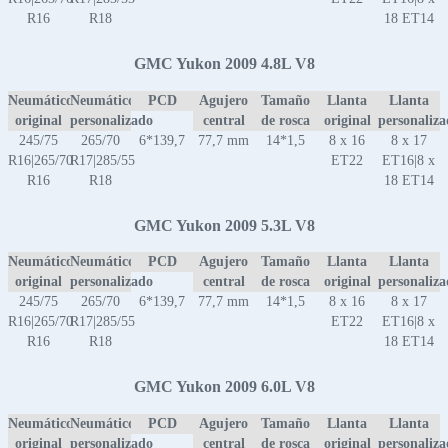
R16
R18
18 ET14
GMC Yukon 2009 4.8L V8
Neumático
Neumático
PCD
Agujero
Tamaño
Llanta
Llanta
original
personalizado
central
de rosca
original
personaliz
245/75
265/70
6*139,7
77,7 mm
14*1,5
8 x 16
8 x 17
R16|265/70
R17|285/55
ET22
ET16|8 x
R16
R18
18 ET14
GMC Yukon 2009 5.3L V8
Neumático
Neumático
PCD
Agujero
Tamaño
Llanta
Llanta
original
personalizado
central
de rosca
original
personaliz
245/75
265/70
6*139,7
77,7 mm
14*1,5
8 x 16
8 x 17
R16|265/70
R17|285/55
ET22
ET16|8 x
R16
R18
18 ET14
GMC Yukon 2009 6.0L V8
Neumático
Neumático
PCD
Agujero
Tamaño
Llanta
Llanta
original
personalizado
central
de rosca
original
personaliz