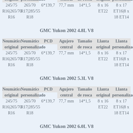
245/75
265/70
6*139,7
77,7 mm
14*1,5
8 x 16
8 x 17
R16|265/70
R17|285/55
ET22
ET16|8 x
R16
R18
18 ET14
GMC Yukon 2002 4.8L V8
Neumático
Neumático
PCD
Agujero
Tamaño
Llanta
Llanta
original
personalizado
central
de rosca
original
personaliz
245/75
265/70
6*139,7
77,7 mm
14*1,5
8 x 16
8 x 17
R16|265/70
R17|285/55
ET22
ET16|8 x
R16
R18
18 ET14
GMC Yukon 2002 5.3L V8
Neumático
Neumático
PCD
Agujero
Tamaño
Llanta
Llanta
original
personalizado
central
de rosca
original
personaliz
245/75
265/70
6*139,7
77,7 mm
14*1,5
8 x 16
8 x 17
R16|265/70
R17|285/55
ET22
ET16|8 x
R16
R18
18 ET14
GMC Yukon 2002 6.0L V8