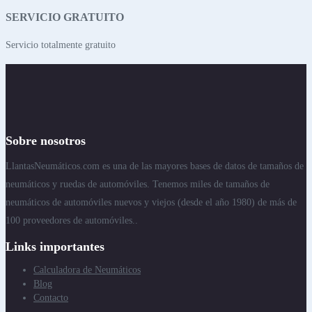
SERVICIO GRATUITO
Servicio totalmente gratuito
Sobre nosotros
LlantasNeumáticos.com es una de las mayores bases de datos de tamaños de
neumáticos y ruedas de automóviles. Tenemos miles de tamaños de
neumáticos de automóviles nuevos y viejos (desde el año 1980) de más de
100 proveedores de automóviles..
Links importantes
Calculadora de Neumáticos
Blog
Contacto