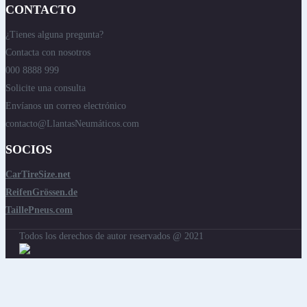
CONTACTO
¿Tienes alguna pregunta?
Contacta con nosotros
000 8888 999
Solicite una consulta
Envíanos un correo electrónico
contacto@LlantasNeumáticos.com
SOCIOS
CarTireSize.net
ReifenGrössen.de
TaillePneus.com
Todos los derechos de autor reservados @ 2021