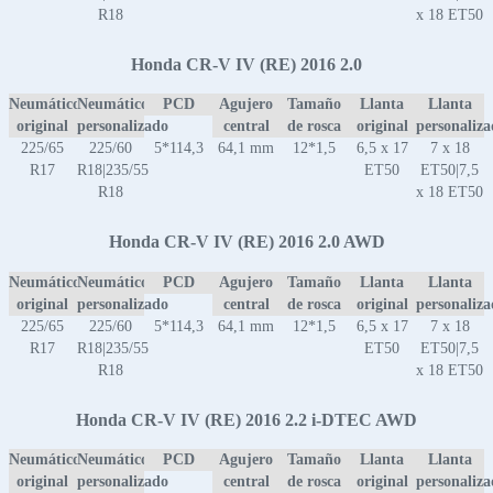
R18
x 18 ET50
Honda CR-V IV (RE) 2016 2.0
Neumático
Neumático
PCD
Agujero
Tamaño
Llanta
Llanta
original
personalizado
central
de rosca
original
personaliz
225/65
225/60
5*114,3
64,1 mm
12*1,5
6,5 x 17
7 x 18
R17
R18|235/55
ET50
ET50|7,5
R18
x 18 ET50
Honda CR-V IV (RE) 2016 2.0 AWD
Neumático
Neumático
PCD
Agujero
Tamaño
Llanta
Llanta
original
personalizado
central
de rosca
original
personaliz
225/65
225/60
5*114,3
64,1 mm
12*1,5
6,5 x 17
7 x 18
R17
R18|235/55
ET50
ET50|7,5
R18
x 18 ET50
Honda CR-V IV (RE) 2016 2.2 i-DTEC AWD
Neumático
Neumático
PCD
Agujero
Tamaño
Llanta
Llanta
original
personalizado
central
de rosca
original
personaliz