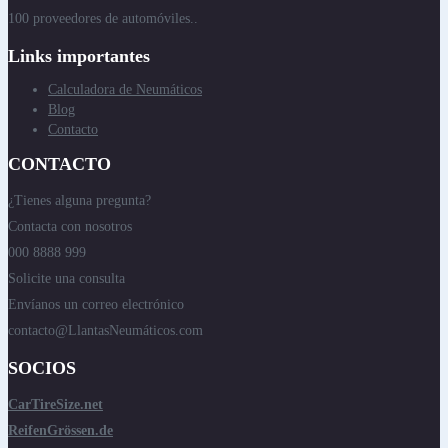
100 proveedores de automóviles..
Links importantes
Calculadora de Neumáticos
Blog
Contacto
CONTACTO
¿Tienes alguna pregunta?
Contacta con nosotros
000 8888 999
Solicite una consulta
Envíanos un correo electrónico
contacto@LlantasNeumáticos.com
SOCIOS
CarTireSize.net
ReifenGrössen.de