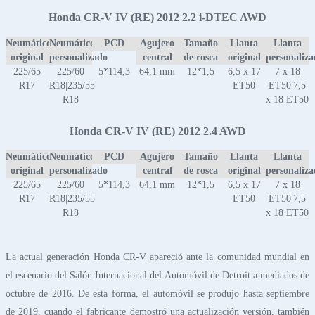
Honda CR-V IV (RE) 2012 2.2 i-DTEC AWD
Neumático
Neumático
PCD
Agujero
Tamaño
Llanta
Llanta
original
personalizado
central
de rosca
original
personaliz
225/65
225/60
5*114,3
64,1 mm
12*1,5
6,5 x 17
7 x 18
R17
R18|235/55
ET50
ET50|7,5
R18
x 18 ET50
Honda CR-V IV (RE) 2012 2.4 AWD
Neumático
Neumático
PCD
Agujero
Tamaño
Llanta
Llanta
original
personalizado
central
de rosca
original
personaliz
225/65
225/60
5*114,3
64,1 mm
12*1,5
6,5 x 17
7 x 18
R17
R18|235/55
ET50
ET50|7,5
R18
x 18 ET50
La actual generación Honda CR-V apareció ante la comunidad mundial en
el escenario del Salón Internacional del Automóvil de Detroit a mediados de
octubre de 2016. De esta forma, el automóvil se produjo hasta septiembre
de 2019, cuando el fabricante demostró una actualización versión, también