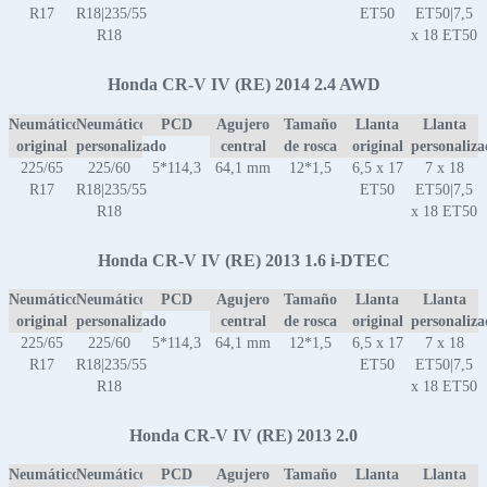
R17
R18|235/55
ET50
ET50|7,5
R18
x 18 ET50
Honda CR-V IV (RE) 2014 2.4 AWD
Neumático
Neumático
PCD
Agujero
Tamaño
Llanta
Llanta
original
personalizado
central
de rosca
original
personaliz
225/65
225/60
5*114,3
64,1 mm
12*1,5
6,5 x 17
7 x 18
R17
R18|235/55
ET50
ET50|7,5
R18
x 18 ET50
Honda CR-V IV (RE) 2013 1.6 i-DTEC
Neumático
Neumático
PCD
Agujero
Tamaño
Llanta
Llanta
original
personalizado
central
de rosca
original
personaliz
225/65
225/60
5*114,3
64,1 mm
12*1,5
6,5 x 17
7 x 18
R17
R18|235/55
ET50
ET50|7,5
R18
x 18 ET50
Honda CR-V IV (RE) 2013 2.0
Neumático
Neumático
PCD
Agujero
Tamaño
Llanta
Llanta