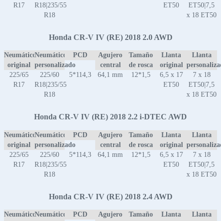
R17
R18|235/55
ET50
ET50|7,5
R18
x 18 ET50
Honda CR-V IV (RE) 2018 2.0 AWD
Neumático
Neumático
PCD
Agujero
Tamaño
Llanta
Llanta
original
personalizado
central
de rosca
original
personaliz
225/65
225/60
5*114,3
64,1 mm
12*1,5
6,5 x 17
7 x 18
R17
R18|235/55
ET50
ET50|7,5
R18
x 18 ET50
Honda CR-V IV (RE) 2018 2.2 i-DTEC AWD
Neumático
Neumático
PCD
Agujero
Tamaño
Llanta
Llanta
original
personalizado
central
de rosca
original
personaliz
225/65
225/60
5*114,3
64,1 mm
12*1,5
6,5 x 17
7 x 18
R17
R18|235/55
ET50
ET50|7,5
R18
x 18 ET50
Honda CR-V IV (RE) 2018 2.4 AWD
Neumático
Neumático
PCD
Agujero
Tamaño
Llanta
Llanta