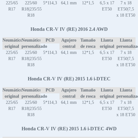
225/65
225/60
5*114,3
64,1 mm
12*1,5
6,5 x 17
7 x 18
R17
R18|235/55
ET50
ET50|7,5
R18
x 18 ET50
Honda CR-V IV (RE) 2016 2.4 AWD
Neumático
Neumático
PCD
Agujero
Tamaño
Llanta
Llanta
original
personalizado
central
de rosca
original
personaliz
225/65
225/60
5*114,3
64,1 mm
12*1,5
6,5 x 17
7 x 18
R17
R18|235/55
ET50
ET50|7,5
R18
x 18 ET50
Honda CR-V IV (RE) 2015 1.6 i-DTEC
Neumático
Neumático
PCD
Agujero
Tamaño
Llanta
Llanta
original
personalizado
central
de rosca
original
personaliz
225/65
225/60
5*114,3
64,1 mm
12*1,5
6,5 x 17
7 x 18
R17
R18|235/55
ET50
ET50|7,5
R18
x 18 ET50
Honda CR-V IV (RE) 2015 1.6 i-DTEC 4WD