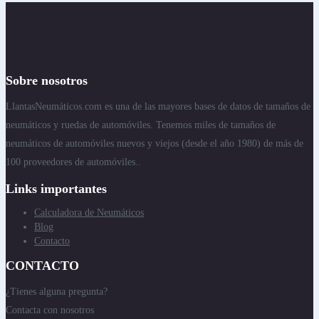
Sobre nosotros
LlantasNeumáticos.com es una de las mayores bases de datos de tamaños de
neumáticos y ruedas de automóviles. Tenemos miles de tamaños de
neumáticos de automóviles nuevos y viejos (desde el año 1980) de más de
100 proveedores de automóviles..
Links importantes
Calculadora de Neumáticos
Blog
Contacto
CONTACTO
¿Tienes alguna pregunta?
Contacta con nosotros