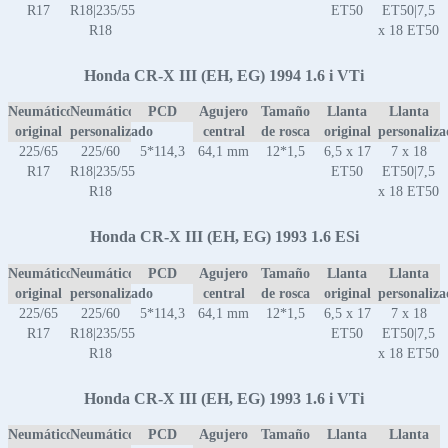
R17
R18|235/55
ET50
ET50|7,5
R18
x 18 ET50
Honda CR-X III (EH, EG) 1994 1.6 i VTi
Neumático
Neumático
PCD
Agujero
Tamaño
Llanta
Llanta
original
personalizado
central
de rosca
original
personaliz
225/65
225/60
5*114,3
64,1 mm
12*1,5
6,5 x 17
7 x 18
R17
R18|235/55
ET50
ET50|7,5
R18
x 18 ET50
Honda CR-X III (EH, EG) 1993 1.6 ESi
Neumático
Neumático
PCD
Agujero
Tamaño
Llanta
Llanta
original
personalizado
central
de rosca
original
personaliz
225/65
225/60
5*114,3
64,1 mm
12*1,5
6,5 x 17
7 x 18
R17
R18|235/55
ET50
ET50|7,5
R18
x 18 ET50
Honda CR-X III (EH, EG) 1993 1.6 i VTi
Neumático
Neumático
PCD
Agujero
Tamaño
Llanta
Llanta