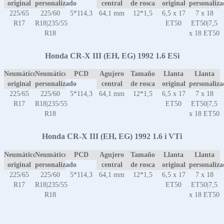
original
personalizado
central
de rosca
original
personaliz
225/65
225/60
5*114,3
64,1 mm
12*1,5
6,5 x 17
7 x 18
R17
R18|235/55
ET50
ET50|7,5
R18
x 18 ET50
Honda CR-X III (EH, EG) 1992 1.6 ESi
Neumático
Neumático
PCD
Agujero
Tamaño
Llanta
Llanta
original
personalizado
central
de rosca
original
personaliz
225/65
225/60
5*114,3
64,1 mm
12*1,5
6,5 x 17
7 x 18
R17
R18|235/55
ET50
ET50|7,5
R18
x 18 ET50
Honda CR-X III (EH, EG) 1992 1.6 i VTi
Neumático
Neumático
PCD
Agujero
Tamaño
Llanta
Llanta
original
personalizado
central
de rosca
original
personaliz
225/65
225/60
5*114,3
64,1 mm
12*1,5
6,5 x 17
7 x 18
R17
R18|235/55
ET50
ET50|7,5
R18
x 18 ET50