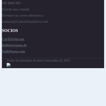
000 8888 999
Solicite una consulta
Envíanos un correo electrónico
contacto@LlantasNeumáticos.com
SOCIOS
CarTireSize.net
ReifenGrössen.de
TaillePneus.com
Todos los derechos de autor reservados @ 2021