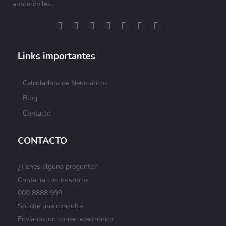
automóviles..
Links importantes
Calculadora de Neumáticos
Blog
Contacto
CONTACTO
¿Tienes alguna pregunta?
Contacta con nosotros
000 8888 999
Solicite una consulta
Envíanos un correo electrónico