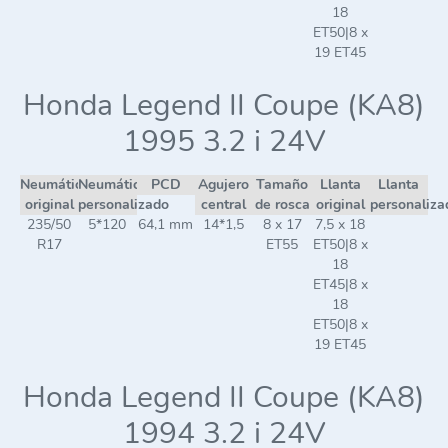
18
ET50|8 x
19 ET45
Honda Legend II Coupe (KA8)
1995 3.2 i 24V
Neumático
Neumático
PCD
Agujero
Tamaño
Llanta
Llanta
original
personalizado
central
de rosca
original
personaliza
235/50
5*120
64,1 mm
14*1,5
8 x 17
7,5 x 18
R17
ET55
ET50|8 x
18
ET45|8 x
18
ET50|8 x
19 ET45
Honda Legend II Coupe (KA8)
1994 3.2 i 24V