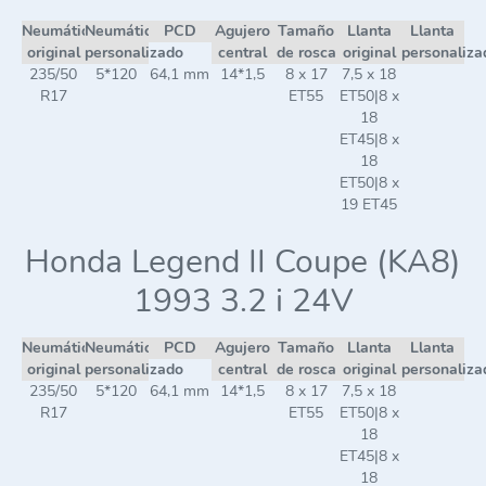
Neumático
Neumático
PCD
Agujero
Tamaño
Llanta
Llanta
original
personalizado
central
de rosca
original
personaliza
235/50
5*120
64,1 mm
14*1,5
8 x 17
7,5 x 18
R17
ET55
ET50|8 x
18
ET45|8 x
18
ET50|8 x
19 ET45
Honda Legend II Coupe (KA8)
1993 3.2 i 24V
Neumático
Neumático
PCD
Agujero
Tamaño
Llanta
Llanta
original
personalizado
central
de rosca
original
personaliza
235/50
5*120
64,1 mm
14*1,5
8 x 17
7,5 x 18
R17
ET55
ET50|8 x
18
ET45|8 x
18