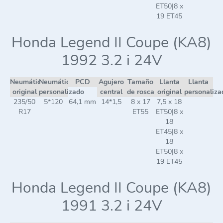
ET50|8 x
19 ET45
Honda Legend II Coupe (KA8)
1992 3.2 i 24V
Neumático
Neumático
PCD
Agujero
Tamaño
Llanta
Llanta
original
personalizado
central
de rosca
original
personaliza
235/50
5*120
64,1 mm
14*1,5
8 x 17
7,5 x 18
R17
ET55
ET50|8 x
18
ET45|8 x
18
ET50|8 x
19 ET45
Honda Legend II Coupe (KA8)
1991 3.2 i 24V