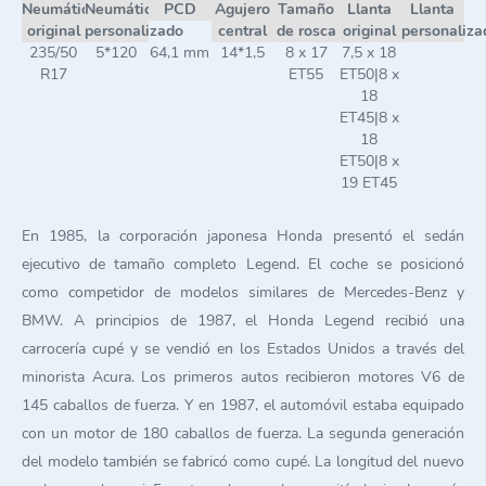
Neumático
Neumático
PCD
Agujero
Tamaño
Llanta
Llanta
original
personalizado
central
de rosca
original
personaliza
235/50
5*120
64,1 mm
14*1,5
8 x 17
7,5 x 18
R17
ET55
ET50|8 x
18
ET45|8 x
18
ET50|8 x
19 ET45
En 1985, la corporación japonesa Honda presentó el sedán
ejecutivo de tamaño completo Legend. El coche se posicionó
como competidor de modelos similares de Mercedes-Benz y
BMW. A principios de 1987, el Honda Legend recibió una
carrocería cupé y se vendió en los Estados Unidos a través del
minorista Acura. Los primeros autos recibieron motores V6 de
145 caballos de fuerza. Y en 1987, el automóvil estaba equipado
con un motor de 180 caballos de fuerza. La segunda generación
del modelo también se fabricó como cupé. La longitud del nuevo