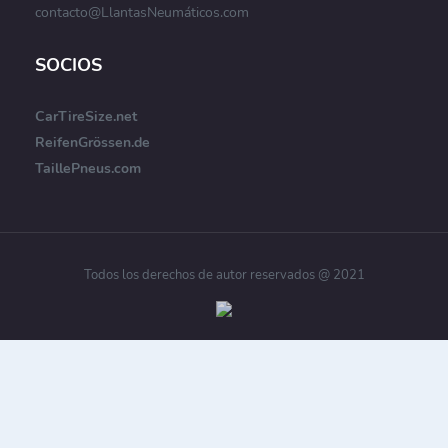
contacto@LlantasNeumáticos.com
SOCIOS
CarTireSize.net
ReifenGrössen.de
TaillePneus.com
Todos los derechos de autor reservados @ 2021