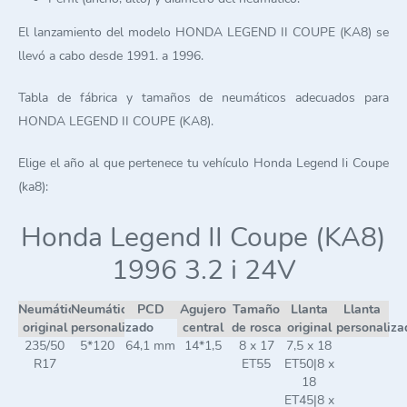
El lanzamiento del modelo HONDA LEGEND II COUPE (KA8) se
llevó a cabo desde 1991. a 1996.
Tabla de fábrica y tamaños de neumáticos adecuados para
HONDA LEGEND II COUPE (KA8).
Elige el año al que pertenece tu vehículo Honda Legend Ii Coupe
(ka8):
Honda Legend II Coupe (KA8)
1996 3.2 i 24V
Neumático
Neumático
PCD
Agujero
Tamaño
Llanta
Llanta
original
personalizado
central
de rosca
original
personaliza
235/50
5*120
64,1 mm
14*1,5
8 x 17
7,5 x 18
R17
ET55
ET50|8 x
18
ET45|8 x