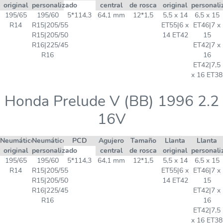
original
personalizado
central
de rosca
original
personali
195/65
195/60
5*114,3
64,1 mm
12*1,5
5,5 x 14
6,5 x 15
R14
R15|205/55
ET55|6 x
ET46|7 x
R15|205/50
14 ET42
15
R16|225/45
ET42|7 x
R16
16
ET42|7,5
x 16 ET38
Honda Prelude V (BB) 1996 2.2
16V
Neumático
Neumático
PCD
Agujero
Tamaño
Llanta
Llanta
original
personalizado
central
de rosca
original
personali
195/65
195/60
5*114,3
64,1 mm
12*1,5
5,5 x 14
6,5 x 15
R14
R15|205/55
ET55|6 x
ET46|7 x
R15|205/50
14 ET42
15
R16|225/45
ET42|7 x
R16
16
ET42|7,5
x 16 ET38