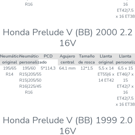
R16
16
ET42|7,5
x 16 ET38
Honda Prelude V (BB) 2000 2.2
16V
Neumático
Neumático
PCD
Agujero
Tamaño
Llanta
Llanta
original
personalizado
central
de rosca
original
personali
195/65
195/60
5*114,3
64,1 mm
12*1,5
5,5 x 14
6,5 x 15
R14
R15|205/55
ET55|6 x
ET46|7 x
R15|205/50
14 ET42
15
R16|225/45
ET42|7 x
R16
16
ET42|7,5
x 16 ET38
Honda Prelude V (BB) 1999 2.0
16V