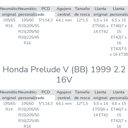
Neumático
Neumático
PCD
Agujero
Tamaño
Llanta
Llanta
original
personalizado
central
de rosca
original
personali
195/65
195/60
5*114,3
64,1 mm
12*1,5
5,5 x 14
6,5 x 15
R14
R15|205/55
ET55|6 x
ET46|7 x
R15|205/50
14 ET42
15
R16|225/45
ET42|7 x
R16
16
ET42|7,5
x 16 ET38
Honda Prelude V (BB) 1999 2.2
16V
Neumático
Neumático
PCD
Agujero
Tamaño
Llanta
Llanta
original
personalizado
central
de rosca
original
personali
195/65
195/60
5*114,3
64,1 mm
12*1,5
5,5 x 14
6,5 x 15
R14
R15|205/55
ET55|6 x
ET46|7 x
R15|205/50
14 ET42
15
R16|225/45
ET42|7 x
R16
16