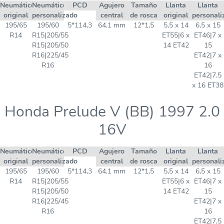
Neumático
Neumático
PCD
Agujero
Tamaño
Llanta
Llanta
original
personalizado
central
de rosca
original
personali
195/65
195/60
5*114,3
64,1 mm
12*1,5
5,5 x 14
6,5 x 15
R14
R15|205/55
ET55|6 x
ET46|7 x
R15|205/50
14 ET42
15
R16|225/45
ET42|7 x
R16
16
ET42|7,5
x 16 ET38
Honda Prelude V (BB) 1997 2.0
16V
Neumático
Neumático
PCD
Agujero
Tamaño
Llanta
Llanta
original
personalizado
central
de rosca
original
personali
195/65
195/60
5*114,3
64,1 mm
12*1,5
5,5 x 14
6,5 x 15
R14
R15|205/55
ET55|6 x
ET46|7 x
R15|205/50
14 ET42
15
R16|225/45
ET42|7 x
R16
16
ET42|7,5