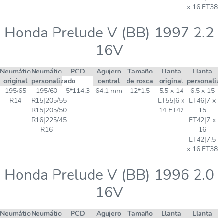
x 16 ET38
Honda Prelude V (BB) 1997 2.2
16V
Neumático
Neumático
PCD
Agujero
Tamaño
Llanta
Llanta
original
personalizado
central
de rosca
original
personali
195/65
195/60
5*114,3
64,1 mm
12*1,5
5,5 x 14
6,5 x 15
R14
R15|205/55
ET55|6 x
ET46|7 x
R15|205/50
14 ET42
15
R16|225/45
ET42|7 x
R16
16
ET42|7,5
x 16 ET38
Honda Prelude V (BB) 1996 2.0
16V
Neumático
Neumático
PCD
Agujero
Tamaño
Llanta
Llanta