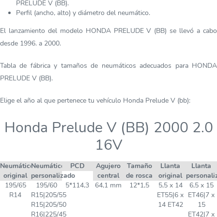
PRELUDE V (BB).
Perfil (ancho, alto) y diámetro del neumático.
El lanzamiento del modelo HONDA PRELUDE V (BB) se llevó a cabo
desde 1996. a 2000.
Tabla de fábrica y tamaños de neumáticos adecuados para HONDA
PRELUDE V (BB).
Elige el año al que pertenece tu vehículo Honda Prelude V (bb):
Honda Prelude V (BB) 2000 2.0
16V
Neumático
Neumático
PCD
Agujero
Tamaño
Llanta
Llanta
original
personalizado
central
de rosca
original
personali
195/65
195/60
5*114,3
64,1 mm
12*1,5
5,5 x 14
6,5 x 15
R14
R15|205/55
ET55|6 x
ET46|7 x
R15|205/50
14 ET42
15
R16|225/45
ET42|7 x