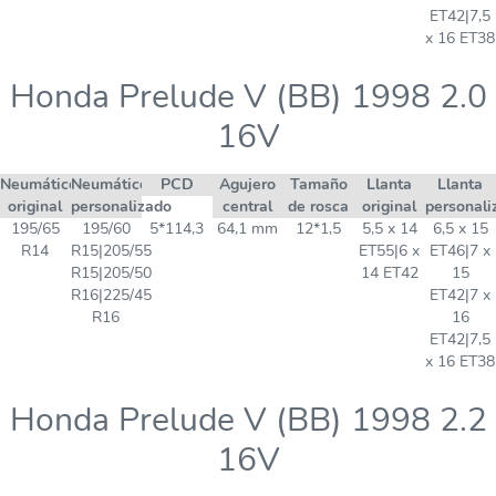
ET42|7,5
x 16 ET38
Honda Prelude V (BB) 1998 2.0
16V
Neumático
Neumático
PCD
Agujero
Tamaño
Llanta
Llanta
original
personalizado
central
de rosca
original
personali
195/65
195/60
5*114,3
64,1 mm
12*1,5
5,5 x 14
6,5 x 15
R14
R15|205/55
ET55|6 x
ET46|7 x
R15|205/50
14 ET42
15
R16|225/45
ET42|7 x
R16
16
ET42|7,5
x 16 ET38
Honda Prelude V (BB) 1998 2.2
16V