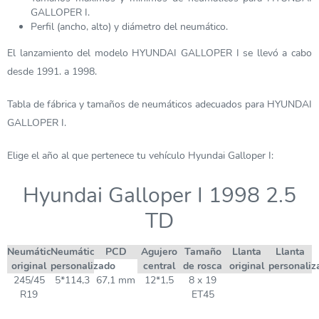
GALLOPER I.
Perfil (ancho, alto) y diámetro del neumático.
El lanzamiento del modelo HYUNDAI GALLOPER I se llevó a cabo
desde 1991. a 1998.
Tabla de fábrica y tamaños de neumáticos adecuados para HYUNDAI
GALLOPER I.
Elige el año al que pertenece tu vehículo Hyundai Galloper I:
Hyundai Galloper I 1998 2.5
TD
Neumático
Neumático
PCD
Agujero
Tamaño
Llanta
Llanta
original
personalizado
central
de rosca
original
personaliz
245/45
5*114,3
67,1 mm
12*1,5
8 x 19
R19
ET45