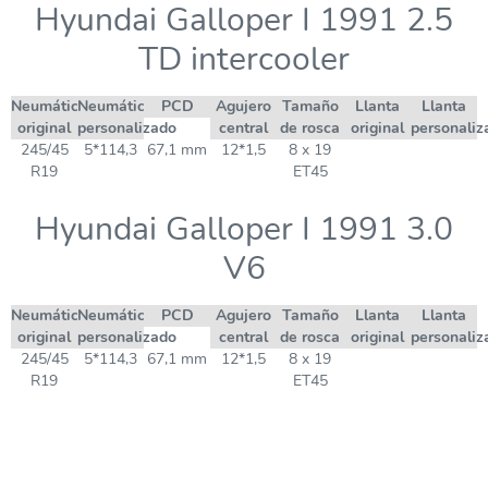
Hyundai Galloper I 1991 2.5
TD intercooler
Neumático
Neumático
PCD
Agujero
Tamaño
Llanta
Llanta
original
personalizado
central
de rosca
original
personaliz
245/45
5*114,3
67,1 mm
12*1,5
8 x 19
R19
ET45
Hyundai Galloper I 1991 3.0
V6
Neumático
Neumático
PCD
Agujero
Tamaño
Llanta
Llanta
original
personalizado
central
de rosca
original
personaliz
245/45
5*114,3
67,1 mm
12*1,5
8 x 19
R19
ET45