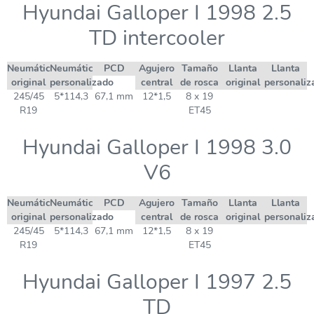
Hyundai Galloper I 1998 2.5
TD intercooler
Neumático
Neumático
PCD
Agujero
Tamaño
Llanta
Llanta
original
personalizado
central
de rosca
original
personaliz
245/45
5*114,3
67,1 mm
12*1,5
8 x 19
R19
ET45
Hyundai Galloper I 1998 3.0
V6
Neumático
Neumático
PCD
Agujero
Tamaño
Llanta
Llanta
original
personalizado
central
de rosca
original
personaliz
245/45
5*114,3
67,1 mm
12*1,5
8 x 19
R19
ET45
Hyundai Galloper I 1997 2.5
TD