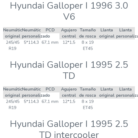
Hyundai Galloper I 1996 3.0
V6
Neumático
Neumático
PCD
Agujero
Tamaño
Llanta
Llanta
original
personalizado
central
de rosca
original
personaliz
245/45
5*114,3
67,1 mm
12*1,5
8 x 19
R19
ET45
Hyundai Galloper I 1995 2.5
TD
Neumático
Neumático
PCD
Agujero
Tamaño
Llanta
Llanta
original
personalizado
central
de rosca
original
personaliz
245/45
5*114,3
67,1 mm
12*1,5
8 x 19
R19
ET45
Hyundai Galloper I 1995 2.5
TD intercooler