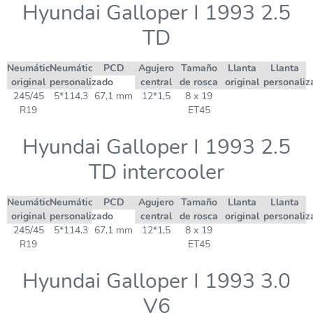
Hyundai Galloper I 1993 2.5
TD
Neumático
Neumático
PCD
Agujero
Tamaño
Llanta
Llanta
original
personalizado
central
de rosca
original
personaliz
245/45
5*114,3
67,1 mm
12*1,5
8 x 19
R19
ET45
Hyundai Galloper I 1993 2.5
TD intercooler
Neumático
Neumático
PCD
Agujero
Tamaño
Llanta
Llanta
original
personalizado
central
de rosca
original
personaliz
245/45
5*114,3
67,1 mm
12*1,5
8 x 19
R19
ET45
Hyundai Galloper I 1993 3.0
V6