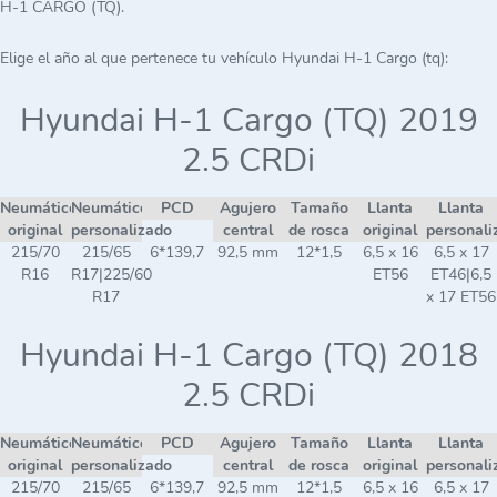
H-1 CARGO (TQ).
Elige el año al que pertenece tu vehículo Hyundai H-1 Cargo (tq):
Hyundai H-1 Cargo (TQ) 2019
2.5 CRDi
Neumático
Neumático
PCD
Agujero
Tamaño
Llanta
Llanta
original
personalizado
central
de rosca
original
personali
215/70
215/65
6*139,7
92,5 mm
12*1,5
6,5 x 16
6,5 x 17
R16
R17|225/60
ET56
ET46|6,5
R17
x 17 ET56
Hyundai H-1 Cargo (TQ) 2018
2.5 CRDi
Neumático
Neumático
PCD
Agujero
Tamaño
Llanta
Llanta
original
personalizado
central
de rosca
original
personali
215/70
215/65
6*139,7
92,5 mm
12*1,5
6,5 x 16
6,5 x 17