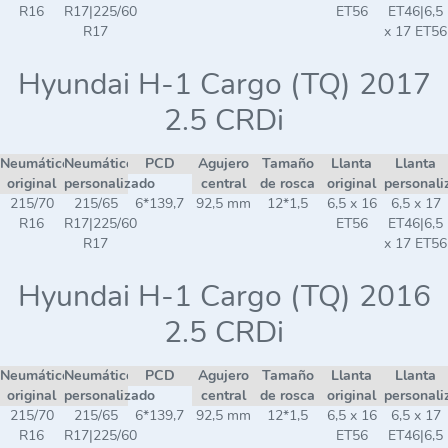
R16
R17|225/60
ET56
ET46|6,5
R17
x 17 ET56
Hyundai H-1 Cargo (TQ) 2017
2.5 CRDi
Neumático
Neumático
PCD
Agujero
Tamaño
Llanta
Llanta
original
personalizado
central
de rosca
original
personali
215/70
215/65
6*139,7
92,5 mm
12*1,5
6,5 x 16
6,5 x 17
R16
R17|225/60
ET56
ET46|6,5
R17
x 17 ET56
Hyundai H-1 Cargo (TQ) 2016
2.5 CRDi
Neumático
Neumático
PCD
Agujero
Tamaño
Llanta
Llanta
original
personalizado
central
de rosca
original
personali
215/70
215/65
6*139,7
92,5 mm
12*1,5
6,5 x 16
6,5 x 17
R16
R17|225/60
ET56
ET46|6,5