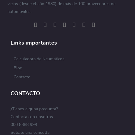
viejos (desde el año 1980) de más de 100 proveedores de
automóviles..
Links importantes
Calculadora de Neumáticos
Blog
Contacto
CONTACTO
¿Tienes alguna pregunta?
Contacta con nosotros
000 8888 999
Solicite una consulta