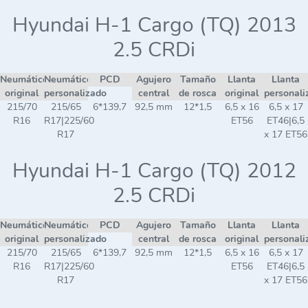
Hyundai H-1 Cargo (TQ) 2013
2.5 CRDi
Neumático
Neumático
PCD
Agujero
Tamaño
Llanta
Llanta
original
personalizado
central
de rosca
original
personali
215/70
215/65
6*139,7
92,5 mm
12*1,5
6,5 x 16
6,5 x 17
R16
R17|225/60
ET56
ET46|6,5
R17
x 17 ET56
Hyundai H-1 Cargo (TQ) 2012
2.5 CRDi
Neumático
Neumático
PCD
Agujero
Tamaño
Llanta
Llanta
original
personalizado
central
de rosca
original
personali
215/70
215/65
6*139,7
92,5 mm
12*1,5
6,5 x 16
6,5 x 17
R16
R17|225/60
ET56
ET46|6,5
R17
x 17 ET56