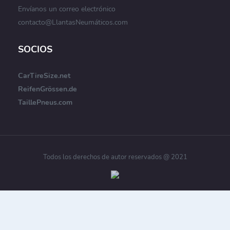
Envíanos un correo electrónico
contacto@LlantasNeumáticos.com
SOCIOS
CarTireSize.net
ReifenGrössen.de
TaillePneus.com
Todos los derechos de autor reservados @ 2021