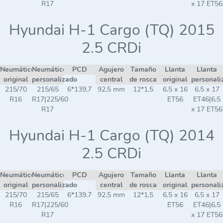
R17
x 17 ET56
Hyundai H-1 Cargo (TQ) 2015
2.5 CRDi
Neumático
Neumático
PCD
Agujero
Tamaño
Llanta
Llanta
original
personalizado
central
de rosca
original
personali
215/70
215/65
6*139,7
92,5 mm
12*1,5
6,5 x 16
6,5 x 17
R16
R17|225/60
ET56
ET46|6,5
R17
x 17 ET56
Hyundai H-1 Cargo (TQ) 2014
2.5 CRDi
Neumático
Neumático
PCD
Agujero
Tamaño
Llanta
Llanta
original
personalizado
central
de rosca
original
personali
215/70
215/65
6*139,7
92,5 mm
12*1,5
6,5 x 16
6,5 x 17
R16
R17|225/60
ET56
ET46|6,5
R17
x 17 ET56