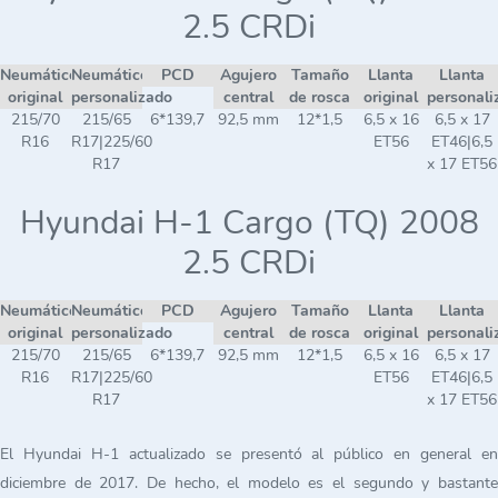
2.5 CRDi
Neumático
Neumático
PCD
Agujero
Tamaño
Llanta
Llanta
original
personalizado
central
de rosca
original
personali
215/70
215/65
6*139,7
92,5 mm
12*1,5
6,5 x 16
6,5 x 17
R16
R17|225/60
ET56
ET46|6,5
R17
x 17 ET56
Hyundai H-1 Cargo (TQ) 2008
2.5 CRDi
Neumático
Neumático
PCD
Agujero
Tamaño
Llanta
Llanta
original
personalizado
central
de rosca
original
personali
215/70
215/65
6*139,7
92,5 mm
12*1,5
6,5 x 16
6,5 x 17
R16
R17|225/60
ET56
ET46|6,5
R17
x 17 ET56
El Hyundai H-1 actualizado se presentó al público en general en
diciembre de 2017. De hecho, el modelo es el segundo y bastante