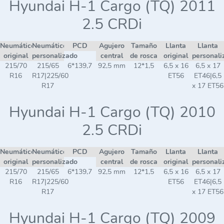
Hyundai H-1 Cargo (TQ) 2011
2.5 CRDi
Neumático
Neumático
PCD
Agujero
Tamaño
Llanta
Llanta
original
personalizado
central
de rosca
original
personali
215/70
215/65
6*139,7
92,5 mm
12*1,5
6,5 x 16
6,5 x 17
R16
R17|225/60
ET56
ET46|6,5
R17
x 17 ET56
Hyundai H-1 Cargo (TQ) 2010
2.5 CRDi
Neumático
Neumático
PCD
Agujero
Tamaño
Llanta
Llanta
original
personalizado
central
de rosca
original
personali
215/70
215/65
6*139,7
92,5 mm
12*1,5
6,5 x 16
6,5 x 17
R16
R17|225/60
ET56
ET46|6,5
R17
x 17 ET56
Hyundai H-1 Cargo (TQ) 2009