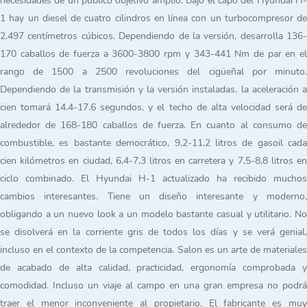
necesidades de un público objetivo amplio. Bajo el capó del Hyundai H-
1 hay un diesel de cuatro cilindros en línea con un turbocompresor de
2.497 centímetros cúbicos. Dependiendo de la versión, desarrolla 136-
170 caballos de fuerza a 3600-3800 rpm y 343-441 Nm de par en el
rango de 1500 a 2500 revoluciones del cigüeñal por minuto.
Dependiendo de la transmisión y la versión instaladas, la aceleración a
cien tomará 14.4-17.6 segundos, y el techo de alta velocidad será de
alrededor de 168-180 caballos de fuerza. En cuanto al consumo de
combustible, es bastante democrático, 9,2-11,2 litros de gasoil cada
cien kilómetros en ciudad, 6,4-7,3 litros en carretera y 7,5-8,8 litros en
ciclo combinado. El Hyundai H-1 actualizado ha recibido muchos
cambios interesantes. Tiene un diseño interesante y moderno,
obligando a un nuevo look a un modelo bastante casual y utilitario. No
se disolverá en la corriente gris de todos los días y se verá genial,
incluso en el contexto de la competencia. Salon es un arte de materiales
de acabado de alta calidad, practicidad, ergonomía comprobada y
comodidad. Incluso un viaje al campo en una gran empresa no podrá
traer el menor inconveniente al propietario. El fabricante es muy