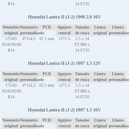
R14
14 ET35
Hyundai Lantra II (J-2) 1998 2.0 16V
Neumático
Neumático
PCD
Agujero
Tamaño
Llanta
Llanta
original
personalizado
central
de rosca
original
personaliz
175/65
4*114,3
67,1 mm
12*1.5
5,5 x 14
R14|195/60
ET38|6 x
R14
14 ET35
Hyundai Lantra II (J-2) 1997 1.5 12V
Neumático
Neumático
PCD
Agujero
Tamaño
Llanta
Llanta
original
personalizado
central
de rosca
original
personaliz
175/65
4*114,3
67,1 mm
12*1.5
5,5 x 14
R14|195/60
ET38|6 x
R14
14 ET35
Hyundai Lantra II (J-2) 1997 1.5 16V
Neumático
Neumático
PCD
Agujero
Tamaño
Llanta
Llanta
original
personalizado
central
de rosca
original
personaliz