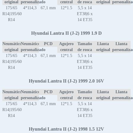
original
personalizado
central
de rosca
original
personaliz
175/65
4*114,3
67,1 mm
12*1.5
5,5 x 14
R14|195/60
ET38|6 x
R14
14 ET35
Hyundai Lantra II (J-2) 1999 1.9 D
Neumático
Neumático
PCD
Agujero
Tamaño
Llanta
Llanta
original
personalizado
central
de rosca
original
personaliz
175/65
4*114,3
67,1 mm
12*1.5
5,5 x 14
R14|195/60
ET38|6 x
R14
14 ET35
Hyundai Lantra II (J-2) 1999 2.0 16V
Neumático
Neumático
PCD
Agujero
Tamaño
Llanta
Llanta
original
personalizado
central
de rosca
original
personaliz
175/65
4*114,3
67,1 mm
12*1.5
5,5 x 14
R14|195/60
ET38|6 x
R14
14 ET35
Hyundai Lantra II (J-2) 1998 1.5 12V