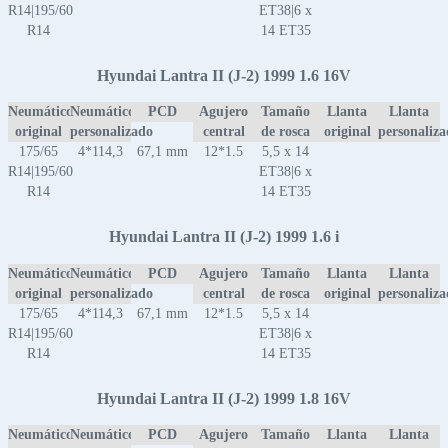
R14|195/60
ET38|6 x
R14
14 ET35
Hyundai Lantra II (J-2) 1999 1.6 16V
Neumático
Neumático
PCD
Agujero
Tamaño
Llanta
Llanta
original
personalizado
central
de rosca
original
personaliz
175/65
4*114,3
67,1 mm
12*1.5
5,5 x 14
R14|195/60
ET38|6 x
R14
14 ET35
Hyundai Lantra II (J-2) 1999 1.6 i
Neumático
Neumático
PCD
Agujero
Tamaño
Llanta
Llanta
original
personalizado
central
de rosca
original
personaliz
175/65
4*114,3
67,1 mm
12*1.5
5,5 x 14
R14|195/60
ET38|6 x
R14
14 ET35
Hyundai Lantra II (J-2) 1999 1.8 16V
Neumático
Neumático
PCD
Agujero
Tamaño
Llanta
Llanta