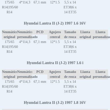
175/65
4*114,3
67,1 mm
12*1.5
5,5 x 14
R14|195/60
ET38|6 x
R14
14 ET35
Hyundai Lantra II (J-2) 1997 1.6 16V
Neumático
Neumático
PCD
Agujero
Tamaño
Llanta
Llanta
original
personalizado
central
de rosca
original
personaliz
175/65
4*114,3
67,1 mm
12*1.5
5,5 x 14
R14|195/60
ET38|6 x
R14
14 ET35
Hyundai Lantra II (J-2) 1997 1.6 i
Neumático
Neumático
PCD
Agujero
Tamaño
Llanta
Llanta
original
personalizado
central
de rosca
original
personaliz
175/65
4*114,3
67,1 mm
12*1.5
5,5 x 14
R14|195/60
ET38|6 x
R14
14 ET35
Hyundai Lantra II (J-2) 1997 1.8 16V