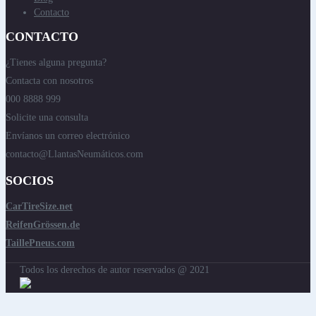
Contacto
CONTACTO
¿Tienes alguna pregunta?
Contacta con nosotros
000 8888 999
Solicite una consulta
Envíanos un correo electrónico
contacto@LlantasNeumáticos.com
SOCIOS
CarTireSize.net
ReifenGrössen.de
TaillePneus.com
Todos los derechos de autor reservados @ 2021