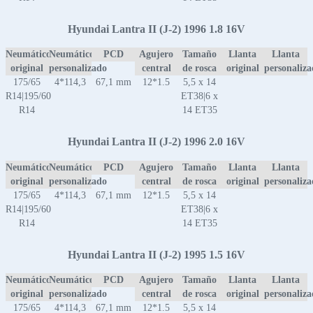
Hyundai Lantra II (J-2) 1996 1.8 16V
Neumático
Neumático
PCD
Agujero
Tamaño
Llanta
Llanta
original
personalizado
central
de rosca
original
personaliz
175/65
4*114,3
67,1 mm
12*1.5
5,5 x 14
R14|195/60
ET38|6 x
R14
14 ET35
Hyundai Lantra II (J-2) 1996 2.0 16V
Neumático
Neumático
PCD
Agujero
Tamaño
Llanta
Llanta
original
personalizado
central
de rosca
original
personaliz
175/65
4*114,3
67,1 mm
12*1.5
5,5 x 14
R14|195/60
ET38|6 x
R14
14 ET35
Hyundai Lantra II (J-2) 1995 1.5 16V
Neumático
Neumático
PCD
Agujero
Tamaño
Llanta
Llanta
original
personalizado
central
de rosca
original
personaliz
175/65
4*114,3
67,1 mm
12*1.5
5,5 x 14