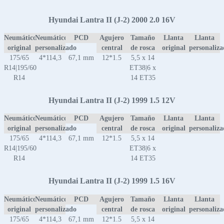
Hyundai Lantra II (J-2) 2000 2.0 16V
Neumático
Neumático
PCD
Agujero
Tamaño
Llanta
Llanta
original
personalizado
central
de rosca
original
personaliz
175/65
4*114,3
67,1 mm
12*1.5
5,5 x 14
R14|195/60
ET38|6 x
R14
14 ET35
Hyundai Lantra II (J-2) 1999 1.5 12V
Neumático
Neumático
PCD
Agujero
Tamaño
Llanta
Llanta
original
personalizado
central
de rosca
original
personaliz
175/65
4*114,3
67,1 mm
12*1.5
5,5 x 14
R14|195/60
ET38|6 x
R14
14 ET35
Hyundai Lantra II (J-2) 1999 1.5 16V
Neumático
Neumático
PCD
Agujero
Tamaño
Llanta
Llanta
original
personalizado
central
de rosca
original
personaliz
175/65
4*114,3
67,1 mm
12*1.5
5,5 x 14