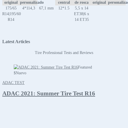
original
personalizado
central
de rosca
original
personaliz
175/65
4*114,3
67,1 mm
12*1.5
5,5 x 14
R14|195/60
ET38|6 x
R14
14 ET35
Latest Articles
Tire Professional Tests and Reviews
Featured
$
Nuevo
ADAC TEST
ADAC 2021: Summer Tire Test R16