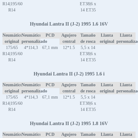
R14|195/60
ET38|6 x
R14
14 ET35
Hyundai Lantra II (J-2) 1995 1.6 16V
Neumático
Neumático
PCD
Agujero
Tamaño
Llanta
Llanta
original
personalizado
central
de rosca
original
personaliz
175/65
4*114,3
67,1 mm
12*1.5
5,5 x 14
R14|195/60
ET38|6 x
R14
14 ET35
Hyundai Lantra II (J-2) 1995 1.6 i
Neumático
Neumático
PCD
Agujero
Tamaño
Llanta
Llanta
original
personalizado
central
de rosca
original
personaliz
175/65
4*114,3
67,1 mm
12*1.5
5,5 x 14
R14|195/60
ET38|6 x
R14
14 ET35
Hyundai Lantra II (J-2) 1995 1.8 16V
Neumático
Neumático
PCD
Agujero
Tamaño
Llanta
Llanta