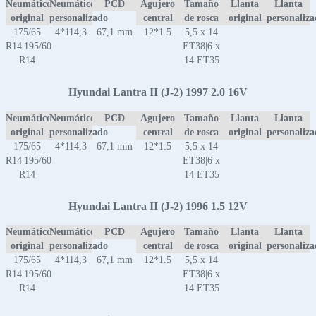
Neumático
Neumático
PCD
Agujero
Tamaño
Llanta
Llanta
original
personalizado
central
de rosca
original
personaliz
175/65
4*114,3
67,1 mm
12*1.5
5,5 x 14
R14|195/60
ET38|6 x
R14
14 ET35
Hyundai Lantra II (J-2) 1997 2.0 16V
Neumático
Neumático
PCD
Agujero
Tamaño
Llanta
Llanta
original
personalizado
central
de rosca
original
personaliz
175/65
4*114,3
67,1 mm
12*1.5
5,5 x 14
R14|195/60
ET38|6 x
R14
14 ET35
Hyundai Lantra II (J-2) 1996 1.5 12V
Neumático
Neumático
PCD
Agujero
Tamaño
Llanta
Llanta
original
personalizado
central
de rosca
original
personaliz
175/65
4*114,3
67,1 mm
12*1.5
5,5 x 14
R14|195/60
ET38|6 x
R14
14 ET35